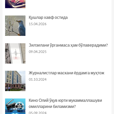
Қушлар хавф остида
15.04.2026
Зилзилани ўрганмаса ҳам бўлаверадими?
09.04.2025
Журналистлар маскани ёрдамга муҳтож
01.10.2024
Кино Олий ўқув юрти мукаммаллашуви
омилларини биламизми?
05.09.2024