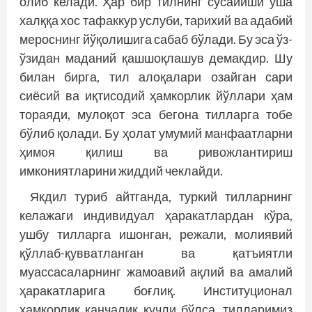
олиб келади. Ҳар бир тилнинг сусайиши ўша
халққа хос тафаккур услуби, тарихий ва адабий
мероснинг йўқолишига сабаб бўлади. Бу эса ўз-
ўзидан маданий қашшоқлашув демакдир. Шу
билан бирга, тил алоқалари озайган сари
сиёсий ва иқтисодий ҳамкорлик йўллари ҳам
тораяди, мулоқот эса бегона тилларга тобе
бўлиб қолади. Бу ҳолат умумий манфаатларни
ҳимоя қилиш ва ривожлантириш
имкониятларини жиддий чеклайди.
Якдил туриб айтганда, туркий тилларнинг
келажаги индивидуал ҳаракатлардан кўра,
ушбу тилларга ишонган, режали, молиявий
қўллаб-қувватланган ва қатъиятли
муассасаларнинг жамоавий ақлий ва амалий
ҳаракатларига боғлиқ. Институционал
ҳамкорлик қанчалик кучли бўлса, тилларимиз