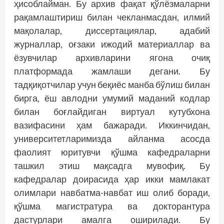
ҳисоблайман. Бу архив фақат қўлёзмаларни
рақамлаштириш билан чекланмасдан, илмий
мақолалар, диссертациялар, адабий
журналлар, оғзаки ижодий материаллар ва
ёзувчилар архивларини ягона очиқ
платформада жамлаши дегани. Бу
тадқиқотчилар учун беқиёс манба бўлиш билан
бирга, ёш авлодни умумий маданий кодлар
билан боғлайдиган виртуал кутубхона
вазифасини ҳам бажаради. Иккинчидан,
университетларимизда айланма асосда
фаолият юритувчи қўшма кафедраларни
ташкил этиш мақсадга мувофиқ. Бу
кафедралар доирасида ҳар икки мамлакат
олимлари навбатма-навбат иш олиб боради,
қўшма магистратура ва докторантура
дастурлари амалга оширилади. Бу