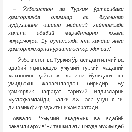
— Ўзбекистон ва Туркия ўртасидаги
ҳамкорликда олимлар ва ёзувчилар
нуфузининг ошиши маданий ҳаётимизда
катта адабий жараёнларни юзага
чиқармоқда. Бу йўналишда яна қандай янги
ҳамкорликларни кўришни истар эдингиз?
— Ўзбекистон ва Туркия ўртасидаги илмий ва
адабий яқинлашув умумий туркий маданий
маконнинг қайта жонланиши йўлидаги энг
умидбахш жараёнлардан биридир. Бу
ҳамкорлик нафақат тарихий илдизларни
мустаҳкамлайди, балки XXI аср учун янги,
динамик фикр муҳитини ҳам яратади.
Аввало, “Умумий академик ва адабий
рақамли архив”ни ташкил этиш жуда муҳим деб