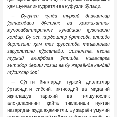
ҳам шунчалик қудратли ва нуфузли бўлади.
— Бугунги кунда туркий давлатлар
ўртасидаги дўстлик ва ҳамжиҳатлик
муносабатларининг кучайиши қувонарли
ҳолдир. Бу эса қардошлар ўртасида алифбо
бирлигини ҳам тез фурсатда таъминлаш
зарурлигини кўрсатади. Сизнингча, ягона
туркий алифбога ўтишда нималарга
эътибор бериш лозим ва бу жараёнда қандай
тўсиқлар бор?
— Сўнгги йилларда туркий давлатлар
ўртасидаги сиёсий, иқтисодий ва маданий
яқинлашув тарихий ва тилшунослик
алоқаларининг қайта тикланиши нуқтаи
назаридан жуда аҳамиятли. Бу жараён умумий