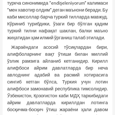
туркча синонимида “endişeleniyorum” калимаси
“мен хавотир олдим” деган маънони беради. Бу
каби мисоллар барча туркий тилларда мавжуд.
Кўриниб турибдики, ўзаги бир бўлган қадим
туркий тилни нафақат шаклан, балки маъно
жиҳатидан ҳам илмий ўрганиш талаб этилади.
Жараёндаги асосий тўсиқлардан бири,
алифболарнинг вақт ўтиши билан миллий
ўзлик рамзига айланиб кетганидир. Кирилл
алифбоси айрим давлатларда бир неча
авлоднинг адабий ва расмий хотирасига
сингиб кетган бўлса, Туркия учун лотин
алифбоси замонавий республика тимсолидир.
Ўзбекистон, Қозоғистон каби МДҲ таркибидаги
айрим давлатларда кириллдан лотинга
босқичма-босқич ўтиш жараёни ҳали давом