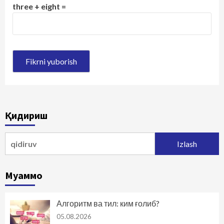
three + eight =
Қидириш
Qidirshish:
Муаммо
Алгоритм ва тил: ким ғолиб?
05.08.2026