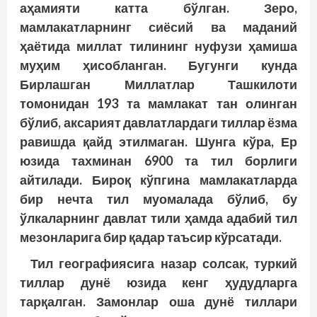
аҳамияти катта бўлган. Зеро,
мамлакатларнинг сиёсий ва маданий
ҳаётида миллат тилининг нуфузи ҳамиша
муҳим ҳисобланган. Бугунги кунда
Бирлашган Миллатлар Ташкилоти
томонидан 193 та мамлакат тан олинган
бўлиб, аксарият давлатлардаги тиллар ёзма
равишда қайд этилмаган. Шунга кўра, Ер
юзида тахминан 6900 та тил борлиги
айтилади. Бироқ кўпгина мамлакатларда
бир нечта тил муомалада бўлиб, бу
ўлкаларнинг давлат тили ҳамда адабий тил
мезонларига бир қадар таъсир кўрсатади.
Тил географиясига назар солсак, туркий
тиллар дунё юзида кенг ҳудудларга
тарқалган. Замонлар оша дунё тиллари