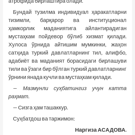
атрофида бирлаштира олади.
Бундай тузилма индивидуал ҳаракатларни
тизимли, барқарор ва институционал
ҳамкорлик маданиятига айлантирадиган
мустаҳкам пойдевор бўлиб хизмат қилади.
Хулоса ўрнида айтишим мумкинки, жаҳон
сатҳида туркий давлатларнинг тил, алифбо,
адабиёт ва маданият борасидаги бирлашуви
тили ва ўзаги бир бўлган туркий давлатларнинг
ўрнини янада кучли ва мустаҳкам қилади.
— Мазмунли суҳбатингиз учун катта
раҳмат.
— Сизга ҳам ташаккур.
Суҳбатдош ва таржимон:
Наргиза АСАДОВА.