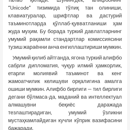
“Unicode” тизимида тўлиқ тан олиниши,
клавиатуралар, шрифтлар ва дастурий
таъминотларда қўллаб-қувватланиши ҳам
жуда муҳим. Бу борада туркий давлатларнинг
умумий рақамли стандартлар комиссиясини
тузиш жараённи анча енгиллаштириши мумкин.
Умумий қилиб айтганда, ягона туркий алифбо
сабрли дипломатия, чуқур илмий ҳамкорлик,
етарли молиявий таъминот ва кенг
жамоатчилик келишуви орқалигина амалга
ошиши мумкин. Алифбо бирлиги — тил бирлиги
дегани бўлмаса-да, маданий ва интеллектуал
алмашувни беқиёс даражада
тезлаштирадиган, умумий ўзликни
мустаҳкамлайдиган кучли кўприк вазифасини
бажаради.