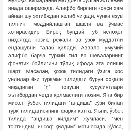
мулоқот ва маданий майдонга бўлган эҳтиёжни
янада оширмоқда. Алифбо бирлиги ғояси ҳам
айнан шу эҳтиёждан келиб чиқади, чунки ёзув
тилнинг моддийлашган шакли ва ўчмас
хотирасидир. Бироқ бундай туб ислоҳот
ниҳоятда нозик, режали ва узоқ муддатли
ёндашувни талаб қилади. Аввало, умумий
алифбо барча туркий тил ва шеваларнинг
фонетик бойлигини тўлиқ ифода эта олиши
шарт. Масалан, қозоқ тилидаги ўзига хос
унлилар ёки туркман тилидаги бурун орқали
чиқадиган “ŋ” товуши хусусиятлари
эътибордан четда қолмаслиги лозим. Яна бир
мисол, ўзбек тилидаги “андиша” сўзи билан
турк тилидагисининг фарқи катта. Яъни, ўзбек
тилида “андиша қилдим” жумласи, “мен
тортиндим, инсоф қилдим” маъносида бўлса,