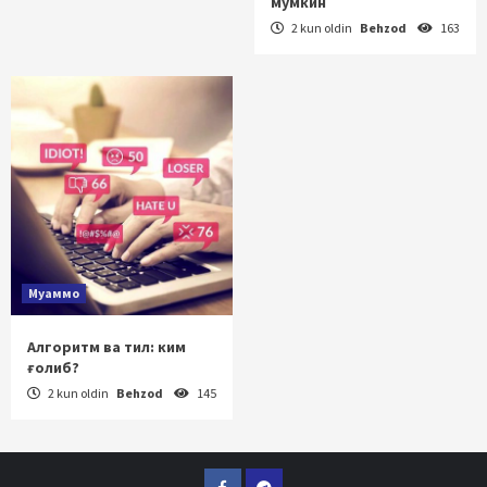
мумкин
2 kun oldin
Behzod
163
Муаммо
Алгоритм ва тил: ким
ғолиб?
2 kun oldin
Behzod
145
Facebook
Telegram