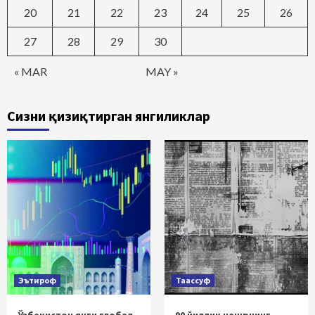
20
21
22
23
24
25
26
27
28
29
30
« MAR
MAY »
Сизни қизиқтирган янгиликлар
Эътироф
Таассуф
Ўзбекистон янги глобал
90 йиллик нашрнинг