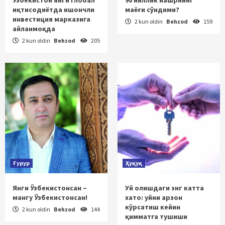
иқтисодиётда ишончли
маёғи сўндими?
инвестиция марказига
2 kun oldin
Behzod
159
айланмоқда
2 kun oldin
Behzod
205
Ғурур
Ҳуқуқ
Янги Ўзбекистонсан –
Уй олишдаги энг катта
мангу Ўзбекистонсан!
хато: уйни арзон
кўрсатиш кейин
2 kun oldin
Behzod
144
қимматга тушиши