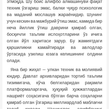
этмоқда. Шу боис алифбо алмашинуви фақат
техник ўзгариш эмас, балки чуқур психологик
ва маданий мослашув жараёнидир. Шунинг
учун кескин ва мажбурий ўтиш эмас, камида бир
неча йиллик ўтиш даврини қамраб олган,
босқичли таълим ислоҳотларини ўз ичига
олган йўл харитаси зарур. Бу жамиятдаги
қаршиликни камайтиради ва авлодлар
ўртасида узилиш юзага келишининг олдини
олади.
Яна бир жиҳат — улкан техник ва молиявий
юкдир. Давлат архивларидан тортиб таълим
тизимигача, кўча белгиларидан рақамли
платформаларгача, ҳуқуқий ҳужжатлардан
нашриёт соҳасигача бўлган барча соҳаларни
қамраб олган ўзгариш миллиардлаб маблағни
талаб қилади. Шунингдек, алифбонинг