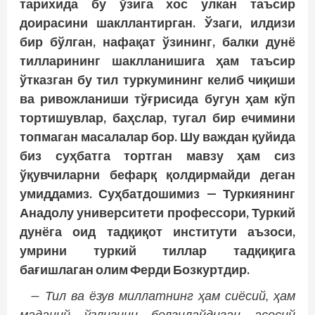
тарихида бу ўзига хос улкан таъсир
доирасини шакллантирган. Ўзаги, илдизи
бир бўлган, нафақат ўзининг, балки дунё
тилларининг шаклланишига ҳам таъсир
ўтказган бу тил туркумининг келиб чиқиши
ва ривожланиши тўғрисида бугун ҳам кўп
тортишувлар, баҳслар, тугал бир ечимини
топмаган масалалар бор. Шу важдан қуйида
биз суҳбатга тортган мавзу ҳам сиз
ўқувчиларни бефарқ қолдирмайди деган
умиддамиз. Суҳбатдошимиз — Туркиянинг
Анадолу университети профессори, Туркий
дунёга оид тадқиқот институти аъзоси,
умрини туркий тиллар тадқиқига
бағишлаган олим Ферди Бозкуртдир.
— Тил ва ёзув миллатнинг ҳам сиёсий, ҳам
маданий ўзлигини белгилайдиган асосий