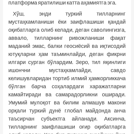
платформа яратилиши катта аҳамиятга эга.
Хўш, энди туркий тилларнинг
мустаҳкамланиши ёки заифлашиши қандай
оқибатларга олиб келади, деган саволингизга,
аввало, тилларнинг ривожланиши фақат
маданий эмас, балки геосиёсий ва иқтисодий
ютуқларни ҳам таъминлайди, деган фикрни
илгари сурган бўлардим. Зеро, тил яқинлиги
ишончни мустаҳкамлайди, савдо
келишувларидан тортиб илмий ҳамкорликкача
бўлган барча соҳалардаги харажатларни
камайтиради ва самарадорликни оширади.
Умумий мулоқот ва билим алмашув макони
орқали туркий дунё глобал майдонда анча
таъсирчан субъектга айланади. Аксинча,
тилларнинг заифлашиши оғир оқибатларга