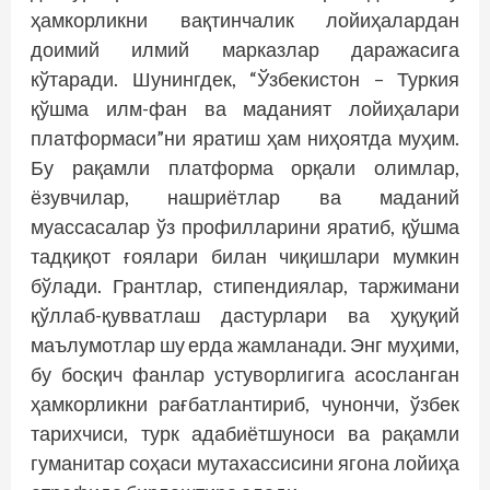
ҳамкорликни вақтинчалик лойиҳалардан
доимий илмий марказлар даражасига
кўтаради. Шунингдек, “Ўзбекистон – Туркия
қўшма илм-фан ва маданият лойиҳалари
платформаси”ни яратиш ҳам ниҳоятда муҳим.
Бу рақамли платформа орқали олимлар,
ёзувчилар, нашриётлар ва маданий
муассасалар ўз профилларини яратиб, қўшма
тадқиқот ғоялари билан чиқишлари мумкин
бўлади. Грантлар, стипендиялар, таржимани
қўллаб-қувватлаш дастурлари ва ҳуқуқий
маълумотлар шу ерда жамланади. Энг муҳими,
бу босқич фанлар устуворлигига асосланган
ҳамкорликни рағбатлантириб, чунончи, ўзбек
тарихчиси, турк адабиётшуноси ва рақамли
гуманитар соҳаси мутахассисини ягона лойиҳа