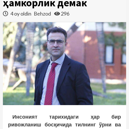
ҳамкорлик демак
4 oy oldin
Behzod
296
Инсоният тарихидаги ҳар бир
ривожланиш босқичида тилнинг ўрни ва