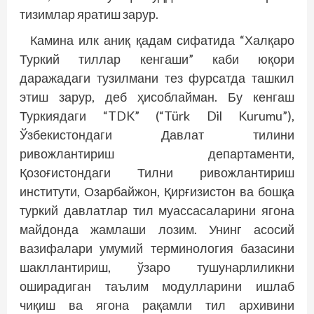
тизимлар яратиш зарур.
Камина илк аниқ қадам сифатида “Халқаро
Туркий тиллар кенгаши” каби юқори
даражадаги тузилмани тез фурсатда ташкил
этиш зарур, деб ҳисоблайман. Бу кенгаш
Туркиядаги “TDK” (“Türk Dil Kurumu”),
Ўзбекистондаги Давлат тилини
ривожлантириш департаменти,
Қозоғистондаги Тилни ривожлантириш
институти, Озарбайжон, Қирғизистон ва бошқа
туркий давлатлар тил муассасаларини ягона
майдонда жамлаши лозим. Унинг асосий
вазифалари умумий терминология базасини
шакллантириш, ўзаро тушунарлиликни
оширадиган таълим модулларини ишлаб
чиқиш ва ягона рақамли тил архивини