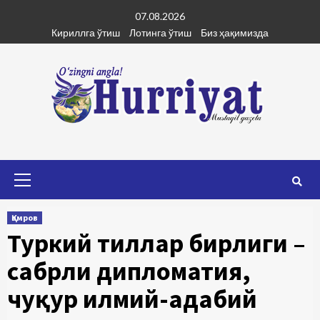
Skip
07.08.2026
to
Кириллга ўтиш
Лотинга ўтиш
Биз ҳақимизда
content
Primary
Menu
Қамров
Туркий тиллар бирлиги –
сабрли дипломатия,
чуқур илмий-адабий