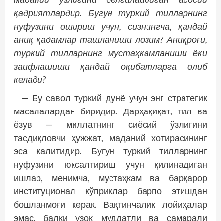
қадриятлардир. Бугун туркий тилларнинг
нуфузини ошириш учун, сизнингча, қандай
аниқ қадамлар ташланиши лозим? Аниқроғи,
туркий тилларнинг мустаҳкамланиши ёки
заифлашиши қандай оқибатларга олиб
келади?
— Бу савол туркий дунё учун энг стратегик
масалалардан биридир. Дарҳақиқат, тил ва
ёзув — миллатнинг сиёсий ўзлигини
тасдиқловчи ҳужжат, маданий хотирасининг
эса калитидир. Бугун туркий тилларнинг
нуфузини юксалтириш учун қилинадиган
ишлар, менимча, мустаҳкам ва барқарор
институционал кўприклар барпо этишдан
бошланмоғи керак. Вақтинчалик лойиҳалар
эмас, балки узоқ муддатли ва самарали