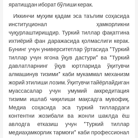
яратишдан иборат бўлиши керак.
Иккинчи муҳим қадам эса таълим соҳасида
институционал ҳамкорликни
чуқурлаштиришдир. Туркий тиллар фақатгина
ихтиёрий фан даражасида қолмаслиги керак.
Бунинг учун университетлар ўртасида “Туркий
тиллар учун ягона ўқув дастури” ва “Туркий
давлатларнинг ўқув юртларида ўқитувчи
алмашинув тизими” каби мукаммал механизм
жорий этилиши лозим. Ўқитувчи тайёрлайдиган
муассасалар учун умумий аккредитация
тизими ишлаб чиқилиши мақсадга мувофиқ.
Медиа соҳасида эса туркий тиллардаги
контентни жозибали ва жонли шаклда ёш
авлодга етказиш учун “Туркий тиллар
медиаҳамкорлик тармоғи” каби профессионал