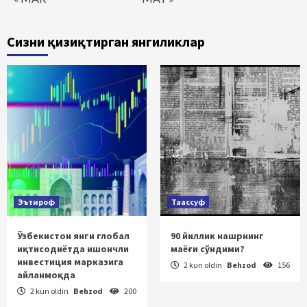
Сизни қизиқтирган янгиликлар
Эътироф
Таассуф
Ўзбекистон янги глобал
90 йиллик нашрнинг
иқтисодиётда ишончли
маёғи сўндими?
инвестиция марказига
2 kun oldin
Behzod
156
айланмоқда
2 kun oldin
Behzod
200