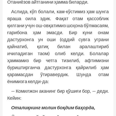
Отаниёзов айтганини ҳамма биларди.
Аслида, кўп болали, кам-кўстимиз ҳам шунга
яраша оила эдик. Фақат отам қассоблик
қилгани учун ош-овқатимиз шоҳона бўлмасаям,
ғарибона ҳам эмасди. Бир куни онам
дастурхонга ун оши (оддий сувга уграни
қайнатиб, қатиқ билан аралаштириб
ичиладиган таом) олиб келди. Болалар
ҳаммамиз бир четга тизилиб, афтимизни
буриштирганча дастурхонга қайрилиб ҳам
қарамасдан ўтиравердик. Шунда отам
ёнимизга келди-да:
— Комилжон аканинг бир қўшиғи бор, — деди.
Кейин:
Оталиқнинг молин боқдим баҳорда,