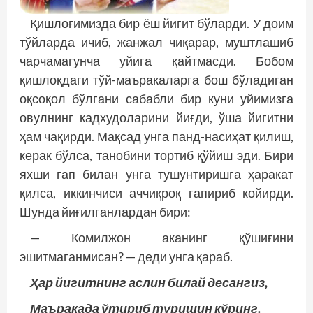
Қишлоғимизда бир ёш йигит бўларди. У доим
тўйларда ичиб, жанжал чиқарар, муштлашиб
чарчамагунча уйига қайтмасди. Бобом
қишлоқдаги тўй-маъракаларга бош бўладиган
оқсоқол бўлгани сабабли бир куни уйимизга
овулнинг кадхудоларини йиғди, ўша йигитни
ҳам чақирди. Мақсад унга панд-насиҳат қилиш,
керак бўлса, танобини тортиб қўйиш эди. Бири
яхши гап билан унга тушунтиришга ҳаракат
қилса, иккинчиси аччиқроқ гапириб койирди.
Шунда йиғилганлардан бири:
— Комилжон аканинг қўшиғини
эшитмаганмисан? — деди унга қараб.
Ҳар йигитнинг аслин билай десангиз,
Маъракада ўтириб туришин кўринг.