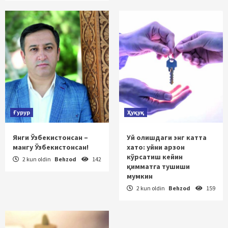
Ғурур
Ҳуқуқ
Янги Ўзбекистонсан –
Уй олишдаги энг катта
мангу Ўзбекистонсан!
хато: уйни арзон
кўрсатиш кейин
2 kun oldin
Behzod
142
қимматга тушиши
мумкин
2 kun oldin
Behzod
159