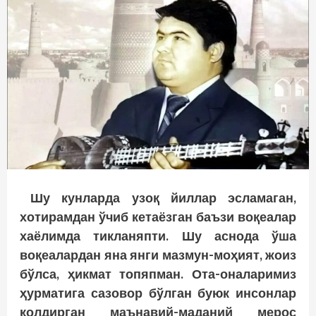
Шу кунларда узоқ йиллар эсламаган,
хотирамдан ўчиб кетаёзган баъзи воқеалар
хаёлимда тикланяпти. Шу аснода ўша
воқеалардан яна янги мазмун-моҳият, жоиз
бўлса, ҳикмат топяпман. Ота-оналаримиз
ҳурматига сазовор бўлган буюк инсонлар
қолдирган маънавий-маданий мерос