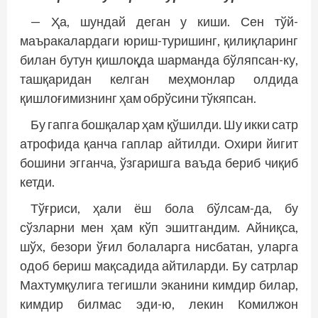
— Ҳа, шундай деган у киши. Сен тўй-
маъракалардаги юриш-туришинг, қилиқларинг
билан бутун қишлоқда шарманда бўляпсан-ку,
ташқаридан келган меҳмонлар олдида
қишлоғимизнинг ҳам обрўсини тўкяпсан.
Бу гапга бошқалар ҳам қўшилди. Шу икки сатр
атрофида қанча гаплар айтилди. Охири йигит
бошини эгганча, ўзгаришга ваъда бериб чиқиб
кетди.
Тўғриси, ҳали ёш бола бўлсам-да, бу
сўзларни мен ҳам кўп эшитгандим. Айниқса,
шўх, безори ўғил болаларга нисбатан, уларга
одоб бериш мақсадида айтиларди. Бу сатрлар
Махтумқулига тегишли эканини кимдир билар,
кимдир билмас эди-ю, лекин Комилжон