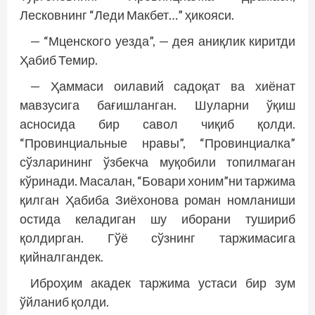
Лесковнинг “Леди Макбет…” ҳикояси.
— “Мценского уезда”, — дея аниқлик киритди
Ҳабиб Темир.
— Ҳаммаси оилавий садоқат ва хиёнат
мавзусига бағишланган. Шуларни ўқиш
асносида бир савол чиқиб қолди.
“Провинциальные нравы”, “Провинциалка”
сўзларининг ўзбекча муқобили топилмаган
кўринади. Масалан, “Бовари хоним”ни таржима
қилган Ҳабиба Зиёхонова роман номланиши
остида келадиган шу иборани тушириб
қолдирган. Гўё сўзнинг таржимасига
қийналгандек.
Иброҳим акадек таржима устаси бир зум
ўйланиб қолди.