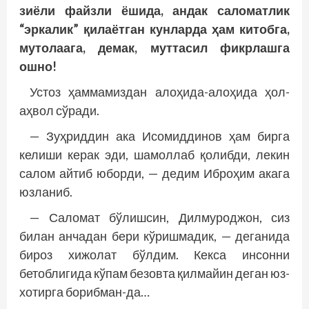
зиёли файзли ёшида, андак саломатлик
“эркалик” қилаётган кунларда ҳам китобга,
мутолаага, демак, муттасил фикрлашга
ошно!
Устоз ҳаммамиздан алоҳида-алоҳида ҳол-
аҳвол сўради.
— Зуҳриддин ака Исомиддинов ҳам бирга
келиши керак эди, шамоллаб қолибди, лекин
салом айтиб юборди, — дедим Иброҳим акага
юзланиб.
— Саломат бўлишсин, Дилмуроджон, сиз
билан анчадан бери кўришмадик, — деганида
бироз хижолат бўлдим. Кекса инсонни
бетоблигида кўпам безовта қилмайин деган юз-
хотирга борибман-да…