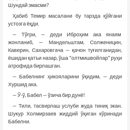
Шундай эмасми?
Ҳабиб Темир масалани бу тарзда қўйгани
устозга ёқди.
— Тўғри, — деди Иброҳим ака янаям
жонланиб, — Мандельштам, Солженицин,
Каверин, Сахаровгача — қачон туғилганидан,
ёшидан қатъи назар, ўша “олтмишвойлар” руҳи
атрофида бирлашган.
— Бабелнинг ҳикояларини ўқидим, — деди
Хуршид ака.
— Ў-ў, Бабел — ўзича бир дунё!
— Тили, тасвирлаш услуби жуда тиниқ экан.
Шукур Холмирзаев жиддий ўқиган кўринади
Бабелни.