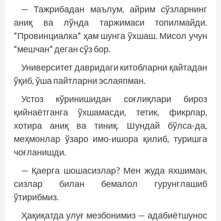
— Тажрибадан маълум, айрим сўзларнинг
аниқ ва лўнда таржимаси топилмайди.
“Провинциалка” ҳам шунга ўхшаш. Мисол учун
“мешчан” деган сўз бор.
Университет давридаги китобларни қайтадан
ўқиб, ўша пайтларни эслаяпман.
Устоз кўринишидан соғлиқлари бироз
қийнаётганга ўхшамасди, тетик, фикрлар,
хотира аниқ ва тиниқ. Шундай бўлса-да,
меҳмонлар ўзаро имо-ишора қилиб, туришга
чоғланишди.
— Қаерга шошасизлар? Мен жуда яхшиман,
сизлар билан бемалол гурунглашиб
ўтирибмиз.
Ҳақиқатда улуғ мезбонимиз — адабиётшунос