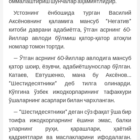
оммалаштириш шунчалар аҳамиятлидир.
Устознинг ёнбошида турган Василий
Аксёновнинг қаламига мансуб “Негатив”
китоби даврани адабиётга, ўтган асрнинг 60-
йиллар авлоди бўлмиш қатор-қатор атоқли
номлар томон тортди.
— Ўтган асрнинг 60-йиллар авлодига мансуб
қатор шоир, ёзувчи, адабиётшунослар бўлган.
Катаев, Евтушенко, мана бу Аксёнов…
“Шестидесятники” деб тилга олинарди.
Кўпгина ўзбек ижодкорларининг тафаккури
ўшаларнинг асарлари билан чархланган.
— “Шестидесятники” деган сўз фақат ўша бир
тоифа ижодкорларнинг ёшини эмас, балки
уларнинг руҳи, қарашлари, ҳаётий
қадриятлари ва маслакларини ифодалаган.