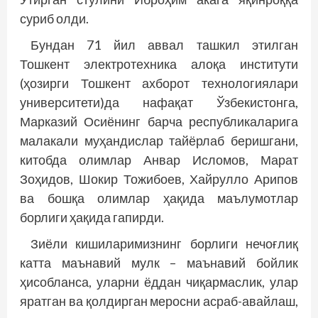
суриб олди.
Бундан 71 йил аввал ташкил этилган
Тошкент электротехника алоқа институти
(ҳозирги Тошкент ахборот технологиялари
университети)да нафақат Ўзбекистонга,
Марказий Осиёнинг барча республикаларига
малакали муҳандислар тайёрлаб беришгани,
китобда олимлар Анвар Исломов, Марат
Зоҳидов, Шокир Тожибоев, Хайрулло Арипов
ва бошқа олимлар ҳақида маълумотлар
борлиги ҳақида гапирди.
Зиёли кишиларимизнинг борлиги нечоғлиқ
катта маънавий мулк – маънавий бойлик
ҳисобланса, уларни ёддан чиқармаслик, улар
яратган ва қолдирган меросни асраб-авайлаш,