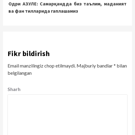
Одри АЗУЛЕ: Самарқандда биз таълим, маданият
Reading
ва фан тилларида гаплашамиз
Fikr bildirish
Email manzilingiz chop etilmaydi.
Majburiy bandlar
*
bilan
belgilangan
Sharh