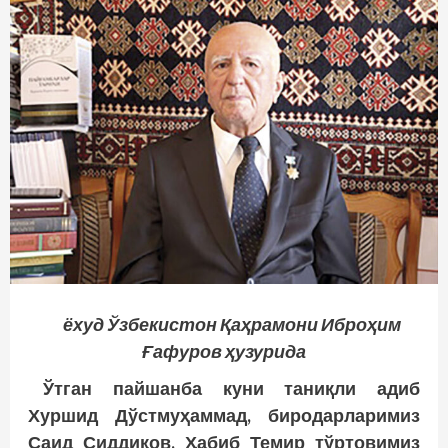
ёхуд Ўзбекистон Қаҳрамони Иброҳим
Ғафуров ҳузурида
Ўтган пайшанба куни таниқли адиб
Хуршид Дўстмуҳаммад, биродарларимиз
Саид Сиддиқов, Ҳабиб Темир тўртовимиз