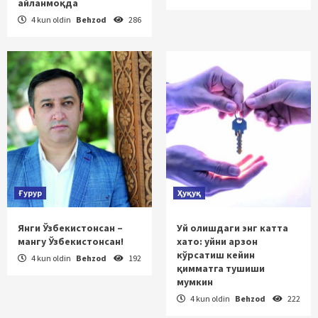
айланмоқда
4 kun oldin
Behzod
286
Ғурур
Ҳуқуқ
Янги Ўзбекистонсан –
Уй олишдаги энг катта
мангу Ўзбекистонсан!
хато: уйни арзон
кўрсатиш кейин
4 kun oldin
Behzod
192
қимматга тушиши
мумкин
4 kun oldin
Behzod
222