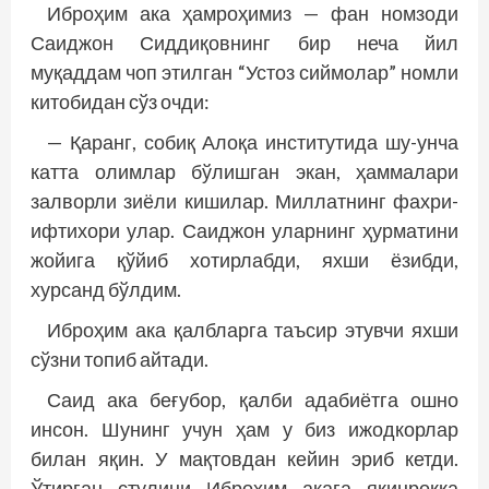
Иброҳим ака ҳамроҳимиз — фан номзоди
Саиджон Сиддиқовнинг бир неча йил
муқаддам чоп этилган “Устоз сиймолар” номли
китобидан сўз очди:
— Қаранг, собиқ Алоқа институтида шу-унча
катта олимлар бўлишган экан, ҳаммалари
залворли зиёли кишилар. Миллатнинг фахри-
ифтихори улар. Саиджон уларнинг ҳурматини
жойига қўйиб хотирлабди, яхши ёзибди,
хурсанд бўлдим.
Иброҳим ака қалбларга таъсир этувчи яхши
сўзни топиб айтади.
Саид ака беғубор, қалби адабиётга ошно
инсон. Шунинг учун ҳам у биз ижодкорлар
билан яқин. У мақтовдан кейин эриб кетди.
Ўтирган стулини Иброҳим акага яқинроққа