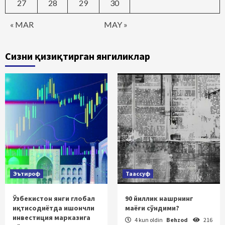
27
28
29
30
« MAR
MAY »
Сизни қизиқтирган янгиликлар
Эътироф
Таассуф
Ўзбекистон янги глобал
90 йиллик нашрнинг
иқтисодиётда ишончли
маёғи сўндими?
инвестиция марказига
4 kun oldin
Behzod
216