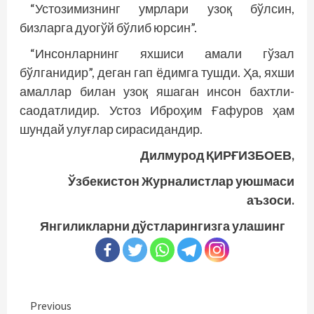
“Устозимизнинг умрлари узоқ бўлсин,
бизларга дуогўй бўлиб юрсин”.
“Инсонларнинг яхшиси амали гўзал
бўлганидир”, деган гап ёдимга тушди. Ҳа, яхши
амаллар билан узоқ яшаган инсон бахтли-
саодатлидир. Устоз Иброҳим Ғафуров ҳам
шундай улуғлар сирасидандир.
Дилмурод ҚИРҒИЗБОЕВ,
Ўзбекистон Журналистлар уюшмаси
аъзоси.
Янгиликларни дўстларингизга улашинг
Continue
Previous