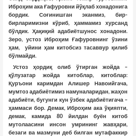
Иброҳим ака Ғафуровни йўқлаб хонадонига
бордик. Соғинишган эканмиз, бир-
бирларимизни кўриб, ҳаммамиз хурсанд
бўлдик. Ҳақиқий адабиётшунос хонадони.
Зеро, устоз Иброҳим Ғафуровнинг ўзини
ҳам, уйини ҳам китобсиз тасаввур қилиб
бўлмайди.
Устоз ҳордиқ олиб ўтирган жойда –
қўлузатар жойда китоблар, китоблар:
Қуръони каримдан Алишер Навоийгача,
мумтоз адабиётимиз намуналаридан, жаҳон
адабиёти, бугунги кун ўзбек адабиётигача –
ҳаммаси бор. Демак, Иброҳим ака ўқияпти,
демак, камида 80 йилдан буён китоб
мутолаасини инсон умрининг жавҳари,
безаги ва мазмуни деб билган мутафаккир