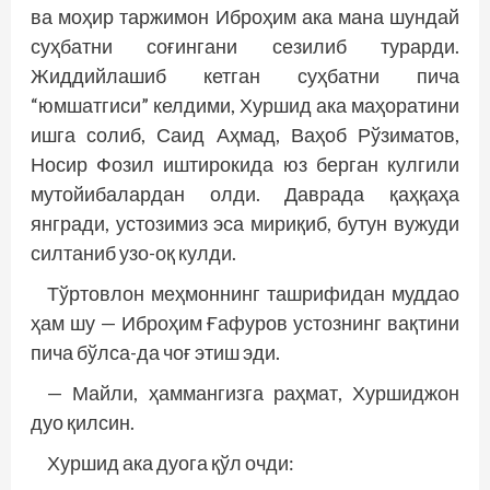
ва моҳир таржимон Иброҳим ака мана шундай
суҳбатни соғингани сезилиб турарди.
Жиддийлашиб кетган суҳбатни пича
“юмшатгиси” келдими, Хуршид ака маҳоратини
ишга солиб, Саид Аҳмад, Ваҳоб Рўзиматов,
Носир Фозил иштирокида юз берган кулгили
мутойибалардан олди. Даврада қаҳқаҳа
янгради, устозимиз эса мириқиб, бутун вужуди
силтаниб узо-оқ кулди.
Тўртовлон меҳмоннинг ташрифидан муддао
ҳам шу — Иброҳим Ғафуров устознинг вақтини
пича бўлса-да чоғ этиш эди.
— Майли, ҳаммангизга раҳмат, Хуршиджон
дуо қилсин.
Хуршид ака дуога қўл очди: