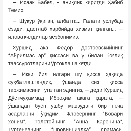
— Исаак Бабел, – аниқлик киритди Ҳабиб
Темир.
— Шукур ўқиган, албатта… Ғалати услубда
ёзади, дастлаб ҳарбийда хизмат қилган… —
илова қилдилар мезбонимиз.
Хуршид ака Фёдор Достоевскийнинг
“Айрилмас эр” қиссаси ва у билан боғлиқ
таассуротларини ўртоқлаша кетди.
— Икки йил илгари шу қисса ҳақида
суҳбатлашгандик, ўшанда сиз қисса
таржимасини тугатган эдингиз, — деди Хуршид
Дўстмуҳаммад Иброҳим акага қарата, —
ўшандан буён ушбу мавзудаги бир неча
асарларни ўқидим. Флобернинг “Бовари
хоним”, Толстойнинг “Анна Каренина”,
Тургеневнинг “Провинциалка” драмаси,