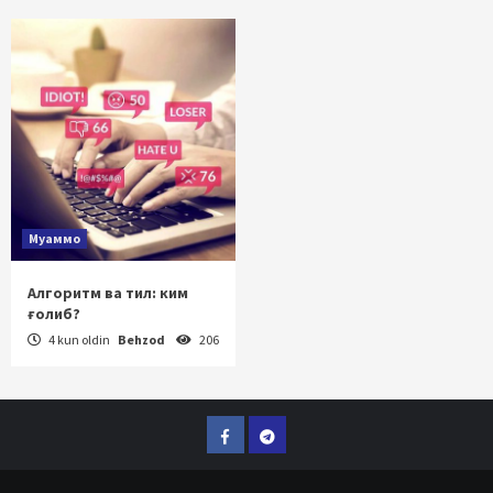
Муаммо
Алгоритм ва тил: ким
ғолиб?
4 kun oldin
Behzod
206
Facebook
Telegram