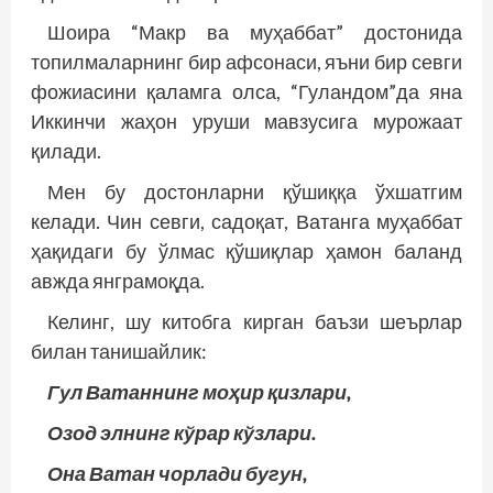
Шоира “Макр ва муҳаббат” достонида
топилмаларнинг бир афсонаси, яъни бир севги
фожиасини қаламга олса, “Гуландом”да яна
Иккинчи жаҳон уруши мавзусига мурожаат
қилади.
Мен бу достонларни қўшиққа ўхшатгим
келади. Чин севги, садоқат, Ватанга муҳаббат
ҳақидаги бу ўлмас қўшиқлар ҳамон баланд
авжда янграмоқда.
Келинг, шу китобга кирган баъзи шеърлар
билан танишайлик:
Гул Ватаннинг моҳир қизлари,
Озод элнинг кўрар кўзлари.
Она Ватан чорлади бугун,