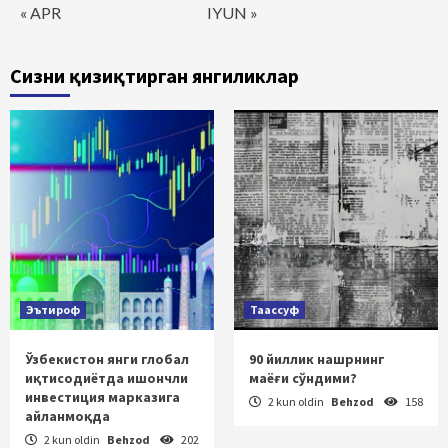
« APR
IYUN »
Сизни қизиқтирган янгиликлар
Эътироф
Таассуф
Ўзбекистон янги глобал
90 йиллик нашрнинг
иқтисодиётда ишончли
маёғи сўндими?
инвестиция марказига
2 kun oldin
Behzod
158
айланмоқда
2 kun oldin
Behzod
202