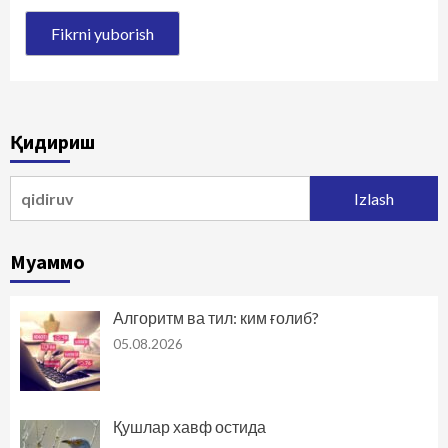
Қидириш
Qidirshish:
Муаммо
Алгоритм ва тил: ким ғолиб?
05.08.2026
Қушлар хавф остида