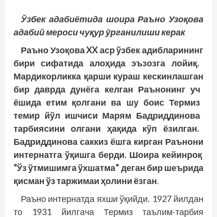
Ўзбек адабиётида шоира Раъно Узоқова
адабий мероси чуқур ўрганилиши керак
Раъно
Узоқова
XX аср
ўзбек
адибларининг
бири
сифатида
алоҳида
эъзозга
лойиқ
.
Мардикорликка
қарши
кураш
кескинлашган
бир
даврда
дунёга
келган
Раънонинг
уч
ёшида
етим
қолгани
ва
шу
боис
Термиз
темир
йўл
ишчиси
Марям
Бадриддинова
тарбиясини
олгани
ҳақида
кўп
ёзилган
.
Бадриддинова
саккиз
ёшга
кирган
Раънони
интернатга
ўқишга
берди
. Шоира
кейинроқ
“Ўз
ўтмишимга
ўхшатма
” деган
бир
шеърида
қисман
ўз
таржимаи
ҳолини
ёзган
.
Раъно интернатда яхши ўқийди. 1927 йилдан
то 1931 йилгача Термиз таълим-тарбия