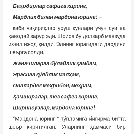
Баҳодирлар сафига киринг,
Мардлик билан мардона юринг! —
каби чақириқлар уруш кунлари учун сув ва
ҳаводай зарур эди. Шоира бу долзарб мавзуда
изчил ижод қилди. Элнинг юрагидаги дардини
шеърга солди.
Жангчиларга бўлайлик ҳамдам,
Ярасига қўяйлик малҳам,
Оналардек меҳрибон, меҳрам,
Ҳамширалар, тез сафга киринг,
Ширинсўзлар, мардона юринг!
“Мардона юринг!” тўпламига йигирма битта
шеър киритилган. Уларнинг ҳаммаси бир