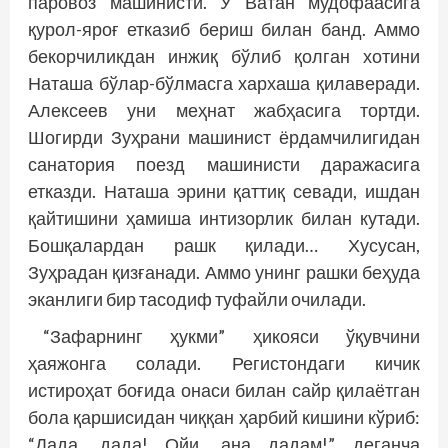
паровоз машинисти. У Ватан мудофаасига
қурол-яроғ етказиб бериш билан банд. Аммо
бекорчиликдан инжиқ бўлиб қолган хотини
Наташа бўлар-бўлмасга хархаша қилаверади.
Алексеев уни меҳнат жабҳасига тортди.
Шогирди Зуҳрани машинист ёрдамчилигидан
санатория поезд машинисти даражасига
етказди. Наташа эрини қаттиқ севади, ишдан
қайтишини ҳамиша интизорлик билан кутади.
Бошқалардан рашк қилади… Хусусан,
Зуҳрадан қизғанади. Аммо унинг рашки беҳуда
эканлиги бир тасодиф туфайли очилади.
“Зафарнинг ҳукми” ҳикояси ўқувчини
ҳаяжонга солади. Регистондаги кичик
истироҳат боғида онаси билан сайр қилаётган
бола қаршисидан чиққан ҳарбий кишини кўриб:
“Дада, дада! Ойи, ана дадам!” деганча