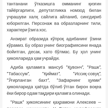
тантанани ўтказишга омманинг қизғин
тайёргарлиги, депутатликка номзод билан
учрашуви халқ сайлига айланиб, сингдириб
юборилган. Персонаж ва образларнинг тили,
характери ўзига хос.
Анзират образида кўпроқ адибанинг ўзини
кўрамиз. Бу образ унинг биографиясини янада
бойитган, десак, хато бўлмас. Бу ҳол унинг
ҳикояларида ҳам учрайди.
Адиба қаламига мансуб “Қувонч”, “Рашк”,
“Табассум”, “Қиймат”, “Иссиқ-совуқ”,
“Ўғирланган бахт”, “Зафарнинг ҳукми”
ҳикояларида ҳаётда бўлиб ўтган бирон воқеа
ёки бирор одам тақдири қаламга олинади.
“Рашк” ҳикоясининг қаҳрамони Алексеев —