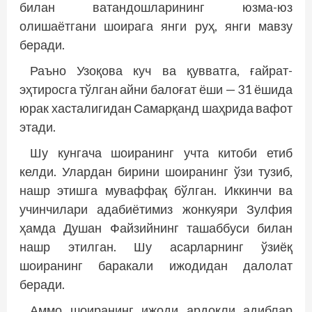
билан ватандошларининг юзма-юз
олишаётгани шоирага янги руҳ, янги мавзу
беради.
Раъно Узоқова куч ва қувватга, ғайрат-
эҳтиросга тўлган айни балоғат ёши — 31 ёшида
юрак хасталигидан Самарқанд шаҳрида вафот
этади.
Шу кунгача шоиранинг учта китоби етиб
келди. Улардан бирини шоиранинг ўзи тузиб,
нашр этишга муваффақ бўлган. Иккинчи ва
учинчилари адабиётимиз жонкуяри Зулфия
ҳамда Душан Файзийнинг ташаббуси билан
нашр этилган. Шу асарларнинг ўзиёқ
шоиранинг баракали ижодидан далолат
беради.
Аммо шоиранинг ижоди ардоқли адиблар