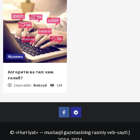
Муаммо
Алгоритм ва тил: ким
ғолиб?
2 kun oldin
Behzod
144
Facebook
Telegram
©
«Hurriyat»
— mustaqil gazetasining rasmiy veb-sayti
|
2014-2024