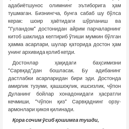
адабиётшунос олимнинг эътиборига ҳам
тушмаган. Бизнингча, бунга сабаб шу бўлса
керак: шоир ҳаётидаги шўрланиш ва
“Гуландом” достонидан айрим парчаларнинг
китоб шаклида келтириб ўтиши мумкин бўлган
ҳамма асарлари, шулар қаторида достон ҳам
унинг архивида қолиб кетди.
Достонлар ҳақидаги баҳсимизни
“Сарвқад”дан бошласак. Бу адибанинг
дастлабки асарларидан бири эди. Достонда
амирлик тузуми, қашшоқлик, ишсизлик, чўпон
Дуланинг бойлар хонадонидаги ҳасратли
кечмиши, “Чўпон қиз” Сарвқаднинг орзу-
армонлари ҳикоя қилинади.
Қора сочим ўсиб қошимга тушди,