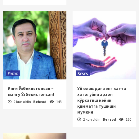
Ғурур
Ҳуқуқ
Янги Ўзбекистонсан –
Уй олишдаги энг катта
мангу Ўзбекистонсан!
хато: уйни арзон
кўрсатиш кейин
2 kun oldin
Behzod
143
қимматга тушиши
мумкин
2 kun oldin
Behzod
160