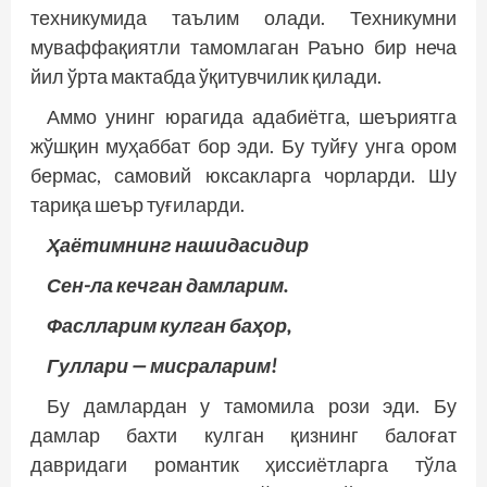
техникумида таълим олади. Техникумни
муваффақиятли тамомлаган Раъно бир неча
йил ўрта мактабда ўқитувчилик қилади.
Аммо унинг юрагида адабиётга, шеъриятга
жўшқин муҳаббат бор эди. Бу туйғу унга ором
бермас, самовий юксакларга чорларди. Шу
тариқа шеър туғиларди.
Ҳаётимнинг нашидасидир
Сен-ла кечган дамларим.
Фаслларим кулган баҳор,
Гуллари — мисраларим!
Бу дамлардан у тамомила рози эди. Бу
дамлар бахти кулган қизнинг балоғат
давридаги романтик ҳиссиётларга тўла