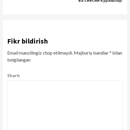
ва сиёсий курашлар
Fikr bildirish
Email manzilingiz chop etilmaydi.
Majburiy bandlar
*
bilan
belgilangan
Sharh