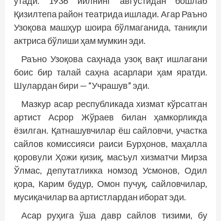
ўтади. 1936 йилнинг августидан бошлаб
Қизилтепа район театрида ишлади. Агар Раъно
Узоқова машҳур шоира бўлмаганида, таниқли
актриса бўлиши ҳам мумкин эди.
Раъно Узоқова саҳнада узоқ вақт ишлагани
боис бир талай саҳна асарлари ҳам яратди.
Шулардан бири — “Учрашув” эди.
Мазкур асар республикада хизмат кўрсатган
артист Асрор Жўраев билан ҳамкорликда
ёзилган. Қатнашувчилар ёш сайловчи, участка
сайлов комиссияси раиси Бурҳонов, маҳалла
қоровули Ҳожи қизиқ, масъул хизматчи Мирза
Ўлмас, депутатликка номзод Усмонов, Одил
қора, Карим будур, Омон пучуқ, сайловчилар,
мусиқачилар ва артистлардан иборат эди.
Асар руҳига ўша давр сайлов тизими, бу