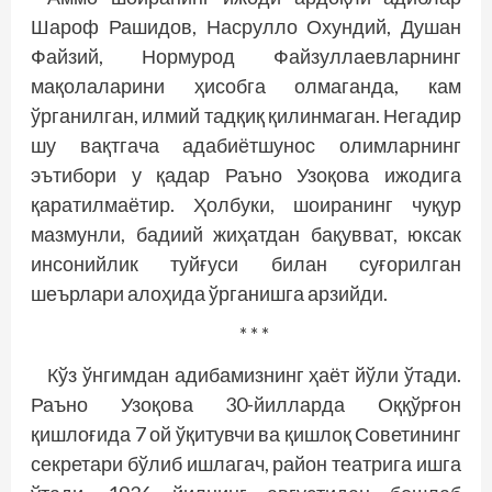
Шароф Рашидов, Насрулло Охундий, Душан
Файзий, Нормурод Файзуллаевларнинг
мақолаларини ҳисобга олмаганда, кам
ўрганилган, илмий тадқиқ қилинмаган. Негадир
шу вақтгача адабиётшунос олимларнинг
эътибори у қадар Раъно Узоқова ижодига
қаратилмаётир. Ҳолбуки, шоиранинг чуқур
мазмунли, бадиий жиҳатдан бақувват, юксак
инсонийлик туйғуси билан суғорилган
шеърлари алоҳида ўрганишга арзийди.
* * *
Кўз ўнгимдан адибамизнинг ҳаёт йўли ўтади.
Раъно Узоқова 30-йилларда Оққўрғон
қишлоғида 7 ой ўқитувчи ва қишлоқ Советининг
секретари бўлиб ишлагач, район театрига ишга