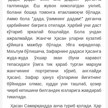
талпинади. Ёш жувон хижолатдан уялиб,
болани бошқа томонга етакламоқчи бўлади.
Аммо бола “дада, ўзимнинг дадам!” деганча
ҳарбийнинг бағрига отилади. Ҳарбий уни даст
кўтариб эркалай бошлайди. Бола ундан
ажралмайди. Жангчи Ҳасан уларни кузатиб
қўйишга мажбур бўлади. Уйга кирадилар.
Маълум бўлишича, Зафарнинг дадаси Ҳасанга
жуда-жуда ўхшар экан (буни каравот
тепасидаги ўзига тик қараб турган марҳум
жангчининг портретини кўриб, англайди
Ҳасан). Зафар ҳануз кўзларини йигитнинг
бўйнидан олмас, худди уни ташлаб, ҳозир
чиқиб кетишини билгандек юзларига жавдираб
тикилади.
Ҳасан Самарқандда анча туриб қолади. Ҳар