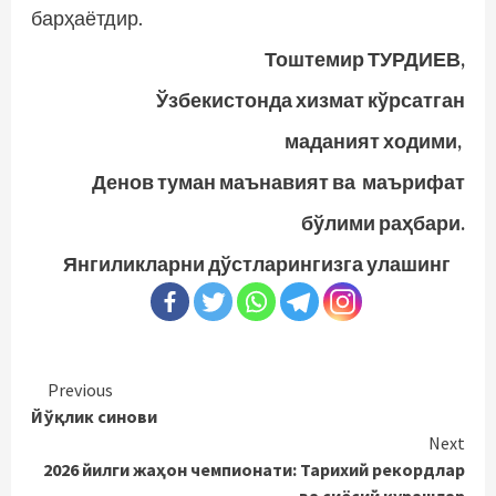
барҳаётдир.
Тоштемир ТУРДИЕВ,
Ўзбекистонда хизмат кўрсатган
маданият ходими,
Денов туман маънавият ва маърифат
бўлими раҳбари.
Янгиликларни дўстларингизга улашинг
Continue
Previous
Йўқлик синови
Reading
Next
2026 йилги жаҳон чемпионати: Тарихий рекордлар