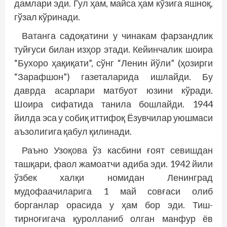
дамлари эди. Гул ҳам, майса ҳам кўзига яшноқ,
гўзал кўринади.
Ватанга садоқатини у чинакам фарзандлик
туйғуси билан изҳор этади. Кейинчалик шоира
“Бухоро ҳақиқати”, сўнг “Ленин йўли” (ҳозирги
“Зарафшон”) газеталарида ишлайди. Бу
даврда асарлари матбуот юзини кўради.
Шоира сифатида танила бошлайди. 1944
йилда эса у собиқ иттифоқ Ёзувчилар уюшмаси
аъзолигига қабул қилинади.
Раъно Узоқова ўз касбини ғоят севишдан
ташқари, фаол жамоатчи адиба эди. 1942 йили
ўзбек халқи номидан Ленинград
мудофаачиларига 1 май совғаси олиб
борганлар орасида у ҳам бор эди. Тиш-
тирноғигача қуролланиб олган манфур ёв