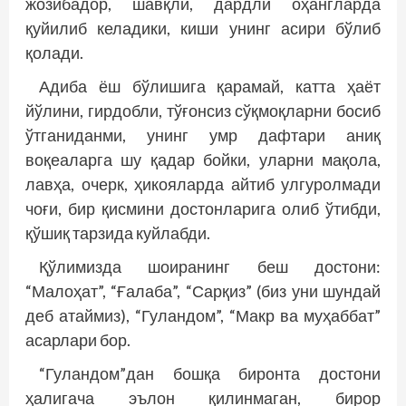
жозибадор, шавқли, дардли оҳангларда
қуйилиб келадики, киши унинг асири бўлиб
қолади.
Адиба ёш бўлишига қарамай, катта ҳаёт
йўлини, гирдобли, тўғонсиз сўқмоқларни босиб
ўтганиданми, унинг умр дафтари аниқ
воқеаларга шу қадар бойки, уларни мақола,
лавҳа, очерк, ҳикояларда айтиб улгуролмади
чоғи, бир қисмини достонларига олиб ўтибди,
қўшиқ тарзида куйлабди.
Қўлимизда шоиранинг беш достони:
“Малоҳат”, “Ғалаба”, “Сарқиз” (биз уни шундай
деб атаймиз), “Гуландом”, “Макр ва муҳаббат”
асарлари бор.
“Гуландом”дан бошқа биронта достони
ҳалигача эълон қилинмаган, бирор