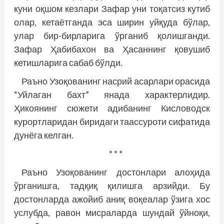
куни оқшом кезлари Зафар уни тоқатсиз кутиб
олар, кетаётганда эса ширин уйқуда бўлар,
улар бир-бирларига ўрганиб қолишганди.
Зафар Ҳабибахон ва Ҳасаннинг қовушиб
кетишларига сабаб бўлди.
Раъно Узоқованинг насрий асарлари орасида
“Уйлаган бахт” янада характерлидир.
Ҳикоянинг сюжети адибанинг Кисловодск
курортларидан биридаги таассуроти сифатида
дунёга келган.
* * *
Раъно Узоқованинг достонлари алоҳида
ўрганишга, тадқиқ қилишга арзийди. Бу
достонларда ажойиб аниқ воқеалар ўзига хос
услубда, равон мисраларда шундай ўйноқи,