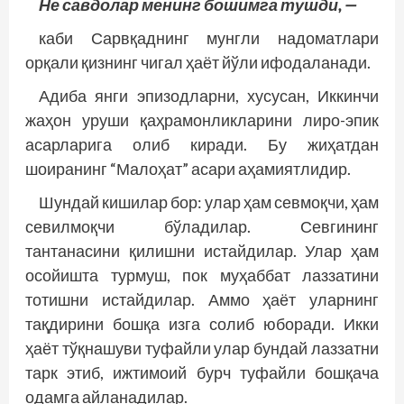
Не савдолар менинг бошимга тушди, —
каби Сарвқаднинг мунгли надоматлари
орқали қизнинг чигал ҳаёт йўли ифодаланади.
Адиба янги эпизодларни, хусусан, Иккинчи
жаҳон уруши қаҳрамонликларини лиро-эпик
асарларига олиб киради. Бу жиҳатдан
шоиранинг “Малоҳат” асари аҳамиятлидир.
Шундай кишилар бор: улар ҳам севмоқчи, ҳам
севилмоқчи бўладилар. Севгининг
тантанасини қилишни истайдилар. Улар ҳам
осойишта турмуш, пок муҳаббат лаззатини
тотишни истайдилар. Аммо ҳаёт уларнинг
тақдирини бошқа изга солиб юборади. Икки
ҳаёт тўқнашуви туфайли улар бундай лаззатни
тарк этиб, ижтимоий бурч туфайли бошқача
одамга айланадилар.