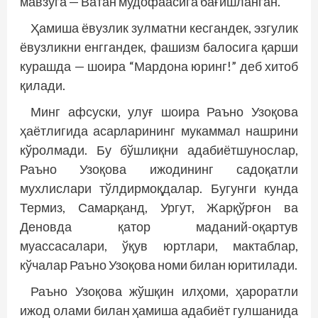
мавзуга — Ватан мудофаасига бағишланган.
Ҳамиша ёвузлик зулматни кесгандек, эзгулик
ёвузликни енггандек, фашизм балосига қарши
курашда — шоира “Мардона юринг!” деб хитоб
қилади.
Минг афсуски, улуғ шоира Раъно Узоқова
ҳаётлигида асарларининг мукаммал нашрини
кўролмади. Бу бўшлиқни адабиётшунослар,
Раъно Узоқова ижодининг садоқатли
мухлислари тўлдирмоқдалар. Бугунги кунда
Термиз, Самарқанд, Ургут, Жарқўрғон ва
Деновда қатор маданий-оқартув
муассасалари, ўқув юртлари, мактаблар,
кўчалар Раъно Узоқова номи билан юритилади.
Раъно Узоқова жўшқин илҳоми, ҳароратли
ижод олами билан ҳамиша адабиёт гулшанида