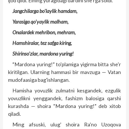
ijod qildi. Elning yuragidagi dardini she'rga soldi.
Jangchilarga bo'laylik hamdam,
Yarasiga qo'yaylik malham,
Onalardek mehribon, mehram,
Hamshiralar, tez safga kiring,
Shirinso'zlar, mardona yuring!
“Mardona yuring!” to'plamiga yigirma bitta she'r
kiritilgan. Ularning hammasi bir mavzuga — Vatan
mudofaasiga bag'ishlangan.
Hamisha yovuzlik zulmatni kesgandek, ezgulik
yovuzlikni yenggandek, fashizm balosiga qarshi
kurashda — shoira “Mardona yuring!” deb xitob
qiladi.
Ming afsuski, ulug' shoira Ra'no Uzoqova