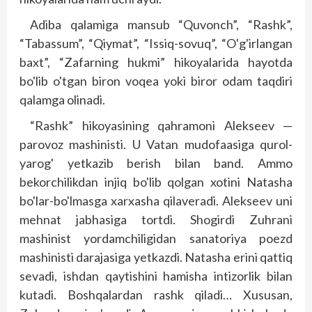
Adiba qalamiga mansub “Quvonch”, “Rashk”,
“Tabassum”, “Qiymat”, “Issiq-sovuq”, “O'g'irlangan
baxt”, “Zafarning hukmi” hikoyalarida hayotda
bo'lib o'tgan biron voqea yoki biror odam taqdiri
qalamga olinadi.
“Rashk” hikoyasining qahramoni Alekseev —
parovoz mashinisti. U Vatan mudofaasiga qurol-
yarog' yetkazib berish bilan band. Ammo
bekorchilikdan injiq bo'lib qolgan xotini Natasha
bo'lar-bo'lmasga xarxasha qilaveradi. Alekseev uni
mehnat jabhasiga tortdi. Shogirdi Zuhrani
mashinist yordamchiligidan sanatoriya poezd
mashinisti darajasiga yetkazdi. Natasha erini qattiq
sevadi, ishdan qaytishini hamisha intizorlik bilan
kutadi. Boshqalardan rashk qiladi… Xususan,