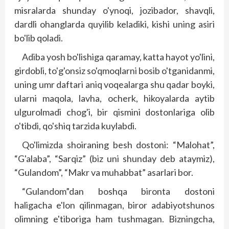
misralarda shunday o'ynoqi, jozibador, shavqli,
dardli ohanglarda quyilib keladiki, kishi uning asiri
bo'lib qoladi.
Adiba yosh bo'lishiga qaramay, katta hayot yo'lini,
girdobli, to'g'onsiz so'qmoqlarni bosib o'tganidanmi,
uning umr daftari aniq voqealarga shu qadar boyki,
ularni maqola, lavha, ocherk, hikoyalarda aytib
ulgurolmadi chog'i, bir qismini dostonlariga olib
o'tibdi, qo'shiq tarzida kuylabdi.
Qo'limizda shoiraning besh dostoni: “Malohat”,
“G'alaba”, “Sarqiz” (biz uni shunday deb ataymiz),
“Gulandom”, “Makr va muhabbat” asarlari bor.
“Gulandom”dan boshqa bironta dostoni
haligacha e'lon qilinmagan, biror adabiyotshunos
olimning e'tiboriga ham tushmagan. Bizningcha,