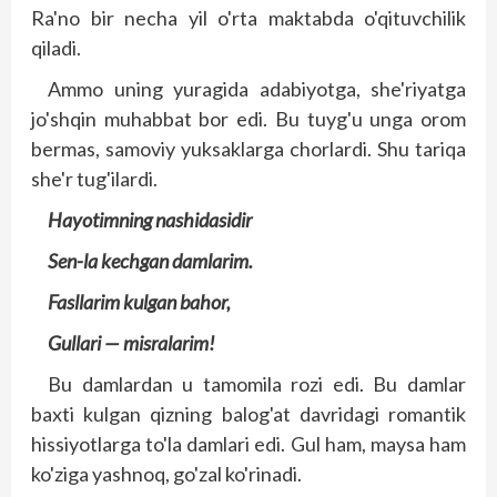
Ra'no bir necha yil o'rta maktabda o'qituvchilik
qiladi.
Ammo uning yuragida adabiyotga, she'riyatga
jo'shqin muhabbat bor edi. Bu tuyg'u unga orom
bermas, samoviy yuksaklarga chorlardi. Shu tariqa
she'r tug'ilardi.
Hayotimning nashidasidir
Sen-la kechgan damlarim.
Fasllarim kulgan bahor,
Gullari — misralarim!
Bu damlardan u tamomila rozi edi. Bu damlar
baxti kulgan qizning balog'at davridagi romantik
hissiyotlarga to'la damlari edi. Gul ham, maysa ham
ko'ziga yashnoq, go'zal ko'rinadi.