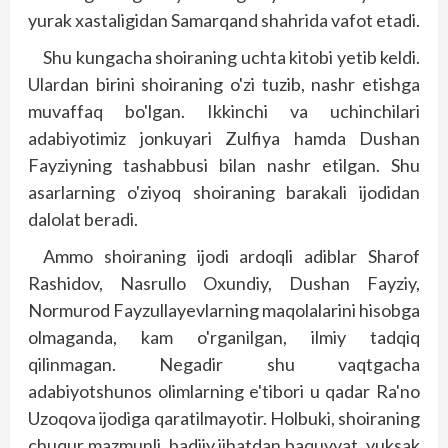
yurak xastaligidan Samarqand shahrida vafot etadi.
Shu kungacha shoiraning uchta kitobi yetib keldi.
Ulardan birini shoiraning o'zi tuzib, nashr etishga
muvaffaq bo'lgan. Ikkinchi va uchinchilari
adabiyotimiz jonkuyari Zulfiya hamda Dushan
Fayziyning tashabbusi bilan nashr etilgan. Shu
asarlarning o'ziyoq shoiraning barakali ijodidan
dalolat beradi.
Ammo shoiraning ijodi ardoqli adiblar Sharof
Rashidov, Nasrullo Oxundiy, Dushan Fayziy,
Normurod Fayzullayevlarning maqolalarini hisobga
olmaganda, kam o'rganilgan, ilmiy tadqiq
qilinmagan. Negadir shu vaqtgacha
adabiyotshunos olimlarning e'tibori u qadar Ra'no
Uzoqova ijodiga qaratilmayotir. Holbuki, shoiraning
chuqur mazmunli, badiiy jihatdan baquvvat, yuksak