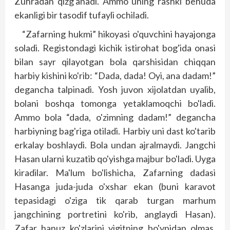
Zuhradan qizg'anadi. Ammo uning rashki behuda
ekanligi bir tasodif tufayli ochiladi.
“Zafarning hukmi” hikoyasi o'quvchini hayajonga
soladi. Registondagi kichik istirohat bog'ida onasi
bilan sayr qilayotgan bola qarshisidan chiqqan
harbiy kishini ko'rib: “Dada, dada! Oyi, ana dadam!”
degancha talpinadi. Yosh juvon xijolatdan uyalib,
bolani boshqa tomonga yetaklamoqchi bo'ladi.
Ammo bola “dada, o'zimning dadam!” degancha
harbiyning bag'riga otiladi. Harbiy uni dast ko'tarib
erkalay boshlaydi. Bola undan ajralmaydi. Jangchi
Hasan ularni kuzatib qo'yishga majbur bo'ladi. Uyga
kiradilar. Ma'lum bo'lishicha, Zafarning dadasi
Hasanga juda-juda o'xshar ekan (buni karavot
tepasidagi o'ziga tik qarab turgan marhum
jangchining portretini ko'rib, anglaydi Hasan).
Zafar hanuz ko'zlarini yigitning bo'ynidan olmas,