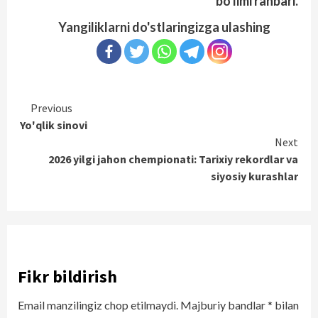
bo'limi rahbari.
Yangiliklarni do'stlaringizga ulashing
Continue
Previous
Yo'qlik sinovi
Reading
Next
2026 yilgi jahon chempionati: Tarixiy rekordlar va
siyosiy kurashlar
Fikr bildirish
Email manzilingiz chop etilmaydi.
Majburiy bandlar
*
bilan