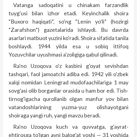
Vatanga sadoqatini u chinakam farzandlik
tuyg'usi bilan izhor etadi. Keyinchalik shoira
“Buxoro haqiqati”, so'ng “Lenin yo'li” (hozirgi
“Zarafshon”) gazetalarida ishlaydi. Bu davrda
asarlari matbuot yuzini ko'radi. Shoira sifatida tanila
boshlaydi. 1944 yilda esa u sobiq ittifoq
Yozuvchilar uyushmasi a'zoligiga qabul qilinadi.
Ra'no Uzoqova o'z kasbini g'oyat sevishdan
tashqari, faol jamoatchi adiba edi. 1942 yili o'zbek
xalqi nomidan Leningrad mudofaachilariga 1 may
sovg'asi olib borganlar orasida u ham bor edi. Tish-
tirnog'igacha qurollanib olgan manfur yov bilan
vatandoshlarining yuzma-yuz olishayotgani
shoiraga yangi ruh, yangi mavzu beradi.
Ra'no Uzoqova kuch va quvvatga, g'ayrat-
ehtirosga to'lgan ayni balog'at yoshi — 31 yoshida