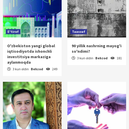
E'tirof
Taassuf
O'zbekiston yangi global
90 yillik nashrning mayog'i
iqtisodiyotda ishonchli
so'ndimi?
investitsiya markaziga
3 kun oldin
Behzod
181
aylanmoqda
3 kun oldin
Behzod
249