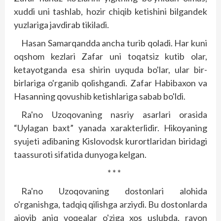
xuddi uni tashlab, hozir chiqib ketishini bilgandek
yuzlariga javdirab tikiladi.
Hasan Samarqandda ancha turib qoladi. Har kuni
oqshom kezlari Zafar uni toqatsiz kutib olar,
ketayotganda esa shirin uyquda bo'lar, ular bir-
birlariga o'rganib qolishgandi. Zafar Habibaxon va
Hasanning qovushib ketishlariga sabab bo'ldi.
Ra'no Uzoqovaning nasriy asarlari orasida
“Uylagan baxt” yanada xarakterlidir. Hikoyaning
syujeti adibaning Kislovodsk kurortlaridan biridagi
taassuroti sifatida dunyoga kelgan.
* * *
Ra'no Uzoqovaning dostonlari alohida
o'rganishga, tadqiq qilishga arziydi. Bu dostonlarda
ajoyib aniq voqealar o'ziga xos uslubda, ravon