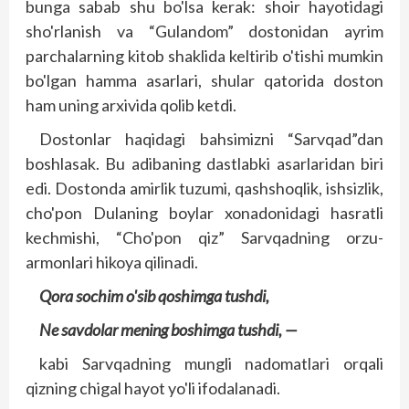
bunga sabab shu bo'lsa kerak: shoir hayotidagi
sho'rlanish va “Gulandom” dostonidan ayrim
parchalarning kitob shaklida keltirib o'tishi mumkin
bo'lgan hamma asarlari, shular qatorida doston
ham uning arxivida qolib ketdi.
Dostonlar haqidagi bahsimizni “Sarvqad”dan
boshlasak. Bu adibaning dastlabki asarlaridan biri
edi. Dostonda amirlik tuzumi, qashshoqlik, ishsizlik,
cho'pon Dulaning boylar xonadonidagi hasratli
kechmishi, “Cho'pon qiz” Sarvqadning orzu-
armonlari hikoya qilinadi.
Qora sochim o'sib qoshimga tushdi,
Ne savdolar mening boshimga tushdi, —
kabi Sarvqadning mungli nadomatlari orqali
qizning chigal hayot yo'li ifodalanadi.