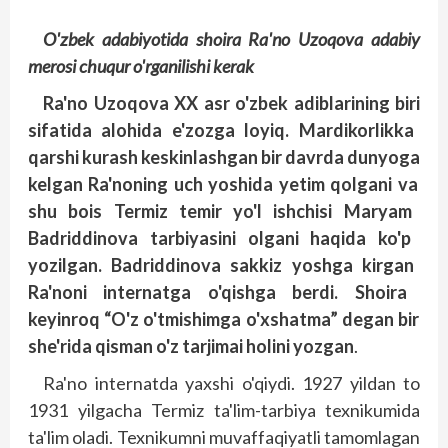
O'zbek adabiyotida shoira Ra'no Uzoqova adabiy
merosi chuqur o'rganilishi kerak
Ra'no
Uzoqova
XX asr
o'zbek
adiblarining
biri
sifatida
alohida
e'zozga
loyiq
. Mardikorlikka
qarshi
kurash
keskinlashgan
bir
davrda
dunyoga
kelgan
Ra'noning
uch
yoshida
yetim
qolgani
va
shu
bois
Termiz
temir
yo'l
ishchisi
Maryam
Badriddinova
tarbiyasini
olgani
haqida
ko'p
yozilgan
. Badriddinova
sakkiz
yoshga
kirgan
Ra'noni
internatga
o'qishga
berdi
. Shoira
keyinroq
“O'z
o'tmishimga
o'xshatma
” degan
bir
she'rida
qisman
o'z
tarjimai
holini
yozgan
.
Ra'no internatda yaxshi o'qiydi. 1927 yildan to
1931 yilgacha Termiz ta'lim-tarbiya texnikumida
ta'lim oladi. Texnikumni muvaffaqiyatli tamomlagan