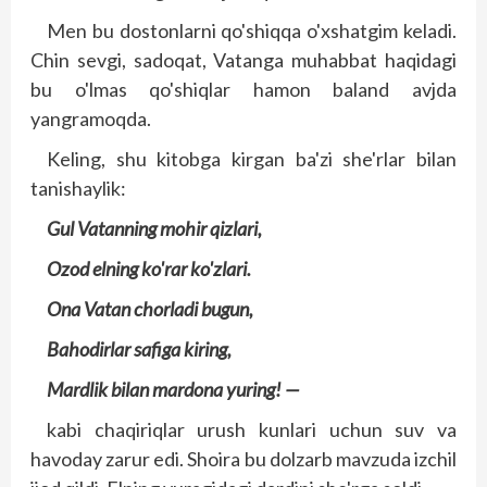
Men bu dostonlarni qo'shiqqa o'xshatgim keladi.
Chin sevgi, sadoqat, Vatanga muhabbat haqidagi
bu o'lmas qo'shiqlar hamon baland avjda
yangramoqda.
Keling, shu kitobga kirgan ba'zi she'rlar bilan
tanishaylik:
Gul Vatanning mohir qizlari,
Ozod elning ko'rar ko'zlari.
Ona Vatan chorladi bugun,
Bahodirlar safiga kiring,
Mardlik bilan mardona yuring! —
kabi chaqiriqlar urush kunlari uchun suv va
havoday zarur edi. Shoira bu dolzarb mavzuda izchil