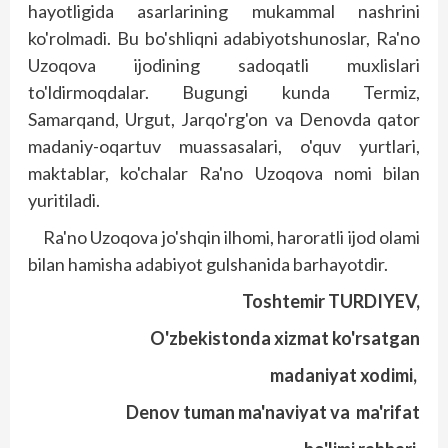
hayotligida asarlarining mukammal nashrini
ko'rolmadi. Bu bo'shliqni adabiyotshunoslar, Ra'no
Uzoqova ijodining sadoqatli muxlislari
to'ldirmoqdalar. Bugungi kunda Termiz,
Samarqand, Urgut, Jarqo'rg'on va Denovda qator
madaniy-oqartuv muassasalari, o'quv yurtlari,
maktablar, ko'chalar Ra'no Uzoqova nomi bilan
yuritiladi.
Ra'no Uzoqova jo'shqin ilhomi, haroratli ijod olami
bilan hamisha adabiyot gulshanida barhayotdir.
Toshtemir TURDIYEV,
O'zbekistonda xizmat ko'rsatgan
madaniyat xodimi,
Denov tuman ma'naviyat va ma'rifat