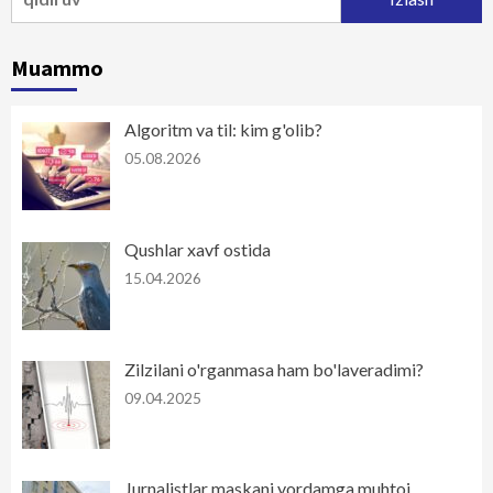
Muammo
Algoritm va til: kim g'olib?
05.08.2026
Qushlar xavf ostida
15.04.2026
Zilzilani o'rganmasa ham bo'laveradimi?
09.04.2025
Jurnalistlar maskani yordamga muhtoj