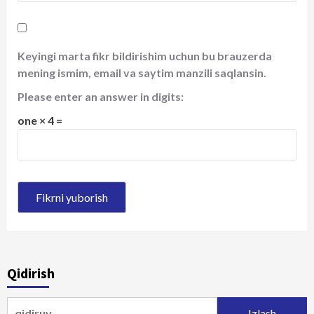
Keyingi marta fikr bildirishim uchun bu brauzerda
mening ismim, email va saytim manzili saqlansin.
Please enter an answer in digits:
one × 4 =
Qidirish
Qidirshish: