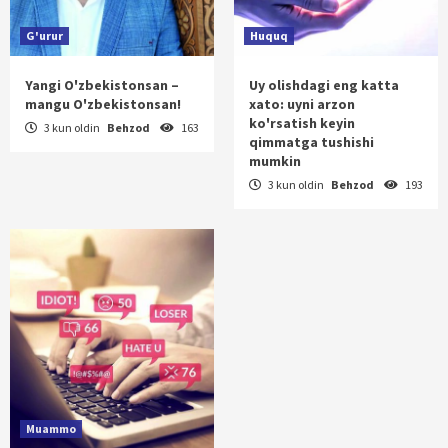
G'urur
Huquq
Yangi O'zbekistonsan –
Uy olishdagi eng katta
mangu O'zbekistonsan!
xato: uyni arzon
ko'rsatish keyin
3 kun oldin
Behzod
163
qimmatga tushishi
mumkin
3 kun oldin
Behzod
193
Muammo