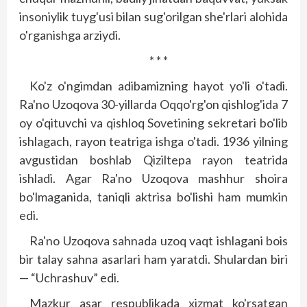
insoniylik tuyg'usi bilan sug'orilgan she'rlari alohida
o'rganishga arziydi.
* * *
Ko'z o'ngimdan adibamizning hayot yo'li o'tadi.
Ra'no Uzoqova 30-yillarda Oqqo'rg'on qishlog'ida 7
oy o'qituvchi va qishloq Sovetining sekretari bo'lib
ishlagach, rayon teatriga ishga o'tadi. 1936 yilning
avgustidan boshlab Qiziltepa rayon teatrida
ishladi. Agar Ra'no Uzoqova mashhur shoira
bo'lmaganida, taniqli aktrisa bo'lishi ham mumkin
edi.
Ra'no Uzoqova sahnada uzoq vaqt ishlagani bois
bir talay sahna asarlari ham yaratdi. Shulardan biri
— “Uchrashuv” edi.
Mazkur asar respublikada xizmat ko'rsatgan