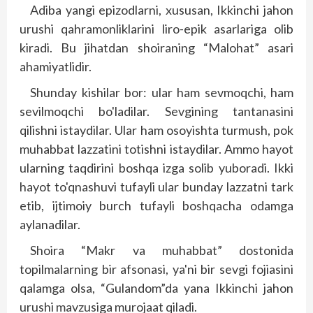
Adiba yangi epizodlarni, xususan, Ikkinchi jahon
urushi qahramonliklarini liro-epik asarlariga olib
kiradi. Bu jihatdan shoiraning “Malohat” asari
ahamiyatlidir.
Shunday kishilar bor: ular ham sevmoqchi, ham
sevilmoqchi bo'ladilar. Sevgining tantanasini
qilishni istaydilar. Ular ham osoyishta turmush, pok
muhabbat lazzatini totishni istaydilar. Ammo hayot
ularning taqdirini boshqa izga solib yuboradi. Ikki
hayot to'qnashuvi tufayli ular bunday lazzatni tark
etib, ijtimoiy burch tufayli boshqacha odamga
aylanadilar.
Shoira “Makr va muhabbat” dostonida
topilmalarning bir afsonasi, ya'ni bir sevgi fojiasini
qalamga olsa, “Gulandom”da yana Ikkinchi jahon
urushi mavzusiga murojaat qiladi.