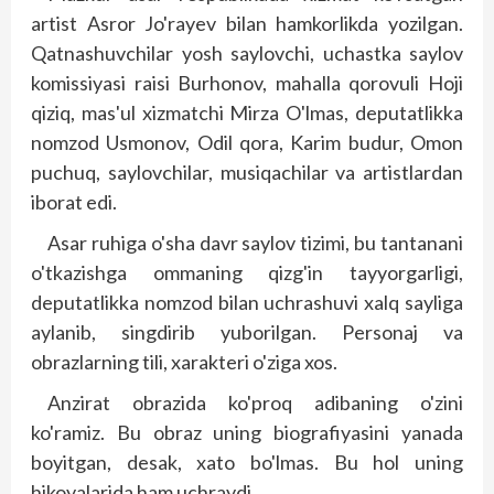
artist Asror Jo'rayev bilan hamkorlikda yozilgan.
Qatnashuvchilar yosh saylovchi, uchastka saylov
komissiyasi raisi Burhonov, mahalla qorovuli Hoji
qiziq, mas'ul xizmatchi Mirza O'lmas, deputatlikka
nomzod Usmonov, Odil qora, Karim budur, Omon
puchuq, saylovchilar, musiqachilar va artistlardan
iborat edi.
Asar ruhiga o'sha davr saylov tizimi, bu tantanani
o'tkazishga ommaning qizg'in tayyorgarligi,
deputatlikka nomzod bilan uchrashuvi xalq sayliga
aylanib, singdirib yuborilgan. Personaj va
obrazlarning tili, xarakteri o'ziga xos.
Anzirat obrazida ko'proq adibaning o'zini
ko'ramiz. Bu obraz uning biografiyasini yanada
boyitgan, desak, xato bo'lmas. Bu hol uning
hikoyalarida ham uchraydi.