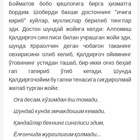
Бойматов бобо қишлоғига бирга ҳизматга
бордим. Шоберди бахши достоннинг “ичига
кириб” куйлар, мухлислар берилиб тинглар
эди. Достон шундай жойига келди: Алпомиш
Қалдирғоч синглиси билан учрашган жойи эди,
шунда Қораолчин деган чобағон таканинг
овхирисини олиб келиб, Қалдирғоч ойимнинг
ўтовининг устидан ташаб, бир-икки оғиз беҳаё
гап гапириб ўтиб кетади. Шунда
Қалдирғочойим бу гапни тенасига сиғдиролмай
жилаб турган жойи:
Оға десам, кўзимдан ёш томади,
Шундай кунда эмчакдошим кемади.
Қандайлар
бекнинг синглиси эдим,
Ёлғончида жургилигим
қолмади
…