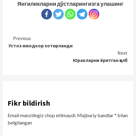
Янгиликларни дўстларингизга улашинг
Continue
Previous
Устоз ижодкор хотирланди
Reading
Next
Юракларни ёритган қалб
Fikr bildirish
Email manzilingiz chop etilmaydi.
Majburiy bandlar
*
bilan
belgilangan