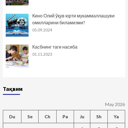
Кино Олий ўқув юрти мукаммаллашуви
омилларини биламизми?
05.09.2024
Касбнинг таги насиба
01.11.2023
Тақвим
May 2026
Du
Se
Ch
Pa
Ju
Sh
Ya