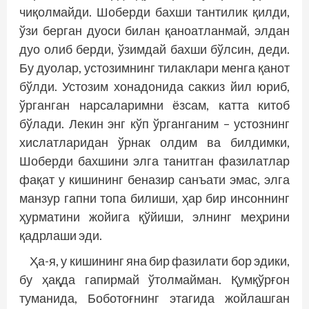
чиқолмайди. Шоберди бахши тантилик қилди,
ўзи берган дуоси билан қаноатланмай, элдан
дуо олиб берди, ўзимдай бахши бўлсин, деди.
Бу дуолар, устозимнинг тилаклари менга қанот
бўлди. Устозим хонадонида саккиз йил юриб,
ўрганган нарсаларимни ёзсам, катта китоб
бўлади. Лекин энг кўп ўрганганим – устознинг
хислатларидан ўрнак олдим ва билдимки,
Шоберди бахшини элга танитган фазилатлар
фақат у кишининг беназир санъати эмас, элга
манзур гапни топа билиши, ҳар бир инсоннинг
ҳурматини жойига қўйиши, элнинг меҳрини
қадрлаши эди.
Ҳа-я, у кишининг яна бир фазилати бор эдики,
бу ҳақда гапирмай ўтолмайман. Қумқўрғон
туманида, Боботоғнинг этагида жойлашган