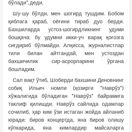
бўлади”, деди.
Шу-шу бўлди, мен шогирд тушдим. Бобом
қиблага қараб, оёғини тираб дуо берди.
Бахшиларда устоз-шогирдликнинг удуми
бошқача: бу удумни икки-уч варақ қоғозга
сиғдириб бўлмайди. Алқисса, журналистлар
тили билан ­айтгандай, мен устоздан
бахшичилик сир-­асрорларини ўргана
бошладим.
Сал вақт ўтиб, Шоберди бахшини Деновнинг
собиқ Ильич номли (ҳозирги “Наврўз”)
хўжалигида бўладиган “Наврўз” байрамига
таклиф қилишди. Наврўз сайлида одамлар
сочилиб, ҳар ким ўзи истаган жойда айланиб
юради: биров концертда, яна биров олишу
кўпкарида, яна кимлардир майсаларга