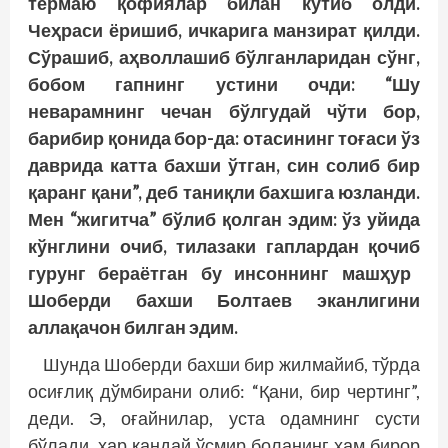
термаю
қофиялар
билан кутиб олди.
Чеҳраси ёришиб, ичкарига манзират
қилди
.
Сўрашиб, аҳволлашиб бўлганларидан сўнг,
бобом гапнинг устини очди: “Шу
неварамнинг чечан бўлгудай чўти бор,
барибир
қонида
бор-да: отасининг тоғаси ўз
даврида катта бахши ўтган, син солиб бир
қаранг
қани
”, деб таниқли бахшига юзланди.
Мен “жигитча” бўлиб
қолган
эдим: ўз уйида
кўнглини очиб, тилазаки гаплардан
қочиб
гурунг бераётган бу инсоннинг машҳур
Шоберди бахши Болтаев эканлигини
аллақачон билган эдим.
Шунда Шоберди бахши бир жилмайиб, тўрда
осиғлиқ дўмбирани олиб: “Қани, бир чертинг”,
деди. Э, оғайнилар, уста одамнинг сусти
бўлади, ҳар қандай ўсмир боланинг ҳам бирор