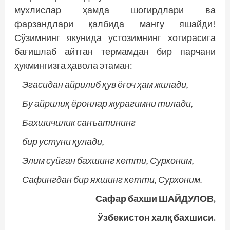
мухлислар ҳамда шогирдлари ва
фарзандлари қалбида мангу яшайди!
Сўзимнинг якунида устозимнинг хотирасига
бағишлаб айтган термамдан бир парчани
ҳукмингизга ҳавола этаман:
Эгасидан айрилиб
қув
ёғоч
ҳам
жилади,
Бу айрилиқ ёронлар журагимни тилади,
Бахшичилик санъатининг
бир устуни
қулади
,
Элим суйган бахшинг кетти, Сурхоним,
Сафингдан бир яхшинг кетти, Сурхоним.
Сафар бахши ШАЙДУЛОВ,
Ўзбекистон халқ бахшиси.