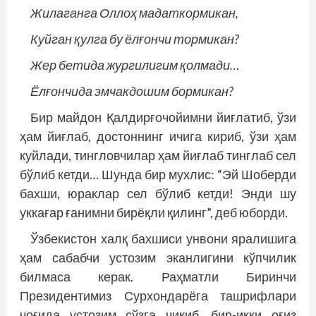
Жилаганга Оллоҳ мадаткормикан,
Куйган
қулга
бу ёлғончи тормикан?
Жер бетида жургилигим
қолмади
…
Ёлғончида эмчакдошим бормикан?
Бир майдон Қалдирғочойимни йиғлатиб, ўзи
ҳам йиғлаб, достоннинг ичига кириб, ўзи ҳам
куйлади, тингловчилар ҳам йиғлаб тинглаб сел
бўлиб кетди… Шунда бир мухлис: “Эй Шоберди
бахши, юраклар сел бўлиб кетди! Энди шу
уккағар ғанимни бирёқли қилинг”, деб юборди.
Ўзбекистон халқ бахшиси унвони яралишига
ҳам сабабчи устозим эканлигини кўпчилик
билмаса керак. Раҳматли Биринчи
Президентимиз Сурхондарёга ташрифлари
чоғида устозим сўзга чиқиб, бир-икки оғиз