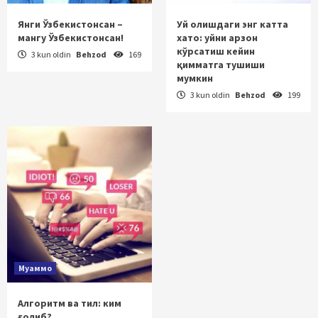
Янги Ўзбекистонсан –
Уй олишдаги энг катта
мангу Ўзбекистонсан!
хато: уйни арзон
кўрсатиш кейин
3 kun oldin
Behzod
169
қимматга тушиши
мумкин
3 kun oldin
Behzod
199
Муаммо
Алгоритм ва тил: ким
ғолиб?