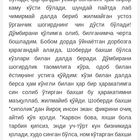
каму кўсти бўлади, шундай пайтда лаб
чимирмай далда бериб жилмайган устоз
ўрганчик шогирднинг чин дўсти бўлади!
Дўмбирани қўлимга олиб, билганимча черта
бошладим. Бобом дорда ўйнаётган дорбозга
қарагандай алағда, Шоберди бахши бўлса
кўзлари билан далда беради. Дўмбирани
шогирдлик таомилига кўра, одоб билан
ёстиқнинг устига қўйдим: кўзи билан далда
берса ҳам кўнгли билан ҳар бир ҳаракатимга
син солиб ўтирган бахши бу ҳаракатимни
маъқуллаб, жилмайиб қўйди. Шоберди бахши
“сиполик”дан йироқ инсон экан: фикрини очиқ
айтиб қўя қолди. “Карвон бова, яхши бола
тарбия қипсиз, энди уч-тўрт кун бизникида
қолади, худо синган бўлса, ном кўтарган бахши