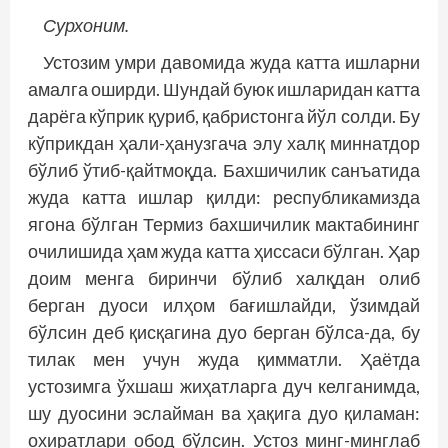
Сурхоним.
Устозим умри давомида жуда катта ишларни
амалга оширди. Шундай буюк ишларидан катта
дарёга кўприк қуриб, қабристонга йўл солди. Бу
кўприкдан ҳали-ҳанузгача элу халқ миннатдор
бўлиб ўтиб-қайтмоқда. Бахшичилик санъатида
жуда катта ишлар қилди: республикамизда
ягона бўлган Термиз бахшичилик мактабининг
очилишида ҳам жуда катта ҳиссаси бўлган. Ҳар
доим менга биринчи бўлиб халқдан олиб
берган дуоси илҳом бағишлайди, ўзимдай
бўлсин деб қисқагина дуо берган бўлса-да, бу
тилак мен учун жуда қимматли. Ҳаётда
устозимга ўхшаш жиҳатларга дуч келганимда,
шу дуосини эслайман ва ҳақига дуо қиламан:
охиратлари обод бўлсин. Устоз минг-минглаб