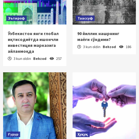
Эътироф
Таассуф
Ўзбекистон янги глобал
90 йиллик нашрнинг
иқтисодиётда ишончли
маёғи сўндими?
инвестиция марказига
3 kun oldin
Behzod
186
айланмоқда
3 kun oldin
Behzod
257
Ғурур
Ҳуқуқ