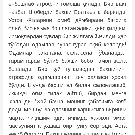
ёнбошлаб атрофни томоша қилади. Бир вақт
навбат Шоберди бахши Болтаевга берилди.
Устоз кўзларини юмиб, дўмбирани бағрига
олиб, бир наъма бошлаган эдики, қиёс қилдим,
ирмоқлардан сувлар бир жилғага йиғилди: ҳар
тўбадан одамлар гурас-гурас оқиб келарди!
Одамлар гала-гала, села-села тўбалардан
тарам-тарам бўлиб бахши бобо томон жела
бошлади. Бир куй тугамасдан бахшининг
атрофида одамларнинг зич ҳалқаси ҳосил
бўлди. Шунда бахши эл билан саломлашиб,
икки-уч оғиз тилак айтиб, бирдан менга
юзланди: “Ҳей бачча, менинг қабатимга кел”,
деди. Мен бунча одамнинг қаршисига биринчи
марта чиқишим эди, ичимда ҳаяжон эмас,
масъулиятга ўхшаш бир туйғу бор эди. Аста
чиқиб бордим. Бахши менинг елкамга кафтини