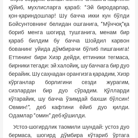
қўйиб, мухлисларга қараб: “Эй биродарлар,
қон-қариндошлар! Шу бачча икки кун бўлди
Бойсунтовнинг белидан ошганига, “Мўнчоқ”қа
бориб менга шогирд тушганига, менам бир
қараб билдим бу бачча Шойдил карвон
бованинг уйида дўмбирачи бўлиб пишганига!
Еттининг бири Хизр дейди, еттиники тегмаса,
бирники тегади: эй халойиқ, шу баччага бир дуо
берайик. Шу саҳнадан орангизга қарадим, Хизр
кўрганлар борлигини сезди журагим,
сизлардан бир дуо сўрадим. Қўлларди
кўтарайик, шу бачча ўзимдай бахши бўлсин!
Овмин!”, деб кафтини ёйиб дуо қилди.
Одамлар “омин” деб қўшилди.
Устоз-шогирдлик таомили шундай: устоз дуо
бермаса, шогирд дўмбира кўтариб ўртага