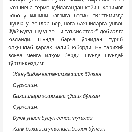
бахшиёна терма куйлагандан кейин, Каримов
бобо у кишини бағрига босиб: “Юртимизда
шунча унвонлар бор, нега бахшиларга унвон
йўқ? Бугун шу унвонни таъсис этсак”, деб залга
юзланди. Шунда барча ўрнидан туриб,
олқишлаб қарсак чалиб юборди. Бу тарихий
воқеа менга илҳом берди, шунда шундай
тўртлик ёздим:
Жанубидан ватанимга эшик бўлган
Сурхоним,
Бахшилари
ҳофизига
қўшиқ
бўлган
Сурхоним.
Буюк унвон бугун сенда туғилди,
Халқ бахшиси унвонига бешик бўлган