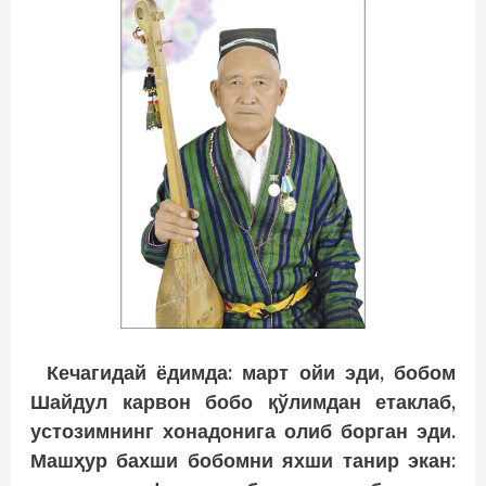
Кечагидай ёдимда: март ойи эди, бобом
Шайдул карвон бобо
қўлимдан
етаклаб,
устозимнинг хонадонига олиб борган эди.
Машҳур бахши бобомни яхши танир экан: