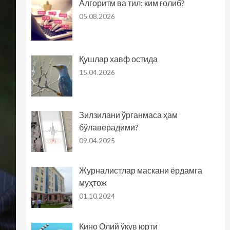
Алгоритм ва тил: ким ғолиб?
05.08.2026
Қушлар хавф остида
15.04.2026
Зилзилани ўрганмаса ҳам
бўлаверадими?
09.04.2025
Журналистлар маскани ёрдамга
муҳтож
01.10.2024
Кино Олий ўқув юрти