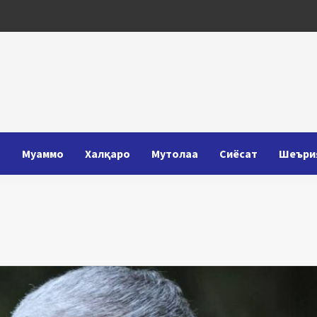
Т
Муаммо
Халқаро
Мутолаа
Сиёсат
Шеъри