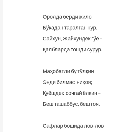
Оролда берди жило
Бўкадан таралган нур.
Сайхун, Жайҳундек гўё –
Қалбларда тошди сурур.
Маҳобатли бу тўлқин
Энди билмас ниҳоя;
Қуёшдек сочгай ёлқин –
Беш ташаббус, беш ғоя.
Сафлар бошида лов-лов