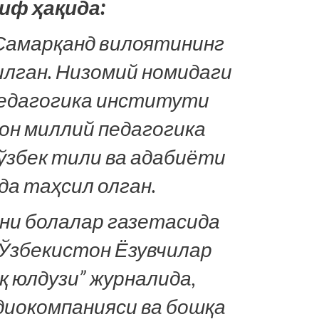
иф ҳақида:
Самарқанд вилоятининг
лган. Низомий номидаги
едагогика институти
он миллий педагогика
ўзбек тили ва адабиёти
а таҳсил олган.
и болалар газетасида
Ўзбекистон Ёзувчилар
 юлдузи” журналида,
иокомпанияси ва бошқа