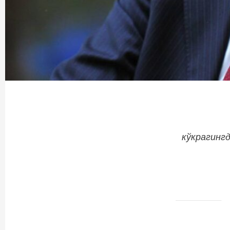
кўкрагингд