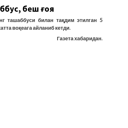
ббус, беш
ғоя
нг
ташаббуси
билан
тақдим
этилган
5
катта
воқеага
айланиб
кетди
.
Газета хабаридан.