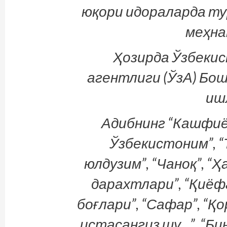
юқори идораларда ту
меҳна
Ҳозирда Ўзбеки
агентлиги (ЎзА) Бо
иш
Адибнинг “Кашфиё
Ўзбекистоним”, “
юлдузим”, “Чаноқ”, “Ҳ
дарахтлари”, “Қиёфа
боғлари”, “Сафар”, “Қо
истасангиз шу…”, “Би