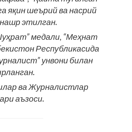
а яқин шеърий ва насрий
нашр этилган.
Шуҳрат” медали, “Меҳнат
бекистон Республикасида
урналист” унвони билан
рланган.
илар ва Журналистлар
ри аъзоси.