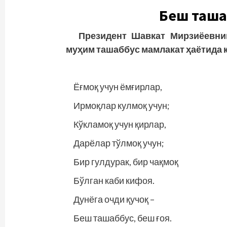
Беш
таша
Президент
Шавкат
Мирзиёевни
муҳим
ташаббус
мамлакат
ҳаётида
Ёғмоқ учун ёмғирлар,
Ирмоқлар кулмоқ учун;
Кўкламоқ учун қирлар,
Дарёлар тўлмоқ учун;
Бир гулдурак, бир чақмоқ
Бўлган каби кифоя.
Дунёга очди қучоқ –
Беш ташаббус, беш ғоя.