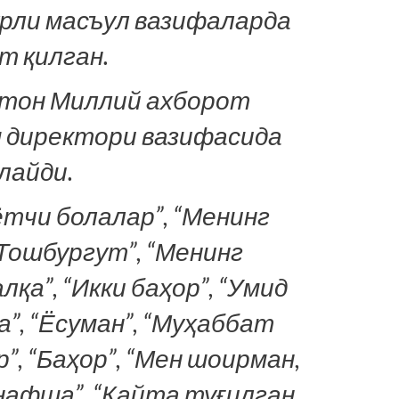
рли масъул вазифаларда
т қилган.
стон Миллий ахборот
ш директори вазифасида
лайди.
тчи болалар”, “Менинг
Тошбургут”, “Менинг
алқа”, “Икки баҳор”, “Умид
”, “Ёсуман”, “Муҳаббат
р”, “Баҳор”, “Мен шоирман,
нафша”, “Қайта туғилган