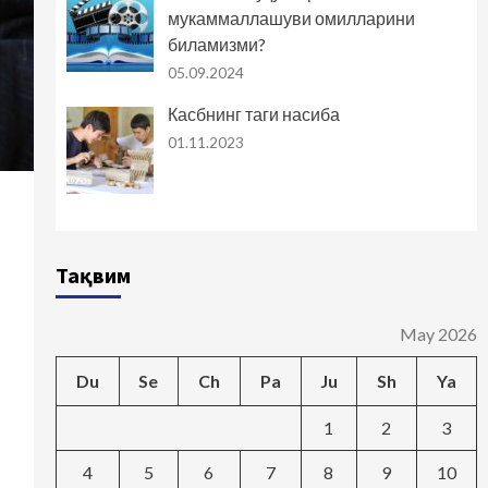
мукаммаллашуви омилларини
биламизми?
05.09.2024
Касбнинг таги насиба
01.11.2023
Тақвим
May 2026
Du
Se
Ch
Pa
Ju
Sh
Ya
1
2
3
4
5
6
7
8
9
10