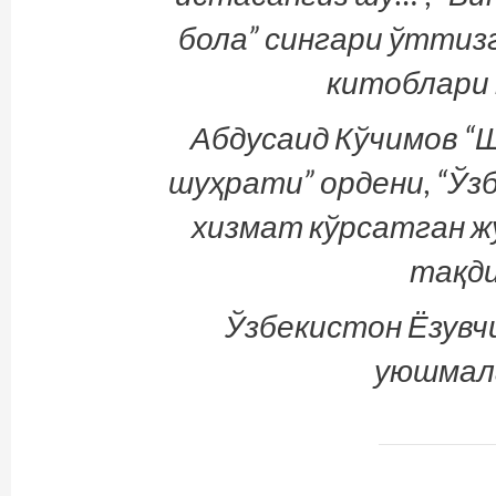
бола” сингари ўттизг
китоблари 
Абдусаид Кўчимов “
шуҳрати” ордени, “Ўз
хизмат кўрсатган ж
тақди
Ўзбекистон Ёзувч
уюшмала