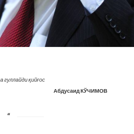
а гуллайди қийғос
Абдусаид КЎЧИМОВ