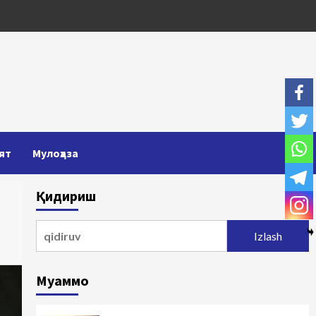
ят
Мулоҳаза
Қидириш
Qidirshish:
Муаммо