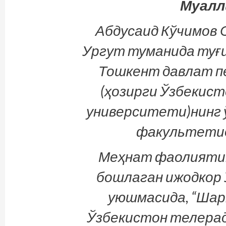
Муалл
Абдусаид Кўчимов 
Ургут туманида туғи
Тошкент давлат п
(ҳозирги Ўзбекист
университети)нинг 
факультетид
Меҳнат фаолиятин
бошлаган ижодкор 
уюшмасида, “Шарқ
Ўзбекистон телерад