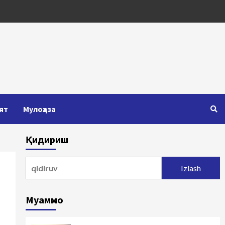
ят
Мулоҳаза
Қидириш
Qidirshish:
Муаммо