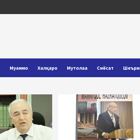
Т
Муаммо
Халқаро
Мутолаа
Сиёсат
Шеъри