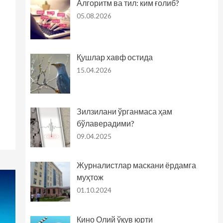
Алгоритм ва тил: ким ғолиб?
05.08.2026
Қушлар хавф остида
15.04.2026
Зилзилани ўрганмаса ҳам
бўлаверадими?
09.04.2025
Журналистлар маскани ёрдамга
муҳтож
01.10.2024
Кино Олий ўқув юрти