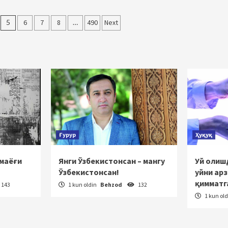
5
6
7
8
…
490
Next
Ғурур
Ҳуқуқ
 маёғи
Янги Ўзбекистонсан – мангу
Уй олишд
Ўзбекистонсан!
уйни ар
қимматг
143
1 kun oldin
Behzod
132
1 kun ol