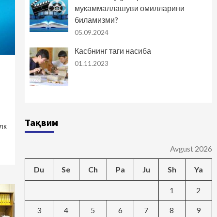
мукаммаллашуви омилларини
биламизми?
05.09.2024
Касбнинг таги насиба
01.11.2023
Тақвим
лк
Avgust 2026
Du
Se
Ch
Pa
Ju
Sh
Ya
1
2
3
4
5
6
7
8
9