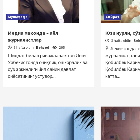
Мушоҳада
Сийрат
Медиа маконда – аёл
Юзи нурли, сўз
журналистлар
3 hafta oldin
Be
3 hafta oldin
Behzod
295
Ўзбекистонда х
Шиддат билан ривожланаётган Янги
журналист, тан
Ўзбекистонда очиқлик, ошкоралик ва
Қобилбек Карим
сўз эркинлиги йил сайин давлат
Қобилбек Кари
сиёсатининг устувор…
катта…