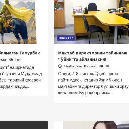
Очиқ гап
 билмаган Темурбек
Мактаб директорини тайинлаш
“ўйин”га айланмасин!
hzod
605
4 hafta oldin
Behzod
383
ият” нашриётида
қ ёзувчиси Муҳаммад
Очиғи, 7-8-синфда ўқиб юрган
бек” тарихий қиссаси
пайтимдаёқ негадир ўзим ўқиган
ашрдан чиқди….
мактабимга директор бўлишни орзу
қилардим. Бу раҳбарликка…