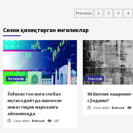
Maqolalar
Previous
1
2
3
4
bo‘yicha
Сизни қизиқтирган янгиликлар
harakatlanish
Эътироф
Таассуф
Ўзбекистон янги глобал
90 йиллик нашрнинг
иқтисодиётда ишончли
сўндими?
инвестиция марказига
1 kun oldin
Behzod
айланмоқда
1 kun oldin
Behzod
187