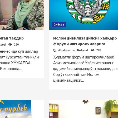
Сиёсат
нган тақдир
Ислом цивилизацияси I халқаро
форуми иштирокчиларига
hzod
260
4 hafta oldin
Behzod
788
ениесида кўп йиллар
ят кўрсатган таниқли
Ҳурматли форум иштирокчилари!
кпошша ХЎЖАЕВА
Азиз меҳмонлар! Ўзбекистоннинг
— Бекпошша…
қадимий ва меҳмондўст заминида и
бор ўтказилаётган Ислом
цивилизацияси…