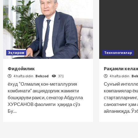
Эҳтиром
Технологиялар
Фидойилик
Рақамли кела
4 hafta oldin
Behzod
371
4 hafta oldin
Be
ёхуд “Олмалиқ кон-металлургия
Сунъий интелле
комбинати” акциядорлик жамияти
компаниялар ёк
бошқаруви раиси, сенатор Абдулла
стартапларнинг,
ХУРСАНОВ фаолияти ҳақида сўз
саноатнинг ҳам
Бу…
айланмоқда. Ўз