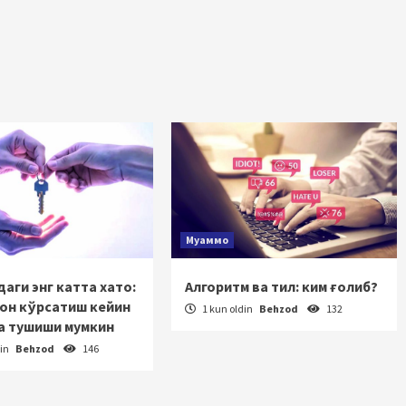
Муаммо
аги энг катта хато:
Алгоритм ва тил: ким ғолиб?
зон кўрсатиш кейин
1 kun oldin
Behzod
132
а тушиши мумкин
din
Behzod
146