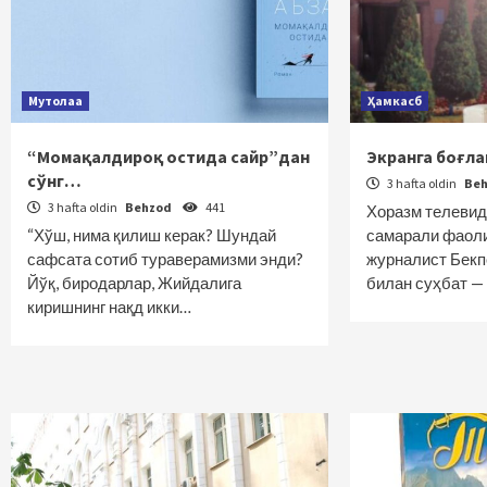
Мутолаа
Ҳамкасб
“Момақалдироқ остида сайр”дан
Экранга боғла
сўнг…
3 hafta oldin
Be
3 hafta oldin
Behzod
441
Хоразм телевид
“Хўш, нима қилиш керак? Шундай
самарали фаоли
сафсата сотиб тураверамизми энди?
журналист Бе
Йўқ, биродарлар, Жийдалига
билан суҳбат 
киришнинг нақд икки…