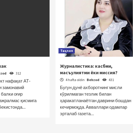
Таҳлил
жак
Журналистика: касбми,
масъулиятми ёки миссия?
hzod
312
4 hafta oldin
Behzod
431
кт нафақат АТ-
и замонавий
Бугун дунё ахборотнинг мисли
 балки оғир
кўрилмаган тезлик билан
 ажралмас қисмига
ҳаракатланаётган даврини бошдан
бекистонда…
кечирмоқда. Авваллари одамлар
эрталаб газета…