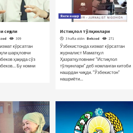
Янги нашр
и сеҳрли
Истиқлол тўлқинлари
hzod
309
3 hafta oldin
Behzod
271
измат кўрсатган
Ўзбекистонда хизмат кўрсатган
иқли шарҳловчи
журналист Маматқул
беков ҳақида сўз
Ҳазратқуловнинг “Истиқлол
мбеков… Бу номни
тўлқинлари” деб номланган китоби
нашрдан чиқди. “Ўзбекистон”
нашриёти…