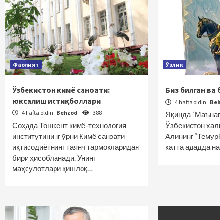
Фаолият
Ўзлик
Ўзбекистон кимё саноати:
Биз билган ва
юксалиш истиқболлари
4 hafta oldin
Be
4 hafta oldin
Behzod
388
Яқинда “Маънав
Соҳада Тошкент кимё-технология
Ўзбекистон хал
институтининг ўрни Кимё саноати
Алининг “Темур
иқтисодиётнинг таянч тармоқларидан
катта ададда н
бири ҳисобланади. Унинг
маҳсулотлари қишлоқ…