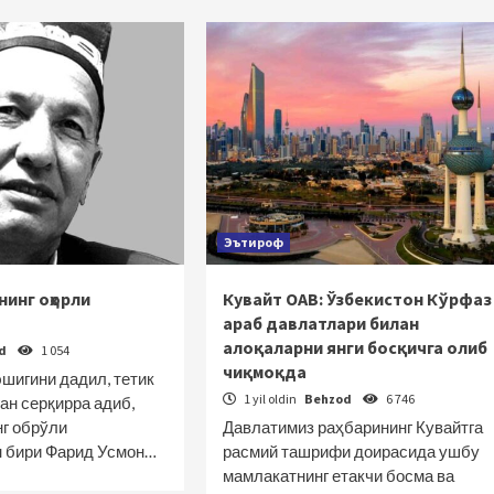
Эътироф
инг оҳорли
Кувайт ОАВ: Ўзбекистон Кўрфаз
араб давлатлари билан
алоқаларни янги босқичга олиб
od
1 054
чиқмоқда
шигини дадил, тетик
1 yil oldin
Behzod
6 746
ан серқирра адиб,
г обрўли
Давлатимиз раҳбарининг Кувайтга
 бири Фарид Усмон…
расмий ташрифи доирасида ушбу
мамлакатнинг етакчи босма ва