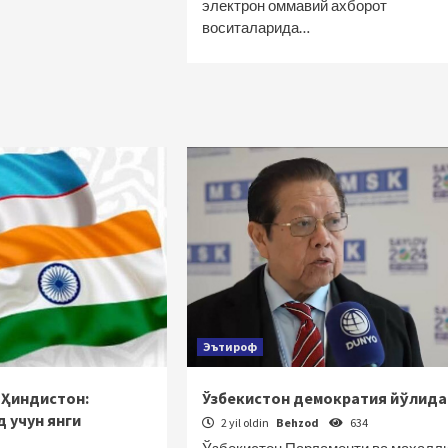
электрон оммавий ахборот
воситаларида…
Эътироф
 Ҳиндистон:
Ўзбекистон демократия йўлида
 учун янги
2 yil oldin
Behzod
634