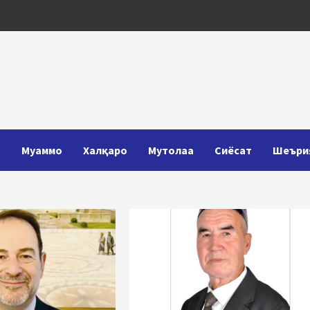
Т
Муаммо
Халқаро
Мутолаа
Сиёсат
Шеъри