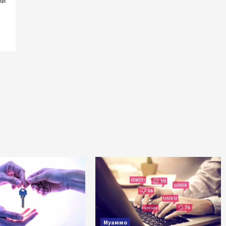
ий
Муаммо