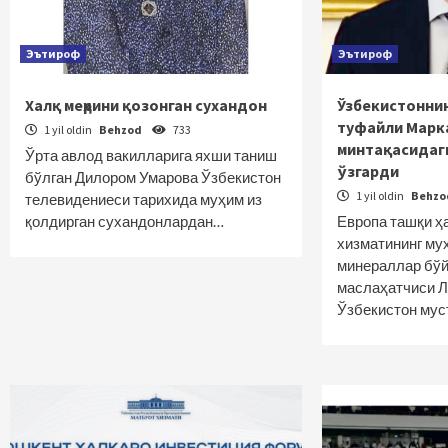
Эътироф
Эътироф
Халқ меҳрини қозонган сухандон
Ўзбекистоннин
туфайли Марк
1 yil oldin
Behzod
733
минтақасидаг
Ўрта авлод вакилларига яхши таниш
ўзгарди
бўлган Дилором Умарова Ўзбекистон
1 yil oldin
Behz
телевидениеси тарихида муҳим из
қолдирган сухандонлардан…
Европа ташқи ҳ
хизматининг му
минераллар бўй
маслаҳатчиси 
Ўзбекистон мус