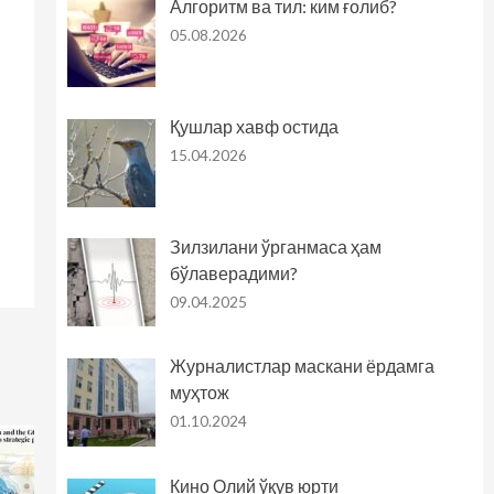
Алгоритм ва тил: ким ғолиб?
05.08.2026
Қушлар хавф остида
15.04.2026
Зилзилани ўрганмаса ҳам
бўлаверадими?
09.04.2025
Журналистлар маскани ёрдамга
муҳтож
01.10.2024
Кино Олий ўқув юрти