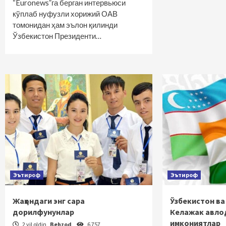
“Euronews”га берган интервьюси
кўплаб нуфузли хорижий ОАВ
томонидан ҳам эълон қилинди
Ўзбекистон Президенти…
Эътироф
Эътироф
Жаҳондаги энг сара
Ўзбекистон ва
дорилфунунлар
Келажак авлод
имкониятлар
2 yil oldin
Behzod
6 757