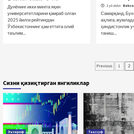
2 yil oldin
Behz
Дунёнинг икки мингга яқин
университетларини қамраб олган
Самарқанд, Бух
2025 йилги рейтингдан
аҳлига, жумлада
Ўзбекистоннинг ҳам еттита олий
ҳиндистонлик у
таълим…
таниш…
Maqolala
Previous
1
2
bo‘yicha
Сизни қизиқтирган янгиликлар
harakatla
Эътироф
Таассуф