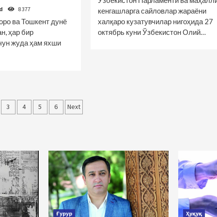
Ўзбекистон Парламенти ва маҳалл
od
8 377
кенгашларга сайловлар жараёни
оро ва Тошкент дунё
халқаро кузатувчилар нигоҳида 27
н, ҳар бир
октябрь куни Ўзбекистон Олий…
чун жуда ҳам яхши
r
3
4
5
6
Next
nish
Ғурур
Ҳуқуқ