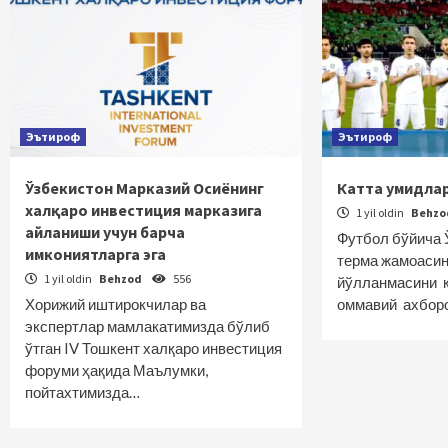
Эътироф
Эътироф
Ўзбекистон Марказий Осиёнинг
Катта умидла
халқаро инвестиция марказига
1 yil oldin
Behz
айланиши учун барча
Футбол бўйича 
имкониятларга эга
терма жамоасин
1 yil oldin
Behzod
556
йўлланмасини қ
Хорижий иштирокчилар ва
оммавий ахбор
экспертлар мамлакатимизда бўлиб
ўтган IV Тошкент халқаро инвестиция
форуми ҳақида Маълумки,
пойтахтимизда…