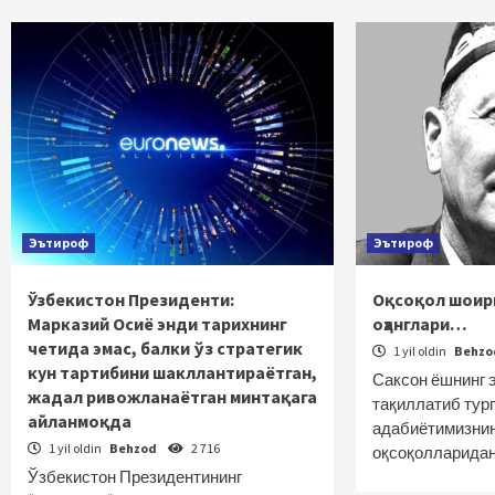
Эътироф
Эътироф
Ўзбекистон Президенти:
Оқсоқол шоирн
Марказий Осиё энди тарихнинг
оҳанглари…
четида эмас, балки ўз стратегик
1 yil oldin
Behz
кун тартибини шакллантираётган,
Саксон ёшнинг э
жадал ривожланаётган минтақага
тақиллатиб тург
айланмоқда
адабиётимизнин
1 yil oldin
Behzod
2 716
оқсоқолларидан
Ўзбекистон Президентининг