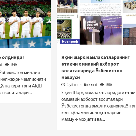
Эътироф
р олдинда!
Яқин шарқ мамлакатларининг
етакчи оммавий ахборот
od
549
воситаларида Ўзбекистон
Ўзбекистон миллий
мавзуси
инг жаҳон чемпионати
1 yil oldin
Behzod
550
ўлга киритгани АҚШ
от воситалари…
Яқин Шарқ мамлакатларидаги етак
оммавий ахборот воситалари
Ўзбекистонда амалга оширилаётга
кенг кўламли ислоҳотларнинг
мазмун-моҳияти ва…