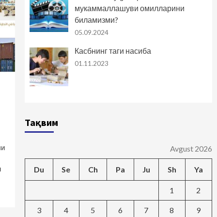
мукаммаллашуви омилларини
биламизми?
05.09.2024
Касбнинг таги насиба
01.11.2023
Тақвим
чи
Avgust 2026
н
Du
Se
Ch
Pa
Ju
Sh
Ya
1
2
3
4
5
6
7
8
9