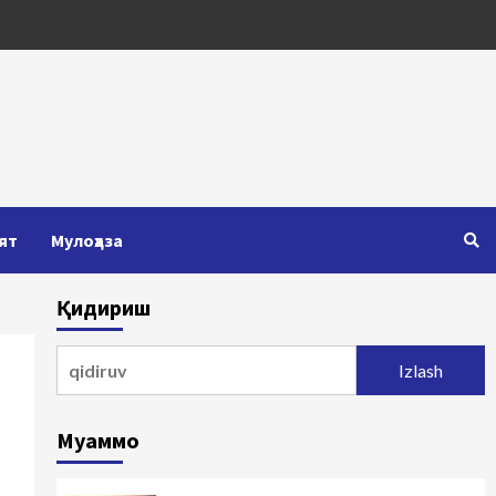
ят
Мулоҳаза
Қидириш
Qidirshish:
Муаммо