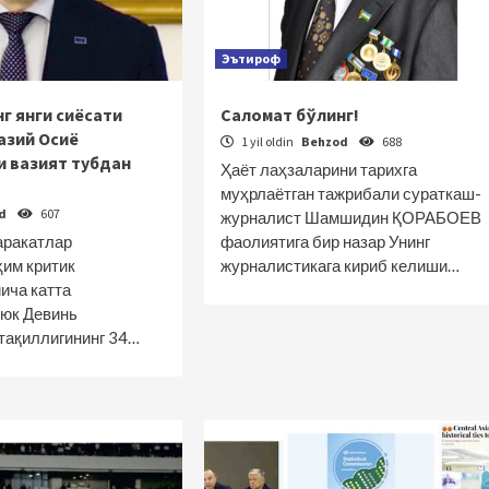
Эътироф
г янги сиёсати
Саломат бўлинг!
азий Осиё
1 yil oldin
Behzod
688
и вазият тубдан
Ҳаёт лаҳзаларини тарихга
муҳрлаётган тажрибали сураткаш-
od
607
журналист Шамшидин ҚОРАБОЕВ
аракатлар
фаолиятига бир назар Унинг
ҳим критик
журналистикага кириб келиши…
ича катта
Люк Девинь
тақиллигининг 34…