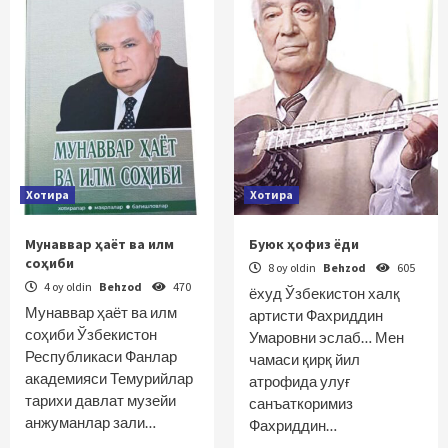
Хотира
Хотира
Мунаввар ҳаёт ва илм
Буюк ҳофиз ёди
соҳиби
8 oy oldin
Behzod
605
4 oy oldin
Behzod
470
ёхуд Ўзбекистон халқ
Мунаввар ҳаёт ва илм
артисти Фахриддин
соҳиби Ўзбекистон
Умаровни эслаб… Мен
Республикаси Фанлар
чамаси қирқ йил
академияси Темурийлар
атрофида улуғ
тарихи давлат музейи
санъаткоримиз
анжуманлар зали…
Фахриддин…