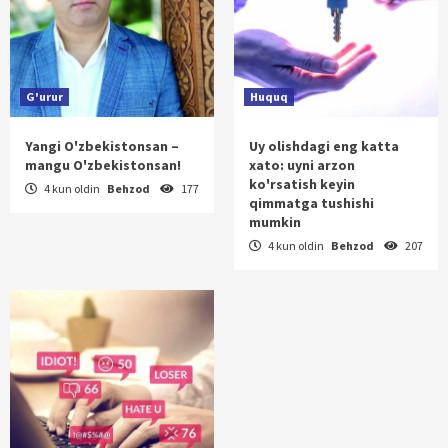
G'urur
Huquq
Yangi O'zbekistonsan –
Uy olishdagi eng katta
mangu O'zbekistonsan!
xato: uyni arzon
ko'rsatish keyin
4 kun oldin
Behzod
177
qimmatga tushishi
mumkin
4 kun oldin
Behzod
207