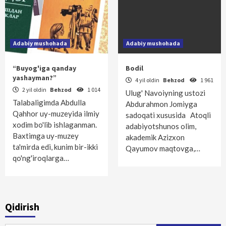
Adabiy mushohada
Adabiy mushohada
“Buyog'iga qanday
Bodil
yashayman?”
4 yil oldin
Behzod
1 961
2 yil oldin
Behzod
1 014
Ulug' Navoiyning ustozi
Talabaligimda Abdulla
Abdurahmon Jomiyga
Qahhor uy-muzeyida ilmiy
sadoqati xususida Atoqli
xodim bo'lib ishlaganman.
adabiyotshunos olim,
Baxtimga uy-muzey
akademik Azizxon
ta'mirda edi, kunim bir-ikki
Qayumov maqtovga,…
qo'ng'iroqlarga…
Qidirish