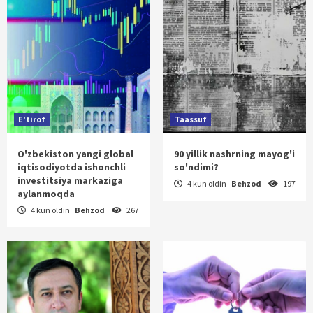
E'tirof
Taassuf
O'zbekiston yangi global
90 yillik nashrning mayog'i
iqtisodiyotda ishonchli
so'ndimi?
investitsiya markaziga
4 kun oldin
Behzod
197
aylanmoqda
4 kun oldin
Behzod
267