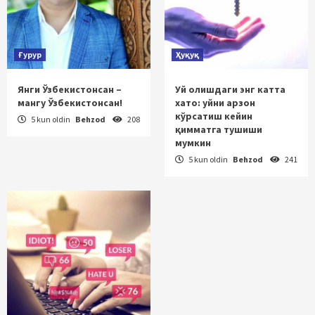
Ғурур
Ҳуқуқ
Янги Ўзбекистонсан –
Уй олишдаги энг катта
мангу Ўзбекистонсан!
хато: уйни арзон
кўрсатиш кейин
5 kun oldin
Behzod
208
қимматга тушиши
мумкин
5 kun oldin
Behzod
241