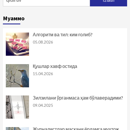
Муаммо
Алгоритм ва тил: ким ғолиб?
05.08.2026
Қушлар хавф остида
15.04.2026
Зилзилани ўрганмаса ҳам бўлаверадими?
09.04.2025
Журналистлар маскани ёрдамга муҳтож