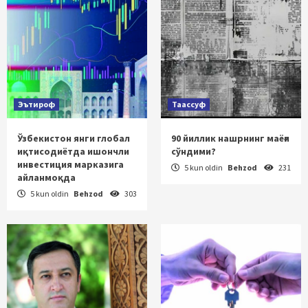
Эътироф
Таассуф
Ўзбекистон янги глобал
90 йиллик нашрнинг маёғи
иқтисодиётда ишончли
сўндими?
инвестиция марказига
5 kun oldin
Behzod
231
айланмоқда
5 kun oldin
Behzod
303