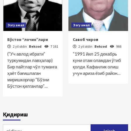
Эзгу амал
Эзгу амал
Бўстон “лочин”лари
Савоб чироғи
2 yil oldin
Behzod
7 161
2 yil oldin
Behzod
966
(“Уч авлод ибрати”
“1991 йил 25 декабрь
туркумидан лавҳалар)
куни отам оламдан ўтиб
Бир пайтлар чўл туманга
қолди. Кафанлик олиш
ҳаёт бағишлаган
учун ариза ёзиб район…
миришкорлар “Бўзни
Бўстон қилганлар”…
Қидириш
Qidirshish: