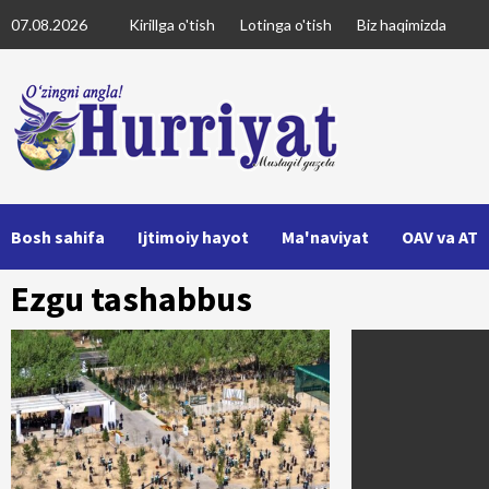
Skip
07.08.2026
Kirillga o'tish
Lotinga o'tish
Biz haqimizda
to
content
Bosh sahifa
Ijtimoiy hayot
Ma'naviyat
OAV va AT
Ezgu tashabbus