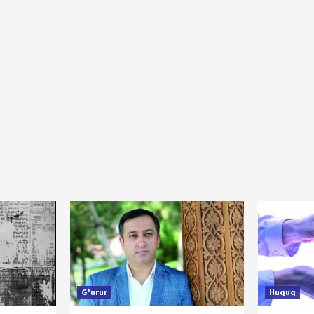
G'urur
Huquq