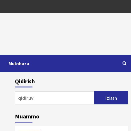
Mulohaza
Qidirish
Qidirshish:
Muammo