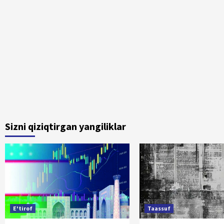
Sizni qiziqtirgan yangiliklar
E'tirof
Taassuf