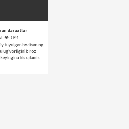
kan daraxtlar
od
2 944
iy tuyulgan hodisaning
ulug'vorligini biroz
keyingina his qilamiz.