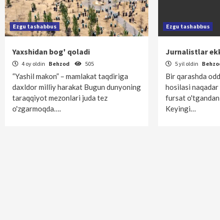
Ezgu tashabbus
Ezgu tashabbus
Yaxshidan bog' qoladi
Jurnalistlar ek
4 oy oldin
Behzod
505
5 yil oldin
Behz
“Yashil makon” – mamlakat taqdiriga
Bir qarashda odd
daxldor milliy harakat Bugun dunyoning
hosilasi naqadar 
taraqqiyot mezonlari juda tez
fursat o'tgandan 
o'zgarmoqda….
Keyingi…