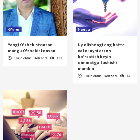
G'urur
Huquq
Yangi O'zbekistonsan –
Uy olishdagi eng katta
mangu O'zbekistonsan!
xato: uyni arzon
ko'rsatish keyin
1 kun oldin
Behzod
132
qimmatga tushishi
mumkin
1 kun oldin
Behzod
145