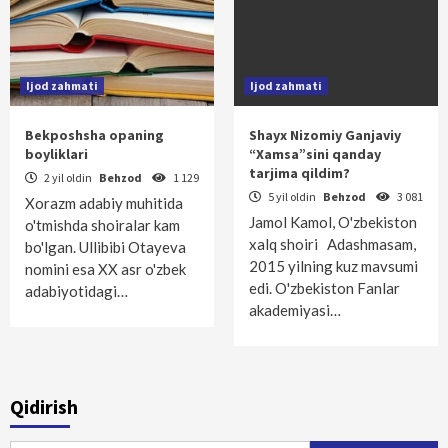
Ijod zahmati
Ijod zahmati
Bekposhsha opaning
Shayx Nizomiy Ganjaviy
boyliklari
“Xamsa”sini qanday
tarjima qildim?
2 yil oldin
Behzod
1 129
5 yil oldin
Behzod
3 081
Xorazm adabiy muhitida
Jamol Kamol, O'zbekiston
o'tmishda shoiralar kam
xalq shoiri Adashmasam,
bo'lgan. Ullibibi Otayeva
2015 yilning kuz mavsumi
nomini esa XX asr o'zbek
edi. O'zbekiston Fanlar
adabiyotidagi…
akademiyasi…
Qidirish