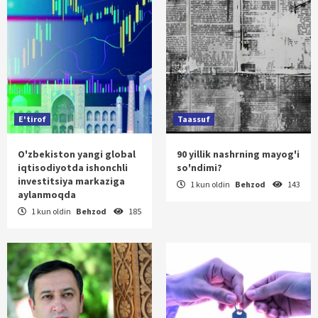
E'tirof
Taassuf
O'zbekiston yangi global
90 yillik nashrning mayog'i
iqtisodiyotda ishonchli
so'ndimi?
investitsiya markaziga
1 kun oldin
Behzod
143
aylanmoqda
1 kun oldin
Behzod
185