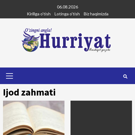
Skip
06.08.2026
to
Kirillga o'tish
Lotinga o'tish
Biz haqimizda
content
Primary
Menu
Ijod zahmati