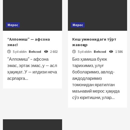
Мерос
Мерос
“Алпомиш” — афсона
Кеш уммонидаги тўрт
эмас!
жавоҳир
5 yil oldin
Behzod
2 602
5 yil oldin
Behzod
1 586
“Алпомиш” – афсона
Биз ҳамиша буюк
эмас, эртак эмас, у — асл
тарихимиз, улуғ
ҳақиқат. У — илдизи неча
боболаримиз, авлод-
асрларга…
аждодларимиз
томонидан яратилган
маънавий мерос ҳақида
сўз юритишни, улар…