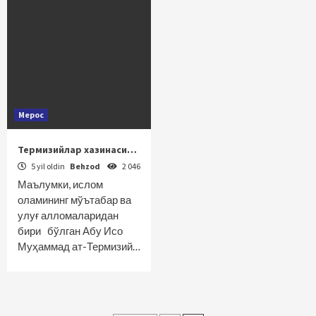
Мерос
Термизийлар хазинаси…
5 yil oldin
Behzod
2 046
Маълумки, ислом
оламининг мўътабар ва
улуғ алломаларидан
бири бўлган Абу Исо
Муҳаммад ат-Термизий…