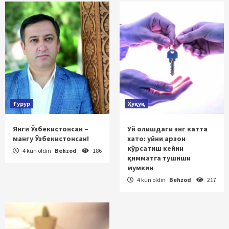
Ғурур
Ҳуқуқ
Янги Ўзбекистонсан –
Уй олишдаги энг катта
мангу Ўзбекистонсан!
хато: уйни арзон
кўрсатиш кейин
4 kun oldin
Behzod
186
қимматга тушиши
мумкин
4 kun oldin
Behzod
217