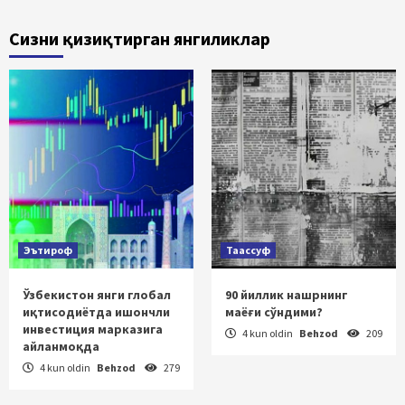
Сизни қизиқтирган янгиликлар
Эътироф
Таассуф
Ўзбекистон янги глобал
90 йиллик нашрнинг
иқтисодиётда ишончли
маёғи сўндими?
инвестиция марказига
4 kun oldin
Behzod
209
айланмоқда
4 kun oldin
Behzod
279