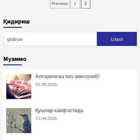
Maqolalar
Previous
1
2
bo‘yicha
Қидириш
harakatlanish
Qidirshish:
Муаммо
Алгоритм ва тил: ким ғолиб?
05.08.2026
Қушлар хавф остида
15.04.2026