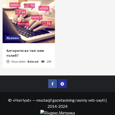
Муаммо
Алгоритм ва тил: ким
ғолиб?
4 kun oldin
Behzod
199
Facebook
Telegram
©
«Hurriyat»
— mustaqil gazetasining rasmiy veb-sayti
|
2014-2024