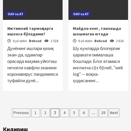
OAV va AT
OAV va AT
Ижтимоий тармоқларга
Майдон кенг, танлашда
ишонса бўладими?
шошмаган ютади
6 yil oldin
Behzod
2 518
6 yil oldin
Behzod
2 616
Дунёнинг ишлари қизиқ
Шу кунларда блогерлик
экан-да, одамлар
ҳаракати оммалаша
орасида ваҳима уйғотиш
бошлади. Блог атамаси
нечоғли хавфли эканини
инглизча сўз бўлиб, “web
коронавирус пандемияси
log” — воқеа-
туфайли дунё…
ҳодисанинг…
Maqolalar
Previous
1
2
3
4
5
6
…
29
Next
bo‘yicha
Қидириш