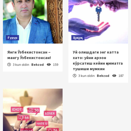
Ғурур
Ҳуқуқ
Янги Ўзбекистонсан –
Уй олишдаги энг катта
мангу Ўзбекистонсан!
хато: уйни арзон
кўрсатиш кейин қимматга
3 kun oldin
Behzod
159
тушиши мумкин
3 kun oldin
Behzod
187