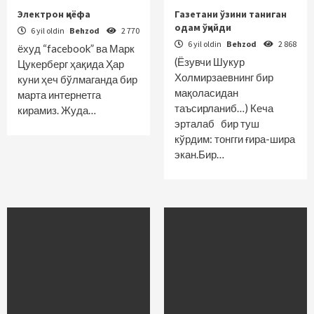
Электрон қиёфа
Газетани ўзини таниган
одам ўқийди
6 yil oldin
Behzod
2 770
6 yil oldin
Behzod
2 868
ёхуд “facebook” ва Марк
(Ёзувчи Шукур
Цукерберг ҳақида Ҳар
Холмирзаевнинг бир
куни ҳеч бўлмаганда бир
мақоласидан
марта интернетга
таъсирланиб…) Кеча
кирамиз. Жуда…
эрталаб бир туш
кўрдим: тонгги ғира-шира
экан.Бир…