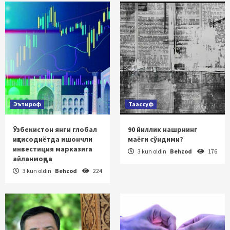
Эътироф
Таассуф
Ўзбекистон янги глобал
90 йиллик нашрнинг
иқтисодиётда ишончли
маёғи сўндими?
инвестиция марказига
3 kun oldin
Behzod
176
айланмоқда
3 kun oldin
Behzod
224