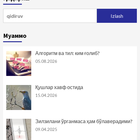
harakatlanish
Qidirshish:
Муаммо
Алгоритм ва тил: ким ғолиб?
05.08.2026
Қушлар хавф остида
15.04.2026
Зилзилани ўрганмаса ҳам бўлаверадими?
09.04.2025