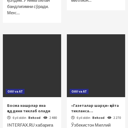
қолдим. У нима билан
миллион…
бандлигимни сўради.
Мен:…
OAV va AT
OAV va AT
Босма нашрлар яна
«Газеталар шарҳи» қайта
қаддини тиклаб олади
тикланса…
6 yil oldin
Behzod
2 480
6 yil oldin
Behzod
2 270
INTERFAX.RU хабарига
Ўзбекистон Миллий