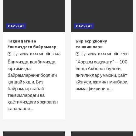
OAV va AT
OAV va AT
Тақвимдаги ва
Бир аср қувончу
ёнимиздаги байрамлар
ташвишлари
6 yil oldin
Behzod
2 646
6 yil oldin
Behzod
3 909
Ёнимизда, қалбимизда,
“Хоразм ҳақиқати” — 100
юртимизда
ёшда Ахборот булоғи,
байрамларнинг борлиги
янгиликлар уммони, ҳаёт
қандай яхши. Биз
кўзгуси, жамият минбари,
байрамлар сабаб
омма фикрининг…
тақвимлардаги ва
ҳаётимиздаги ярқираган
саналарни…