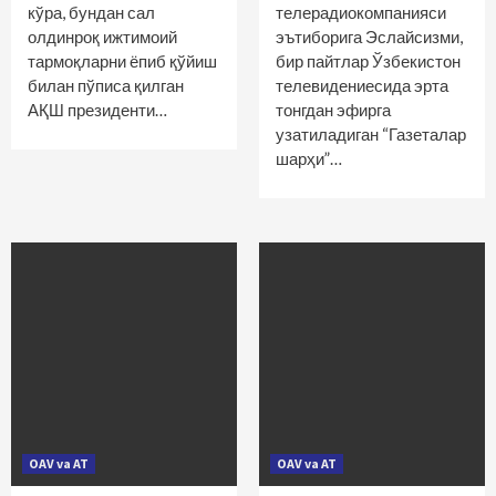
кўра, бундан сал
телерадиокомпанияси
олдинроқ ижтимоий
эътиборига Эслайсизми,
тармоқларни ёпиб қўйиш
бир пайтлар Ўзбекистон
билан пўписа қилган
телевидениесида эрта
АҚШ президенти…
тонгдан эфирга
узатиладиган “Газеталар
шарҳи”…
OAV va AT
OAV va AT