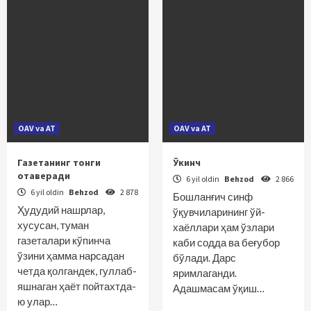
OAV va AT
OAV va AT
Газетанинг тонги
Ўкинч
отаверади
6 yil oldin
Behzod
2 866
6 yil oldin
Behzod
2 878
Бошланғич синф
Ҳудудий нашрлар,
ўқувчиларининг ўй-
хусусан, туман
хаёллари ҳам ўзлари
газеталари кўпинча
каби содда ва беғубор
ўзини ҳамма нарсадан
бўлади. Дарс
четда қолгандек, гуллаб-
яримлаганди.
яшнаган ҳаёт пойтахтда-
Адашмасам ўқиш…
ю улар…