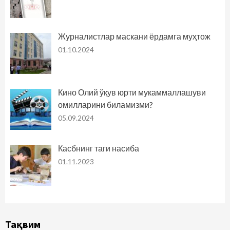
Журналистлар маскани ёрдамга муҳтож
01.10.2024
Кино Олий ўқув юрти мукаммаллашуви
омилларини биламизми?
05.09.2024
Касбнинг таги насиба
01.11.2023
Тақвим