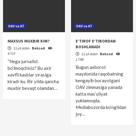
OAV va AT
OAV va AT
MAXSUS MUXBIR KIM?
E’TIROF E’TIBORDAN
BOSHLANADI
11 yil oldin
Behzod
4 737
11 yil oldin
Behzod
1 748
“Nega jurnalist
Bugun axborot
bo‘lmoqchisiz? Bu axir
maydonida raqobatning
xavfli kasblar sirasiga
kengayib borayotgani
kiradi-ku. Bir yilda qancha
OAV zimmasiga yanada
muxbir bevaqt olamdan…
katta mas’uliyat
yuklamoqda.
Mediabozorda ko‘ngildan
joy…