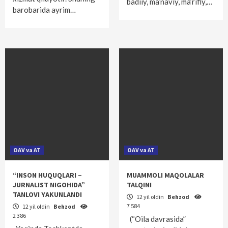
badiiy, ma’naviy, ma’rifiy,…
barobarida ayrim…
OAV va AT
OAV va AT
“INSON HUQUQLARI –
MUAMMOLI MAQOLALAR
JURNALIST NIGOHIDA”
TALQINI
TANLOVI YAKUNLANDI
12 yil oldin
Behzod
7 584
12 yil oldin
Behzod
2 386
(“Oila davrasida”