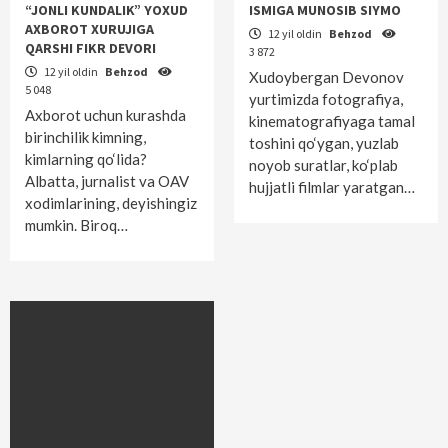
“JONLI KUNDALIK” YOXUD
ISMIGA MUNOSIB SIYMO
AXBOROT XURUJIGA
12 yil oldin
Behzod
QARSHI FIKR DEVORI
3 872
12 yil oldin
Behzod
Xudoybergan Devonov
5 048
yurtimizda fotografiya,
Axborot uchun kurashda
kinematografiyaga tamal
birinchilik kimning,
toshini qo‘ygan, yuzlab
kimlarning qo‘lida?
noyob suratlar, ko‘plab
Albatta, jurnalist va OAV
hujjatli filmlar yaratgan…
xodimlarining, deyishingiz
mumkin. Biroq…