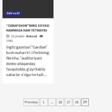
OAV va AT
“ZARAFSHON”NING SOYASI
HAMMAGA HAM YETMAYDI
12 yil oldin
Behzod
1 961
Ingliz gazetasi “Gardian”
bosh muharriri J.Ferbining
fikricha, “auditoriyani
doimo allaqanday
favqulodda, g‘ayritabiiy
xabarlar o‘ziga tortadi….
Maqolalar
Previous
1
…
26
27
28
29
bo‘yicha