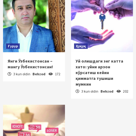
Ғурур
Ҳуқуқ
Янги Ўзбекистонсан –
Уй олишдаги энг катта
мангу Ўзбекистонсан!
хато: уйни арзон
кўрсатиш кейин
3 kun oldin
Behzod
172
қимматга тушиши
мумкин
3 kun oldin
Behzod
202