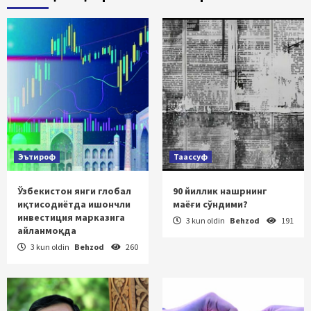
Эътироф
Таассуф
Ўзбекистон янги глобал
90 йиллик нашрнинг
иқтисодиётда ишончли
маёғи сўндими?
инвестиция марказига
3 kun oldin
Behzod
191
айланмоқда
3 kun oldin
Behzod
260