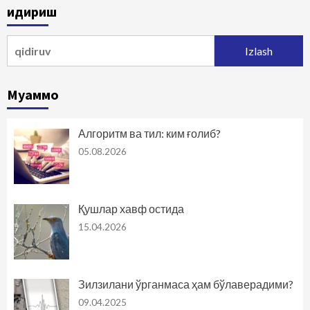
Қидириш
harakatlanish
Qidirshish:
Муаммо
Алгоритм ва тил: ким ғолиб?
05.08.2026
Қушлар хавф остида
15.04.2026
Зилзилани ўрганмаса ҳам бўлаверадими?
09.04.2025