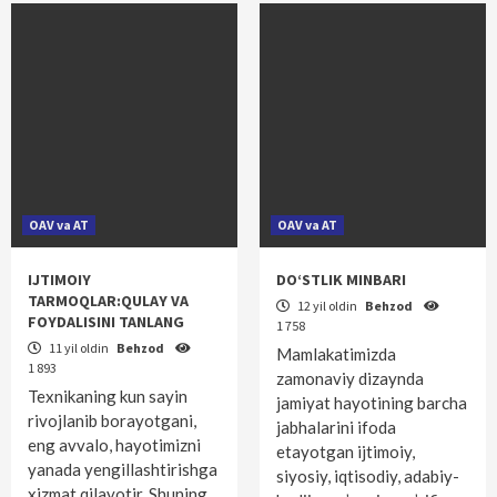
OAV va AT
OAV va AT
IJTIMOIY
DO‘STLIK MINBARI
TARMOQLAR:QULAY VA
12 yil oldin
Behzod
FOYDALISINI TANLANG
1 758
11 yil oldin
Behzod
Mamlakatimizda
1 893
zamonaviy dizaynda
Texnikaning kun sayin
jamiyat hayotining barcha
rivojlanib borayotgani,
jabhalarini ifoda
eng avvalo, hayotimizni
etayotgan ijtimoiy,
yanada yengillashtirishga
siyosiy, iqtisodiy, adabiy-
xizmat qilayotir. Shuning