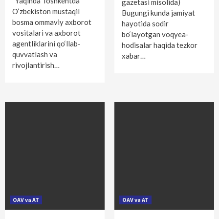
Yaqinda Toshkentda
gazetasi misolida)
O‘zbekiston mustaqil
Bugungi kunda jamiyat
bosma ommaviy axborot
hayotida sodir
vositalari va axborot
bo‘layotgan voqyea-
agentliklarini qo‘llab-
hodisalar haqida tezkor
quvvatlash va
xabar…
rivojlantirish…
OAV va AT
OAV va AT