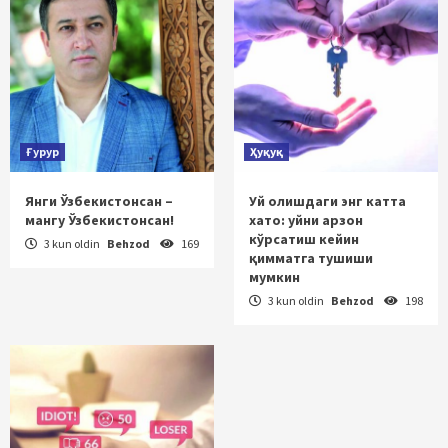
Ғурур
Ҳуқуқ
Янги Ўзбекистонсан –
Уй олишдаги энг катта
мангу Ўзбекистонсан!
хато: уйни арзон
кўрсатиш кейин
3 kun oldin
Behzod
169
қимматга тушиши
мумкин
3 kun oldin
Behzod
198