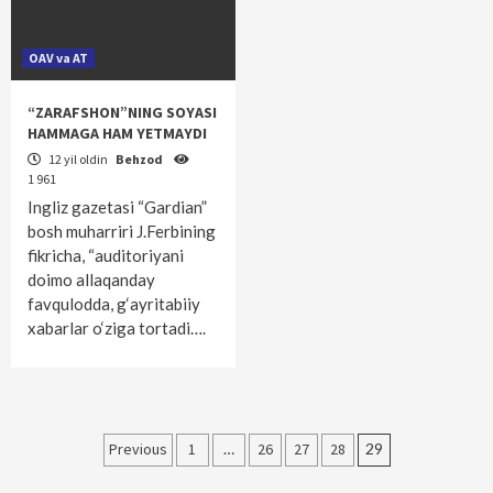
OAV va AT
“ZARAFSHON”NING SOYASI
HAMMAGA HAM YETMAYDI
12 yil oldin
Behzod
1 961
Ingliz gazetasi “Gardian”
bosh muharriri J.Ferbining
fikricha, “auditoriyani
doimo allaqanday
favqulodda, g‘ayritabiiy
xabarlar o‘ziga tortadi….
Maqolalar
Previous
1
…
26
27
28
29
bo‘yicha