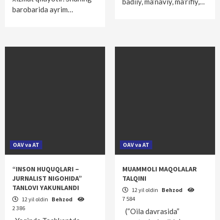
badiiy, ma’naviy, ma’rifiy,…
barobarida ayrim…
OAV va AT
OAV va AT
“INSON HUQUQLARI –
MUAMMOLI MAQOLALAR
JURNALIST NIGOHIDA”
TALQINI
TANLOVI YAKUNLANDI
12 yil oldin
Behzod
7 584
12 yil oldin
Behzod
2 386
(“Oila davrasida”