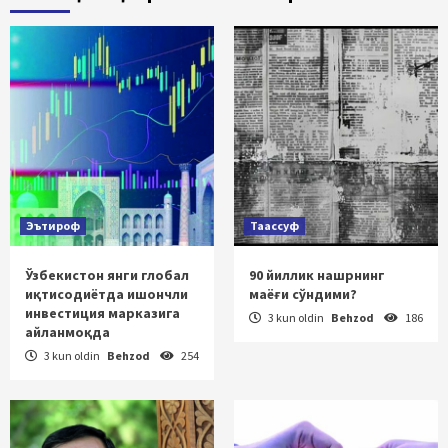
Эътироф
Таассуф
Ўзбекистон янги глобал
90 йиллик нашрнинг
иқтисодиётда ишончли
маёғи сўндими?
инвестиция марказига
3 kun oldin
Behzod
186
айланмоқда
3 kun oldin
Behzod
254