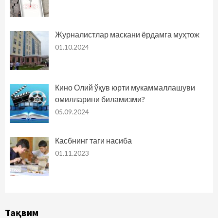
Журналистлар маскани ёрдамга муҳтож
01.10.2024
Кино Олий ўқув юрти мукаммаллашуви
омилларини биламизми?
05.09.2024
Касбнинг таги насиба
01.11.2023
Тақвим