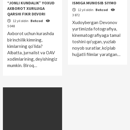
“JONLI KUNDALIK” YOXUD
ISMIGA MUNOSIB SIYMO
AXBOROT XURUJIGA
12 yil oldin
Behzod
QARSHI FIKR DEVORI
3 872
12 yil oldin
Behzod
Xudoybergan Devonov
5 048
yurtimizda fotografiya,
Axborot uchun kurashda
kinematografiyaga tamal
birinchilik kimning,
toshini qo‘ygan, yuzlab
kimlarning qo‘lida?
noyob suratlar, ko‘plab
Albatta, jurnalist va OAV
hujjatli filmlar yaratgan…
xodimlarining, deyishingiz
mumkin. Biroq…