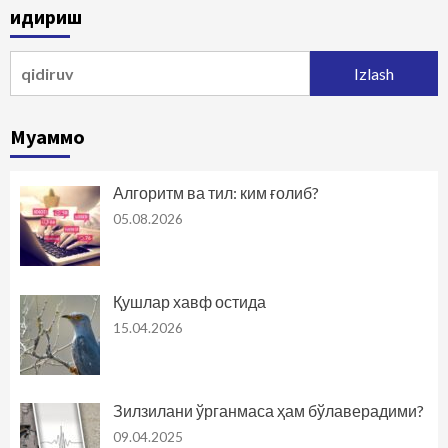
Қидириш
harakatlanish
Qidirshish:
Муаммо
Алгоритм ва тил: ким ғолиб?
05.08.2026
Қушлар хавф остида
15.04.2026
Зилзилани ўрганмаса ҳам бўлаверадими?
09.04.2025