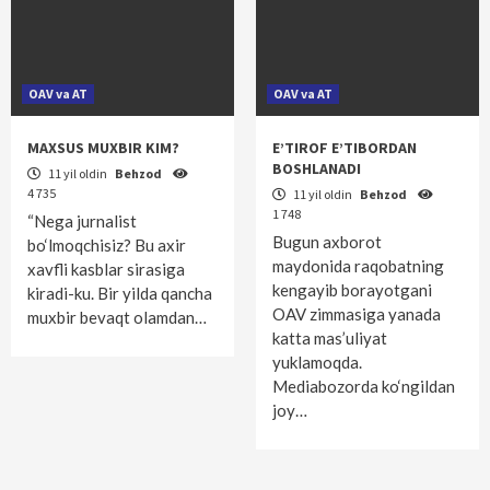
OAV va AT
OAV va AT
MAXSUS MUXBIR KIM?
E’TIROF E’TIBORDAN
BOSHLANADI
11 yil oldin
Behzod
4 735
11 yil oldin
Behzod
1 748
“Nega jurnalist
Bugun axborot
bo‘lmoqchisiz? Bu axir
maydonida raqobatning
xavfli kasblar sirasiga
kengayib borayotgani
kiradi-ku. Bir yilda qancha
OAV zimmasiga yanada
muxbir bevaqt olamdan…
katta mas’uliyat
yuklamoqda.
Mediabozorda ko‘ngildan
joy…