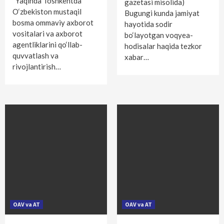
Yaqinda Toshkentda
gazetasi misolida)
O‘zbekiston mustaqil
Bugungi kunda jamiyat
bosma ommaviy axborot
hayotida sodir
vositalari va axborot
bo‘layotgan voqyea-
agentliklarini qo‘llab-
hodisalar haqida tezkor
quvvatlash va
xabar…
rivojlantirish…
OAV va AT
OAV va AT