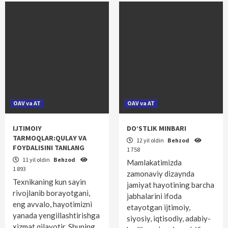
OAV va AT
OAV va AT
IJTIMOIY
DO‘STLIK MINBARI
TARMOQLAR:QULAY VA
12 yil oldin
Behzod
FOYDALISINI TANLANG
1 758
11 yil oldin
Behzod
Mamlakatimizda
1 893
zamonaviy dizaynda
Texnikaning kun sayin
jamiyat hayotining barcha
rivojlanib borayotgani,
jabhalarini ifoda
eng avvalo, hayotimizni
etayotgan ijtimoiy,
yanada yengillashtirishga
siyosiy, iqtisodiy, adabiy-
xizmat qilayotir. Shuning