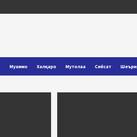
Т
Муаммо
Халқаро
Мутолаа
Сиёсат
Шеъри