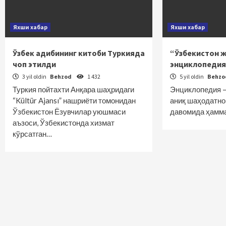
Яхши хабар
Яхши хабар
Ўзбек адибининг китоби Туркияда
“Ўзбекистон 
чоп этилди
энциклопедия
3 yil oldin
Behzod
1 432
5 yil oldin
Behz
Туркия пойтахти Анқара шаҳридаги
Энциклопедия – 
“Kültür Ajansı” нашриёти томонидан
аниқ шаҳодатно
Ўзбекистон Ёзувчилар уюшмаси
давомида ҳамм
аъзоси, Ўзбекистонда хизмат
кўрсатган…