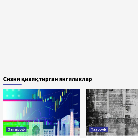
Сизни қизиқтирган янгиликлар
Эътироф
Таассуф