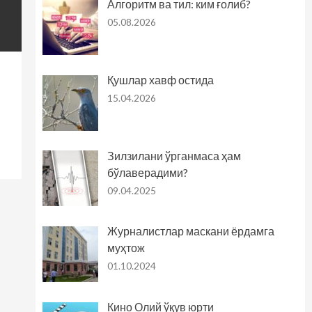
Алгоритм ва тил: ким ғолиб?
05.08.2026
Қушлар хавф остида
15.04.2026
Зилзилани ўрганмаса ҳам
бўлаверадими?
09.04.2025
Журналистлар маскани ёрдамга
муҳтож
01.10.2024
Кино Олий ўқув юрти