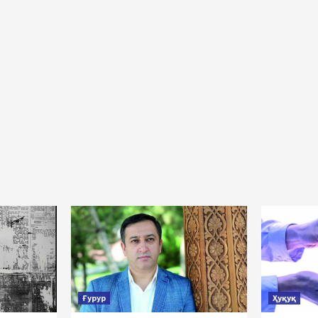
Ғурур
Ҳуқуқ