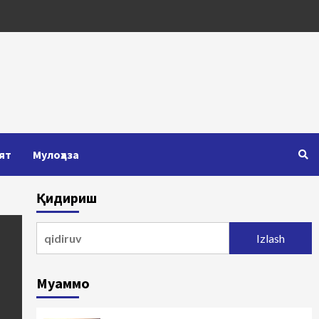
ят
Мулоҳаза
Қидириш
Qidirshish:
Муаммо