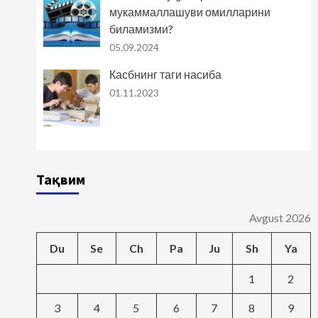
мукаммаллашуви омилларини
биламизми?
05.09.2024
Касбнинг таги насиба
01.11.2023
Тақвим
Avgust 2026
Du
Se
Ch
Pa
Ju
Sh
Ya
1
2
3
4
5
6
7
8
9