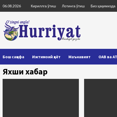
Skip
06.08.2026
Кириллга ўтиш
Лотинга ўтиш
Биз ҳақимизда
to
content
Бош саҳифа
Ижтимоий ҳаёт
Маънавият
ОАВ ва А
Яхши хабар