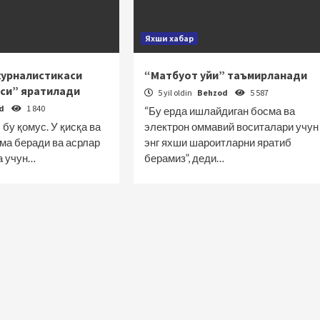
Яхши хабар
журналистикаси
“Матбуот уйи” таъмирланади
си” яратилади
5 yil oldin
Behzod
5 587
od
1 840
“Бу ерда ишлайдиган босма ва
бу қомус. У қисқа ва
электрон оммавий воситалари учун
ма беради ва асрлар
энг яхши шароитларни яратиб
а учун…
берамиз”, деди…