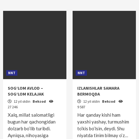
NNT
NNT
SOG‘LOM AVLOD –
IZLANISHLAR SAMARA
SOG‘LOM KELAJAK
BERMOQDA
12 yil oldin
Behzod
12 yil oldin
Behzod
27 246
9 587
Xalq, millat salomatligi
Har qanday kishi ham
bugun har qachongidan
yaxshi yashay, turmushim
dolzarb bo‘lib turibdi.
to‘kis bo‘lsin, deydi. Shu
Ayniqsa, nihoyasiga
niyatda tinim bilmay o‘z…