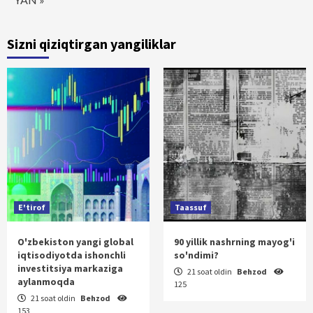
Sizni qiziqtirgan yangiliklar
E'tirof
Taassuf
O'zbekiston yangi global
90 yillik nashrning mayog'i
iqtisodiyotda ishonchli
so'ndimi?
investitsiya markaziga
21 soat oldin
Behzod
aylanmoqda
125
21 soat oldin
Behzod
153