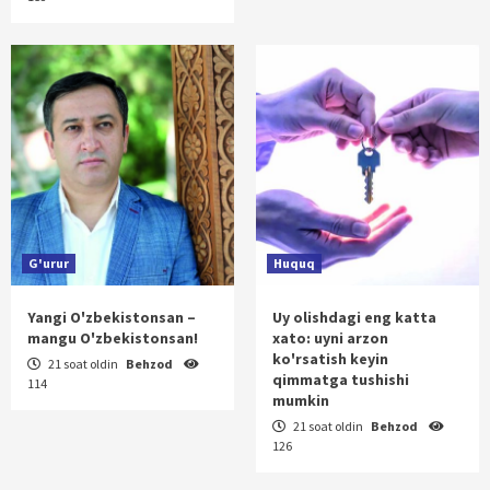
G'urur
Huquq
Yangi O'zbekistonsan –
Uy olishdagi eng katta
mangu O'zbekistonsan!
xato: uyni arzon
ko'rsatish keyin
21 soat oldin
Behzod
qimmatga tushishi
114
mumkin
21 soat oldin
Behzod
126