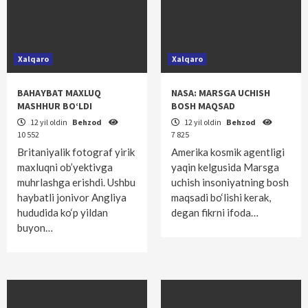
Xalqaro
Xalqaro
BAHAYBAT MAXLUQ
NASA: MARSGA UCHISH
MASHHUR BO‘LDI
BOSH MAQSAD
12 yil oldin
Behzod
12 yil oldin
Behzod
10 552
7 825
Britaniyalik fotograf yirik
Amerika kosmik agentligi
maxluqni ob’yektivga
yaqin kelgusida Marsga
muhrlashga erishdi. Ushbu
uchish insoniyatning bosh
haybatli jonivor Angliya
maqsadi bo‘lishi kerak,
hududida ko‘p yildan
degan fikrni ifoda…
buyon…