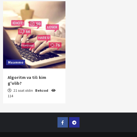
Muammo
Algoritm va til: kim
g'olib?
21 soat oldin
Behzod
114
Facebook
Telegram