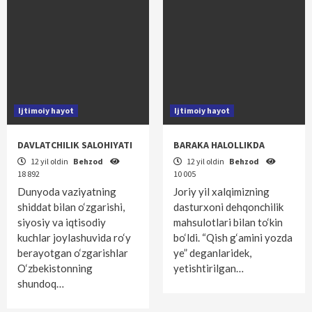
Ijtimoiy hayot
Ijtimoiy hayot
DAVLATCHILIK SALOHIYATI
BARAKA HALOLLIKDA
12 yil oldin
Behzod
12 yil oldin
Behzod
18 892
10 005
Dunyoda vaziyatning
Joriy yil xalqimizning
shiddat bilan o‘zgarishi,
dasturxoni dehqonchilik
siyosiy va iqtisodiy
mahsulotlari bilan to‘kin
kuchlar joylashuvida ro‘y
bo‘ldi. “Qish g‘amini yozda
berayotgan o‘zgarishlar
ye” deganlaridek,
O‘zbekistonning
yetishtirilgan…
shundoq…