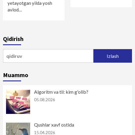
yetayotgan yilda yosh
avlod…
Qidirish
Qidirshish:
Muammo
Algoritm va til: kim g'olib?
05.08.2026
Qushlar xavf ostida
15.04.2026