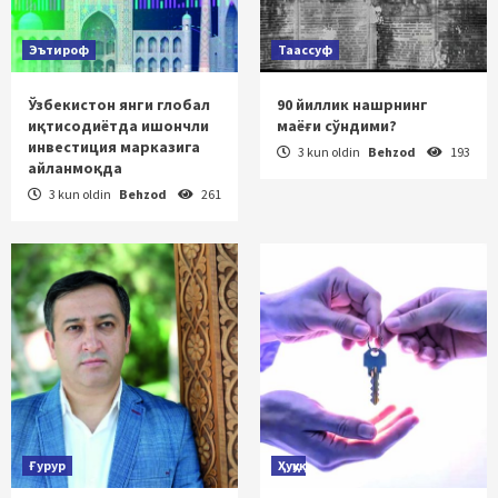
Эътироф
Таассуф
Ўзбекистон янги глобал
90 йиллик нашрнинг
иқтисодиётда ишончли
маёғи сўндими?
инвестиция марказига
3 kun oldin
Behzod
193
айланмоқда
3 kun oldin
Behzod
261
Ғурур
Ҳуқуқ