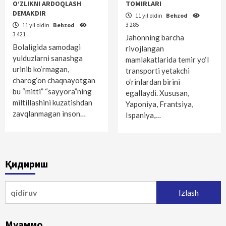
O‘ZLIKNI ARDOQLASH
TOMIRLARI
DEMAKDIR
11 yil oldin
Behzod
3 285
11 yil oldin
Behzod
3 421
Jahonning barcha
Bolaligida samodagi
rivojlangan
yulduzlarni sanashga
mamlakatlarida temir yo‘l
urinib ko‘rmagan,
transporti yetakchi
charog‘on chaqnayotgan
o‘rinlardan birini
bu “mitti” “sayyora”ning
egallaydi. Xususan,
miltillashini kuzatishdan
Yaponiya, Frantsiya,
zavqlanmagan inson…
Ispaniya,…
Қидириш
Qidirshish:
Муаммо