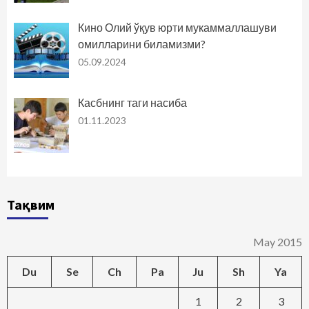
Кино Олий ўқув юрти мукаммаллашуви
омилларини биламизми?
05.09.2024
Касбнинг таги насиба
01.11.2023
Тақвим
May 2015
Du
Se
Ch
Pa
Ju
Sh
Ya
1
2
3