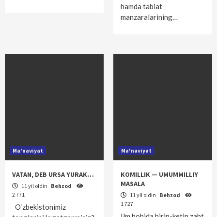
hamda tabiat
manzaralarining…
Ma'naviyat
Ma'naviyat
VATAN, DEB URSA YURAK…
KOMILLIK — UMUMMILLIY
MASALA
11 yil oldin
Behzod
2 771
11 yil oldin
Behzod
1 727
O‘zbekistonimiz
Ilm bobida birin-ketin zabt