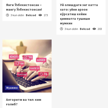
Янги Ўзбекистонсан –
Уй олишдаги энг катта
мангу Ўзбекистонсан!
хато: уйни арзон
кўрсатиш кейин
3 kun oldin
Behzod
173
қимматга тушиши
мумкин
3 kun oldin
Behzod
203
Муаммо
Алгоритм ва тил: ким
ғолиб?