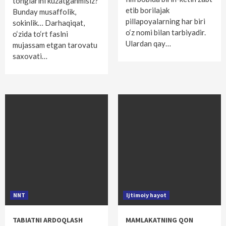
tonglarini kuzatganmisiz?
etib borilajak
Bunday musaffolik,
pillapoyalarning har biri
sokinlik… Darhaqiqat,
o‘z nomi bilan tarbiyadir.
o‘zida to‘rt faslni
Ulardan qay…
mujassam etgan tarovatu
saxovati…
NNT
Ijtimoiy hayot
TABIATNI ARDOQLASH
MAMLAKATNING QON