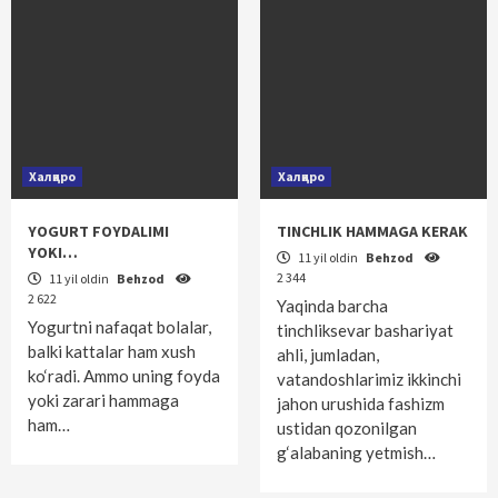
Халқаро
Халқаро
YOGURT FOYDALIMI
TINCHLIK HAMMAGA KERAK
YOKI…
11 yil oldin
Behzod
2 344
11 yil oldin
Behzod
2 622
Yaqinda barcha
Yogurtni nafaqat bolalar,
tinchliksevar bashariyat
balki kattalar ham xush
ahli, jumladan,
ko‘radi. Ammo uning foyda
vatandoshlarimiz ikkinchi
yoki zarari hammaga
jahon urushida fashizm
ham…
ustidan qozonilgan
g‘alabaning yetmish…