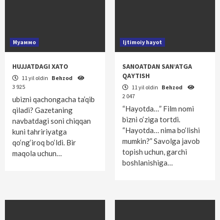
Муаммо
Ijtimoiy hayot
HUJJATDAGI XATO
SANOATDAN SAN’ATGA
QAYTISH
11 yil oldin
Behzod
3 925
11 yil oldin
Behzod
2 047
ubizni qachongacha ta’qib
“Hayotda…” Film nomi
qiladi? Gazetaning
bizni o‘ziga tortdi.
navbatdagi soni chiqqan
“Hayotda… nima bo‘lishi
kuni tahririyatga
mumkin?” Savolga javob
qo‘ng‘iroq bo‘ldi. Bir
topish uchun, garchi
maqola uchun…
boshlanishiga…