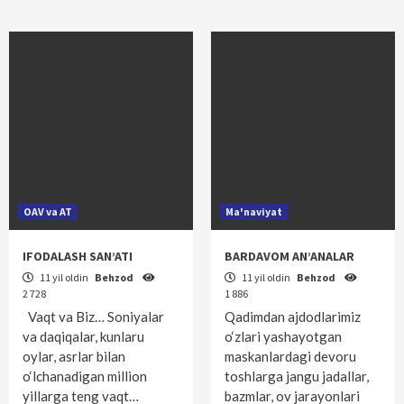
OAV va AT
Ma'naviyat
IFODALASH SAN’ATI
BARDAVOM AN’ANALAR
11 yil oldin
Behzod
11 yil oldin
Behzod
2 728
1 886
Vaqt va Biz… Soniyalar
Qadimdan ajdodlarimiz
va daqiqalar, kunlaru
o‘zlari yashayotgan
oylar, asrlar bilan
maskanlardagi devoru
o‘lchanadigan million
toshlarga jangu jadallar,
yillarga teng vaqt…
bazmlar, ov jarayonlari