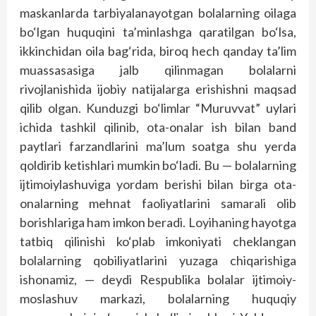
maskanlarda tarbiyalanayotgan bolalarning oilaga
bo‘lgan huquqini ta’minlashga qaratilgan bo‘lsa,
ikkinchidan oila bag‘rida, biroq hech qanday ta’lim
muassasasiga jalb qilinmagan bolalarni
rivojlanishida ijobiy natijalarga erishishni maqsad
qilib olgan. Kunduzgi bo‘limlar “Muruvvat” uylari
ichida tashkil qilinib, ota-onalar ish bilan band
paytlari farzandlarini ma’lum soatga shu yerda
qoldirib ketishlari mumkin bo‘ladi. Bu — bolalarning
ijtimoiylashuviga yordam berishi bilan birga ota-
onalarning mehnat faoliyatlarini samarali olib
borishlariga ham imkon beradi. Loyihaning hayotga
tatbiq qilinishi ko‘plab imkoniyati cheklangan
bolalarning qobiliyatlarini yuzaga chiqarishiga
ishonamiz, — deydi Respublika bolalar ijtimoiy-
moslashuv markazi, bolalarning huquqiy