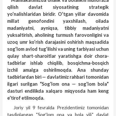
Mamlakatimizda onalik va bolalikni muhofaza
qilish davlat siyosatining strategik
yo‘nalishlaridan biridir. O‘tgan yillar davomida
millat genofondini yaxshilash, oilada
madaniyatni, ayniqsa, tibbiy madaniyatni
yuksaltirish, aholining turmush farovonligini va
uzoq umr ko‘rish darajasini oshirish maqsadida
sog‘lom avlod tug‘ilishi va uning tarbiyasi uchun
qulay shart-sharoitlar yaratishga doir chora-
tadbirlar ishlab chiqilib, bosqichma-bosqich
izchil amalga oshirilmoqda. Ana shunday
tadbirlardan biri — davlatimiz rahbari tomonidan
ilgari surilgan “Sog‘lom ona — sog‘lom bola”
dasturi endilikda xalqaro miqyosda ham keng
e’tirof etilmoqda.
Joriy yil 9 fevralda Prezidentimiz tomonidan
tasdiqlangan “Sog‘lom ona va bola yili” davlat