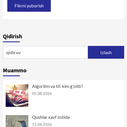
Qidirish
Qidirshish:
Muammo
Algoritm va til: kim g'olib?
05.08.2026
Qushlar xavf ostida
15.04.2026