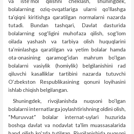
va iste’mol qilishni cheklash, shuningdek,
bolalarning oziq-ovqatlariga ularni qo‘llashga
ta’qiqni kiritishga qaratilgan normalarni nazarda
tutadi. Bundan tashqari, Davlat dasturida
bolalarning sog‘ligini muhofaza qilish, sog‘lom
oilada yashash va tarbiya olish huquqlarini
ta’minlashga qaratilgan va yetim bolalar hamda
ota-onasining qaramog‘idan mahrum bo‘lgan
bolalarni vasiylik (homiylik) belgilanishini rad
qiluvchi kasalliklar tartibini nazarda tutuvchi
O‘zbekston Respublikasining qonuni loyihasini
ishlab chiqish belgilangan.
Shuningdek, rivojlanishda nuqsoni bo‘lgan
bolalarni internatlarga joylashtirishning oldini olish,
“Muruvvat” bolalar internat-uylari huzurida
boshqa davlat va nodavlat ta’lim muassasalarida
band qilish ko‘zda tutilgan. Rivojlanishida nuqsoni