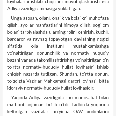
loyihalarini ishlab chiqishni muvofiqlashtirish esa
Adliya vazirligi zimmasiga yuklatilgan.
Unga asosan, oilani, onalik va bolalikni muhofaza
qilish, ayollar manfaatlarini himoya qilish, sog‘lom
bolani tarbiyalashda ularning rolini oshirish, kuchli,
barqaror va ravnaq topayotgan davlatning negizi
sifatida oila instituni mustahkamlashga
yo‘naltirilgan qonunchilik va normativ huquqiy
bazani yanada takomillashtirishga yo‘naltirilgan o‘n
to‘rtta normativ-huquqiy hujjat loyihasini ishlab
chiqish nazarda tutilgan. Shundan, to‘rtta qonun,
to‘qqizta Vazirlar Mahkamasi qarori loyihasi, bitta
idoraviy normativ-huquqiy hujjat loyihasidir.
Yaqinda Adliya vazirligida shu munosabat bilan
matbuot anjumani bo‘lib o‘tdi. Tadbirda yuqorida
keltirilgan vazifalar bo‘yicha OAV xodimlarini