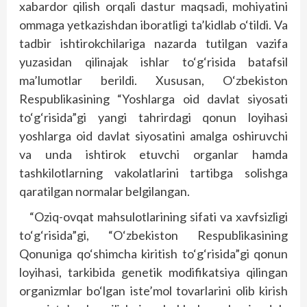
xabardor qilish orqali dastur maqsadi, mohiyatini
ommaga yetkazishdan iboratligi ta’kidlab o‘tildi. Va
tadbir ishtirokchilariga nazarda tutilgan vazifa
yuzasidan qilinajak ishlar to‘g‘risida batafsil
ma’lumotlar berildi. Xususan, O‘zbekiston
Respublikasining “Yoshlarga oid davlat siyosati
to‘g‘risida”gi yangi tahrirdagi qonun loyihasi
yoshlarga oid davlat siyosatini amalga oshiruvchi
va unda ishtirok etuvchi organlar hamda
tashkilotlarning vakolatlarini tartibga solishga
qaratilgan normalar belgilangan.
“Oziq-ovqat mahsulotlarining sifati va xavfsizligi
to‘g‘risida”gi, “O‘zbekiston Respublikasining
Qonuniga qo‘shimcha kiritish to‘g‘risida”gi qonun
loyihasi, tarkibida genetik modifikatsiya qilingan
organizmlar bo‘lgan iste’mol tovarlarini olib kirish