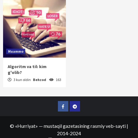
Muammo
Algoritm va til: kim
g'olib?
3 kun oldin
Behzod
163
Facebook
Telegram
©
«Hurriyat»
— mustaqil gazetasining rasmiy veb-sayti
|
2014-2024