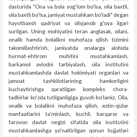
dasturida “Ona va bola sog‘lom bo‘lsa, oila baxtli,
oila baxtli bo‘lsa, jamiyat mustahkam bo‘ladi” degan
hayotbaxsh qadriyat va oliyjanob g‘oya ilgari
surilgan. Uning mohiyatini teran anglasak, oilani,
onalik hamda bolalikni muhofaza qilish tizimini
takomillashtirish, jamiyatda onalarga alohida
hurmat-ehtirom muhitini mustahkamlash,
barkamol avlodni tarbiyalash, oila institutini
mustahkamlashda davlat hokimiyati organlari va
jamoat tashkilotlarining hamkorligini
kuchaytirishga qaratilgan kompleks chora-
tadbirlar ko‘zda tutilganligiga guvoh bo‘lamiz. Oila,
onalik va bolalikni muhofaza qilish, xotin-qizlar
manfaatlarini ta’minlash, kuchli, barqaror va
farovon davlat negizi sifatida oila institutini
mustahkamlashga yo‘naltirilgan qonun hujjatlari