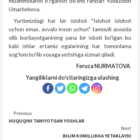
muammolarini o‘rganish bo‘limi rahbari Yulduzxon
Umarbekova.
Yurtimizdagi har bir islohot “Islohot islohot
uchun emas, avvalo inson uchun” tamoyili asosida
olib borilayotganining yana bir isboti bo‘lgan bu
kabi ishlar ertamiz egalarining har tomonlama
sog‘lom bo‘lib voyaga yetishiga xizmat qiladi.
Feruza NURMATOVA
Yangiliklarni do'stlaringizga ulashing
Continue
Previous
HUQUQINI TANIYOTGAN YOSHLAR
Reading
Next
BILIM KOMILLIKKA YETAKLAYDI