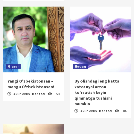
G'urur
Huquq
Yangi O'zbekistonsan –
Uy olishdagi eng katta
mangu O'zbekistonsan!
xato: uyni arzon
ko'rsatish keyin
3 kun oldin
Behzod
158
qimmatga tushishi
mumkin
3 kun oldin
Behzod
184