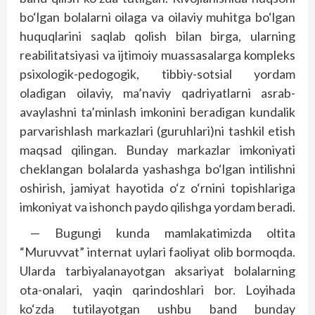
bo‘lgan bolalarni oilaga va oilaviy muhitga bo‘lgan
huquqlarini saqlab qolish bilan birga, ularning
reabilitatsiyasi va ijtimoiy muassasalarga kompleks
psixologik-pedogogik, tibbiy-sotsial yordam
oladigan oilaviy, ma’naviy qadriyatlarni asrab-
avaylashni ta’minlash imkonini beradigan kundalik
parvarishlash markazlari (guruhlari)ni tashkil etish
maqsad qilingan. Bunday markazlar imkoniyati
cheklangan bolalarda yashashga bo‘lgan intilishni
oshirish, jamiyat hayotida o‘z o‘rnini topishlariga
imkoniyat va ishonch paydo qilishga yordam beradi.
— Bugungi kunda mamlakatimizda oltita
“Muruvvat” internat uylari faoliyat olib bormoqda.
Ularda tarbiyalanayotgan aksariyat bolalarning
ota-onalari, yaqin qarindoshlari bor. Loyihada
ko‘zda tutilayotgan ushbu band bunday