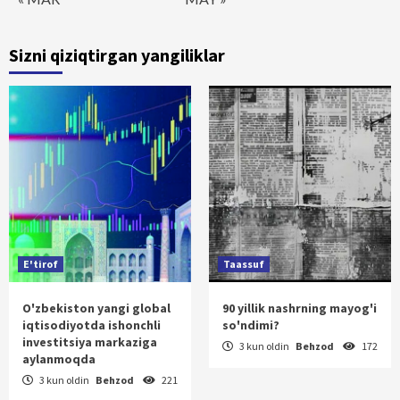
Sizni qiziqtirgan yangiliklar
E'tirof
Taassuf
O'zbekiston yangi global
90 yillik nashrning mayog'i
iqtisodiyotda ishonchli
so'ndimi?
investitsiya markaziga
3 kun oldin
Behzod
172
aylanmoqda
3 kun oldin
Behzod
221