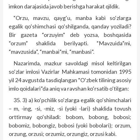
imkon darajasida javob berishga harakat qildik.
“Orzu, mavzu, qayg‘u, manba kabi so‘zlarga
egalik qo‘shimchasi qo‘shilganda, qanday yoziladi?
Bir gazeta “orzuyim” deb yozsa, boshqasida
“orzum” shaklida berilyapti. “Mavzuida”mi,
“mavzusida”, “manbai”mi, “manbasi”.
Nazarimda, mazkur savoldagi misol keltirilgan
so‘zlar imlosi Vazirlar Mahkamasi tomonidan 1995
yil 24 avgustda tasdiqlangan “O‘zbek tilining asosiy
imlo qoidalari”da aniq va ravshan ko‘rsatib o‘tilgan:
35. 3) a) ko‘pchilik so‘zlarga egalik qo‘shimchalari
– m, -ing, -si, -miz, -si (yoki -lari) shaklida tovush
orttirmay qo‘shiladi: bobom, bobong, bobosi;
bobomiz, bobongiz, bobosi (yoki bobolari); orzum,
orzung, orzusi; orzumiz, orzungiz, orzusi kabi.