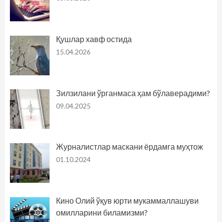
Қушлар хавф остида
15.04.2026
Зилзилани ўрганмаса ҳам бўлаверадими?
09.04.2025
Журналистлар маскани ёрдамга муҳтож
01.10.2024
Кино Олий ўқув юрти мукаммаллашуви
омилларини биламизми?