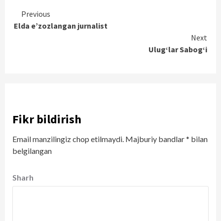
Continue
Previous
Elda e’zozlangan jurnalist
Reading
Next
Ulug‘lar Sabog‘i
Fikr bildirish
Email manzilingiz chop etilmaydi.
Majburiy bandlar
*
bilan
belgilangan
Sharh