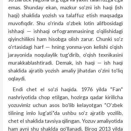
emas. Shunday ekan, mazkur so‘zni ish haqi (ish
haqi) shaklida yozish va talaffuz etish maqsadga
muvofiqdir. Shu o‘rinda o‘zbek lotin alifbosidagi
ishhaqi — ishhaqi orfogrammasining o‘qilishidagi
qiyinchilikni ham hisobga olish zarur. Chunki so‘z
o‘rtasidagi harf — hning yonma-yon kelishi o‘qish
jarayonida noqulaylik tug‘dirib, o‘qish texnikasini
murakkablashtiradi. Demak, ish haqi — ish haqi
shaklida ajratib yozish amaliy jihatdan o‘zini to‘liq
oqlaydi.
Endi chet el so‘zi haqida. 1976 yilda “Fan”
nashriyotida chop etilgan, hozirga qadar kirillcha
yozuvimiz uchun asos bo‘lib kelayotgan “O‘zbek
tilining imlo lug‘ati”da ushbu so‘z ajratib yozilib,
chet el shaklida tavsiya qilingan. Yozuv amaliyotida
ham ayni shu shaklda qo‘llanadi. Biroq 2013 yilda