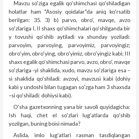
Mavzu so‘ziga egalik qo‘shimchasi qo‘shiladigan
holatlar ham “Asosiy qoidalar”da aniq ko‘rsatib
berilgan: 35. 3) b) parvo, obro‘, mavqe, avzo
so‘zlariga I, II shaxs qo‘shimchalari qo‘shilganda bir
y tovushi qo‘shib aytiladi va shunday yoziladi:
parvoyim, parvoying, parvoyimiz, parvoyingiz;
obro‘yim, obro‘ying, obro‘yimiz, obro‘yingiz kabi; III
shaxs egalik qo‘shimchasi parvo, avzo, obro‘, mavqe
so‘zlariga -yi shaklida, xudo, mavzu so‘zlariga esa –
si shaklida qo‘shiladi: avzoyi, mavzusi kabi (dohiy
kabi y undoshi bilan tugagan so‘zga ham 3 shaxsda
–si qo‘shiladi: dohiysi kabi).
O‘sha gazetxonning yana bir savoli quyidagicha:
Ish haqi, chet el so‘zlari lug‘atlarda qo‘shib
yozilgan, buning boisi nimada?
Aslida, imlo lug‘atlari rasman tasdiqlangan