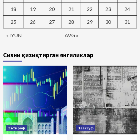
18
19
20
21
22
23
24
25
26
27
28
29
30
31
« IYUN
AVG »
Сизни қизиқтирган янгиликлар
Эътироф
Таассуф