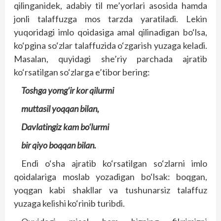
qilinganidek, adabiy til me’yorlari asosida hamda
jonli talaffuzga mos tarzda yaratiladi. Lekin
yuqoridagi imlo qoidasiga amal qilinadigan bo‘lsa,
ko‘pgina so‘zlar talaffuzida o‘zgarish yuzaga keladi.
Masalan, quyidagi she’riy parchada ajratib
ko‘rsatilgan so‘zlarga e’tibor bering:
Toshga yomg‘ir kor qilurmi
muttasil yoqqan bilan,
Davlatingiz kam bo‘lurmi
bir qiyo boqqan bilan.
Endi o‘sha ajratib ko‘rsatilgan so‘zlarni imlo
qoidalariga moslab yozadigan bo‘lsak: boqgan,
yoqgan kabi shakllar va tushunarsiz talaffuz
yuzaga kelishi ko‘rinib turibdi.