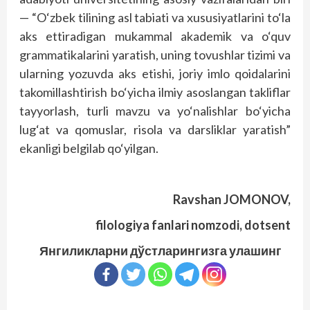
— “O‘zbek tilining asl tabiati va xususiyatlarini to‘la
aks ettiradigan mukammal akademik va o‘quv
grammatikalarini yaratish, uning tovushlar tizimi va
ularning yozuvda aks etishi, joriy imlo qoidalarini
takomillashtirish bo‘yicha ilmiy asoslangan takliflar
tayyorlash, turli mavzu va yo‘nalishlar bo‘yicha
lug‘at va qomuslar, risola va darsliklar yaratish”
ekanligi belgilab qo‘yilgan.
Ravshan JOMONOV,
filologiya fanlari nomzodi, dotsent
Янгиликларни дўстларингизга улашинг