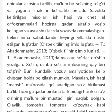
qoidalar asosida tuzilib, ma’lum bir so‘zning to‘g‘ri
va yagona shaklini ko‘rsatib beradi. Savolda
keltirilgan misollar: ish haqi va chet el
orfogrammalari hozirga qadar ajratib yozib
kelingan va ayni shu tarzda yozuvda ommalashgan.
Lekin nima sababdandir keyingi yillarda nashr
etilgan lug‘atlar (O‘zbek tilining imlo lug‘ati. — T.:
Akademnashr, 2013; O‘zbek tilining imlo lug‘ati. —
T.: Akademnashr, 2013)da mazkur so‘zlar qo‘shib
yozilgan. Xo‘sh, ushbu so‘zlar imlosining qay biri
to‘g‘ri? Buni kundalik yozuv amaliyotidan kelib
chiqqan holda belgilash mumkin. Masalan, ish haqi
“maosh” ma’nosida qo‘llanadigan so‘z birikmasi
bo‘lib, hozirga qadar birikma tarkibidagi har ikki so‘z
o‘zining ma’lum bir mustaqilligini saqlab qolgan.
Olaylik, tomosha, tomorqa, ko‘zoynak kabi
so‘zlardek yagona urg‘uga va yaxlit talaffuzga ega