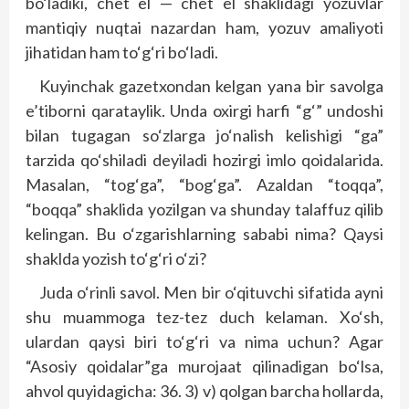
bo‘ladiki, chet el — chet el shaklidagi yozuvlar
mantiqiy nuqtai nazardan ham, yozuv amaliyoti
jihatidan ham to‘g‘ri bo‘ladi.
Kuyinchak gazetxondan kelgan yana bir savolga
e’tiborni qarataylik. Unda oxirgi harfi “g‘” undoshi
bilan tugagan so‘zlarga jo‘nalish kelishigi “ga”
tarzida qo‘shiladi deyiladi hozirgi imlo qoidalarida.
Masalan, “tog‘ga”, “bog‘ga”. Azaldan “toqqa”,
“boqqa” shaklida yozilgan va shunday talaffuz qilib
kelingan. Bu o‘zgarishlarning sababi nima? Qaysi
shaklda yozish to‘g‘ri o‘zi?
Juda o‘rinli savol. Men bir o‘qituvchi sifatida ayni
shu muammoga tez-tez duch kelaman. Xo‘sh,
ulardan qaysi biri to‘g‘ri va nima uchun? Agar
“Asosiy qoidalar”ga murojaat qilinadigan bo‘lsa,
ahvol quyidagicha: 36. 3) v) qolgan barcha hollarda,