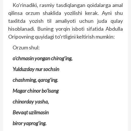
Ko‘rinadiki, rasmiy tasdiqlangan qoidalarga amal
qilinsa orzum shaklida yozilishi kerak. Ayni shu
taxlitda yozish til amaliyoti uchun juda qulay
hisoblanadi. Buning yorqin isboti sifatida Abdulla
Oripovning quyidagi to‘rtligini keltirish mumkin:
Orzum shul:
o‘chmasin yongan chirog‘ing,
Yulduzday nur sochsin
chashming, qarog‘ing.
Magar chinor bo‘lsang
chinorday yasha,
Bevaqt uzilmasin
biror yaprog‘ing.