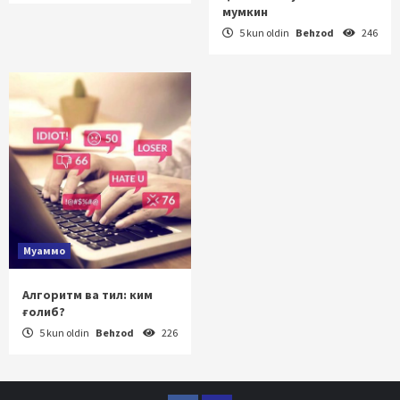
мумкин
5 kun oldin
Behzod
246
Муаммо
Алгоритм ва тил: ким
ғолиб?
5 kun oldin
Behzod
226