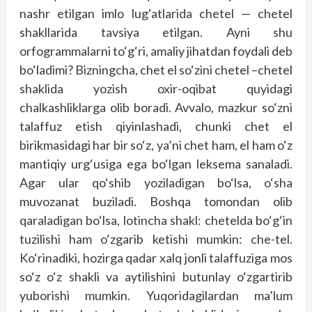
nashr etilgan imlo lug‘atlarida chetel — chetel
shakllarida tavsiya etilgan. Ayni shu
orfogrammalarni to‘g‘ri, amaliy jihatdan foydali deb
bo‘ladimi? Bizningcha, chet el so‘zini chetel –chetel
shaklida yozish oxir-oqibat quyidagi
chalkashliklarga olib boradi. Avvalo, mazkur so‘zni
talaffuz etish qiyinlashadi, chunki chet el
birikmasidagi har bir so‘z, ya’ni chet ham, el ham o‘z
mantiqiy urg‘usiga ega bo‘lgan leksema sanaladi.
Agar ular qo‘shib yoziladigan bo‘lsa, o‘sha
muvozanat buziladi. Boshqa tomondan olib
qaraladigan bo‘lsa, lotincha shakl: chetelda bo‘g‘in
tuzilishi ham o‘zgarib ketishi mumkin: che-tel.
Ko‘rinadiki, hozirga qadar xalq jonli talaffuziga mos
so‘z o‘z shakli va aytilishini butunlay o‘zgartirib
yuborishi mumkin. Yuqoridagilardan ma’lum