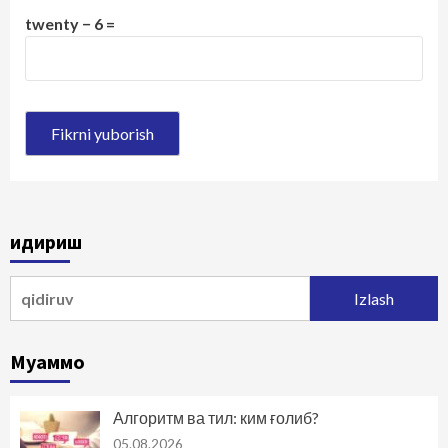
twenty − 6 =
Қидириш
Qidirshish:
Муаммо
Алгоритм ва тил: ким ғолиб?
05.08.2026