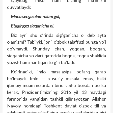
Quyidagi misol ham bizning fikrimizni
quvvatlaydi:
Mana senga olam-olam gul,
Etagingga siqqanicha ol.
Biz ayni shu o‘rinda sig‘ganicha ol deb ayta
olamizmi? Tabiiyki, jonli o‘zbek talaffuzi bunga yo‘l
qo‘ymaydi. Shunday ekan, yoqqan, boqqan,
siqqanicha so‘zlari qatorida boqqa, toqqa shaklida
yozish ham mantiqan to‘g‘ri bo‘ladi.
Ko‘rinadiki, imlo masalasiga befarq qarab
bo‘lmaydi. Imlo — xususiy masala emas, balki
ijtimoiy muammolardan biridir. Shu boisdan bo‘lsa
kerak, Prezidentimizning 2016 yil 13 maydagi
farmonida yangidan tashkil qilinayotgan Alisher
Navoiy nomidagi Toshkent davlat o‘zbek tili va
adabiyoti universitetining asosiy vazifalaridan biri