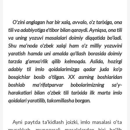
O‘zini anglagan har bir xalq, avvalo, o‘z tarixiga, ona
tili va adabiyotiga e’tibor bilan qaraydi. Ayniqsa, ona tili
va uning yozuvi masalalari doimiy diqqatida bo‘ladi.
Shu ma’noda o‘zbek xalqi ham o‘z milliy yozuvini
yaratish hamda uni amalda qo‘llash borasida doimiy
tarzda g‘amxo‘rlik qilib kelmoqda. Aslida, hozirgi
adabiy til imlo qoidalarimizga qadar juda ko‘p
bosqichlar bosib o‘tilgan. XX asrning boshlaridan
boshlab ma’rifatparvar bobolarimizning sa’y-
harakatlari bilan o‘zbek tili tarixida ilk marta imlo
qoidalari yaratilib, takomillasha borgan.
Ayni paytda ta’kidlash joizki, imlo masalasi o‘ta
murakkab, munozarali masalalardan biri bo‘lib