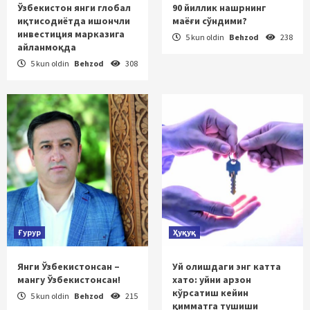
Ўзбекистон янги глобал
90 йиллик нашрнинг
иқтисодиётда ишончли
маёғи сўндими?
инвестиция марказига
5 kun oldin
Behzod
238
айланмоқда
5 kun oldin
Behzod
308
Ғурур
Ҳуқуқ
Янги Ўзбекистонсан –
Уй олишдаги энг катта
мангу Ўзбекистонсан!
хато: уйни арзон
кўрсатиш кейин
5 kun oldin
Behzod
215
қимматга тушиши