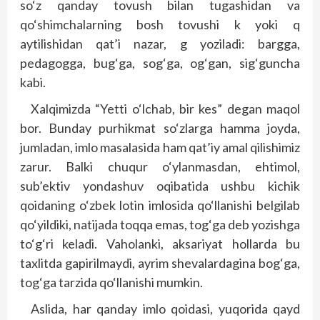
so‘z qanday tovush bilan tugashidan va
qo‘shimchalarning bosh tovushi k yoki q
aytilishidan qat’i nazar, g yoziladi: bargga,
pedagogga, bug‘ga, sog‘ga, og‘gan, sig‘guncha
kabi.
Xalqimizda “Yetti o‘lchab, bir kes” degan maqol
bor. Bunday purhikmat so‘zlarga hamma joyda,
jumladan, imlo masalasida ham qat’iy amal qilishimiz
zarur. Balki chuqur o‘ylanmasdan, ehtimol,
sub’ektiv yondashuv oqibatida ushbu kichik
qoidaning o‘zbek lotin imlosida qo‘llanishi belgilab
qo‘yildiki, natijada toqqa emas, tog‘ga deb yozishga
to‘g‘ri keladi. Vaholanki, aksariyat hollarda bu
taxlitda gapirilmaydi, ayrim shevalardagina bog‘ga,
tog‘ga tarzida qo‘llanishi mumkin.
Aslida, har qanday imlo qoidasi, yuqorida qayd