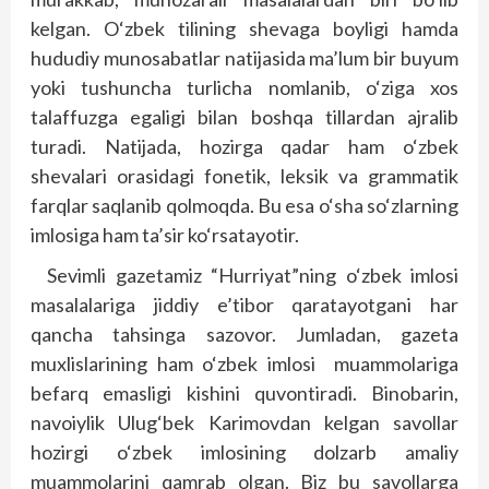
kelgan. O‘zbek tilining shevaga boyligi hamda
hududiy munosabatlar natijasida ma’lum bir buyum
yoki tushuncha turlicha nomlanib, o‘ziga xos
talaffuzga egaligi bilan boshqa tillardan ajralib
turadi. Natijada, hozirga qadar ham o‘zbek
shevalari orasidagi fonetik, leksik va grammatik
farqlar saqlanib qolmoqda. Bu esa o‘sha so‘zlarning
imlosiga ham ta’sir ko‘rsatayotir.
Sevimli gazetamiz “Hurriyat”ning o‘zbek imlosi
masalalariga jiddiy e’tibor qaratayotgani har
qancha tahsinga sazovor. Jumladan, gazeta
muxlislarining ham o‘zbek imlosi muammolariga
befarq emasligi kishini quvontiradi. Binobarin,
navoiylik Ulug‘bek Karimovdan kelgan savollar
hozirgi o‘zbek imlosining dolzarb amaliy
muammolarini qamrab olgan. Biz bu savollarga