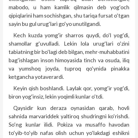
mabodo, u ham kamlik qilmasin deb yog‘och
qipiqlarini ham sochishgan, shu tariqa fursat o‘tgan
sayin bu gul urug‘lari go‘yo unutilgandi.
Kech kuzda yomg‘ir sharros quydi, do‘l yog‘di,
shamollar g‘uvulladi. Lekin lola urug‘lari o‘zini
tabiatning bir bo‘lagi deb bilgan, mehr-muhabbatini
bag‘ishlagan inson himoyasida tinch va osuda, iliq
va yumshoq joyda, tuproq qo‘ynida pinakka
ketgancha yotaverardi.
Keyin qish boshlandi. Laylak qor, yomg‘ir yog‘di,
biron yog‘insiz, lekin yoqimli kunlar o‘tdi.
Qaysidir kun deraza oynasidan qarab, hovli
sahnida marvariddek yaltiroq shudringni ko‘rishdi.
So‘ng kunlar ilidi. Pokiza va musaffo havodan
to‘yib-to‘yib nafas olish uchun yo‘lakdagi eshikni