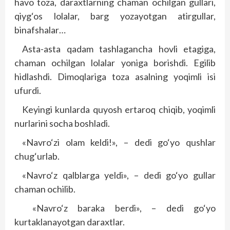
havo toza, daraxtlarning chaman ochilgan gullari,
qiyg‘os lolalar, barg yozayotgan atirgullar,
binafshalar…
Asta-asta qadam tashlagancha hovli etagiga,
chaman ochilgan lolalar yoniga borishdi. Egilib
hidlashdi. Dimoqlariga toza asalning yoqimli isi
ufurdi.
Keyingi kunlarda quyosh ertaroq chiqib, yoqimli
nurlarini socha boshladi.
«Navro‘zi olam keldi!», – dedi go‘yo qushlar
chug‘urlab.
«Navro‘z qalblarga yeldi», – dedi go‘yo gullar
chaman ochilib.
«Navro‘z baraka berdi», – dedi go‘yo
kurtaklanayotgan daraxtlar.