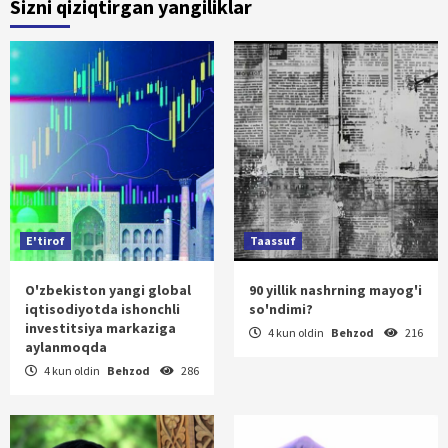
Sizni qiziqtirgan yangiliklar
E'tirof
Taassuf
O'zbekiston yangi global
90 yillik nashrning mayog'i
iqtisodiyotda ishonchli
so'ndimi?
investitsiya markaziga
4 kun oldin
Behzod
216
aylanmoqda
4 kun oldin
Behzod
286