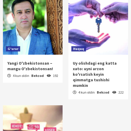
G'urur
Huquq
Yangi O'zbekistonsan –
Uy olishdagi eng katta
mangu O'zbekistonsan!
xato: uyni arzon
ko'rsatish keyin
4 kun oldin
Behzod
192
qimmatga tushishi
mumkin
4 kun oldin
Behzod
222