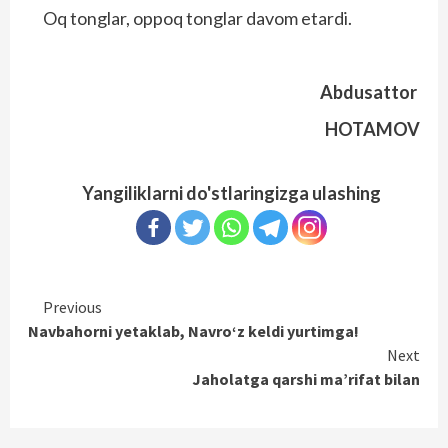
Oq tonglar, oppoq tonglar davom etardi.
Abdusattor
HOTAMOV
Yangiliklarni do'stlaringizga ulashing
Continue
Previous
Navbahorni yetaklab, Navro‘z keldi yurtimga!
Reading
Next
Jaholatga qarshi ma’rifat bilan