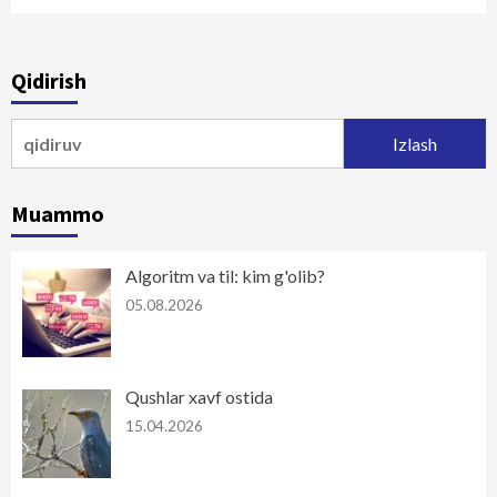
Qidirish
Qidirshish:
Muammo
Algoritm va til: kim g'olib?
05.08.2026
Qushlar xavf ostida
15.04.2026