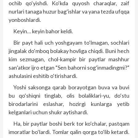
ochib qo‘yishdi. Ko‘kda quyosh charaqlar, zaif
nurlari tanaga huzur bag‘ishlar va yana tezda ufqqa
yonboshlardi.
Keyin… keyin bahor keldi.
Bir payt hali uch yoshgayam to‘lmagan, sochlari
jingalak do‘mboq bolakay hovliga chiqdi. Buni hech
kim sezmagan, chol-kampir bir paytlar mashhur
san’atkor ijro etgan “Sen bahorni sog‘inmadingmi?”
ashulasini eshitib o‘tirishardi.
Yoshi saksonga qarab borayotgan buva va buvi
bu qo‘shiqni tinglab, olis bolaliklari-yu, do‘stu
birodarlarini eslashar, hozirgi kunlarga yetib
kelganlari uchun shukr aytishardi.
Ha, bir paytlar boshi berk tor ko‘chalar, pastqam
imoratlar bo‘lardi. Tomlar qalin qorga to‘lib ketardi.