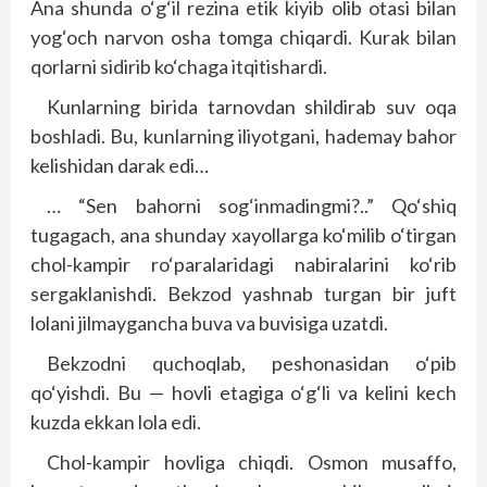
Ana shunda o‘g‘il rezina etik kiyib olib otasi bilan
yog‘och narvon osha tomga chiqardi. Kurak bilan
qorlarni sidirib ko‘chaga itqitishardi.
Kunlarning birida tarnovdan shildirab suv oqa
boshladi. Bu, kunlarning iliyotgani, hademay bahor
kelishidan darak edi…
… “Sen bahorni sog‘inmadingmi?..” Qo‘shiq
tugagach, ana shunday xayollarga ko‘milib o‘tirgan
chol-kampir ro‘paralaridagi nabiralarini ko‘rib
sergaklanishdi. Bekzod yashnab turgan bir juft
lolani jilmaygancha buva va buvisiga uzatdi.
Bekzodni quchoqlab, peshonasidan o‘pib
qo‘yishdi. Bu — hovli etagiga o‘g‘li va kelini kech
kuzda ekkan lola edi.
Chol-kampir hovliga chiqdi. Osmon musaffo,