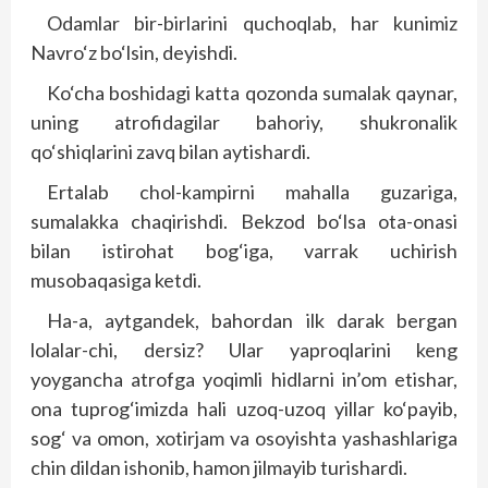
Odamlar bir-birlarini quchoqlab, har kunimiz
Navro‘z bo‘lsin, deyishdi.
Ko‘cha boshidagi katta qozonda sumalak qaynar,
uning atrofidagilar bahoriy, shukronalik
qo‘shiqlarini zavq bilan aytishardi.
Ertalab chol-kampirni mahalla guzariga,
sumalakka chaqirishdi. Bekzod bo‘lsa ota-onasi
bilan istirohat bog‘iga, varrak uchirish
musobaqasiga ketdi.
Ha-a, aytgandek, bahordan ilk darak bergan
lolalar-chi, dersiz? Ular yaproqlarini keng
yoygancha atrofga yoqimli hidlarni in’om etishar,
ona tuprog‘imizda hali uzoq-uzoq yillar ko‘payib,
sog‘ va omon, xotirjam va osoyishta yashashlariga
chin dildan ishonib, hamon jilmayib turishardi.