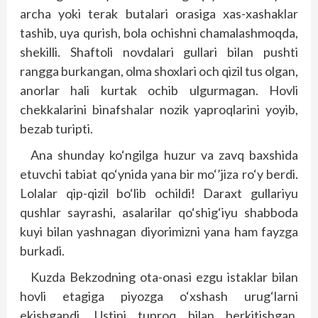
archa yoki terak butalari orasiga xas-xashaklar
tashib, uya qurish, bola ochishni chamalashmoqda,
shekilli. Shaftoli novdalari gullari bilan pushti
rangga burkangan, olma shoxlari och qizil tus olgan,
anorlar hali kurtak ochib ulgurmagan. Hovli
chekkalarini binafshalar nozik yaproqlarini yoyib,
bezab turipti.
Ana shunday ko‘ngilga huzur va zavq baxshida
etuvchi tabiat qo‘ynida yana bir mo‘’jiza ro‘y berdi.
Lolalar qip-qizil bo‘lib ochildi! Daraxt gullariyu
qushlar sayrashi, asalarilar qo‘shig‘iyu shabboda
kuyi bilan yashnagan diyorimizni yana ham fayzga
burkadi.
Kuzda Bekzodning ota-onasi ezgu istaklar bilan
hovli etagiga piyozga o‘xshash urug‘larni
ekishgandi. Ustini tuproq bilan berkitishgan,