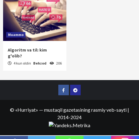
Muammo
Algoritm va til: kim
g'olib?
4 kun oldin
Behzod
206
Facebook
Telegram
©
«Hurriyat»
— mustaqil gazetasining rasmiy veb-sayti
|
2014-2024