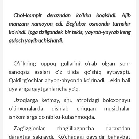
Chol-kampir derazadan ko‘kka boqishdi. Ajib
manzara namoyon edi. Beg‘ubor osmonda turnalar
ko‘rindi. Ipga tizilgandek bir tekis, yayrab-yayrab keng
quloch yoyib uchishardi.
O‘rikning oppoq gullarini o‘rab olgan son-
sanoqsiz asalari o‘z tilida qo‘shiq aytayapti.
Qaldirg‘ochlar ahyon-ahyonda ko‘rinadi. Lekin hali
uyalariga qaytganlaricha yo‘q.
Uzoqlarga ketmay, shu atrofdagi boloxonayu
o‘tinxonalarda qishlab chiqqan musichalar
ishkomlarga qo‘nib ku-kulashmoqda.
Zag‘izg‘onlar chag‘illagancha daraxtdan
daraxtga sakraydi. Ko‘chadagi qaysidir bahaybat