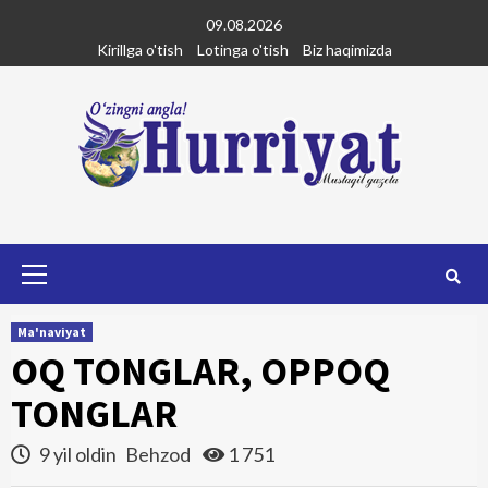
Skip
09.08.2026
to
Kirillga o'tish
Lotinga o'tish
Biz haqimizda
content
Primary
Menu
Ma'naviyat
OQ TONGLAR, OPPOQ
TONGLAR
9 yil oldin
Behzod
1 751