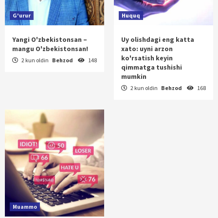
G'urur
Huquq
Yangi O'zbekistonsan –
Uy olishdagi eng katta
mangu O'zbekistonsan!
xato: uyni arzon
ko'rsatish keyin
2 kun oldin
Behzod
148
qimmatga tushishi
mumkin
2 kun oldin
Behzod
168
Muammo