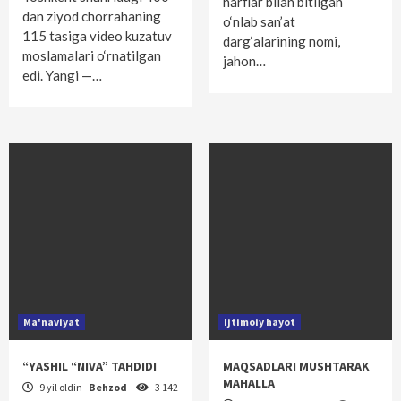
harflar bilan bitilgan
dan ziyod chorrahaning
o‘nlab san’at
115 tasiga video kuzatuv
darg‘alarining nomi,
moslamalari o‘rnatilgan
jahon…
edi. Yangi —…
Ma'naviyat
Ijtimoiy hayot
“YASHIL “NIVA” TAHDIDI
MAQSADLARI MUSHTARAK
MAHALLA
9 yil oldin
Behzod
3 142