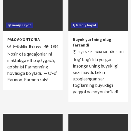
Ijtimoiy hayot
Ijtimoiy hayot
PALOV-XONTO‘RA
Buyuk yurtning ulug‘
farzandi
9 yil oldin
Behzod
1 694
9 yil oldin
Behzod
1 983
Nosir ota qaqajonlarini
Tog‘ bag‘rida yurgan
maktabga eltib qo‘ygach,
insonga uning buyukligi
qo‘shnisi Farmonning
sezilmaydi. Lekin
hovlisiga bo‘yladi. — O‘-o‘,
uzoqlashgan sari
Farmon, Farmon rais! …
tog‘larning buyukligi
yaqqol namoyon bo‘ladi….