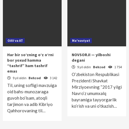
OAV va AT
Ma'naviyat
Har bir so‘zning o‘z o‘rni
NOVSORJI — yilboshi
bor yoxud hamma
degani
“tashrif” ham tashrif
9 yil oldin
Behzod
1 754
emas
O‘zbekiston Respublikasi
9 yil oldin
Behzod
3 142
Prezidenti Shavkat
Til, uning sofligi mavzuiga
Mirziyoevning “2017 yilgi
oid bahs-munozaraga
Navro‘z umumxalq
guvoh bo‘lsam, atoqli
bayramiga tayyorgarlik
tarjimon va adib Kibriyo
ko‘rish va uni o‘tkazish…
Qahhorovaning til…