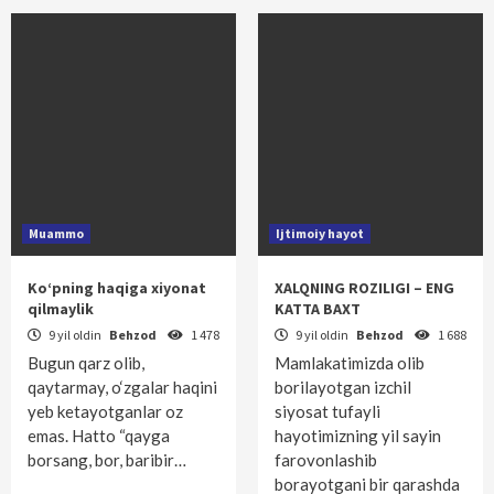
Muammo
Ijtimoiy hayot
Ko‘pning haqiga xiyonat
XALQNING ROZILIGI – ENG
qilmaylik
KATTA BAXT
9 yil oldin
Behzod
1 478
9 yil oldin
Behzod
1 688
Bugun qarz olib,
Mamlakatimizda olib
qaytarmay, o‘zgalar haqini
borilayotgan izchil
yeb ketayotganlar oz
siyosat tufayli
emas. Hatto “qayga
hayotimizning yil sayin
borsang, bor, baribir…
farovonlashib
borayotgani bir qarashda