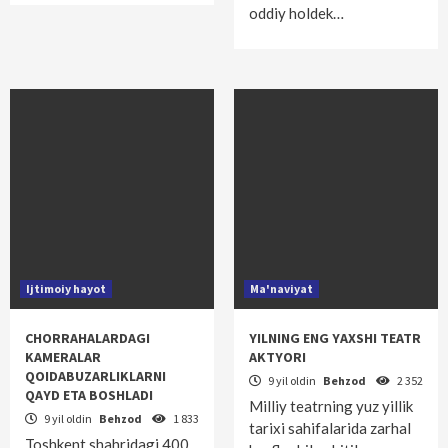
oddiy holdek…
Ijtimoiy hayot
Ma'naviyat
CHORRAHALARDAGI
YILNING ENG YAXSHI TEATR
KAMERALAR
AKTYORI
QOIDABUZARLIKLARNI
9 yil oldin
Behzod
2 352
QAYD ETA BOSHLADI
Milliy teatrning yuz yillik
9 yil oldin
Behzod
1 833
tarixi sahifalarida zarhal
Toshkent shahridagi 400