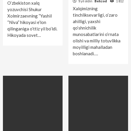
9 yil oldin
Behzod
1 812
O‘zbekiston xalq
Xalqimizning
yozuvchisi Shukur
tinchliksevarligi, o‘zaro
Xolmirzaevning “Yashil
ahilligi, yaxshi
“Niva” hikoyasi e’lon
qo‘shnichilik
qilinganiga o‘ttiz yil bo‘ldi.
munosabatlarini o‘rnata
Hikoyada sovet…
olishi va milliy totuvlikka
moyilligi mahalladan
boshlanadi….