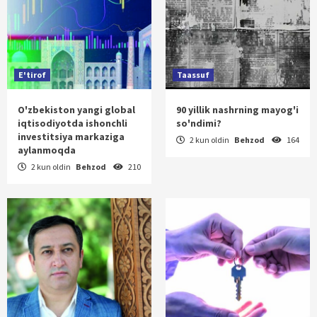
E'tirof
Taassuf
O'zbekiston yangi global
90 yillik nashrning mayog'i
iqtisodiyotda ishonchli
so'ndimi?
investitsiya markaziga
2 kun oldin
Behzod
164
aylanmoqda
2 kun oldin
Behzod
210