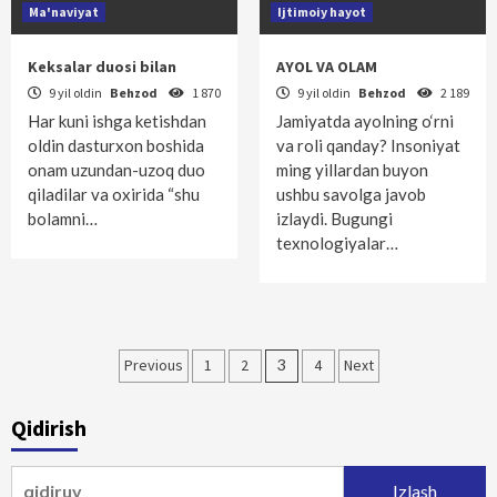
Ma'naviyat
Ijtimoiy hayot
Keksalar duosi bilan
AYOL VA OLAM
9 yil oldin
Behzod
1 870
9 yil oldin
Behzod
2 189
Har kuni ishga ketishdan
Jamiyatda ayolning o‘rni
oldin dasturxon boshida
va roli qanday? Insoniyat
onam uzundan-uzoq duo
ming yillardan buyon
qiladilar va oxirida “shu
ushbu savolga javob
bolamni…
izlaydi. Bugungi
texnologiyalar…
Maqolalar
Previous
1
2
3
4
Next
bo‘yicha
Qidirish
harakatlanish
Qidirshish: