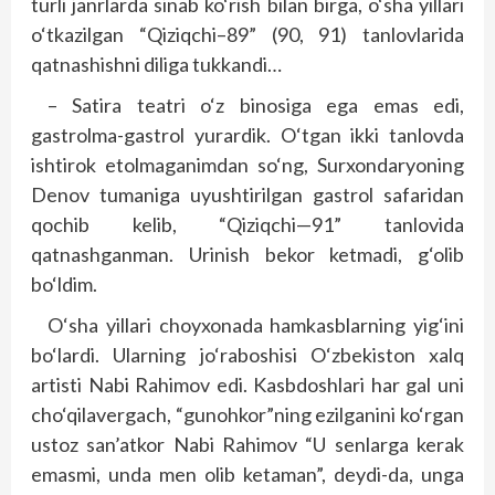
turli janrlarda sinab ko‘rish bilan birga, o‘sha yillari
o‘tkazilgan “Qiziqchi–89” (90, 91) tanlovlarida
qatnashishni diliga tukkandi…
– Satira teatri o‘z binosiga ega emas edi,
gastrolma-gastrol yurardik. O‘tgan ikki tanlovda
ishtirok etolmaganimdan so‘ng, Surxondaryoning
Denov tumaniga uyushtirilgan gastrol safaridan
qochib kelib, “Qiziqchi—91” tanlovida
qatnashganman. Urinish bekor ketmadi, g‘olib
bo‘ldim.
O‘sha yillari choyxonada hamkasblarning yig‘ini
bo‘lardi. Ularning jo‘raboshisi O‘zbekiston xalq
artisti Nabi Rahimov edi. Kasbdoshlari har gal uni
cho‘qilavergach, “gunohkor”ning ezilganini ko‘rgan
ustoz san’atkor Nabi Rahimov “U senlarga kerak
emasmi, unda men olib ketaman”, deydi-da, unga