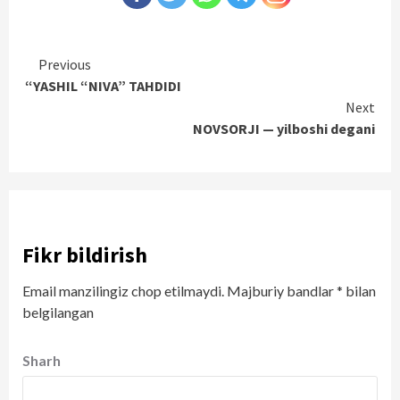
Continue
Previous
“YASHIL “NIVA” TAHDIDI
Reading
Next
NOVSORJI — yilboshi degani
Fikr bildirish
Email manzilingiz chop etilmaydi.
Majburiy bandlar
*
bilan
belgilangan
Sharh