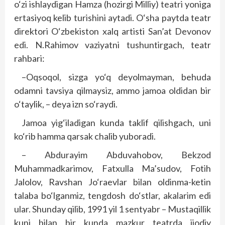
o‘zi ishlaydigan Hamza (hozirgi Milliy) teatri yoniga
ertasiyoq kelib turishini aytadi. O‘sha paytda teatr
direktori O‘zbekiston xalq artisti San’at Devonov
edi. N.Rahimov vaziyatni tushuntirgach, teatr
rahbari:
–Oqsoqol, sizga yo‘q deyolmayman, behuda
odamni tavsiya qilmaysiz, ammo jamoa oldidan bir
o‘taylik, – deya izn so‘raydi.
Jamoa yig‘iladigan kunda taklif qilishgach, uni
ko‘rib hamma qarsak chalib yuboradi.
– Abdurayim Abduvahobov, Bekzod
Muhammadkarimov, Fatxulla Ma’sudov, Fotih
Jalolov, Ravshan Jo‘raevlar bilan oldinma-ketin
talaba bo‘lganmiz, tengdosh do‘stlar, akalarim edi
ular. Shunday qilib, 1991 yil 1 sentyabr – Mustaqillik
kuni bilan bir kunda mazkur teatrda ijodiy