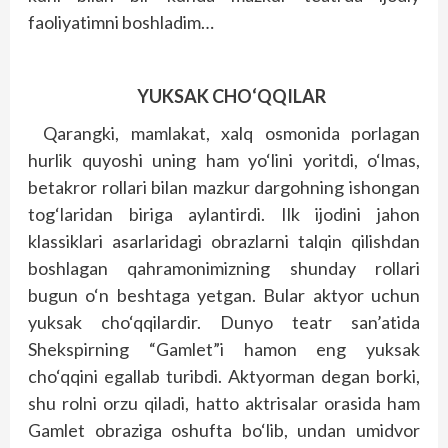
faoliyatimni boshladim…
YUKSAK CHO‘QQILAR
Qarangki, mamlakat, xalq osmonida porlagan
hurlik quyoshi uning ham yo‘lini yoritdi, o‘lmas,
betakror rollari bilan mazkur dargohning ishongan
tog‘laridan biriga aylantirdi. Ilk ijodini jahon
klassiklari asarlaridagi obrazlarni talqin qilishdan
boshlagan qahramonimizning shunday rollari
bugun o‘n beshtaga yetgan. Bular aktyor uchun
yuksak cho‘qqilardir. Dunyo teatr san’atida
Shekspirning “Gamlet”i hamon eng yuksak
cho‘qqini egallab turibdi. Aktyorman degan borki,
shu rolni orzu qiladi, hatto aktrisalar orasida ham
Gamlet obraziga oshufta bo‘lib, undan umidvor