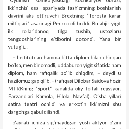
“Uylanish” komediyasidagi Kochkaryov obrazi,
ikkinchisi esa Ispaniyada fashizmning boshlanish
davrini aks ettiruvchi Brextning “Teresta karar
miltiqlari” asaridagi Pedro roli bo‘ldi. Bu abjir yigit
ilk rollaridanoq tilga tushib, ustozlaru
tengdoshlarining e’tiborini qozondi. Yana bir
yutug‘i…
– Institutdan hamma bitta diplom bilan chiqqan
bo‘lsa, men bir omadli, uddaburon yigit sifatida ham
diplom, ham rafiqalik bo‘lib chiqdim, – deydi u
hazilomuz gap qilib. – (rafiqasi Dilobar Saidova hozir
MTRKning “Sport” kanalida oliy toifali rejissyor.
Farzandlari Kamola, Hilola, Navfal). O‘sha yillari
satira teatri ochildi va er-xotin ikkimizni shu
dargohga qabul qilishdi.
o‘ayrati ichiga sig‘maydigan yosh aktyor o‘zini