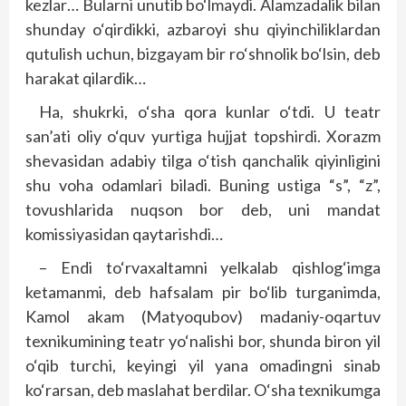
kezlar… Bularni unutib bo‘lmaydi. Alamzadalik bilan
shunday o‘qirdikki, azbaroyi shu qiyinchiliklardan
qutulish uchun, bizgayam bir ro‘shnolik bo‘lsin, deb
harakat qilardik…
Ha, shukrki, o‘sha qora kunlar o‘tdi. U teatr
san’ati oliy o‘quv yurtiga hujjat topshirdi. Xorazm
shevasidan adabiy tilga o‘tish qanchalik qiyinligini
shu voha odamlari biladi. Buning ustiga “s”, “z”,
tovushlarida nuqson bor deb, uni mandat
komissiyasidan qaytarishdi…
– Endi to‘rvaxaltamni yelkalab qishlog‘imga
ketamanmi, deb hafsalam pir bo‘lib turganimda,
Kamol akam (Matyoqubov) madaniy-oqartuv
texnikumining teatr yo‘nalishi bor, shunda biron yil
o‘qib turchi, keyingi yil yana omadingni sinab
ko‘rarsan, deb maslahat berdilar. O‘sha texnikumga