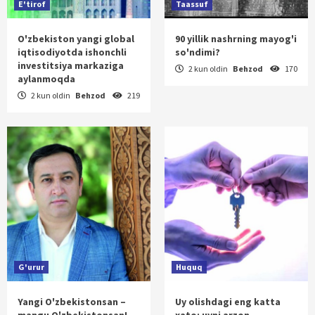
E'tirof
Taassuf
O'zbekiston yangi global
90 yillik nashrning mayog'i
iqtisodiyotda ishonchli
so'ndimi?
investitsiya markaziga
2 kun oldin
Behzod
170
aylanmoqda
2 kun oldin
Behzod
219
G'urur
Huquq
Yangi O'zbekistonsan –
Uy olishdagi eng katta
mangu O'zbekistonsan!
xato: uyni arzon