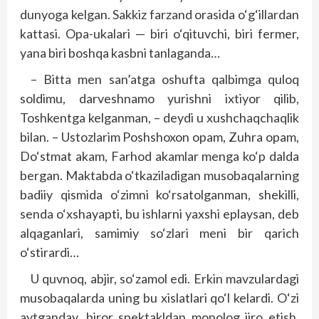
dunyoga kelgan. Sakkiz farzand orasida o‘g‘illardan
kattasi. Opa-ukalari — biri o‘qituvchi, biri fermer,
yana biri boshqa kasbni tanlaganda…
– Bitta men san’atga oshufta qalbimga quloq
soldimu, darveshnamo yurishni ixtiyor qilib,
Toshkentga kelganman, – deydi u xushchaqchaqlik
bilan. – Ustozlarim Poshshoxon opam, Zuhra opam,
Do‘stmat akam, Farhod akamlar menga ko‘p dalda
bergan. Maktabda o‘tkaziladigan musobaqalarning
badiiy qismida o‘zimni ko‘rsatolganman, shekilli,
senda o‘xshayapti, bu ishlarni yaxshi eplaysan, deb
alqaganlari, samimiy so‘zlari meni bir qarich
o‘stirardi…
U quvnoq, abjir, so‘zamol edi. Erkin mavzulardagi
musobaqalarda uning bu xislatlari qo‘l kelardi. O‘zi
aytganday, biror spektakldan monolog ijro etish,