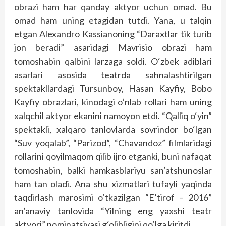
obrazi ham har qanday aktyor uchun omad. Bu
omad ham uning etagidan tutdi. Yana, u talqin
etgan Alexandro Kassianoning “Daraxtlar tik turib
jon beradi” asaridagi Mavrisio obrazi ham
tomoshabin qalbini larzaga soldi. O‘zbek adiblari
asarlari asosida teatrda sahnalashtirilgan
spektakllardagi Tursunboy, Hasan Kayfiy, Bobo
Kayfiy obrazlari, kinodagi o‘nlab rollari ham uning
xalqchil aktyor ekanini namoyon etdi. “Qalliq o‘yin”
spektakli, xalqaro tanlovlarda sovrindor bo‘lgan
“Suv yoqalab”, “Parizod”, “Chavandoz” filmlaridagi
rollarini qoyilmaqom qilib ijro etganki, buni nafaqat
tomoshabin, balki hamkasblariyu san’atshunoslar
ham tan oladi. Ana shu xizmatlari tufayli yaqinda
taqdirlash marosimi o‘tkazilgan “E’tirof – 2016”
an’anaviy tanlovida “Yilning eng yaxshi teatr
aktyori” nominatsiyasi g‘olibligini qo‘lga kiritdi.