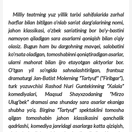
Milliy teatrning yuz yillik tarixi sahifalarida zarhal
harflar bilan bitilgan o‘nlab san’at darg‘alarining nomi,
jahon klassikasi, o‘zbek san’atining bor bo‘y-bastini
namoyon qiladigan sara asarlarni qoniqish bilan o‘qiy
olasiz. Bugun ham bu dargohning mavqei, salobatini
ko‘rsata oladigan, tomoshabinni qoniqtiradigan asarlar,
ularni mahorat bilan ijro etayotgan aktyorlar bor.
O‘tgan yil so‘ngida sahnalashtirilgan, frantsuz
dramaturgi Jan-Batist Molerning “Tartyuf” (“Firibgar”),
turk yozuvchisi Rashod Nuri Guntekinning “Xalala”
komediyalari, Maqsud Shayxzodaning “Mirzo
Ulug‘bek” dramasi ana shunday sara asarlar ekaniga
shubha yo‘q. Birgina “Tartyuf” spektaklini tomosha
qilgan tomoshabin jahon klassikasini qanchalik
qadrlashi, komediya janridagi asarlarga katta qiziqish,