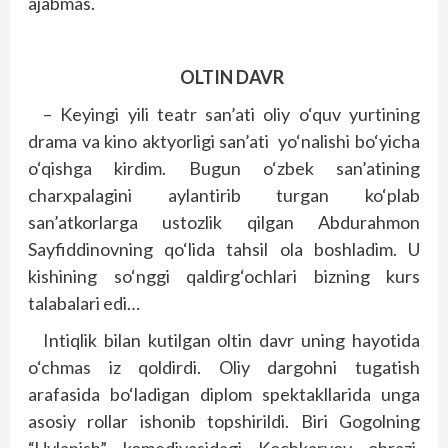
ajabmas.
OLTIN DAVR
– Keyingi yili teatr san’ati oliy o‘quv yurtining
drama va kino aktyorligi san’ati yo‘nalishi bo‘yicha
o‘qishga kirdim. Bugun o‘zbek san’atining
charxpalagini aylantirib turgan ko‘plab
san’atkorlarga ustozlik qilgan Abdurahmon
Sayfiddinovning qo‘lida tahsil ola boshladim. U
kishining so‘nggi qaldirg‘ochlari bizning kurs
talabalari edi…
Intiqlik bilan kutilgan oltin davr uning hayotida
o‘chmas iz qoldirdi. Oliy dargohni tugatish
arafasida bo‘ladigan diplom spektakllarida unga
asosiy rollar ishonib topshirildi. Biri Gogolning