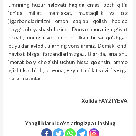
umrining huzur-halovati haqida emas, besh qit’a
ichida millat, mamlakat, mustaqillik va o‘z
jigarbandlarimizni omon saqlab qolish haqida
qayg‘urib yashash lozim. Dunyo imoratiga g‘isht
qo‘yib, uning rivoji uchun ulkan hissa qo‘shgan
buyuklar avlodi, ularning vorislarimiz. Demak, endi
navbat bizga, farzandlarimizga… Ular-da, ana shu
imorat bo‘y cho‘zishi uchun hissa qo‘shsin, ammo
g‘isht ko‘chirib, ota-ona, el-yurt, millat yuzini yerga
qaratmasinlar…
Xolida FAYZIYEVA
Yangiliklarni do'stlaringizga ulashing