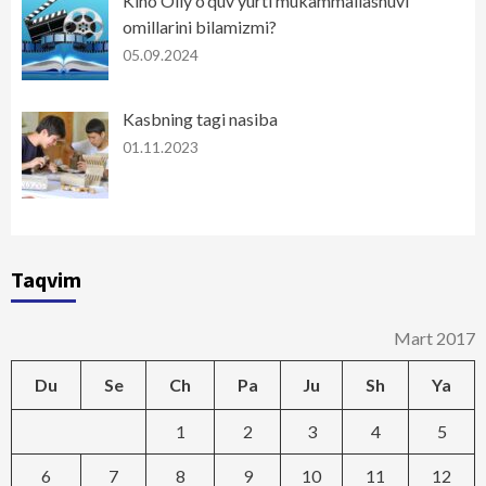
Kino Oliy o'quv yurti mukammallashuvi
omillarini bilamizmi?
05.09.2024
Kasbning tagi nasiba
01.11.2023
Taqvim
Mart 2017
Du
Se
Ch
Pa
Ju
Sh
Ya
1
2
3
4
5
6
7
8
9
10
11
12