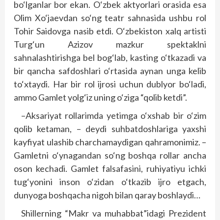
bo‘lganlar bor ekan. O‘zbek aktyorlari orasida esa
Olim Xo‘jaevdan so‘ng teatr sahnasida ushbu rol
Tohir Saidovga nasib etdi. O‘zbekiston xalq artisti
Turg‘un Azizov mazkur spektaklni
sahnalashtirishga bel bog‘lab, kasting o‘tkazadi va
bir qancha safdoshlari o‘rtasida aynan unga kelib
to‘xtaydi. Har bir rol ijrosi uchun dublyor bo‘ladi,
ammo Gamlet yolg‘iz uning o‘ziga “qolib ketdi”.
–Aksariyat rollarimda yetimga o‘xshab bir o‘zim
qolib ketaman, – deydi suhbatdoshlariga yaxshi
kayfiyat ulashib charchamaydigan qahramonimiz. –
Gamletni o‘ynagandan so‘ng boshqa rollar ancha
oson kechadi. Gamlet falsafasini, ruhiyatiyu ichki
tug‘yonini inson o‘zidan o‘tkazib ijro etgach,
dunyoga boshqacha nigoh bilan qaray boshlaydi…
Shillerning “Makr va muhabbat”idagi Prezident