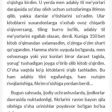
o‘qishga kirdim. U yerda men adabiy til me’yorlari
darajasida so‘zlay olish uchun ustozlarimga iltimos
qilib, yakka darslar o‘tishlarini so‘radim. Ular
kitoblarni suxandonlarga o‘xshab ovoz chiqarib
o‘qiyversang, tiling burro bo‘lib, adabiy til
me’yorlarini egallab olasan, derdi. Kuniga 150 bet
kitob o‘qimasdan uxlamasdim, o‘zimga-o‘zim shart
qo‘ygandim. Hamma shirin uyquda bo‘lganda, men
oshxonaga yoki yoz kunlari biror daraxt tagida,
yorug‘ tushadigan joyga o‘tirib olib kitob o‘qirdim.
O‘sha vaqtda ko‘p kitoblarni o‘qib tashladim. Bu
ham adabiy tilni egallashga, ham nutqim
rivojlanishiga, fikrim o‘sishiga yordam berdi…
Bugun sahnada, ijodiy uchrashuvlarda, ijodkorlar
davrasida nuktadonligi, fikrlarini ravon bayon qila
olishiga o‘sha urinishlar poydevor bo‘lgan bo‘lsa