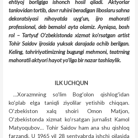
ehtiyoj borligiga ishonch hosil qiladi. Aktyorlar
tanlovidan tortib, davr ruhini beradigan liboslaru sahna
dekoratsiyasi nihoyatda uyg‘un, ijro mahorati
professional, deb bemalol ayta olamiz. Ayniqsa, bosh
rol – Tartyuf O‘zbekistonda xizmat ko‘rsatgan artist
Tohir Saidov ijrosida yuksak darajada ochib berilgan.
Keling, tahririyatimizning bugungi mehmoni, teatrning
mahoratli aktyori hayot yo‘liga bir nazar tashlaylik.
ILK UCHQUN
…Xorazmning so‘lim Bog‘olon qishlog‘idan
ko‘plab elga taniqli ziyolilar yetishib chiqqan.
O‘zbekiston xalq shoiri Omon Matjon,
O‘zbekistonda xizmat ko‘rsatgan jurnalist Kamol
Matyoqubov… Tohir Saidov ham ana shu qishloq
farzandi. U 1965 yil 28 sentyabrda ishchi oilasida