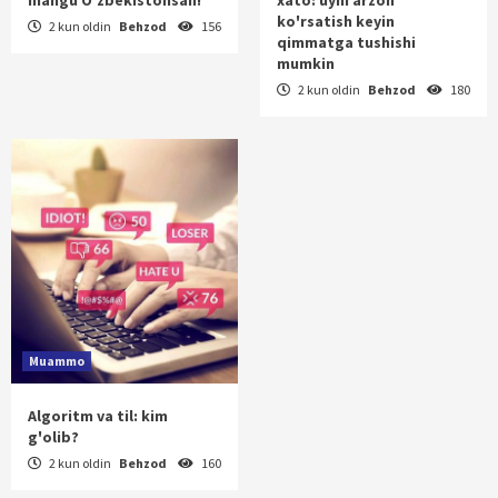
ko'rsatish keyin
2 kun oldin
Behzod
156
qimmatga tushishi
mumkin
2 kun oldin
Behzod
180
Muammo
Algoritm va til: kim
g'olib?
2 kun oldin
Behzod
160