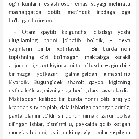
og‘ir kunlarni eslash oson emas, suyagi mehnatu
mashaqqatda qotib, metindek irodaga ega
bo‘lolgan bu inson:
– Otam qaytib kelguncha, oiladagi yoshi
ulug‘larning barini jo‘natib bo‘ldik, – deya
yaqinlarini bir-bir xotirlaydi. – Bir burda non
topishning o‘zi bo‘lmagan, maktabga kerakli
anjomlarni, sport kiyimlarini tanaffusda tezgina bir-
birimizga yetkazar, galma-galdan almashtirib
kiyardik. Bugungidek sharoit qayda, kigizning
ustida ko‘kragimizni yerga berib, dars tayyorlardik.
Maktabdan keliboq bir burda nonni olib, ariq yo
krandan suv ho‘plab, dala ishlariga chopganlarimiz,
paxta planini to‘ldirish uchun nimaiki zarur bo‘lsa
qilingan ishlar, o‘smirmi u, paykalda qolib ketgan
murg‘ak bolami, ustidan kimyoviy dorilar sepilgan