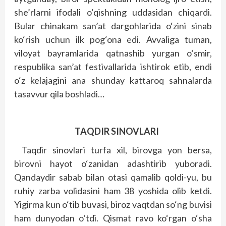
she’rlarni ifodali o‘qishning uddasidan chiqardi.
Bular chinakam san’at dargohlarida o‘zini sinab
ko‘rish uchun ilk pog‘ona edi. Avvaliga tuman,
viloyat bayramlarida qatnashib yurgan o‘smir,
respublika san’at festivallarida ishtirok etib, endi
o‘z kelajagini ana shunday kattaroq sahnalarda
tasavvur qila boshladi…
TAQDIR SINOVLARI
Taqdir sinovlari turfa xil, birovga yon bersa,
birovni hayot o‘zanidan adashtirib yuboradi.
Qandaydir sabab bilan otasi qamalib qoldi-yu, bu
ruhiy zarba volidasini ham 38 yoshida olib ketdi.
Yigirma kun o‘tib buvasi, biroz vaqtdan so‘ng buvisi
ham dunyodan o‘tdi. Qismat ravo ko‘rgan o‘sha