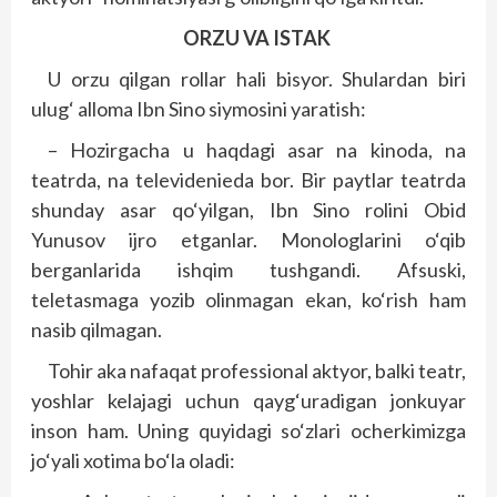
ORZU VA ISTAK
U orzu qilgan rollar hali bisyor. Shulardan biri
ulug‘ alloma Ibn Sino siymosini yaratish:
– Hozirgacha u haqdagi asar na kinoda, na
teatrda, na televidenieda bor. Bir paytlar teatrda
shunday asar qo‘yilgan, Ibn Sino rolini Obid
Yunusov ijro etganlar. Monologlarini o‘qib
berganlarida ishqim tushgandi. Afsuski,
teletasmaga yozib olinmagan ekan, ko‘rish ham
nasib qilmagan.
Tohir aka nafaqat professional aktyor, balki teatr,
yoshlar kelajagi uchun qayg‘uradigan jonkuyar
inson ham. Uning quyidagi so‘zlari ocherkimizga
jo‘yali xotima bo‘la oladi: