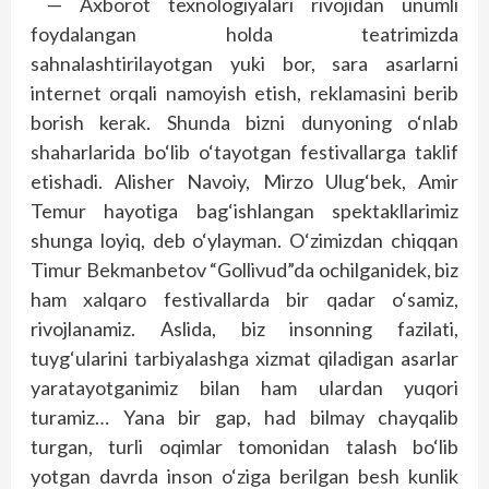
— Axborot texnologiyalari rivojidan unumli
foydalangan holda teatrimizda
sahnalashtirilayotgan yuki bor, sara asarlarni
internet orqali namoyish etish, reklamasini berib
borish kerak. Shunda bizni dunyoning o‘nlab
shaharlarida bo‘lib o‘tayotgan festivallarga taklif
etishadi. Alisher Navoiy, Mirzo Ulug‘bek, Amir
Temur hayotiga bag‘ishlangan spektakllarimiz
shunga loyiq, deb o‘ylayman. O‘zimizdan chiqqan
Timur Bekmanbetov “Gollivud”da ochilganidek, biz
ham xalqaro festivallarda bir qadar o‘samiz,
rivojlanamiz. Aslida, biz insonning fazilati,
tuyg‘ularini tarbiyalashga xizmat qiladigan asarlar
yaratayotganimiz bilan ham ulardan yuqori
turamiz… Yana bir gap, had bilmay chayqalib
turgan, turli oqimlar tomonidan talash bo‘lib
yotgan davrda inson o‘ziga berilgan besh kunlik