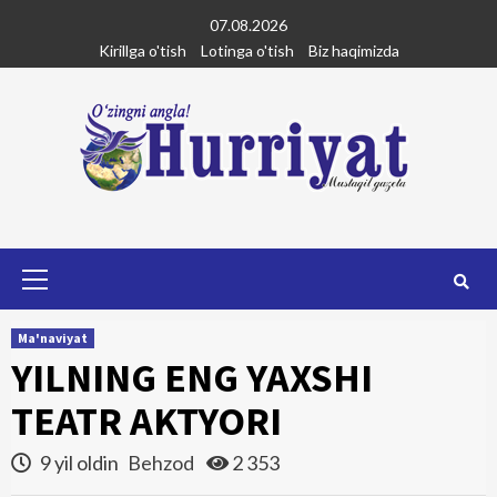
Skip
07.08.2026
to
Kirillga o'tish
Lotinga o'tish
Biz haqimizda
content
Primary
Menu
Ma'naviyat
YILNING ENG YAXSHI
TEATR AKTYORI
9 yil oldin
Behzod
2 353