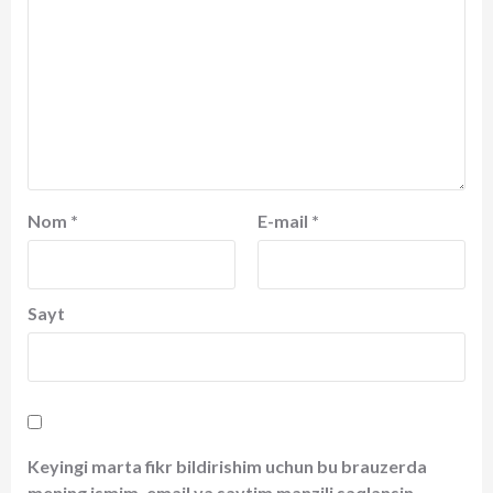
Nom
*
E-mail
*
Sayt
Keyingi marta fikr bildirishim uchun bu brauzerda
mening ismim, email va saytim manzili saqlansin.