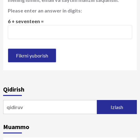
Please enter an answer in digits:
6 + seventeen =
Qidirish
Qidirshish:
Muammo