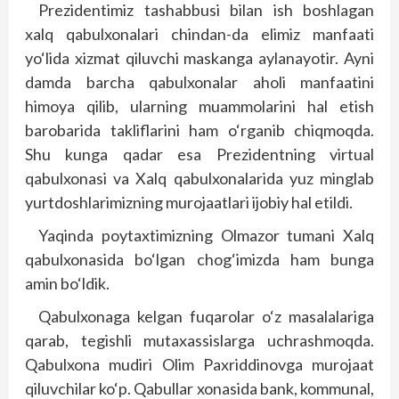
Prezidentimiz tashabbusi bilan ish boshlagan
xalq qabulxonalari chindan-da elimiz manfaati
yo‘lida xizmat qiluvchi maskanga aylanayotir. Ayni
damda barcha qabulxonalar aholi manfaatini
himoya qilib, ularning muammolarini hal etish
barobarida takliflarini ham o‘rganib chiqmoqda.
Shu kunga qadar esa Prezidentning virtual
qabulxonasi va Xalq qabulxonalarida yuz minglab
yurtdoshlarimizning murojaatlari ijobiy hal etildi.
Yaqinda poytaxtimizning Olmazor tumani Xalq
qabulxonasida bo‘lgan chog‘imizda ham bunga
amin bo‘ldik.
Qabulxonaga kelgan fuqarolar o‘z masalalariga
qarab, tegishli mutaxassislarga uchrashmoqda.
Qabulxona mudiri Olim Paxriddinovga murojaat
qiluvchilar ko‘p. Qabullar xonasida bank, kommunal,