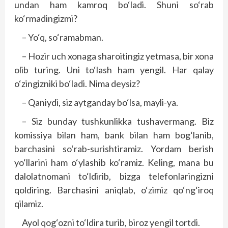
undan ham kamroq bo‘ladi. Shuni so‘rab
ko‘rmadingizmi?
– Yo‘q, so‘ramabman.
– Hozir uch xonaga sharoitingiz yetmasa, bir xona
olib turing. Uni to‘lash ham yengil. Har qalay
o‘zingizniki bo‘ladi. Nima deysiz?
– Qaniydi, siz aytganday bo‘lsa, mayli-ya.
– Siz bunday tushkunlikka tushavermang. Biz
komissiya bilan ham, bank bilan ham bog‘lanib,
barchasini so‘rab-surishtiramiz. Yordam berish
yo‘llarini ham o‘ylashib ko‘ramiz. Keling, mana bu
dalolatnomani to‘ldirib, bizga telefonlaringizni
qoldiring. Barchasini aniqlab, o‘zimiz qo‘ng‘iroq
qilamiz.
Ayol qog‘ozni to‘ldira turib, biroz yengil tortdi.