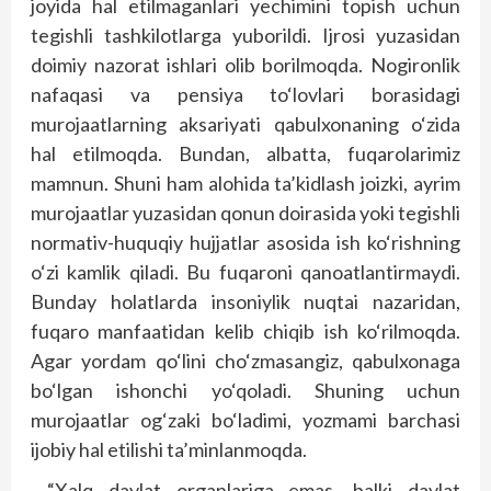
joyida hal etilmaganlari yechimini topish uchun
tegishli tashkilotlarga yuborildi. Ijrosi yuzasidan
doimiy nazorat ishlari olib borilmoqda. Nogironlik
nafaqasi va pensiya to‘lovlari borasidagi
murojaatlarning aksariyati qabulxonaning o‘zida
hal etilmoqda. Bundan, albatta, fuqarolarimiz
mamnun. Shuni ham alohida ta’kidlash joizki, ayrim
murojaatlar yuzasidan qonun doirasida yoki tegishli
normativ-huquqiy hujjatlar asosida ish ko‘rishning
o‘zi kamlik qiladi. Bu fuqaroni qanoatlantirmaydi.
Bunday holatlarda insoniylik nuqtai nazaridan,
fuqaro manfaatidan kelib chiqib ish ko‘rilmoqda.
Agar yordam qo‘lini cho‘zmasangiz, qabulxonaga
bo‘lgan ishonchi yo‘qoladi. Shuning uchun
murojaatlar og‘zaki bo‘ladimi, yozmami barchasi
ijobiy hal etilishi ta’minlanmoqda.
“Xalq davlat organlariga emas, balki davlat