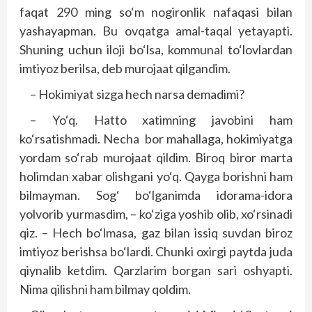
faqat 290 ming so‘m nogironlik nafaqasi bilan
yashayapman. Bu ovqatga amal-taqal yetayapti.
Shuning uchun iloji bo‘lsa, kommunal to‘lovlardan
imtiyoz berilsa, deb murojaat qilgandim.
– Hokimiyat sizga hech narsa demadimi?
– Yo‘q. Hatto xatimning javobini ham
ko‘rsatishmadi. Necha bor mahallaga, hokimiyatga
yordam so‘rab murojaat qildim. Biroq biror marta
holimdan xabar olishgani yo‘q. Qayga borishni ham
bilmayman. Sog‘ bo‘lganimda idorama-idora
yolvorib yurmasdim, – ko‘ziga yoshib olib, xo‘rsinadi
qiz. – Hech bo‘lmasa, gaz bilan issiq suvdan biroz
imtiyoz berishsa bo‘lardi. Chunki oxirgi paytda juda
qiynalib ketdim. Qarzlarim borgan sari oshyapti.
Nima qilishni ham bilmay qoldim.