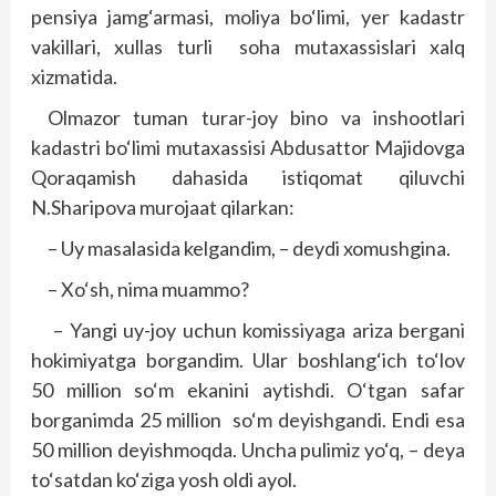
pensiya jamg‘armasi, moliya bo‘limi, yer kadastr
vakillari, xullas turli soha mutaxassislari xalq
xizmatida.
Olmazor tuman turar-joy bino va inshootlari
kadastri bo‘limi mutaxassisi Abdusattor Majidovga
Qoraqamish dahasida istiqomat qiluvchi
N.Sharipova murojaat qilarkan:
– Uy masalasida kelgandim, – deydi xomushgina.
– Xo‘sh, nima muammo?
– Yangi uy-joy uchun komissiyaga ariza bergani
hokimiyatga borgandim. Ular boshlang‘ich to‘lov
50 million so‘m ekanini aytishdi. O‘tgan safar
borganimda 25 million so‘m deyishgandi. Endi esa
50 million deyishmoqda. Uncha pulimiz yo‘q, – deya
to‘satdan ko‘ziga yosh oldi ayol.