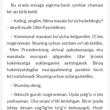
Bu orada xonaga yigirma besh yoshlar chamasi
bir qiz kirib keldi.
– Keling, singlim. Nima masala bo‘yicha keldingiz?
– deydi mudir Olim Paxriddinov.
– Kommunal masalasi bo‘yicha kelgandim. O‘zim
nogironman. Shuning uchun yordam so‘rab keldim.
Men Prezidentning virtual qabulxonasiga shu
masalada murojaat qilgandim. Ular ijrosini
hokimiyatga yuklanganini aytishgandi. Biroq
hokimiyatdagilar murojaatimning javobini hech
ko‘rsatishmadi. Shuning uchun sizlarga keldim.
– Shunday deng.
– Ikkinchi guruh nogironiman. Uyda yolg‘iz o‘zim
yashayman. Ota-onam o‘tib ketishgan. Biror joyda
ishlay desam sog‘lig‘im to‘g‘ri kelmayapti. Hozir