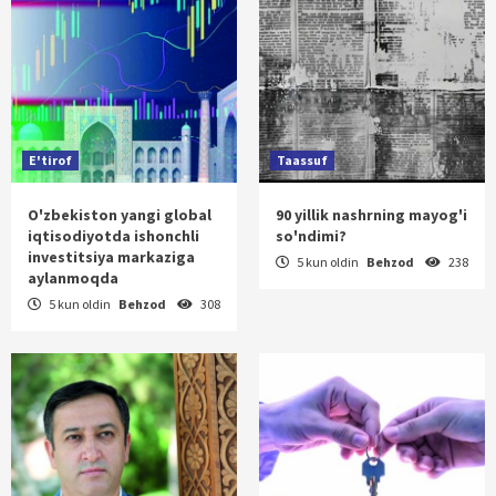
E'tirof
Taassuf
O'zbekiston yangi global
90 yillik nashrning mayog'i
iqtisodiyotda ishonchli
so'ndimi?
investitsiya markaziga
5 kun oldin
Behzod
238
aylanmoqda
5 kun oldin
Behzod
308