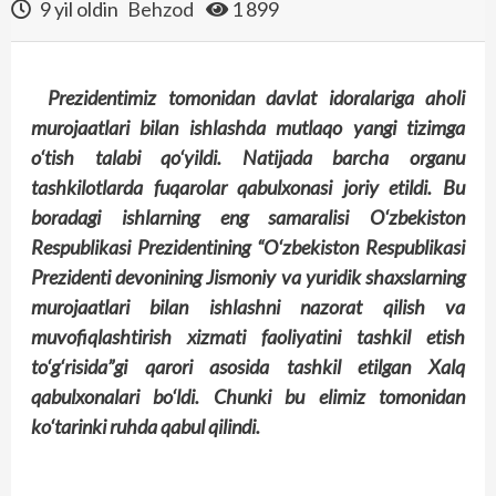
9 yil oldin
Behzod
1 899
Prezidentimiz tomonidan davlat idoralariga aholi
murojaatlari bilan ishlashda mutlaqo yangi tizimga
o‘tish talabi qo‘yildi. Natijada barcha organu
tashkilotlarda fuqarolar qabulxonasi joriy etildi. Bu
boradagi ishlarning eng samaralisi O‘zbekiston
Respublikasi Prezidentining “O‘zbekiston Respublikasi
Prezidenti devonining Jismoniy va yuridik shaxslarning
murojaatlari bilan ishlashni nazorat qilish va
muvofiqlashtirish xizmati faoliyatini tashkil etish
to‘g‘risida”gi qarori asosida tashkil etilgan Xalq
qabulxonalari bo‘ldi. Chunki bu elimiz tomonidan
ko‘tarinki ruhda qabul qilindi.