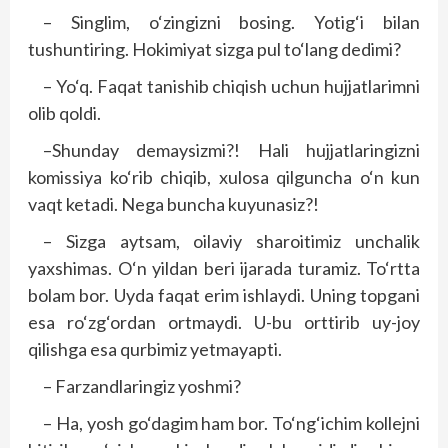
– Singlim, o‘zingizni bosing. Yotig‘i bilan
tushuntiring. Hokimiyat sizga pul to‘lang dedimi?
– Yo‘q. Faqat tanishib chiqish uchun hujjatlarimni
olib qoldi.
–Shunday demaysizmi?! Hali hujjatlaringizni
komissiya ko‘rib chiqib, xulosa qilguncha o‘n kun
vaqt ketadi. Nega buncha kuyunasiz?!
– Sizga aytsam, oilaviy sharoitimiz unchalik
yaxshimas. O‘n yildan beri ijarada turamiz. To‘rtta
bolam bor. Uyda faqat erim ishlaydi. Uning topgani
esa ro‘zg‘ordan ortmaydi. U-bu orttirib uy-joy
qilishga esa qurbimiz yetmayapti.
– Farzandlaringiz yoshmi?
– Ha, yosh go‘dagim ham bor. To‘ng‘ichim kollejni