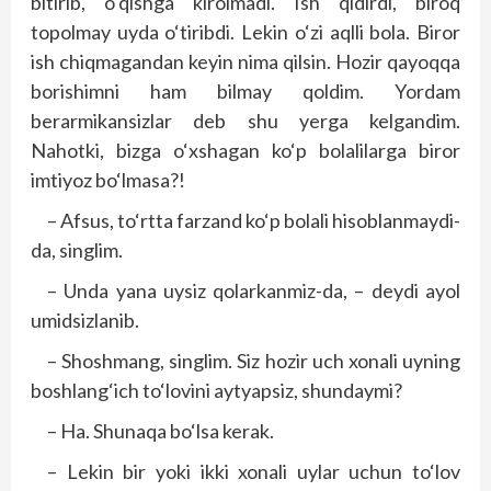
bitirib, o‘qishga kirolmadi. Ish qidirdi, biroq
topolmay uyda o‘tiribdi. Lekin o‘zi aqlli bola. Biror
ish chiqmagandan keyin nima qilsin. Hozir qayoqqa
borishimni ham bilmay qoldim. Yordam
berarmikansizlar deb shu yerga kelgandim.
Nahotki, bizga o‘xshagan ko‘p bolalilarga biror
imtiyoz bo‘lmasa?!
– Afsus, to‘rtta farzand ko‘p bolali hisoblanmaydi-
da, singlim.
– Unda yana uysiz qolarkanmiz-da, – deydi ayol
umidsizlanib.
– Shoshmang, singlim. Siz hozir uch xonali uyning
boshlang‘ich to‘lovini aytyapsiz, shundaymi?
– Ha. Shunaqa bo‘lsa kerak.
– Lekin bir yoki ikki xonali uylar uchun to‘lov