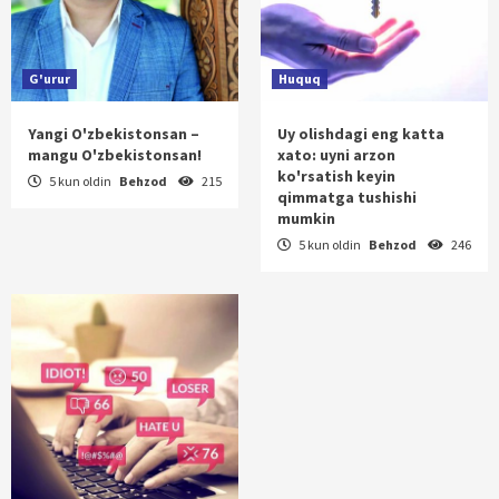
G'urur
Huquq
Yangi O'zbekistonsan –
Uy olishdagi eng katta
mangu O'zbekistonsan!
xato: uyni arzon
ko'rsatish keyin
5 kun oldin
Behzod
215
qimmatga tushishi
mumkin
5 kun oldin
Behzod
246