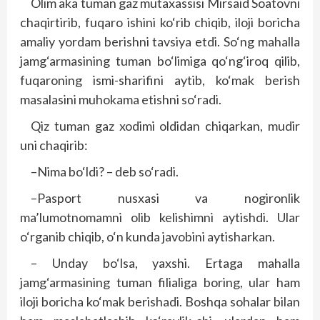
Olim aka tuman gaz mutaxassisi Mirsaid Soatovni
chaqirtirib, fuqaro ishini ko‘rib chiqib, iloji boricha
amaliy yordam berishni tavsiya etdi. So‘ng mahalla
jamg‘armasining tuman bo‘limiga qo‘ng‘iroq qilib,
fuqaroning ismi-sharifini aytib, ko‘mak berish
masalasini muhokama etishni so‘radi.
Qiz tuman gaz xodimi oldidan chiqarkan, mudir
uni chaqirib:
–Nima bo‘ldi? – deb so‘radi.
–Pasport nusxasi va nogironlik
ma’lumotnomamni olib kelishimni aytishdi. Ular
o‘rganib chiqib, o‘n kunda javobini aytisharkan.
– Unday bo‘lsa, yaxshi. Ertaga mahalla
jamg‘armasining tuman filialiga boring, ular ham
iloji boricha ko‘mak berishadi. Boshqa sohalar bilan