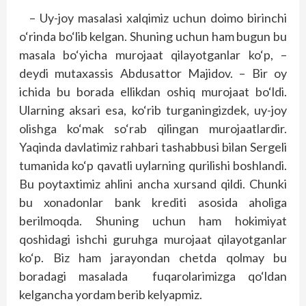
– Uy-joy masalasi xalqimiz uchun doimo birinchi
o‘rinda bo‘lib kelgan. Shuning uchun ham bugun bu
masala bo‘yicha murojaat qilayotganlar ko‘p, –
deydi mutaxassis Abdusattor Majidov. – Bir oy
ichida bu borada ellikdan oshiq murojaat bo‘ldi.
Ularning aksari esa, ko‘rib turganingizdek, uy-joy
olishga ko‘mak so‘rab qilingan murojaatlardir.
Yaqinda davlatimiz rahbari tashabbusi bilan Sergeli
tumanida ko‘p qavatli uylarning qurilishi boshlandi.
Bu poytaxtimiz ahlini ancha xursand qildi. Chunki
bu xonadonlar bank krediti asosida aholiga
berilmoqda. Shuning uchun ham hokimiyat
qoshidagi ishchi guruhga murojaat qilayotganlar
ko‘p. Biz ham jarayondan chetda qolmay bu
boradagi masalada fuqarolarimizga qo‘ldan
kelgancha yordam berib kelyapmiz.