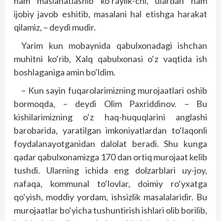
ham maslahatlashib ko‘raylik-chi, ulardan ham
ijobiy javob eshitib, masalani hal etishga harakat
qilamiz, – deydi mudir.
Yarim kun mobaynida qabulxonadagi ishchan
muhitni ko‘rib, Xalq qabulxonasi o‘z vaqtida ish
boshlaganiga amin bo‘ldim.
– Kun sayin fuqarolarimizning murojaatlari oshib
bormoqda, – deydi Olim Paxriddinov. – Bu
kishilarimizning o‘z haq-huquqlarini anglashi
barobarida, yaratilgan imkoniyatlardan to‘laqonli
foydalanayotganidan dalolat beradi. Shu kunga
qadar qabulxonamizga 170 dan ortiq murojaat kelib
tushdi. Ularning ichida eng dolzarblari uy-joy,
nafaqa, kommunal to‘lovlar, doimiy ro‘yxatga
qo‘yish, moddiy yordam, ishsizlik masalalaridir. Bu
murojaatlar bo‘yicha tushuntirish ishlari olib borilib,