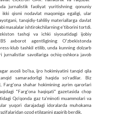
a jurnalistik faoliyat yuritishning qonuniy
ikki qismi nodavlat maqomiga egaligi, ular
otgani, tanqidiy-tahliliy materiallarga davlat
i masalalar ishtirokchilarning e’tiborini tortdi.
iston tashqi va ichki siyosatidagi ijobiy
BS axborot agentligining O‘zbekistonda
ress-klub tashkil etilib, unda kunning dolzarb
 jurnalistlar savollariga ochiq-oshkora javob
gar asosli bo‘lsa, ijro hokimiyatini tanqid qila
anqid samaradorligi haqida so‘radilar. Biz
ol, Farg‘ona shahar hokimining ayrim qarorlari
aqidagi “Farg‘ona haqiqati” gazetasida chop
ytidagi Qo‘qonda gaz ta’minoti muammolari va
, ular yuqori darajadagi idoralarda muhokama
azifalaridan ozod etilganini gapirib berdik.