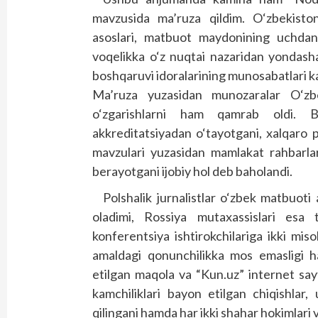
mavzusida ma’ruza qildim. O‘zbekistond
asoslari, matbuot maydonining uchdan 
voqelikka o‘z nuqtai nazaridan yondashay
boshqaruvi idoralarining munosabatlari kab
Ma’ruza yuzasidan munozaralar O‘zbek
o‘zgarishlarni ham qamrab oldi. B
akkreditatsiyadan o‘tayotgani, xalqaro p
mavzulari yuzasidan mamlakat rahbarlari
berayotgani ijobiy hol deb baholandi.
Polshalik jurnalistlar o‘zbek matbuoti a
oladimi, Rossiya mutaxassislari esa t
konferentsiya ishtirokchilariga ikki mis
amaldagi qonunchilikka mos emasligi h
etilgan maqola va “Kun.uz” internet sa
kamchiliklari bayon etilgan chiqishlar
qilingani hamda har ikki shahar hokimlari v