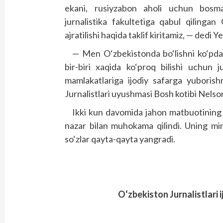
ekani, rusiyzabon aholi uchun bosma 
jurnalistika fakultetiga qabul qilingan
ajratilishi haqida taklif kiritamiz, — dedi
— Men O‘zbekistonda bo‘lishni ko‘pdan 
bir-biri xaqida ko‘proq bilishi uchun 
mamlakatlariga ijodiy safarga yuborish
Jurnalistlari uyushmasi Bosh kotibi Nelso
Ikki kun davomida jahon matbuotining y
nazar bilan muhokama qilindi. Uning mi
so‘zlar qayta-qayta yangradi.
O‘zbekiston Jurnalistlari i