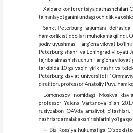
Xalqaro konferentsiya qatnashchilari O
ta’minlayotganini undagi ochiqlik va oshkor
Sankt-Peterburg anjumani doirasida
hamkorlik istiqbollari muhokama qilindi. O
ijodiy uyushmasi Farg‘ona viloyat bo‘limi 
Peterburg shahri va Leningrad viloyati J
tajriba almashish uchun Farg‘ona viloyatig
tarkibida 10 ga yaqin yirik nashr va telek
Peterburg davlat universiteti “Ommaviy 
direktori, professor Anatoliy Puyu ham ke
Lomonosov nomidagi Moskva davlat u
professor Yelena Vartanova bilan 2017 
rusiyzabon OAVda amaliyot o‘tashlari, 
nashrlarda malaka oshirishlarini yo‘lga q
— Biz Rossiya hukumatiga O‘zbekistond