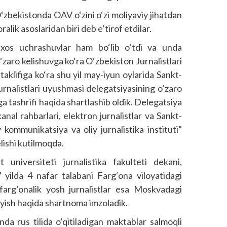
‘zbekistonda OAV o‘zini o‘zi moliyaviy jihatdan
alik asoslaridan biri deb e’tirof etdilar.
 xos uchrashuvlar ham bo‘lib o‘tdi va unda
‘zaro kelishuvga ko‘ra O‘zbekiston Jurnalistlari
taklifiga ko‘ra shu yil may-iyun oylarida Sankt-
urnalistlari uyushmasi delegatsiyasining o‘zaro
a tashrifi haqida shartlashib oldik. Delegatsiya
anal rahbarlari, elektron jurnalistlar va Sankt-
kommunikatsiya va oliy jurnalistika instituti”
lishi kutilmoqda.
niversiteti jurnalistika fakulteti dekani,
yilda 4 nafar talabani Farg‘ona viloyatidagi
farg‘onalik yosh jurnalistlar esa Moskvadagi
o‘yish haqida shartnoma imzoladik.
a rus tilida o‘qitiladigan maktablar salmoqli