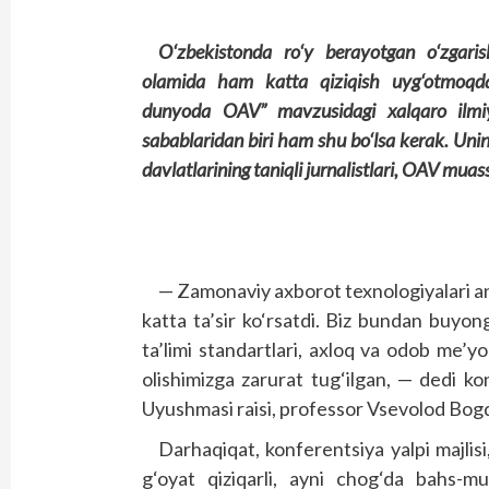
O‘zbekistonda ro‘y berayotgan o‘zgaris
olamida ham katta qiziqish uyg‘otmoqda
dunyoda OAV” mavzusidagi xalqaro ilmiy 
sabablaridan biri ham shu bo‘lsa kerak. Uni
davlatlarining taniqli jurnalistlari, OAV muass
— Zamonaviy axborot texnologiyalari an’
katta ta’sir ko‘rsatdi. Biz bundan buyong
ta’limi standartlari, axloq va odob me’yor
olishimizga zarurat tug‘ilgan, — dedi ko
Uyushmasi raisi, professor Vsevolod Bo
Darhaqiqat, konferentsiya yalpi majlisi, 
g‘oyat qiziqarli, ayni chog‘da bahs-mu