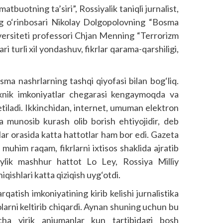
tbuotning ta’siri”, Rossiyalik taniqli jurnalist,
g o‘rinbosari Nikolay Dolgopolovning “Bosma
niversiteti professori Chjan Menning “Terrorizm
ri turli xil yondashuv, fikrlar qarama-qarshiligi,
ma nashrlarning tashqi qiyofasi bilan bog‘liq.
exnik imkoniyatlar chegarasi kengaymoqda va
 etiladi. Ikkinchidan, internet, umuman elektron
a munosib kurash olib borish ehtiyojidir, deb
lar orasida katta hattotlar ham bor edi. Gazeta
muhim raqam, fikrlarni ixtisos shaklida ajratib
toylik mashhur hattot Lo Ley, Rossiya Milliy
qishlari katta qiziqish uyg‘otdi.
atish imkoniyatining kirib kelishi jurnalistika
arni keltirib chiqardi. Aynan shuning uchun bu
rcha yirik anjumanlar kun tartibidagi bosh