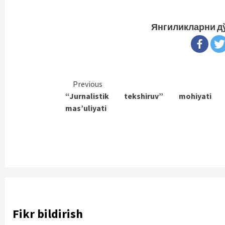
Янгиликларни д
Continue
Previous
“Jurnalistik tekshiruv” mohiyati
Reading
mas’uliyati
Fikr bildirish