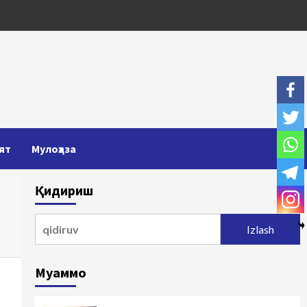
ят
Мулоҳаза
Қидириш
Qidirshish:
Муаммо