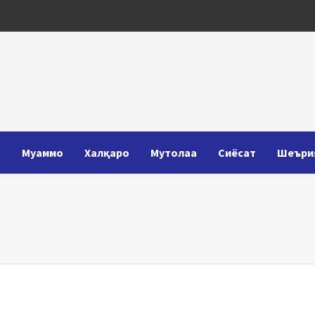
Т
Муаммо
Халқаро
Мутолаа
Сиёсат
Шеъри