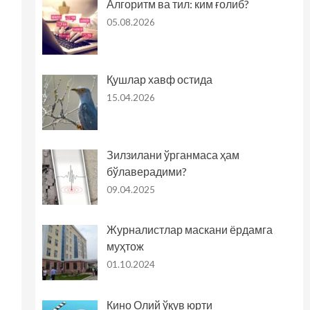
Алгоритм ва тил: ким ғолиб?
05.08.2026
Қушлар хавф остида
15.04.2026
Зилзилани ўрганмаса ҳам
бўлаверадими?
09.04.2025
Журналистлар маскани ёрдамга
муҳтож
01.10.2024
Кино Олий ўқув юрти