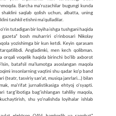
linmoqda. Barcha ma’ruzachilar bugungi kunda
shaklini saqlab qolish uchun, albatta, uning
ini tashkil etishni ma’qulladilar.
‘rin tutadigan bir loyiha ishga tushgani haqida
 gazeta” bosh muharriri o‘rinbosari Nikolay
qola yozishimga bir kun ketdi. Keyin qarasam
arqatilibdi. Angladimki, men kech qolibman.
 orqali voqelik haqida birinchi bo‘lib axborot
bo‘lsin, batafsil ma’lumotga asoslangan maqola
 oqimi insonlarning vaqtini shu qadar ko‘p band
ari (teatr, tasviriy san’at, musiqa janrlari…) bilan
ak, ma’rifat jurnalistikasiga ehtyoj o‘syapti.
ri targ‘ibotiga bag‘ishlangan tahliliy maqola,
kuchaytirish, shu yo‘nalishda loyihalar ishlab
vlat elektron OAV: hamkorlik va raqobat”