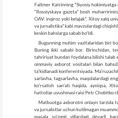
Faltmer Katrinning “Siyosiy hokimiyatga ma
“Rossiyskaya gazeta” bosh muharririnin
OAV: inqiroz yoki kelajak”, Xitoy xalq u
va jurnalistika” kabi mavzulardagi chiqishla
keskin bahslarga sabab bo‘ldi.
Bugunning muhim vazifalaridan biri bos
Buning ikki sababi bor. Birinchidan, t
tahririyat bundan foydalana bilishi talab
ommaviy axborot vositalari bilan bahsd
ta’kidlanadi konferentsiyada. Ma’ruzachi
sarlavha, tagsarlavha, maqolalardagi eng 
ko‘rsatish san’ati haqida, ayniqsa, Xi
hattotlar uyushmasi raisi Petr Chobitko chi
Matbuotga axborotni onlayn tarzida tarq
va jurnalistlar uchun kutilmagan muammol
masala so‘nggi yillardagi deyarli ba