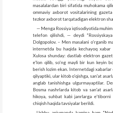
masalalardan biri sifatida muhokama qi
ommaviy axborot vositalarining gazeta 
tezkor axborot tarqatadigan elektron shakl
— Menga Rossiya iqtisodiyotida muhim o
telefon qilishdi, — deydi “Rossiyskaya
Dolgopolov. – Men masalani o‘rganib ma
internetda bu haqida kechayoq xabar t
Xulosa shunday: dastlab elektron gazeta
e’lon qilib, so‘ng mayli bir kun keyin 
berish lozim ekan. Internetdagi xabarlar
qilyaptiki, ular kitob o‘qishga, san’at asarl
anglab tanishishga ulgurmayaptilar. Dem
Bosma nashrlarda kitob va san’at asarla
hikoya, suhbat kabi janrlarga e’tiborni 
chiqish haqida tavsiyalar berildi.
Ushbu anjumanda kamina ham “Noda