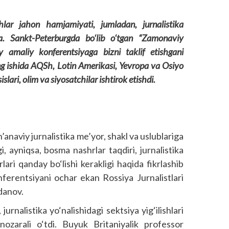
hlar jahon hamjamiyati, jumladan, jurnalistika
. Sankt-Peterburgda bo‘lib o‘tgan “Zamonaviy
amaliy konferentsiyaga bizni taklif etishgani
ng ishida AQSh, Lotin Amerikasi, Yevropa va Osiyo
islari, olim va siyosatchilar ishtirok etishdi.
anaviy jurnalistika me’yor, shakl va uslublariga
i, ayniqsa, bosma nashrlar taqdiri, jurnalistika
lari qanday bo‘lishi kerakligi haqida fikrlashib
nferentsiyani ochar ekan Rossiya Jurnalistlari
gdanov.
jurnalistika yo‘nalishidagi sektsiya yig‘ilishlari
nozarali o‘tdi. Buyuk Britaniyalik professor