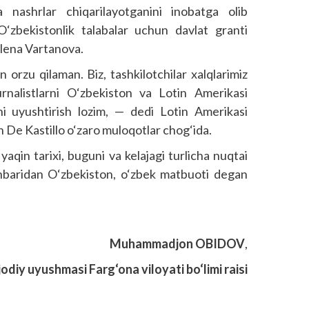
nashrlar chiqarilayotganini inobatga olib
 O‘zbekistonlik talabalar uchun davlat granti
 Yelena Vartanova.
orzu qilaman. Biz, tashkilotchilar xalqlarimiz
jurnalistlarni O‘zbekiston va Lotin Amerikasi
ni uyushtirish lozim, — dedi Lotin Amerikasi
n De Kastillo o‘zaro muloqotlar chog‘ida.
aqin tarixi, buguni va kelajagi turlicha nuqtai
nbaridan O‘zbekiston, o‘zbek matbuoti degan
Muhammadjon
OBIDOV
,
jodiy uyushmasi Farg‘ona viloyati bo‘limi raisi