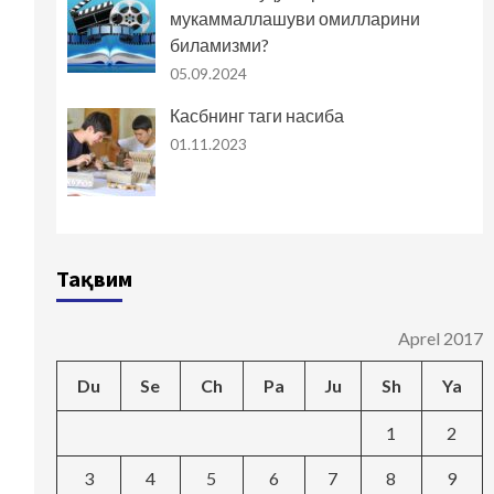
мукаммаллашуви омилларини
биламизми?
05.09.2024
Касбнинг таги насиба
01.11.2023
Тақвим
Aprel 2017
Du
Se
Ch
Pa
Ju
Sh
Ya
1
2
3
4
5
6
7
8
9