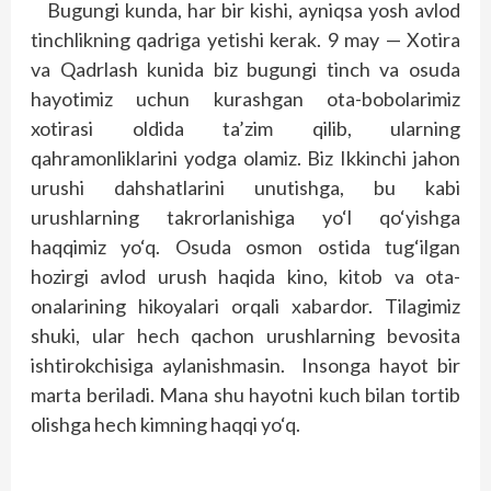
Bugungi kunda, har bir kishi, ayniqsa yosh avlod
tinchlikning qadriga yetishi kerak. 9 may — Xotira
va Qadrlash kunida biz bugungi tinch va osuda
hayotimiz uchun kurashgan ota-bobolarimiz
xotirasi oldida ta’zim qilib, ularning
qahramonliklarini yodga olamiz. Biz Ikkinchi jahon
urushi dahshatlarini unutishga, bu kabi
urushlarning takrorlanishiga yo‘l qo‘yishga
haqqimiz yo‘q. Osuda osmon ostida tug‘ilgan
hozirgi avlod urush haqida kino, kitob va ota-
onalarining hikoyalari orqali xabardor. Tilagimiz
shuki, ular hech qachon urushlarning bevosita
ishtirokchisiga aylanishmasin. Insonga hayot bir
marta beriladi. Mana shu hayotni kuch bilan tortib
olishga hech kimning haqqi yo‘q.