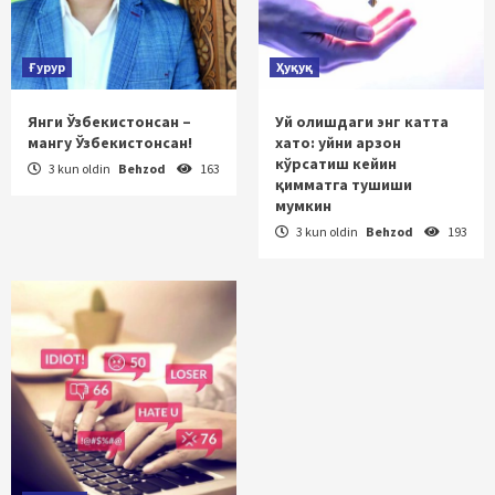
Ғурур
Ҳуқуқ
Янги Ўзбекистонсан –
Уй олишдаги энг катта
мангу Ўзбекистонсан!
хато: уйни арзон
кўрсатиш кейин
3 kun oldin
Behzod
163
қимматга тушиши
мумкин
3 kun oldin
Behzod
193