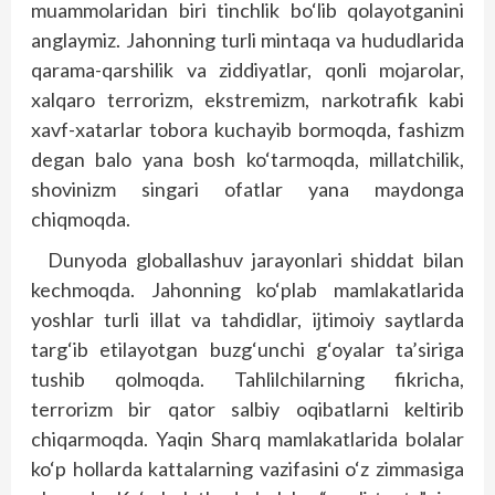
muammolaridan biri tinchlik bo‘lib qolayotganini
anglaymiz. Jahonning turli mintaqa va hududlarida
qarama-qarshilik va ziddiyatlar, qonli mojarolar,
xalqaro terrorizm, ekstremizm, narkotrafik kabi
xavf-xatarlar tobora kuchayib bormoqda, fashizm
degan balo yana bosh ko‘tarmoqda, millatchilik,
shovinizm singari ofatlar yana maydonga
chiqmoqda.
Dunyoda globallashuv jarayonlari shiddat bilan
kechmoqda. Jahonning ko‘plab mamlakatlarida
yoshlar turli illat va tahdidlar, ijtimoiy saytlarda
targ‘ib etilayotgan buzg‘unchi g‘oyalar ta’siriga
tushib qolmoqda. Tahlilchilarning fikricha,
terrorizm bir qator salbiy oqibatlarni keltirib
chiqarmoqda. Yaqin Sharq mamlakatlarida bolalar
ko‘p hollarda kattalarning vazifasini o‘z zimmasiga