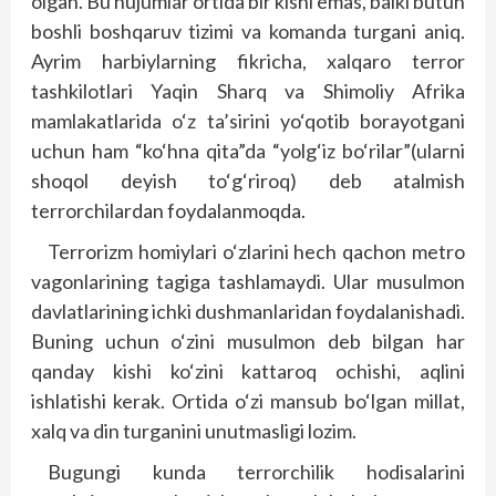
olgan. Bu hujumlar ortida bir kishi emas, balki butun
boshli boshqaruv tizimi va komanda turgani aniq.
Ayrim harbiylarning fikricha, xalqaro terror
tashkilotlari Yaqin Sharq va Shimoliy Afrika
mamlakatlarida o‘z ta’sirini yo‘qotib borayotgani
uchun ham “ko‘hna qita”da “yolg‘iz bo‘rilar”(ularni
shoqol deyish to‘g‘riroq) deb atalmish
terrorchilardan foydalanmoqda.
Terrorizm homiylari o‘zlarini hech qachon metro
vagonlarining tagiga tashlamaydi. Ular musulmon
davlatlarining ichki dushmanlaridan foydalanishadi.
Buning uchun o‘zini musulmon deb bilgan har
qanday kishi ko‘zini kattaroq ochishi, aqlini
ishlatishi kerak. Ortida o‘zi mansub bo‘lgan millat,
xalq va din turganini unutmasligi lozim.
Bugungi kunda terrorchilik hodisalarini