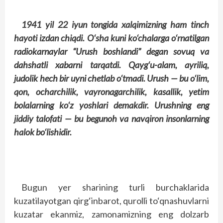
1941 yil 22 iyun tongida xalqimizning ham tinch
hayoti izdan chiqdi. O‘sha kuni ko‘chalarga o‘rnatilgan
radiokarnaylar “Urush boshlandi” degan sovuq va
dahshatli xabarni tarqatdi. Qayg‘u-alam, ayriliq,
judolik hech bir uyni chetlab o‘tmadi. Urush — bu o‘lim,
qon, ocharchilik, vayronagarchilik, kasallik, yetim
bolalarning ko‘z yoshlari demakdir. Urushning eng
jiddiy talofati — bu begunoh va navqiron insonlarning
halok bo‘lishidir.
Bugun yer sharining turli burchaklarida
kuzatilayotgan qirg‘inbarot, qurolli to‘qnashuvlarni
kuzatar ekanmiz, zamonamizning eng dolzarb