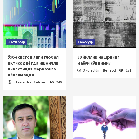
Эътироф
Таассуф
Ўзбекистон янги глобал
90 йиллик нашрнинг
иқтисодиётда ишончли
маёғи сўндими?
инвестиция марказига
3 kun oldin
Behzod
181
айланмоқда
3 kun oldin
Behzod
249