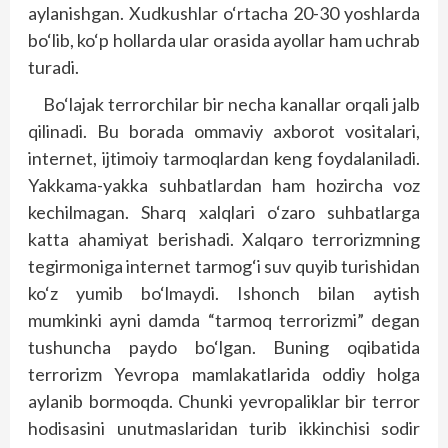
aylanishgan. Xudkushlar o‘rtacha 20-30 yoshlarda
bo‘lib, ko‘p hollarda ular orasida ayollar ham uchrab
turadi.
Bo‘lajak terrorchilar bir necha kanallar orqali jalb
qilinadi. Bu borada ommaviy axborot vositalari,
internet, ijtimoiy tarmoqlardan keng foydalaniladi.
Yakkama-yakka suhbatlardan ham hozircha voz
kechilmagan. Sharq xalqlari o‘zaro suhbatlarga
katta ahamiyat berishadi. Xalqaro terrorizmning
tegirmoniga internet tarmog‘i suv quyib turishidan
ko‘z yumib bo‘lmaydi. Ishonch bilan aytish
mumkinki ayni damda “tarmoq terrorizmi” degan
tushuncha paydo bo‘lgan. Buning oqibatida
terrorizm Yevropa mamlakatlarida oddiy holga
aylanib bormoqda. Chunki yevropaliklar bir terror
hodisasini unutmaslaridan turib ikkinchisi sodir