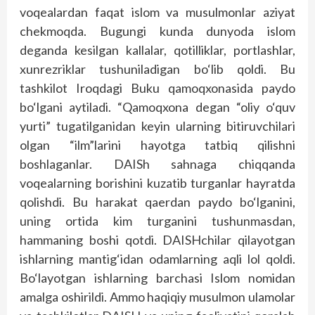
voqealardan faqat islom va musulmonlar aziyat
chekmoqda. Bugungi kunda dunyoda islom
deganda kesilgan kallalar, qotilliklar, portlashlar,
xunrezriklar tushuniladigan bo‘lib qoldi. Bu
tashkilot Iroqdagi Buku qamoqxonasida paydo
bo‘lgani aytiladi. “Qamoqxona degan “oliy o‘quv
yurti” tugatilganidan keyin ularning bitiruvchilari
olgan “ilm”larini hayotga tatbiq qilishni
boshlaganlar. DAISh sahnaga chiqqanda
voqealarning borishini kuzatib turganlar hayratda
qolishdi. Bu harakat qaerdan paydo bo‘lganini,
uning ortida kim turganini tushunmasdan,
hammaning boshi qotdi. DAISHchilar qilayotgan
ishlarning mantig‘idan odamlarning aqli lol qoldi.
Bo‘layotgan ishlarning barchasi Islom nomidan
amalga oshirildi. Ammo haqiqiy musulmon ulamolar