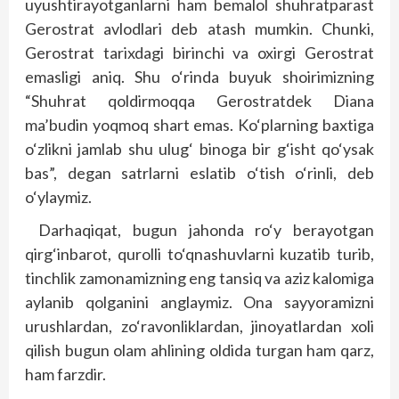
uyushtirayotganlarni ham bemalol shuhratparast
Gerostrat avlodlari deb atash mumkin. Chunki,
Gerostrat tarixdagi birinchi va oxirgi Gerostrat
emasligi aniq. Shu o‘rinda buyuk shoirimizning
“Shuhrat qoldirmoqqa Gerostratdek Diana
ma’budin yoqmoq shart emas. Ko‘plarning baxtiga
o‘zlikni jamlab shu ulug‘ binoga bir g‘isht qo‘ysak
bas”, degan satrlarni eslatib o‘tish o‘rinli, deb
o‘ylaymiz.
Darhaqiqat, bugun jahonda ro‘y berayotgan
qirg‘inbarot, qurolli to‘qnashuvlarni kuzatib turib,
tinchlik zamonamizning eng tansiq va aziz kalomiga
aylanib qolganini anglaymiz. Ona sayyoramizni
urushlardan, zo‘ravonliklardan, jinoyatlardan xoli
qilish bugun olam ahlining oldida turgan ham qarz,
ham farzdir.