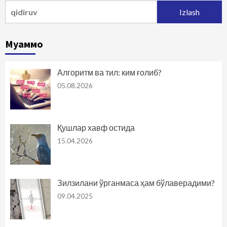
Qidirshish:
Муаммо
Алгоритм ва тил: ким ғолиб?
05.08.2026
Қушлар хавф остида
15.04.2026
Зилзилани ўрганмаса ҳам бўлаверадими?
09.04.2025