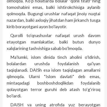
olmoqda. Ko‘p holatlarda bolalar “qonli teatr”ning
tomoshabini emas, balki ishtirokchisiga aylanib
qolmoqda. Bugungi urushlar nafaqat jinoiy nuqtai
nazardan, balki axloqiy jihatdan ham jirkanch tusga
kirib borayotgani ayon bo‘layotir.
Qurolli to‘qnashuvlar nafaqat urush davom
etayotgan mamlakatlar, balki butun dunyo
xalqlarining tashvishiga sabab bo‘lmoqda.
Ma’lumki, islom dinida tinch aholini o‘ldirish,
bolalardan urushda foydalanish qa’iyan
taqiqlanadi. DAISh esa islom taqiqlagan amallarni
qilmoqda. Ularni “Islom davlati” deb emas,
mintaqadagi boshboshdoqlikdan foydalanib
qolayotgan terror guruhi deb atash to‘g‘riroq
bo‘lardi.
DAISH va uning atrofida yuz berayotgan