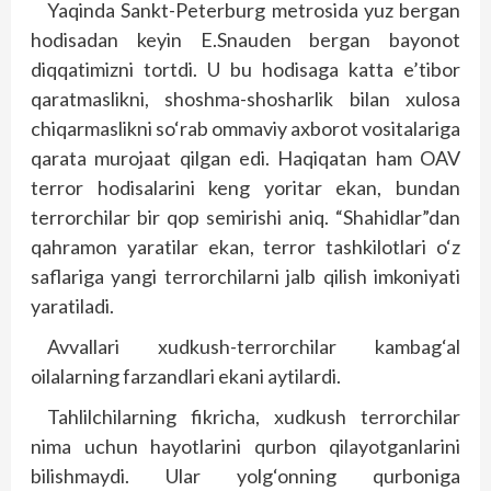
Yaqinda Sankt-Peterburg metrosida yuz bergan
hodisadan keyin E.Snauden bergan bayonot
diqqatimizni tortdi. U bu hodisaga katta e’tibor
qaratmaslikni, shoshma-shosharlik bilan xulosa
chiqarmaslikni so‘rab ommaviy axborot vositalariga
qarata murojaat qilgan edi. Haqiqatan ham OAV
terror hodisalarini keng yoritar ekan, bundan
terrorchilar bir qop semirishi aniq. “Shahidlar”dan
qahramon yaratilar ekan, terror tashkilotlari o‘z
saflariga yangi terrorchilarni jalb qilish imkoniyati
yaratiladi.
Avvallari xudkush-terrorchilar kambag‘al
oilalarning farzandlari ekani aytilardi.
Tahlilchilarning fikricha, xudkush terrorchilar
nima uchun hayotlarini qurbon qilayotganlarini
bilishmaydi. Ular yolg‘onning qurboniga