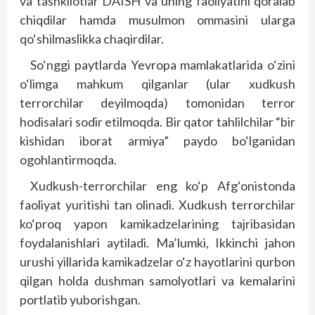
va tashkilotlar DAISH va uning faoliyatini qoralab
chiqdilar hamda musulmon ommasini ularga
qo‘shilmaslikka chaqirdilar.
So‘nggi paytlarda Yevropa mamlakatlarida o‘zini
o‘limga mahkum qilganlar (ular xudkush
terrorchilar deyilmoqda) tomonidan terror
hodisalari sodir etilmoqda. Bir qator tahlilchilar “bir
kishidan iborat armiya” paydo bo‘lganidan
ogohlantirmoqda.
Xudkush-terrorchilar eng ko‘p Afg‘onistonda
faoliyat yuritishi tan olinadi. Xudkush terrorchilar
ko‘proq yapon kamikadzelarining tajribasidan
foydalanishlari aytiladi. Ma’lumki, Ikkinchi jahon
urushi yillarida kamikadzelar o‘z hayotlarini qurbon
qilgan holda dushman samolyotlari va kemalarini
portlatib yuborishgan.