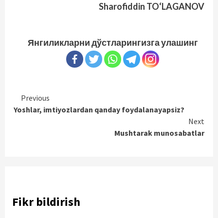
Sharofiddin TO‘LAGANOV
Янгиликларни дўстларингизга улашинг
Continue
Previous
Yoshlar, imtiyozlardan qanday foydalanayapsiz?
Reading
Next
Mushtarak munosabatlar
Fikr bildirish