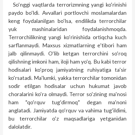
So‘nggi vaqtlarda terrorizmning yangi ko‘rinishi
paydo bo‘ldi. Avvallari portlovchi moslamalardan
keng foydalanilgan bo‘lsa, endilikda terrorchilar
yuk mashinalaridan foydalanishmoqda.
Terrorchilikning yangi ko‘rinishida ortiqcha kuch
sarflanmaydi. Maxsus xizmatlarning e’tibori ham
jalb qilinmaydi. O‘lib ketgan terrorchini so‘roq
qilishning imkoni ham, iloji ham yo‘q. Bu kabi terror
hodisalari ko‘proq jamiyatning ruhiyatiga ta’sir
ko‘rsatadi. Ma’lumki, yakka terrorchilar tomonidan
sodir etilgan hodisalar uchun hukumat javob
choralarini ko‘ra olmaydi. Terror so‘zining ma’nosi
ham “qo‘rquv tug‘dirmoq” degan ma’noni
anglatadi. Jamiyatda qo‘rquv va vahima tug‘ildimi,
bu terrorchilar o‘z maqsadlariga yetganidan
dalolatdir.