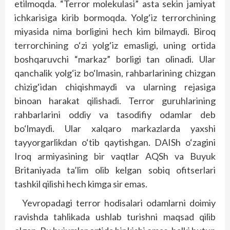
etilmoqda. “Terror molekulasi” asta sekin jamiyat
ichkarisiga kirib bormoqda. Yolg‘iz terrorchining
miyasida nima borligini hech kim bilmaydi. Biroq
terrorchining o‘zi yolg‘iz emasligi, uning ortida
boshqaruvchi “markaz” borligi tan olinadi. Ular
qanchalik yolg‘iz bo‘lmasin, rahbarlarining chizgan
chizig‘idan chiqishmaydi va ularning rejasiga
binoan harakat qilishadi. Terror guruhlarining
rahbarlarini oddiy va tasodifiy odamlar deb
bo‘lmaydi. Ular xalqaro markazlarda yaxshi
tayyorgarlikdan o‘tib qaytishgan. DAISh o‘zagini
Iroq armiyasining bir vaqtlar AQSh va Buyuk
Britaniyada ta’lim olib kelgan sobiq ofitserlari
tashkil qilishi hech kimga sir emas.
Yevropadagi terror hodisalari odamlarni doimiy
ravishda tahlikada ushlab turishni maqsad qilib