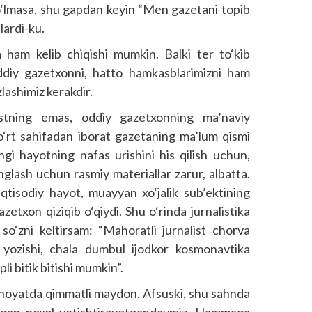
o‘lmasa, shu gapdan keyin “Men gazetani topib
lardi-ku.
ham kelib chiqishi mumkin. Balki ter to‘kib
ddiy gazetxonni, hatto hamkasblarimizni ham
lashimiz kerakdir.
listning emas, oddiy gazetxonning ma’naviy
 To‘rt sahifadan iborat gazetaning ma’lum qismi
ngi hayotning nafas urishini his qilish uchun,
anglash uchun rasmiy materiallar zarur, albatta.
qtisodiy hayot, muayyan xo‘jalik sub’ektining
azetxon qiziqib o‘qiydi. Shu o‘rinda jurnalistika
 so‘zni keltirsam: “Mahoratli jurnalist chorva
 yozishi, chala dumbul ijodkor kosmonavtika
pli bitik bitishi mumkin”.
 nihoyatda qimmatli maydon. Afsuski, shu sahnda