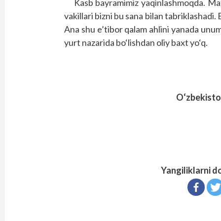
Kasb bayramimiz yaqinlashmoqda. Matb
vakillari bizni bu sana bilan tabriklashadi
Ana shu e’tibor qalam ahlini yanada unuml
yurt nazarida bo‘lishdan oliy baxt yo‘q.
O‘zbekisto
Yangiliklarni d