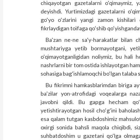
chiqayotgan gazetalarni o‘qimaymiz, ya
deyishdi. Yurtimizdagi gazetalarni o‘q
go‘yo o‘zlarini yangi zamon kishilari
fikrlaydigan toifaga qo‘shib qo‘yishganday
Ba’zan ne-ne sa’y-harakatlar bilan ch
mushtariyga yetib bormayotgani, yet
o‘qimayotganligidan noliymiz, bu hali 
nashrlarni bir tom ostida ishlayotgan hamk
sohasiga bag‘ishlamoqchi bo‘lgan talaba 
Bu fikrimni hamkasblarimdan biriga ay
ba’zilar yon-atrofidagi voqealarga na
javobni qildi. Bu gapga hecham qo‘
yetishtirayotgan hosil cho‘g‘ini bahola
esa qalam tutgan kasbdoshimiz mahsulot
oxirgi sonida bahsli maqola chiqibdi, si
suhbatdoshim u gazetani qo‘lga olmagan