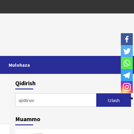
Mulohaza
Qidirish
Qidirshish:
Muammo