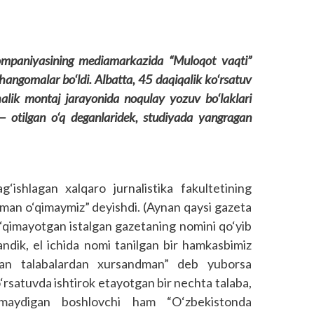
ompaniyasining mediamarkazida “Muloqot vaqti”
 hangomalar bo‘ldi. Albatta, 45 daqiqalik ko‘rsatuv
halik montaj jarayonida noqulay yozuv bo‘laklari
 — otilgan o‘q deganlaridek, studiyada yangragan
g‘ishlagan xalqaro jurnalistika fakultetining
muman o‘qimaymiz” deyishdi. (Aynan qaysi gazeta
o‘qimayotgan istalgan gazetaning nomini qo‘yib
andik, el ichida nomi tanilgan bir hamkasbimiz
an talabalardan xursandman” deb yuborsa
‘rsatuvda ishtirok etayotgan bir nechta talaba,
maydigan boshlovchi ham “O‘zbekistonda