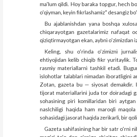
ma’lum qildi. Hoy baraka topgur, hech b
o‘qiyman, keyin fikrlashamiz” desangiz bo‘
Bu ajablanishdan yana boshqa xulosa 
chiqarayotgan gazetalarimiz nafaqat o
qiziqtirmayotgan ekan, aybni o‘zimizdan iz
Keling, shu o‘rinda o‘zimizni jurna
ehtiyojidan kelib chiqib fikr yuritaylik.
rasmiy materiallarni tashkil etadi. Bugu
islohotlar talablari nimadan iboratligini 
Zotan, gazeta bu — siyosat demakdir. I
tijorat materiallarini juda tor doiradagi g
sohasining piri komillaridan biri aytgan
naslchiligi haqida ham maroqli maqola
sohasidagi jasorat haqida zerikarli, bir qoli
Gazeta sahifasining har bir satr o‘rni