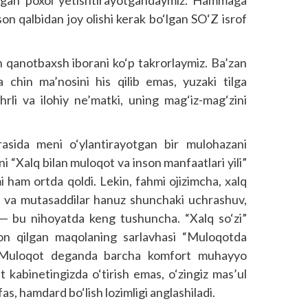
digan poxol yetishtirayotgandaymiz. Hammaga
on qalbidan joy olishi kerak bo‘lgan SO‘Z isrof
 qanotbaxsh iborani ko‘p takrorlaymiz. Ba’zan
chin ma’nosini his qilib emas, yuzaki tilga
rli va ilohiy ne’matki, uning mag‘iz-mag‘zini
rasida meni o‘ylantirayotgan bir mulohazani
i “Xalq bilan muloqot va inson manfaatlari yili”
mi ham ortda qoldi. Lekin, fahmi ojizimcha, xalq
r va mutasaddilar hanuz shunchaki uchrashuv,
 — bu nihoyatda keng tushuncha. “Xalq so‘zi”
e’lon qilgan maqolaning sarlavhasi “Muloqotda
. Muloqot deganda barcha komfort muhayyo
at kabinetingizda o‘tirish emas, o‘zingiz mas’ul
s, hamdard bo‘lish lozimligi anglashiladi.