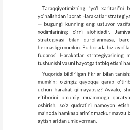
Taraqqiyotimizning “yo‘l xaritasi”ni 
yo‘nalishdan iborat Harakatlar strategiy
— bugungi kunning eng ustuvor vazifas
xodimlarining o‘rni alohidadir. Jami
strategiyasi bilan qurollanmasa, barc
bermasligi mumkin. Bu borada biz ziyolila
fuqarosi Harakatlar strategiyasining 
tushunishi va uni hayotga tatbiq etishi ha
Yuqorida bildirilgan fikrlar bilan tan
mumkin: o‘zingiz qayoqqa qarab o‘tiri
uchun harakat qilmayapsiz? Avvalo, shu 
e’tiborini umumiy muammoga qaratyap
oshirish, so‘z qudratini namoyon etish 
ma’noda hamkasblarimiz mazkur mavzu bo‘y
aytishlaridan umidvorman.