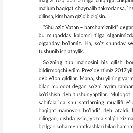
mag‘zi to‘q don o‘rniga chiqitga chiqa
ma’lum haqiqat chaynalib takrorlansa, ins
qilinsa, kim ham qiziqib o‘qisin.
“Shu aziz Vatan – barchamizniki” degan
bu muqaddas kalomni tilga olganimizda 
olganday bo‘lamiz. Ha, so‘z shunday seh
tushunib ishlataylik.
So‘zning tub ma’nosini his qilish bo
bildirmoqchi edim. Prezidentimiz 2017 yiln
deb e’lon qildilar. Mana, shu yilning yar
bilan muloqot degan so‘zni ayrim rahba
ko‘rishish deb tushunyaptilar. Muloqot
sahifalarida shu satrlarning muallifi 
haqiqat namoyon bo‘ladi” deb ataldi
qilingan, qishda issiq, yozda salqin xizm
bo‘lgan soha mehnatkashlari bilan hamnafa