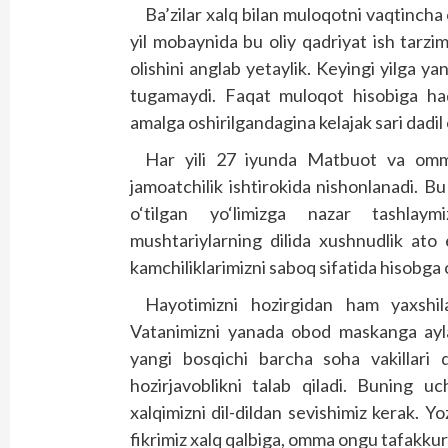
Ba’zilar xalq bilan muloqotni vaqtincha
yil mobaynida bu oliy qadriyat ish tarz
olishini anglab yetaylik. Keyingi yilga ya
tugamaydi. Faqat muloqot hisobiga haq
amalga oshirilgandagina kelajak sari dadi
Har yili 27 iyunda Matbuot va omma
jamoatchilik ishtirokida nishonlanadi. B
o‘tilgan yo‘limizga nazar tashlaym
mushtariylarning dilida xushnudlik ato
kamchiliklarimizni saboq sifatida hisobga 
Hayotimizni hozirgidan ham yaxshila
Vatanimizni yanada obod maskanga aylan
yangi bosqichi barcha soha vakillari qa
hozirjavoblikni talab qiladi. Buning u
xalqimizni dil-dildan sevishimiz kerak. Y
fikrimiz xalq qalbiga, omma ongu tafakkur