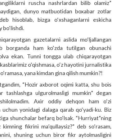
ngiliklarni ruscha nashrlardan bilib olamiz”
imaydigan, dunyo matbuotidan boxabar zotlar
 deb hisoblab, bizga o‘xshaganlarni eskicha
 bo‘lishdi.
iqarayotgan gazetalarni aslida mo‘ljallangan
ib borganda ham ko‘zda tutilgan obunachi
holva ekan. Tunni tongga ulab chiqarayotgan
asblarimiz o‘qishmasa, o‘z hayotini jurnalistika
so‘ramasa, yana kimdan gina qilish mumkin?!
tgandim, “Hozir axborot oqimi katta, shu bois
zar tashlashga ulgurolmasligi mumkin” degan
shilolmadim. Axir oddiy dehqon ham o‘zi
sh uchun yonidagi dalaga qarab qo‘yadi-ku. Biz
iga shunchalar befarq bo‘lsak. “Hurriyat”ning
z kimning fikrini ma’qullaysiz?” deb so‘rasam,
ini, shuning uchun biror fikr aytolmasligini