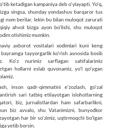
 o‘tib ketadigan kampaniya deb o‘ylayapti. Yo‘q,
imizga singsa, shunday yondashuv barqaror tus
ngi nom berilar, lekin bu bilan muloqot zarurati
iqiy ahvol bizga ayon bo‘lishi, shu muloqot
l odim otishimiz mumkin.
viy axborot vositalari xodimlari kuni keng
u bayramga tayyorgarlik ko‘rish asnosida bosib
iz. Ko‘z nurimiz sarflagan sahifalarimiz
 etgan hollarni eslab quvonamiz, yo‘l qo‘ygan
olamiz.
sh, inson qadr-qimmatini e’zozlash, go‘zal
tirish sari tatbiq etilayotgan islohotlarning
tori, biz, jurnalistlardan ham safarbarlikni,
chun biz avvalo, shu Vatanimizni, bunyodkor
ozayotgan har bir so‘zimiz, uqtirmoqchi bo‘lgan
iga yetib borsin.