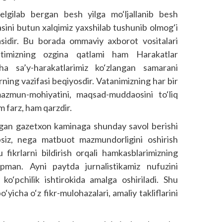
belgilab bergan besh yilga mo‘ljallanib besh
asini butun xalqimiz yaxshilab tushunib olmog‘i
idir. Bu borada ommaviy axborot vositalari
yatimizning ozgina qatlami ham Harakatlar
ha sa’y-harakatlarimiz ko‘zlangan samarani
rning vazifasi beqiyosdir. Vatanimizning har bir
mazmun-mohiyatini, maqsad-muddaosini to‘liq
m farz, ham qarzdir.
ishgan gazetxon kaminaga shunday savol berishi
bsiz, nega matbuot mazmundorligini oshirish
fikrlarni bildirish orqali hamkasblarimizning
man. Ayni paytda jurnalistikamiz nufuzini
ko‘pchilik ishtirokida amalga oshiriladi. Shu
icha o‘z fikr-mulohazalari, amaliy takliflarini