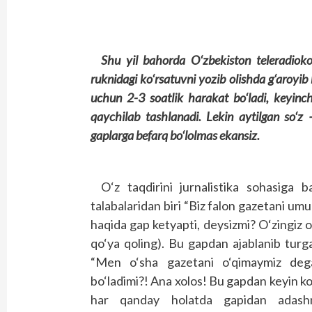
Shu yil bahorda O‘zbekiston teleradiok
ruknidagi ko‘rsatuvni yozib olishda g‘aroyib
uchun 2-3 soatlik harakat bo‘ladi, keyinc
qaychilab tashlanadi. Lekin aytilgan so‘z
gaplarga befarq bo‘lolmas ekansiz.
O‘z taqdirini jurnalistika sohasiga ba
talabalaridan biri “Biz falon gazetani u
haqida gap ketyapti, deysizmi? O‘zingiz 
qo‘ya qoling). Bu gapdan ajablanib turg
“Men o‘sha gazetani o‘qimaymiz deg
bo‘ladimi?! Ana xolos! Bu gapdan keyin ko
har qanday holatda gapidan adash