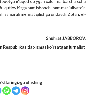
uotga e’tiqod qo‘ygan xalqimiz, barcha soha
. Bu qutlov bizga ham ishonch, ham mas’uliyatdir.
i, samarali mehnat qilishga undaydi. Zotan, el-
Shuhrat JABBOROV,
n Respublikasida xizmat ko‘rsatgan jurnalist
o'stlaringizga ulashing