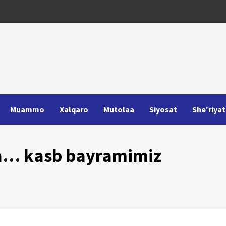
Muammo
Xalqaro
Mutolaa
Siyosat
She'riyat
sa… kasb bayramimiz