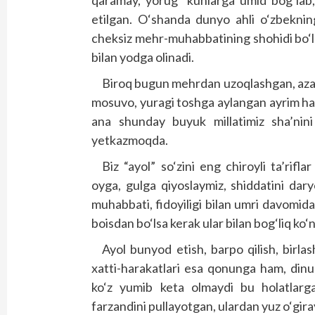
qaramay, yorug‘ kunlarga umid bog‘lab
etilgan. O‘shanda dunyo ahli o‘zbekning
cheksiz mehr-muhabbatining shohidi bo‘lg
bilan yodga olinadi.
Biroq bugun mehrdan uzoqlashgan, azali
mosuvo, yuragi toshga aylangan ayrim ham
ana shunday buyuk millatimiz sha’nini
yetkazmoqda.
Biz “ayol” so‘zini eng chiroyli ta’rif
oyga, gulga qiyoslaymiz, shiddatini da
muhabbati, fidoyiligi bilan umri davomid
boisdan bo‘lsa kerak ular bilan bog‘liq ko‘ng
Ayol bunyod etish, barpo qilish, birlas
xatti-harakatlari esa qonunga ham, din
ko‘z yumib keta olmaydi bu holatlarga.
farzandini pullayotgan, ulardan yuz o‘gir