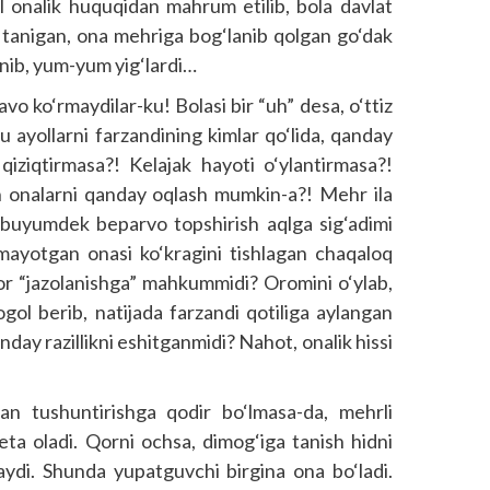
ol onalik huquqidan mahrum etilib, bola davlat
a tanigan, ona mehriga bog‘lanib qolgan go‘dak
pinib, yum-yum yig‘lardi…
vo ko‘rmaydilar-ku! Bolasi bir “uh” desa, o‘ttiz
bu ayollarni farzandining kimlar qo‘lida, qanday
qiziqtirmasa?! Kelajak hayoti o‘ylantirmasa?!
n onalarni qanday oqlash mumkin-a?! Mehr ila
r buyumdek beparvo topshirish aqlga sig‘adimi
emayotgan onasi ko‘kragini tishlagan chaqaloq
bor “jazolanishga” mahkummidi? Oromini o‘ylab,
gol berib, natijada farzandi qotiliga aylangan
day razillikni eshitganmidi? Nahot, onalik hissi
lan tushuntirishga qodir bo‘lmasa-da, mehrli
yon eta oladi. Qorni ochsa, dimog‘iga tanish hidni
laydi. Shunda yupatguvchi birgina ona bo‘ladi.