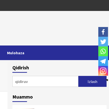
Mulohaza
Qidirish
Qidirshish:
Muammo