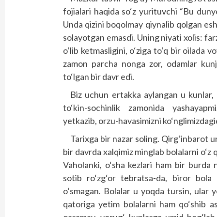
fojialari haqida so‘z yurituvchi “Bu dun
Unda qizini boqolmay qiynalib qolgan esh
solayotgan emasdi. Uning niyati xolis: fa
o‘lib ketmasligini, o‘ziga to‘q bir oilada 
zamon parcha nonga zor, odamlar kunjar
to‘lgan bir davr edi.
Biz uchun ertakka aylangan u kunlar, s
to‘kin-sochinlik zamonida yashayapmi
yetkazib, orzu-havasimizni ko‘nglimizdag
Tarixga bir nazar soling. Qirg‘inbarot ur
bir davrda xalqimiz minglab bolalarni o‘z
Vaholanki, o‘sha kezlari ham bir burda 
sotib ro‘zg‘or tebratsa-da, biror bola
o‘smagan. Bolalar u yoqda tursin, ular 
qatoriga yetim bolalarni ham qo‘shib 