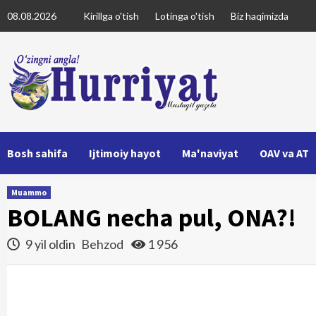
Skip
08.08.2026
Kirillga o'tish
Lotinga o'tish
Biz haqimizda
to
content
Bosh sahifa
Ijtimoiy hayot
Ma'naviyat
OAV va AT
Muammo
BOLANG necha pul, ONA?!
9 yil oldin
Behzod
1 956