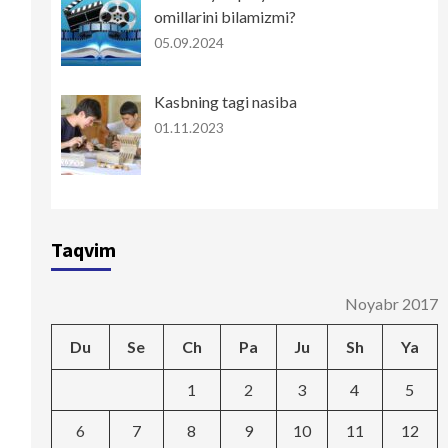
omillarini bilamizmi?
05.09.2024
Kasbning tagi nasiba
01.11.2023
Taqvim
Noyabr 2017
Du
Se
Ch
Pa
Ju
Sh
Ya
1
2
3
4
5
6
7
8
9
10
11
12