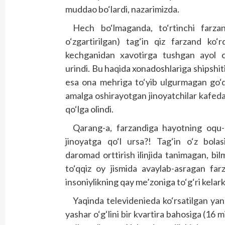
muddao bo‘lardi, nazarimizda.
Hech bo‘lmaganda, to‘rtinchi farzan
o‘zgartirilgan) tag‘in qiz farzand ko‘
kechganidan xavotirga tushgan ayol ch
urindi. Bu haqida xonadoshlariga shipshit
esa ona mehriga to‘yib ulgurmagan go‘da
amalga oshirayotgan jinoyatchilar kafed
qo‘lga olindi.
Qarang-a, farzandiga hayotning oqu-q
jinoyatga qo‘l ursa?! Tag‘in o‘z bola
daromad orttirish ilinjida tanimagan, bi
to‘qqiz oy jismida avaylab-asragan fa
insoniylikning qay me’zoniga to‘g‘ri kelark
Yaqinda televidenieda ko‘rsatilgan yana
yashar o‘g‘lini bir kvartira bahosiga (16