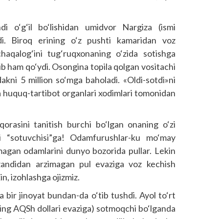
di o‘g‘il bo‘lishidan umidvor Nargiza (ismi
rdi. Biroq erining o‘z pushti kamaridan voz
aqalog‘ini tug‘ruqxonaning o‘zida sotishga
ib ham qo‘ydi. Osongina topila qolgan vositachi
kni 5 million so‘mga baholadi. «Oldi-sotdi»ni
a huquq-tartibot organlari xodimlari tomonidan
orasini tanitish burchi bo‘lgan onaning o‘zi
si “sotuvchisi”ga! Odamfurushlar-ku mo‘may
lmagan odamlarini dunyo bozorida pullar. Lekin
rzandidan arzimagan pul evaziga voz kechish
in, izohlashga ojizmiz.
 bir jinoyat bundan-da o‘tib tushdi. Ayol to‘rt
 ming AQSh dollari evaziga) sotmoqchi bo‘lganda