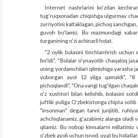
Internet nashrlarini ko‘zdan kechirar
tug‘ruqxonadan chiqishga ulgurmay chaq
zurriyotini kaltaklagan, pichoq sanchgan,
guvoh bo‘lamiz. Bu mazmundagi xabar
turganining o‘zi achinarli holat.
“2 oylik bolasini tinchlantirish uchun
bo‘ldi”, “Bolalar o‘ynayotib chaqaloq jas
uning yordamchilari qilmishiga yarasha ja
yuborgan ayol 12 yilga qamaldi”, “8
pichoqlandi”, “Ona yangi tug‘ilgan chaqal
o‘z xushtori bilan kelishib, bolasini so
juftlik puliga O‘zbekistonga chipta sotib
“insonman” degan tanni junjitib, ruhiyat
achchiqlanamiz, g‘azabimiz alanga oladi v
qilamiz. Bu nobop kimsalarni millatimiz
o‘zbek ayoli uchun isnod, uyat bu holatlar.