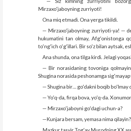
— Siz kimning zurriyotini bozorga
Mirzaxo‘jaboyning zurriyoti!
Ona miq etmadi. Ona yerga tikildi.
— Mirzaxo‘jaboyning zurriyoti-ya! — de
hukumatini tan olmay, Afg‘onistonga qo
to‘ng‘ich o‘g‘illari. Bir so‘z bilan aytsak
Ana shunda, ona tilga kirdi. Jelagi yoqasi 
— Bir norasidaning tovoniga qolmayin
Shugina norasida peshonamga sig‘mayapt
— Shugina bir… go‘dakni boqib bo‘lmay 
— Yo‘q-da, firqa bova, yo‘q-da. Xonumon
— Mirzaxo‘jaboyni go‘dagi uchun-a?
—Kunjara bersam, yemasa nima qilayin? Z
Mazkur tasvir Tog‘ay Murodning XX asr o‘