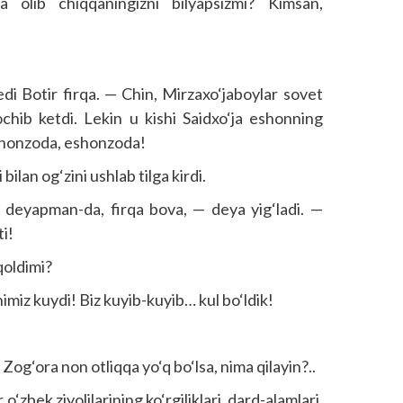
 olib chiqqaningizni bilyapsizmi? Kimsan,
di Botir firqa. — Chin, Mirzaxo‘jaboylar sovet
chib ketdi. Lekin u kishi Saidxo‘ja eshonning
, eshonzoda, eshonzoda!
bilan og‘zini ushlab tilga kirdi.
 deyapman-da, firqa bova, — deya yig‘ladi. —
i!
qoldimi?
imiz kuydi! Biz kuyib-kuyib… kul bo‘ldik!
og‘ora non otliqqa yo‘q bo‘lsa, nima qilayin?..
zbek ziyolilarining ko‘rgiliklari, dard-alamlari,