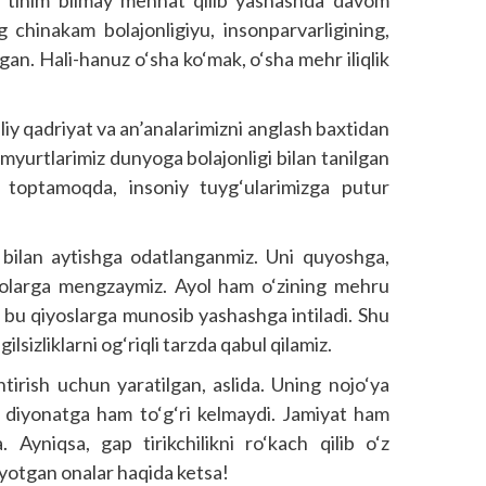
, tinim bilmay mehnat qilib yashashda davom
 chinakam bolajonligiyu, insonparvarligining,
an. Hali-hanuz o‘sha ko‘mak, o‘sha mehr iliqlik
y qadriyat va an’analarimizni anglash baxtidan
yurtlarimiz dunyoga bolajonligi bilan tanilgan
 toptamoqda, insoniy tuyg‘ularimizga putur
lar bilan aytishga odatlanganmiz. Uni quyoshga,
ryolarga mengzaymiz. Ayol ham o‘zining mehru
a bu qiyoslarga munosib yashashga intiladi. Shu
ilsizliklarni og‘riqli tarzda qabul qilamiz.
htirish uchun yaratilgan, aslida. Uning nojo‘ya
u diyonatga ham to‘g‘ri kelmaydi. Jamiyat ham
 Ayniqsa, gap tirikchilikni ro‘kach qilib o‘z
ayotgan onalar haqida ketsa!