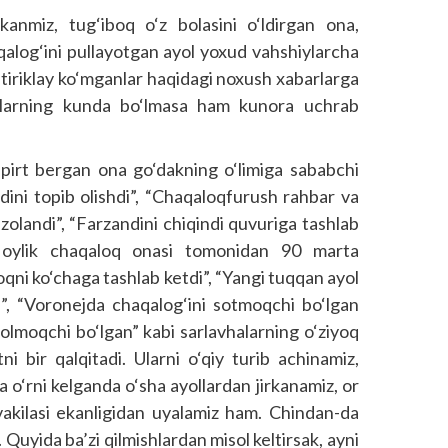
kanmiz, tug‘iboq o‘z bolasini o‘ldirgan ona,
alog‘ini pullayotgan ayol yoxud vahshiylarcha
 tiriklay ko‘mganlar haqidagi noxush xabarlarga
larning kunda bo‘lmasa ham kunora uchrab
 spirt bergan ona go‘dakning o‘limiga sababchi
adini topib olishdi”, “Chaqaloqfurush rahbar va
zolandi”, “Farzandini chiqindi quvuriga tashlab
 oylik chaqaloq onasi tomonidan 90 marta
oqni ko‘chaga tashlab ketdi”, “Yangi tuqqan ayol
tdi”, “Voronejda chaqalog‘ini sotmoqchi bo‘lgan
 olmoqchi bo‘lgan” kabi sarlavhalarning o‘ziyoq
ni bir qalqitadi. Ularni o‘qiy turib achinamiz,
a o‘rni kelganda o‘sha ayollardan jirkanamiz, or
 vakilasi ekanligidan uyalamiz ham. Chindan-da
 Quyida ba’zi qilmishlardan misol keltirsak, ayni