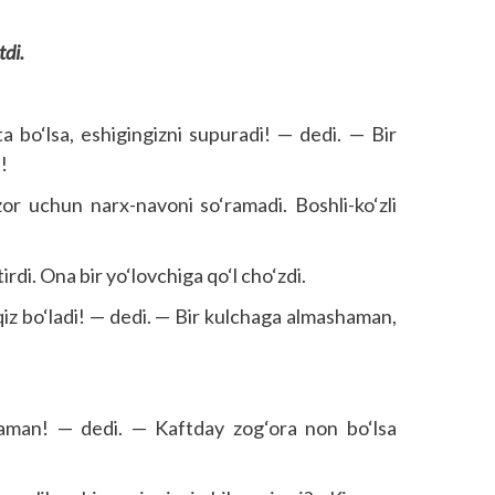
tdi.
a bo‘lsa, eshigingizni supuradi! — dedi. — Bir
!
ozor uchun narx-navoni so‘ramadi. Boshli-ko‘zli
rdi. Ona bir yo‘lovchiga qo‘l cho‘zdi.
qiz bo‘ladi! — dedi. — Bir kulchaga almashaman,
man! — dedi. — Kaftday zog‘ora non bo‘lsa