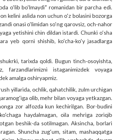
yoda o‘lib bo‘lmaydi” romanidan bir parcha edi.
on kelini aslida non uchun o‘z bolasini bozorga
rzandi onasi o‘limidan so‘ng qarovsiz, och-nahor
voyaga yetishini chin dildan istardi. Chunki o‘sha
a yeb qorni shishib, ko‘cha-ko‘y jasadlarga
hukrki, tarixda qoldi. Bugun tinch-osoyishta,
z, farzandlarimizni istaganimizdek voyaga
idek amalga oshiryapmiz.
ush yillarida, ochlik, qahatchilik, zulm urchigan
 qaramog‘iga olib, mehr bilan voyaga yetkazgan.
nonga zor alfozda kun kechirilgan. Bor-budini
 ko‘chaga haydalmagan, oila mehriga zoriqib
yotgan beshik-da sotilmagan. Aksincha, borlari
asragan. Shuncha zug‘um, sitam, mashaqqatga