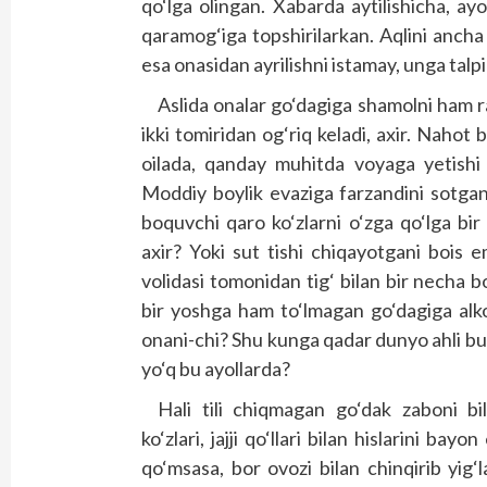
qo‘lga olingan. Xabarda aytilishicha, ay
qaramog‘iga topshirilarkan. Aqlini anch
esa onasidan ayrilishni istamay, unga tal
Aslida onalar go‘dagiga shamolni ham ra
ikki tomiridan og‘riq keladi, axir. Nahot 
oilada, qanday muhitda voyaga yetishi 
Moddiy boylik evaziga farzandini sotga
boquvchi qaro ko‘zlarni o‘zga qo‘lga bi
axir? Yoki sut tishi chiqayotgani bois 
volidasi tomonidan tig‘ bilan bir necha 
bir yoshga ham to‘lmagan go‘dagiga alko
onani-chi? Shu kunga qadar dunyo ahli bun
yo‘q bu ayollarda?
Hali tili chiqmagan go‘dak zaboni bi
ko‘zlari, jajji qo‘llari bilan hislarini ba
qo‘msasa, bor ovozi bilan chinqirib yig‘