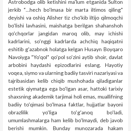
Astrobodga olib ketishini ma’lum etganida Sulton
jerkib “…hech bo‘lmasa bir marta iltimos qiling”
deyishi va oshiq Alisher tiz cho‘kib iltijo qilmoqchi
bo‘lishi lavhasini, maishatga berilgan shahanshoh
qo‘chqorlar jangidan maroq olib, may ichishi
kadrlarini, so‘nggi kadrlarda achchiq haqiqatni
eshitib g‘azabnok holatga kelgan Husayn Boyqaro
Navoiyga “Yo‘qol” qo‘pol so‘zini aytib shoir, davlat
arbobini haydashi epizodlarini eslang. Hayotiy
voqea, siymo va ularning badiiy tasviri nazariyasi va
tajribasidan kelib chiqib mushohada qiladiganlar
estetik qiymatga ega bo‘lgan asar, hattoki tarixiy
shaxsning akademik tarjimai holi emas, muallifning
badiiy to‘qimasi bo‘lmasa faktlar, hujjatlar bayoni
obrazlilik yo‘liga to‘g‘anoq bo‘ladi,
umumlashmalarga ham kelib bo‘lmaydi, deb javob
berishi mumkin. Bunday munozarada hakam