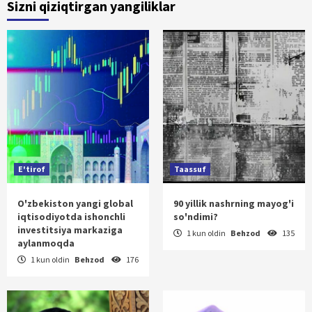
Sizni qiziqtirgan yangiliklar
E'tirof
Taassuf
O'zbekiston yangi global
90 yillik nashrning mayog'i
iqtisodiyotda ishonchli
so'ndimi?
investitsiya markaziga
1 kun oldin
Behzod
135
aylanmoqda
1 kun oldin
Behzod
176