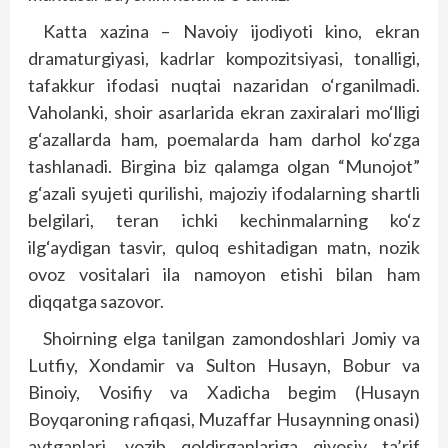
Katta xazina – Navoiy ijodiyoti kino, ekran
dramaturgiyasi, kadrlar kompozitsiyasi, tonalligi,
tafakkur ifodasi nuqtai nazaridan o‘rganilmadi.
Vaholanki, shoir asarlarida ekran zaxiralari mo‘lligi
g‘azallarda ham, poemalarda ham darhol ko‘zga
tashlanadi. Birgina biz qalamga olgan “Munojot”
g‘azali syujeti qurilishi, majoziy ifodalarning shartli
belgilari, teran ichki kechinmalarning ko‘z
ilg‘aydigan tasvir, quloq eshitadigan matn, nozik
ovoz vositalari ila namoyon etishi bilan ham
diqqatga sazovor.
Shoirning elga tanilgan zamondoshlari Jomiy va
Lutfiy, Xondamir va Sulton Husayn, Bobur va
Binoiy, Vosifiy va Xadicha begim (Husayn
Boyqaroning rafiqasi, Muzaffar Husaynning onasi)
aytganlari, yozib qoldirganlariga qiyosiy ta’rif