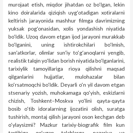
murojaat etish, miqdor jihatdan oz bo‘lgan, lekin
kino doiralarida qiziqish uyg‘otadigan xotiralarni
keltirish jarayonida mashhur filmga davrimizning
yuksak pog‘onasidan, xolis yondashish niyatida
bo‘ldik. Uzoq davom etgan ijod jarayoni murakkab
bo‘lganini, uning ishtirokchilari bo‘lmish,
san’atkorlar, olimlar sun’iy to‘g‘anoqlarni yengib,
realistik talqin yo‘lidan borish niyatida bo‘lganlarini,
tarixiylik tamoyillariga rioya qilishni maqsad
qilganlarini hujjatlar, mulohazalar bilan
ko‘rsatmoqchi bo‘ldik. Deyarli o‘n yil davom etgan
stsenariy yozish, muhokamaga qo‘yish, eskizlarni
chizish, Toshkent–Moskva yo‘lini qayta-qayta
bosib o‘tib idoralarning ijozatini olish, suratga
tushirish, montaj qilish jarayoni oson kechgan deb
o‘ylaysizmi? Mazkur tarixiy-biografik film kun
tartibiga qo‘ygan talablarga, nazariya va