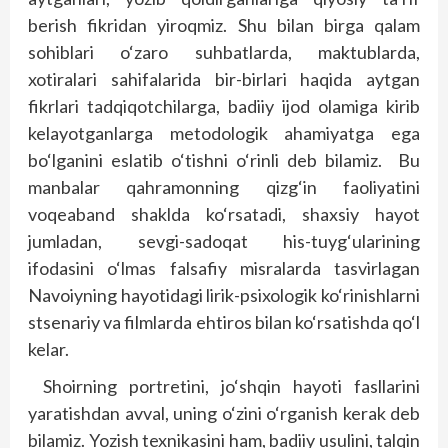
berish fikridan yiroqmiz. Shu bilan birga qalam
sohiblari o‘zaro suhbatlarda, maktublarda,
xotiralari sahifalarida bir-birlari haqida aytgan
fikrlari tadqiqotchilarga, badiiy ijod olamiga kirib
kelayotganlarga metodologik ahamiyatga ega
bo‘lganini eslatib o‘tishni o‘rinli deb bilamiz. Bu
manbalar qahramonning qizg‘in faoliyatini
voqeaband shaklda ko‘rsatadi, shaxsiy hayot
jumladan, sevgi-sadoqat his-tuyg‘ularining
ifodasini o‘lmas falsafiy misralarda tasvirlagan
Navoiyning hayotidagi lirik-psixologik ko‘rinishlarni
stsenariy va filmlarda ehtiros bilan ko‘rsatishda qo‘l
kelar.
Shoirning portretini, jo‘shqin hayoti fasllarini
yaratishdan avval, uning o‘zini o‘rganish kerak deb
bilamiz. Yozish texnikasini ham, badiiy usulini, talqin