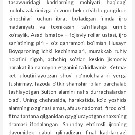
tasavvuridagi kadrlarning mohiyati haqidagi
mulohazalarimizga bir zum chek qo‘yib bugungi kun
kinochilari uchun ibrat bo‘ladigan filmda ijro
madaniyati va texnikasini ta’riflashga urinib
ko‘raylik. Asad Ismatov – fojiaviy rollar ustasi, ijro
san’atining piri – o‘z qahramoni bo‘lmish Husayn
Boyqaroning ichki kechinmalari, murakkab ruhiy
holatini nigoh, achchiq so‘zlar, keskin jismoniy
harakat ila namoyon etganini ta’kidlaymiz. Ketma-
ket uloqtirilayotgan shoyi ro‘molchalarni yerga
tushirmay, fazoda o‘tkir shamshiri bilan parchalab
tashlayotgan Sulton alamini nafis durrachalardan
oladi. Uning chehrasida, harakatida, ko‘z yoshida
alamning o‘zginasi emas, afsus-nadomat, firoq o‘ti,
fitna tantana qilganidan qayg‘urayotgan shaxsning
dramasi ifodalangan. Shunday ehtirosli ijroning
davomidek qabul qilinadigan final kadrlardagi