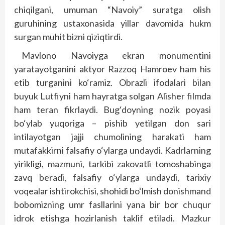
chiqilgani, umuman “Navoiy” suratga olish
guruhining ustaxonasida yillar davomida hukm
surgan muhit bizni qiziqtirdi.
Mavlono Navoiyga ekran monumentini
yaratayotganini aktyor Razzoq Hamroev ham his
etib turganini ko‘ramiz. Obrazli ifodalari bilan
buyuk Lutfiyni ham hayratga solgan Alisher filmda
ham teran fikrlaydi. Bug‘doyning nozik poyasi
bo‘ylab yuqoriga – pishib yetilgan don sari
intilayotgan jajji chumolining harakati ham
mutafakkirni falsafiy o‘ylarga undaydi. Kadrlarning
yirikligi, mazmuni, tarkibi zakovatli tomoshabinga
zavq beradi, falsafiy o‘ylarga undaydi, tarixiy
voqealar ishtirokchisi, shohidi bo‘lmish donishmand
bobomizning umr fasllarini yana bir bor chuqur
idrok etishga hozirlanish taklif etiladi. Mazkur