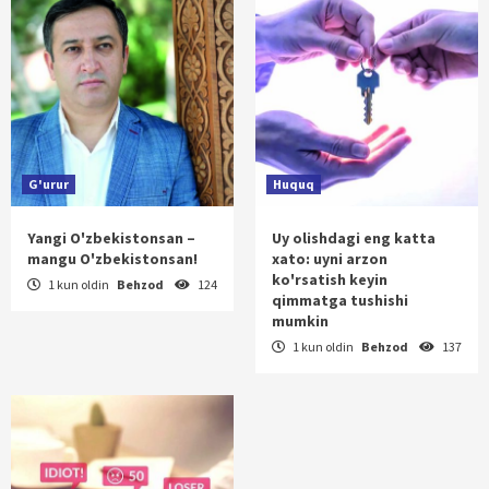
G'urur
Huquq
Yangi O'zbekistonsan –
Uy olishdagi eng katta
mangu O'zbekistonsan!
xato: uyni arzon
ko'rsatish keyin
1 kun oldin
Behzod
124
qimmatga tushishi
mumkin
1 kun oldin
Behzod
137