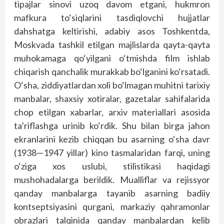
tipajlar sinovi uzoq davom etgani, hukmron
mafkura to‘siqlarini tasdiqlovchi hujjatlar
dahshatga keltirishi, adabiy asos Toshkentda,
Moskvada tashkil etilgan majlislarda qayta-qayta
muhokamaga qo‘yilgani o‘tmishda film ishlab
chiqarish qanchalik murakkab bo‘lganini ko‘rsatadi.
O‘sha, ziddiyatlardan xoli bo‘lmagan muhitni tarixiy
manbalar, shaxsiy xotiralar, gazetalar sahifalarida
chop etilgan xabarlar, arxiv materiallari asosida
ta’riflashga urinib ko‘rdik. Shu bilan birga jahon
ekranlarini kezib chiqqan bu asarning o‘sha davr
(1938—1947 yillar) kino tasmalaridan farqi, uning
o‘ziga xos uslubi, stilistikasi haqidagi
mushohadalarga berildik. Mualliflar va rejissyor
qanday manbalarga tayanib asarning badiiy
kontseptsiyasini qurgani, markaziy qahramonlar
obrazlari talqinida qanday manbalardan kelib