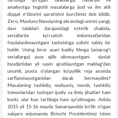
amaliyotga tegishli masalalarga ijod va ilm ahli
diqqat e’tiborini qaratishni burchimiz deb bildik.
Zero, Mavlono Navoiyning ekrandagi umrini yangi,
davr talablari darajasidagi estetik shaklda,
seriallarda ko‘rsatish imkoniyatlaridan
foydalanilmayotgani tashvishga solishi tabiiy bir
holdir. Uning biror asari badiiy filmga (aniqrog‘i
seriallarga) asos qilib olinmayotgani davlat
byudjetidan yil sayin ajratilayotgan mablag‘dan
unumli, puxta o‘ylangan ko‘pyillik reja asosida
sarflanmayotganidan darak bermaydimi?
Masalaning tashkiliy, moliyaviy, texnik, tashkiliy
tomonlaridan tashqari ijodiy va ilmiy jihatlari ham
borki, ular kun tartibiga ham qo‘yilmagan. Aslida
2015 yil 15-16 mayda Samarqandda bo‘lib o‘tgan
xalqaro anjumanda Birinchi Prezidentimiz Islom