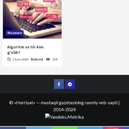
Muammo
Algoritm va til: kim
g'olib?
1 kun oldin
Behzod
124
Facebook
Telegram
©
«Hurriyat»
— mustaqil gazetasining rasmiy veb-sayti
|
2014-2024