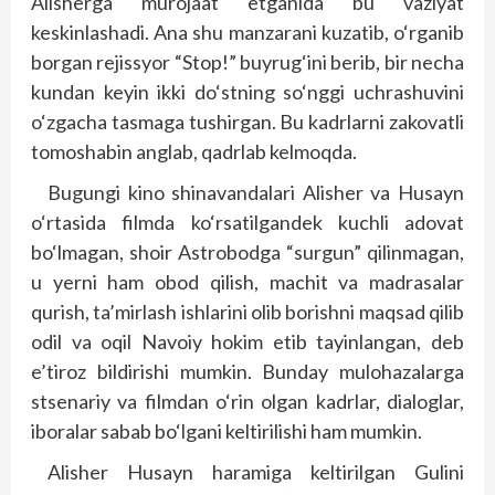
Alisherga murojaat etganida bu vaziyat
keskinlashadi. Ana shu manzarani kuzatib, o‘rganib
borgan rejissyor “Stop!” buyrug‘ini berib, bir necha
kundan keyin ikki do‘stning so‘nggi uchrashuvini
o‘zgacha tasmaga tushirgan. Bu kadrlarni zakovatli
tomoshabin anglab, qadrlab kelmoqda.
Bugungi kino shinavandalari Alisher va Husayn
o‘rtasida filmda ko‘rsatilgandek kuchli adovat
bo‘lmagan, shoir Astrobodga “surgun” qilinmagan,
u yerni ham obod qilish, machit va madrasalar
qurish, ta’mirlash ishlarini olib borishni maqsad qilib
odil va oqil Navoiy hokim etib tayinlangan, deb
e’tiroz bildirishi mumkin. Bunday mulohazalarga
stsenariy va filmdan o‘rin olgan kadrlar, dialoglar,
iboralar sabab bo‘lgani keltirilishi ham mumkin.
Alisher Husayn haramiga keltirilgan Gulini