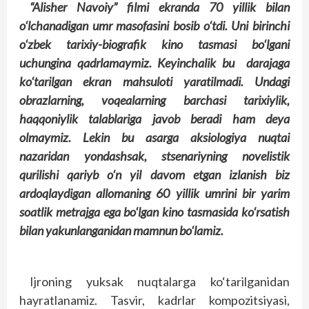
“Alisher Navoiy” filmi ekranda 70 yillik bilan
o‘lchanadigan umr masofasini bosib o‘tdi. Uni birinchi
o‘zbek tarixiy-biografik kino tasmasi bo‘lgani
uchungina qadrlamaymiz. Keyinchalik bu darajaga
ko‘tarilgan ekran mahsuloti yaratilmadi. Undagi
obrazlarning, voqealarning barchasi tarixiylik,
haqqoniylik talablariga javob beradi ham deya
olmaymiz. Lekin bu asarga aksiologiya nuqtai
nazaridan yondashsak, stsenariyning novelistik
qurilishi qariyb o‘n yil davom etgan izlanish biz
ardoqlaydigan allomaning 60 yillik umrini bir yarim
soatlik metrajga ega bo‘lgan kino tasmasida ko‘rsatish
bilan yakunlanganidan mamnun bo‘lamiz.
Ijroning yuksak nuqtalarga ko‘tarilganidan
hayratlanamiz. Tasvir, kadrlar kompozitsiyasi,