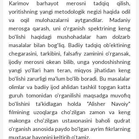
Karimov barhayot merosni tadqiq qilish,
yoritishning yangi metodologik negizi haqida odil
va oqil mulohazalarni aytgandilar. Madaniy
merosga qarash, uni o‘rganish spektrining keng
bo‘lishi haqidagi mushohadalar ham dolzarb
masalalar bilan bog‘liq. Badiiy tadqiq ob’ektining
chegarasini, tarkibini, falsafiy zaminini o‘rgansak,
ijodiy merosni okean bilib, unga yondoshishning
yangi yo‘llari ham teran, miqyos jihatidan keng
bo‘lishi zarurligi ma’lum bo‘lib boradi. Bu masalalar
olimlar va badiiy ijod ahlidan tashkil topgan katta
guruh tomonidan o‘rganilishi maqsadga muvofiq
bo‘lishini ta’kidlagan holda “Alisher Navoiy”
filmining uzoqlarga cho‘zilgan zamon va keng
makonga cho‘zilgan ustaxonasini baholi qudrat
o‘rganish asnosida paydo bo‘lgan ayrim fikrlarning
muxtasar bayonini keltirib o‘tamiz.