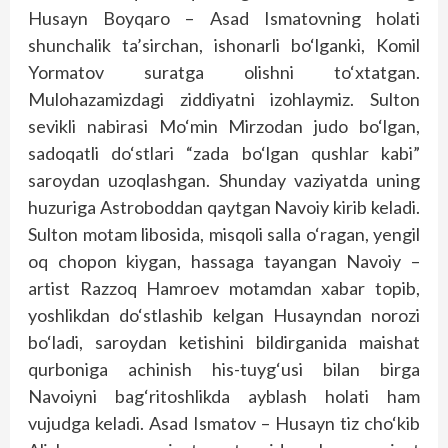
Husayn Boyqaro – Asad Ismatovning holati
shunchalik ta’sirchan, ishonarli bo‘lganki, Komil
Yormatov suratga olishni to‘xtatgan.
Mulohazamizdagi ziddiyatni izohlaymiz. Sulton
sevikli nabirasi Mo‘min Mirzodan judo bo‘lgan,
sadoqatli do‘stlari “zada bo‘lgan qushlar kabi”
saroydan uzoqlashgan. Shunday vaziyatda uning
huzuriga Astroboddan qaytgan Navoiy kirib keladi.
Sulton motam libosida, misqoli salla o‘ragan, yengil
oq chopon kiygan, hassaga tayangan Navoiy –
artist Razzoq Hamroev motamdan xabar topib,
yoshlikdan do‘stlashib kelgan Husayndan norozi
bo‘ladi, saroydan ketishini bildirganida maishat
qurboniga achinish his-tuyg‘usi bilan birga
Navoiyni bag‘ritoshlikda ayblash holati ham
vujudga keladi. Asad Ismatov – Husayn tiz cho‘kib