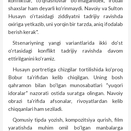
konfliktlar, to‘qnashuvlar bo‘lmaganidek, irodali
shaxslar ham deyarli ko‘rinmaydi. Navoiy va Sulton
Husayn o‘rtasidagi ziddiyatni tadrijiy ravishda
oxiriga yetkazib, uni yorqin bir tarzda, aniq ifodalab
berish kerak”.
Stsenariyning yangi variantlarida ikki do‘st
o‘rtasidagi konflikt tadrijiy ravishda davom
ettirilganini ko‘ramiz.
Husayn portretiga chizgilar tortilishida ko‘proq
Bobur ta’rifidan kelib chiqilgan. Uning bosh
qahramon bilan bo‘lgan munosabatlari “yuqori
idoralar” nazorati ostida suratga olingan. Navoiy
obrazi ta’rifida afsonalar, rivoyatlardan kelib
chiqqanlari ham seziladi.
Qomusiy tipda yozish, kompozitsiya qurish, film
yaratishda muhim omil bo‘lgan manbalarga