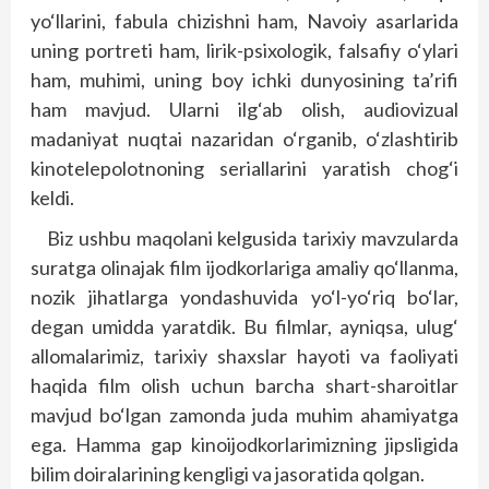
yo‘llarini, fabula chizishni ham, Navoiy asarlarida
uning portreti ham, lirik-psixologik, falsafiy o‘ylari
ham, muhimi, uning boy ichki dunyosining ta’rifi
ham mavjud. Ularni ilg‘ab olish, audiovizual
madaniyat nuqtai nazaridan o‘rganib, o‘zlashtirib
kinotelepolotnoning seriallarini yaratish chog‘i
keldi.
Biz ushbu maqolani kelgusida tarixiy mavzularda
suratga olinajak film ijodkorlariga amaliy qo‘llanma,
nozik jihatlarga yondashuvida yo‘l-yo‘riq bo‘lar,
degan umidda yaratdik. Bu filmlar, ayniqsa, ulug‘
allomalarimiz, tarixiy shaxslar hayoti va faoliyati
haqida film olish uchun barcha shart-sharoitlar
mavjud bo‘lgan zamonda juda muhim ahamiyatga
ega. Hamma gap kinoijodkorlarimizning jipsligida
bilim doiralarining kengligi va jasoratida qolgan.