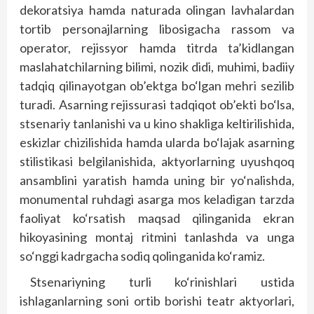
dekoratsiya hamda naturada olingan lavhalardan
tortib personajlarning libosigacha rassom va
operator, rejissyor hamda titrda ta’kidlangan
maslahatchilarning bilimi, nozik didi, muhimi, badiiy
tadqiq qilinayotgan ob’ektga bo‘lgan mehri sezilib
turadi. Asarning rejissurasi tadqiqot ob’ekti bo‘lsa,
stsenariy tanlanishi va u kino shakliga keltirilishida,
eskizlar chizilishida hamda ularda bo‘lajak asarning
stilistikasi belgilanishida, aktyorlarning uyushqoq
ansamblini yaratish hamda uning bir yo‘nalishda,
monumental ruhdagi asarga mos keladigan tarzda
faoliyat ko‘rsatish maqsad qilinganida ekran
hikoyasining montaj ritmini tanlashda va unga
so‘nggi kadrgacha sodiq qolinganida ko‘ramiz.
Stsenariyning turli ko‘rinishlari ustida
ishlaganlarning soni ortib borishi teatr aktyorlari,