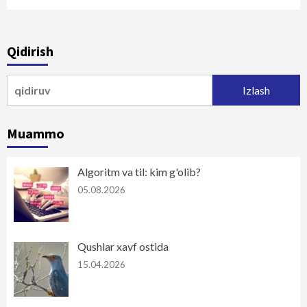
Qidirish
Qidirshish:
Muammo
Algoritm va til: kim g'olib?
05.08.2026
Qushlar xavf ostida
15.04.2026