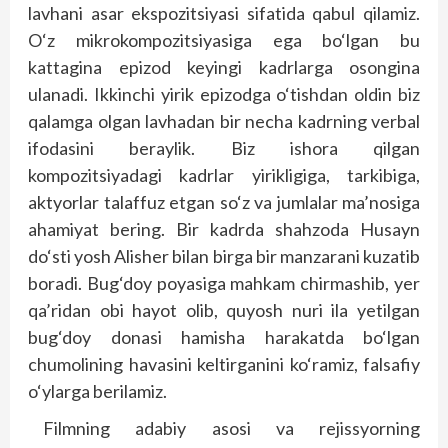
lavhani asar ekspozitsiyasi sifatida qabul qilamiz.
O‘z mikrokompozitsiyasiga ega bo‘lgan bu
kattagina epizod keyingi kadrlarga osongina
ulanadi. Ikkinchi yirik epizodga o‘tishdan oldin biz
qalamga olgan lavhadan bir necha kadrning verbal
ifodasini beraylik. Biz ishora qilgan
kompozitsiyadagi kadrlar yirikligiga, tarkibiga,
aktyorlar talaffuz etgan so‘z va jumlalar ma’nosiga
ahamiyat bering. Bir kadrda shahzoda Husayn
do‘sti yosh Alisher bilan birga bir manzarani kuzatib
boradi. Bug‘doy poyasiga mahkam chirmashib, yer
qa’ridan obi hayot olib, quyosh nuri ila yetilgan
bug‘doy donasi hamisha harakatda bo‘lgan
chumolining havasini keltirganini ko‘ramiz, falsafiy
o‘ylarga berilamiz.
Filmning adabiy asosi va rejissyorning