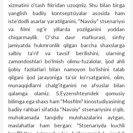
xizmatini o‘tash fikridan uzoqmiz. Shu bilan birga
yanglish badiiy kontseptsiyalar asosida ham
iste’dodli asarlar yaratilganini, “Navoiy” stsenariysi
va filmi og‘ir yillarda yozilganini yoddan
chiqarmaylik. O‘sha davr mafkurasi, sinfiy
jamiyatda hukmronlik qilgan barcha shaxslarga
salbiy ta’rif va tavsif berilishini, ularning
zamondoshlari bo‘lmish olimu-fuzalolar, ijod ahli
ijobiy fazilatlari bilan namoyon bo‘lishini talab
qilgani ijod jarayoniga ta’sir ko‘rsatganini, olim,
munaqqidlarni chalg‘itganini ne afsuslar bilan
qalamga olamiz. S.Eyzenshteyndek qomusiy
bilimga ega shaxs ham “Mosfilm” kinostudiyasining
badiiy rahbari sifatida “Navoiy” stsenariysini o‘qib,
muhokamada tanqidiy mulohazalarini aytgan,
maslahatlar ham bergan: “Stsenariyda kuchli