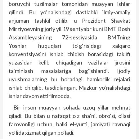
boruvchi tuzilmalar tomonidan muayyan ishlar
qilindi. Bu yo‘nalishdagi dastlabki ilmiy-amaliy
anjuman tashkil etilib, u Prezident Shavkat
Mirziyoevning joriy yil 19 sentyabr kuni BMT Bosh
Assambleyasining 72-sessiyasida BMTning
Yoshlar huquqlari to‘g‘risidagi xalqaro
konventsiyasini ishlab chiqish borasidagi taklifi
yuzasidan kelib chiqadigan vazifalar ijrosini
ta’minlash masalalariga bag‘ishlandi. Ijodiy
uyushmalarning bu boradagi hamkorlik rejalari
ishlab chiqilib, tasdiqlangan. Mazkur yo‘nalishdagi
ishlar davom ettirilmoqda.
Bir inson muayyan sohada uzoq yillar mehnat
qiladi. Bu bilan u nafaqat o‘z sha’ni, obro‘si, oilasi
farovonligi uchun, balki el-yurti, jamiyati ravnaqi
yo‘lida xizmat qilgan bo‘ladi.