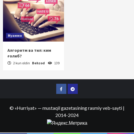
Муаммо
Алгоритм ва тил: ким
ғолиб?
2 kun oldin
Behzod
139
Facebook
Telegram
©
«Hurriyat»
— mustaqil gazetasining rasmiy veb-sayti
|
2014-2024