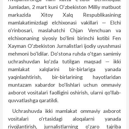
Jumladan, 2 mart kuni O‘zbekiston Milliy matbuot
markazida Xitoy Xalq Respublikasining
mamlakatimizdagi elchixonasi vakillari — Elchi
o‘rinbosari, maslahatchi Chjan Venchuan va
elchixonaning siyosiy bo‘limi birinchi kotibi Fen
Xayman O‘zbekiston Jurnalistlari ijodiy uyushmasi
mehmoni bo‘ldilar. Do‘stona ruhda o‘tgan samimiy
uchrashuvdan ko‘zda tutilgan maqsad — ikki
mamlakat xalqlarini bir-birlariga yanada
yaqinlashtirish, bir-birlarining hayotlaridan
muntazam xabardor bo‘lishlari uchun ommaviy
axborot vositalari faolligini oshirish, ularni qo‘llab-
quvvatlashga qaratildi.
Uchrashuvda ikki mamlakat ommaviy axborot
vositalari o‘rtasidagi aloqalarni yanada
rivojlantirish, jurnalistlarning o‘zaro tajriba