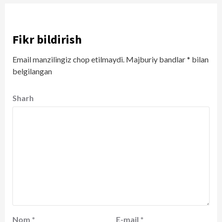
Fikr bildirish
Email manzilingiz chop etilmaydi.
Majburiy bandlar
*
bilan
belgilangan
Sharh
Nom
*
E-mail
*