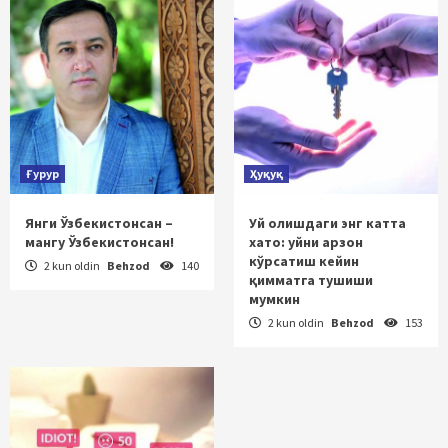
Ғурур
Ҳуқуқ
Янги Ўзбекистонсан –
Уй олишдаги энг катта
мангу Ўзбекистонсан!
хато: уйни арзон
кўрсатиш кейин
2 kun oldin
Behzod
140
қимматга тушиши
мумкин
2 kun oldin
Behzod
153