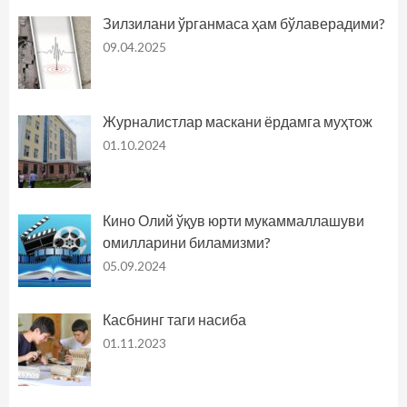
Зилзилани ўрганмаса ҳам бўлаверадими?
09.04.2025
Журналистлар маскани ёрдамга муҳтож
01.10.2024
Кино Олий ўқув юрти мукаммаллашуви
омилларини биламизми?
05.09.2024
Касбнинг таги насиба
01.11.2023