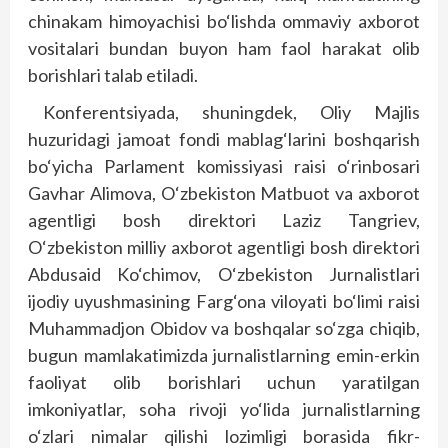
chinakam himoyachisi bo‘lishda ommaviy axborot
vositalari bundan buyon ham faol harakat olib
borishlari talab etiladi.
Konferentsiyada, shuningdek, Oliy Majlis
huzuridagi jamoat fondi mablag‘larini boshqarish
bo‘yicha Parlament komissiyasi raisi o‘rinbosari
Gavhar Alimova, O‘zbekiston Matbuot va axborot
agentligi bosh direktori Laziz Tangriev,
O‘zbekiston milliy axborot agentligi bosh direktori
Abdusaid Ko‘chimov, O‘zbekiston Jurnalistlari
ijodiy uyushmasining Farg‘ona viloyati bo‘limi raisi
Muhammadjon Obidov va boshqalar so‘zga chiqib,
bugun mamlakatimizda jurnalistlarning emin-erkin
faoliyat olib borishlari uchun yaratilgan
imkoniyatlar, soha rivoji yo‘lida jurnalistlarning
o‘zlari nimalar qilishi lozimligi borasida fikr-