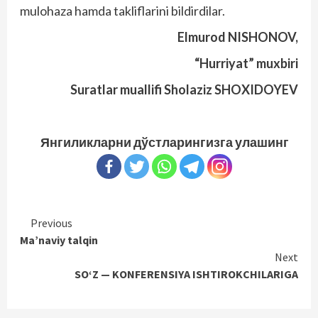
mulohaza hamda takliflarini bildirdilar.
Elmurod NISHONOV,
“Hurriyat” muxbiri
Suratlar muallifi Sholaziz SHOXIDOYEV
Янгиликларни дўстларингизга улашинг
Continue
Previous
Ma’naviy talqin
Reading
Next
SO‘Z — KONFERENSIYA ISHTIROKCHILARIGA