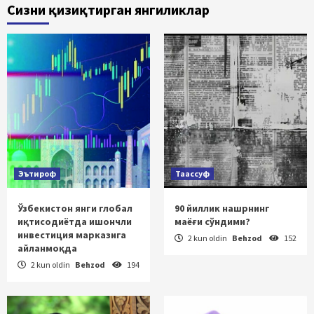
Сизни қизиқтирган янгиликлар
Эътироф
Таассуф
Ўзбекистон янги глобал
90 йиллик нашрнинг
иқтисодиётда ишончли
маёғи сўндими?
инвестиция марказига
2 kun oldin
Behzod
152
айланмоқда
2 kun oldin
Behzod
194