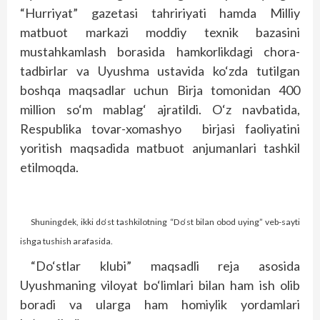
“Hurriyat” gazetasi tahririyati hamda Milliy
matbuot markazi moddiy texnik bazasini
mustahkamlash borasida hamkorlikdagi chora-
tadbirlar va Uyushma ustavida ko‘zda tutilgan
boshqa maqsadlar uchun Birja tomonidan 400
million so‘m mablag‘ ajratildi. O‘z navbatida,
Respublika tovar-xomashyo birjasi faoliyatini
yoritish maqsadida matbuot anjumanlari tashkil
etilmoqda.
Shuningdek, ikki do‘st tashkilotning “Do‘st bilan obod uying” veb-sayti
ishga tushish arafasida.
“Do‘stlar klubi” maqsadli reja asosida
Uyushmaning viloyat bo‘limlari bilan ham ish olib
boradi va ularga ham homiylik yordamlari