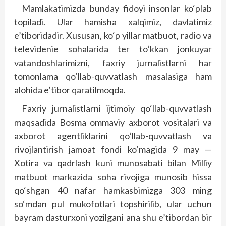
Mamlakatimizda bunday fidoyi insonlar ko‘plab
topiladi. Ular hamisha xalqimiz, davlatimiz
e’tiboridadir. Xususan, ko‘p yillar matbuot, radio va
televidenie sohalarida ter to‘kkan jonkuyar
vatandoshlarimizni, faxriy jurnalistlarni har
tomonlama qo‘llab-quvvatlash masalasiga ham
alohida e’tibor qaratilmoqda.
Faxriy jurnalistlarni ijtimoiy qo‘llab-quvvatlash
maqsadida Bosma ommaviy axborot vositalari va
axborot agentliklarini qo‘llab-quvvatlash va
rivojlantirish jamoat fondi ko‘magida 9 may —
Xotira va qadrlash kuni munosabati bilan Milliy
matbuot markazida soha rivojiga munosib hissa
qo‘shgan 40 nafar hamkasbimizga 303 ming
so‘mdan pul mukofotlari topshirilib, ular uchun
bayram dasturxoni yozilgani ana shu e’tibordan bir