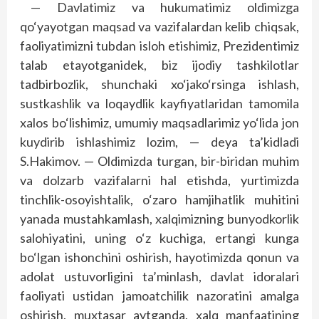
— Davlatimiz va hukumatimiz oldimizga
qo‘yayotgan maqsad va vazifalardan kelib chiqsak,
faoliyatimizni tubdan isloh etishimiz, Prezidentimiz
talab etayotganidek, biz ijodiy tashkilotlar
tadbirbozlik, shunchaki xo‘jako‘rsinga ishlash,
sustkashlik va loqaydlik kayfiyatlaridan tamomila
xalos bo‘lishimiz, umumiy maqsadlarimiz yo‘lida jon
kuydirib ishlashimiz lozim, — deya ta’kidladi
S.Hakimov. — Oldimizda turgan, bir-biridan muhim
va dolzarb vazifalarni hal etishda, yurtimizda
tinchlik-osoyishtalik, o‘zaro hamjihatlik muhitini
yanada mustahkamlash, xalqimizning bunyodkorlik
salohiyatini, uning o‘z kuchiga, ertangi kunga
bo‘lgan ishonchini oshirish, hayotimizda qonun va
adolat ustuvorligini ta’minlash, davlat idoralari
faoliyati ustidan jamoatchilik nazoratini amalga
oshirish, muxtasar aytganda, xalq manfaatining