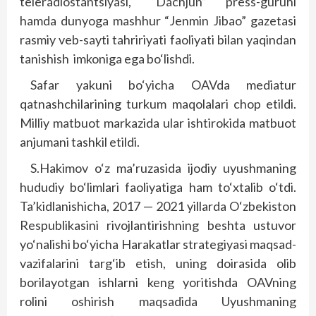
teleradiostantsiyasi, “Dachjun” press-guruhi
hamda dunyoga mashhur “Jenmin Jibao” gazetasi
rasmiy veb-sayti tahririyati faoliyati bilan yaqindan
tanishish imkoniga ega bo‘lishdi.
Safar yakuni bo‘yicha OAVda mediatur
qatnashchilarining turkum maqolalari chop etildi.
Milliy matbuot markazida ular ishtirokida matbuot
anjumani tashkil etildi.
S.Hakimov o‘z ma’ruzasida ijodiy uyushmaning
hududiy bo‘limlari faoliyatiga ham to‘xtalib o‘tdi.
Ta’kidlanishicha, 2017 — 2021 yillarda O‘zbekiston
Respublikasini rivojlantirishning beshta ustuvor
yo‘nalishi bo‘yicha Harakatlar strategiyasi maqsad-
vazifalarini targ‘ib etish, uning doirasida olib
borilayotgan ishlarni keng yoritishda OAVning
rolini oshirish maqsadida Uyushmaning