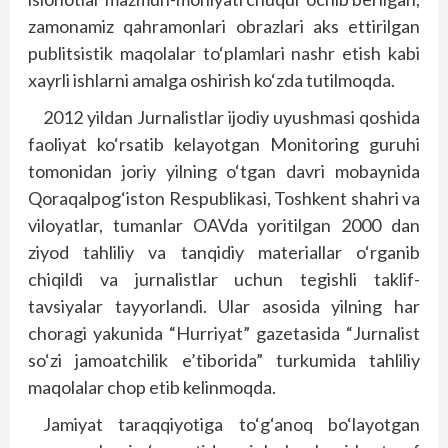
zamonamiz qahramonlari obrazlari aks ettirilgan
publitsistik maqolalar to‘plamlari nashr etish kabi
xayrli ishlarni amalga oshirish ko‘zda tutilmoqda.
2012 yildan Jurnalistlar ijodiy uyushmasi qoshida
faoliyat ko‘rsatib kelayotgan Monitoring guruhi
tomonidan joriy yilning o‘tgan davri mobaynida
Qoraqalpog‘iston Respublikasi, Toshkent shahri va
viloyatlar, tumanlar OAVda yoritilgan 2000 dan
ziyod tahliliy va tanqidiy materiallar o‘rganib
chiqildi va jurnalistlar uchun tegishli taklif-
tavsiyalar tayyorlandi. Ular asosida yilning har
choragi yakunida “Hurriyat” gazetasida “Jurnalist
so‘zi jamoatchilik e’tiborida” turkumida tahliliy
maqolalar chop etib kelinmoqda.
Jamiyat taraqqiyotiga to‘g‘anoq bo‘layotgan