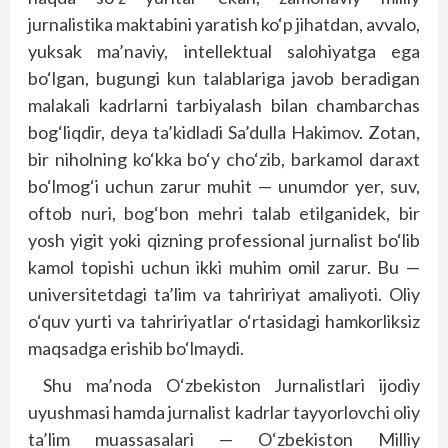
jurnalistika maktabini yaratish ko‘p jihatdan, avvalo,
yuksak ma’naviy, intellektual salohiyatga ega
bo‘lgan, bugungi kun talablariga javob beradigan
malakali kadrlarni tarbiyalash bilan chambarchas
bog‘liqdir, deya ta’kidladi Sa’dulla Hakimov. Zotan,
bir niholning ko‘kka bo‘y cho‘zib, barkamol daraxt
bo‘lmog‘i uchun zarur muhit — unumdor yer, suv,
oftob nuri, bog‘bon mehri talab etilganidek, bir
yosh yigit yoki qizning professional jurnalist bo‘lib
kamol topishi uchun ikki muhim omil zarur. Bu —
universitetdagi ta’lim va tahririyat amaliyoti. Oliy
o‘quv yurti va tahririyatlar o‘rtasidagi hamkorliksiz
maqsadga erishib bo‘lmaydi.
Shu ma’noda O‘zbekiston Jurnalistlari ijodiy
uyushmasi hamda jurnalist kadrlar tayyorlovchi oliy
ta’lim muassasalari — O‘zbekiston Milliy