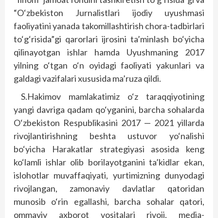
“O‘zbekiston Jurnalistlari ijodiy uyushmasi
faoliyatini yanada takomillashtirish chora-tadbirlari
to‘g‘risida”gi qarorlari ijrosini ta’minlash bo‘yicha
qilinayotgan ishlar hamda Uyushmaning 2017
yilning o‘tgan o‘n oyidagi faoliyati yakunlari va
galdagi vazifalari xususida ma’ruza qildi.
S.Hakimov mamlakatimiz o‘z taraqqiyotining
yangi davriga qadam qo‘yganini, barcha sohalarda
O‘zbekiston Respublikasini 2017 — 2021 yillarda
rivojlantirishning beshta ustuvor yo‘nalishi
bo‘yicha Harakatlar strategiyasi asosida keng
ko‘lamli ishlar olib borilayotganini ta’kidlar ekan,
islohotlar muvaffaqiyati, yurtimizning dunyodagi
rivojlangan, zamonaviy davlatlar qatoridan
munosib o‘rin egallashi, barcha sohalar qatori,
ommaviy axborot vositalari rivoji, media-