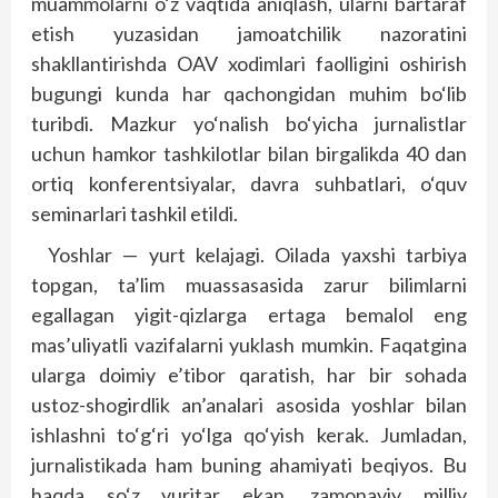
muammolarni o‘z vaqtida aniqlash, ularni bartaraf
etish yuzasidan jamoatchilik nazoratini
shakllantirishda OAV xodimlari faolligini oshirish
bugungi kunda har qachongidan muhim bo‘lib
turibdi. Mazkur yo‘nalish bo‘yicha jurnalistlar
uchun hamkor tashkilotlar bilan birgalikda 40 dan
ortiq konferentsiyalar, davra suhbatlari, o‘quv
seminarlari tashkil etildi.
Yoshlar — yurt kelajagi. Oilada yaxshi tarbiya
topgan, ta’lim muassasasida zarur bilimlarni
egallagan yigit-qizlarga ertaga bemalol eng
mas’uliyatli vazifalarni yuklash mumkin. Faqatgina
ularga doimiy e’tibor qaratish, har bir sohada
ustoz-shogirdlik an’analari asosida yoshlar bilan
ishlashni to‘g‘ri yo‘lga qo‘yish kerak. Jumladan,
jurnalistikada ham buning ahamiyati beqiyos. Bu
haqda so‘z yuritar ekan, zamonaviy milliy