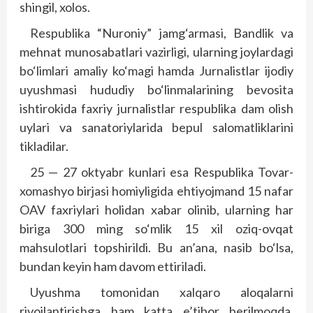
shingil, xolos.
Respublika “Nuroniy” jamg‘armasi, Bandlik va
mehnat munosabatlari vazirligi, ularning joylardagi
bo‘limlari amaliy ko‘magi hamda Jurnalistlar ijodiy
uyushmasi hududiy bo‘linmalarining bevosita
ishtirokida faxriy jurnalistlar respublika dam olish
uylari va sanatoriylarida bepul salomatliklarini
tikladilar.
25 — 27 oktyabr kunlari esa Respublika Tovar-
xomashyo birjasi homiyligida ehtiyojmand 15 nafar
OAV faxriylari holidan xabar olinib, ularning har
biriga 300 ming so‘mlik 15 xil oziq-ovqat
mahsulotlari topshirildi. Bu an’ana, nasib bo‘lsa,
bundan keyin ham davom ettiriladi.
Uyushma tomonidan xalqaro aloqalarni
rivojlantirishga ham katta e’tibor berilmoqda.