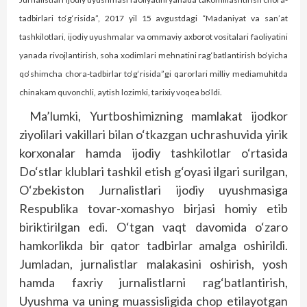
tadbirlari to‘g‘risida”, 2017 yil 15 avgustdagi “Madaniyat va san’at
tashkilotlari, ijodiy uyushmalar va ommaviy axborot vositalari faoliyatini
yanada rivojlantirish, soha xodimlari mehnatini rag‘batlantirish bo‘yicha
qo‘shimcha chora-tadbirlar to‘g‘risida”gi qarorlari milliy mediamuhitda
chinakam quvonchli, aytish lozimki, tarixiy voqea bo‘ldi.
Ma’lumki, Yurtboshimizning mamlakat ijodkor
ziyolilari vakillari bilan o‘tkazgan uchrashuvida yirik
korxonalar hamda ijodiy tashkilotlar o‘rtasida
Do‘stlar klublari tashkil etish g‘oyasi ilgari surilgan,
O‘zbekiston Jurnalistlari ijodiy uyushmasiga
Respublika tovar-xomashyo birjasi homiy etib
biriktirilgan edi. O‘tgan vaqt davomida o‘zaro
hamkorlikda bir qator tadbirlar amalga oshirildi.
Jumladan, jurnalistlar malakasini oshirish, yosh
hamda faxriy jurnalistlarni rag‘batlantirish,
Uyushma va uning muassisligida chop etilayotgan