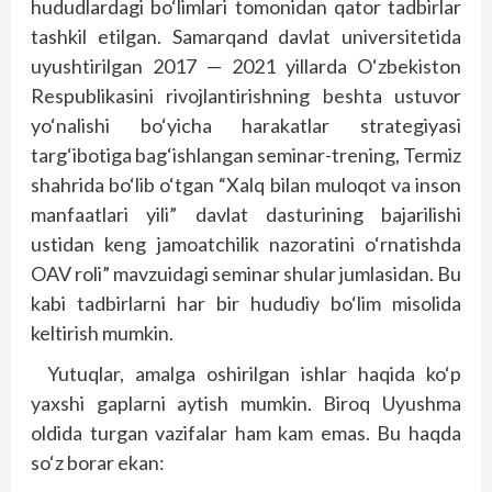
hududlardagi bo‘limlari tomonidan qator tadbirlar
tashkil etilgan. Samarqand davlat universitetida
uyushtirilgan 2017 — 2021 yillarda O‘zbekiston
Respublikasini rivojlantirishning beshta ustuvor
yo‘nalishi bo‘yicha harakatlar strategiyasi
targ‘ibotiga bag‘ishlangan seminar-trening, Termiz
shahrida bo‘lib o‘tgan “Xalq bilan muloqot va inson
manfaatlari yili” davlat dasturining bajarilishi
ustidan keng jamoatchilik nazoratini o‘rnatishda
OAV roli” mavzuidagi seminar shular jumlasidan. Bu
kabi tadbirlarni har bir hududiy bo‘lim misolida
keltirish mumkin.
Yutuqlar, amalga oshirilgan ishlar haqida ko‘p
yaxshi gaplarni aytish mumkin. Biroq Uyushma
oldida turgan vazifalar ham kam emas. Bu haqda
so‘z borar ekan: