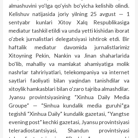
almashuvini yo‘lga qo‘yish bo‘yicha kelishib olindi.
Kelishuv natijasida joriy yilning 25 avgust — 1
sentyabr kunlari Xitoy Xalq Respublikasiga
mediatur tashkil etildi va unda yetti kishidan iborat
o‘zbek jurnalistlari delegatsiyasi ishtirok etdi. Bir
haftalik mediatur davomida jurnalistlarimiz
Xitoyning Pekin, Nankin va Jinan shaharlarida
bo‘lib, mahalliy va mamlakat ahamiyatiga molik
nashrlar tahririyatlari, telekompaniya va internet
saytlari faoliyati bilan yaqindan tanishdilar va
xitoylik hamkasblari bilan o‘zaro tajriba almashdilar.
Jyansu provintsiyasining “Xinhua Daily Media
Groupe” — “Sinhua kundalik media guruhi”ga
tegishli “Xinhua Daily” kundalik gazetasi, “Yangtse
evening post” kechki gazetasi, Jyansu provintsiyasi
teleradiostantsiyasi, Shandun provintsiyasi