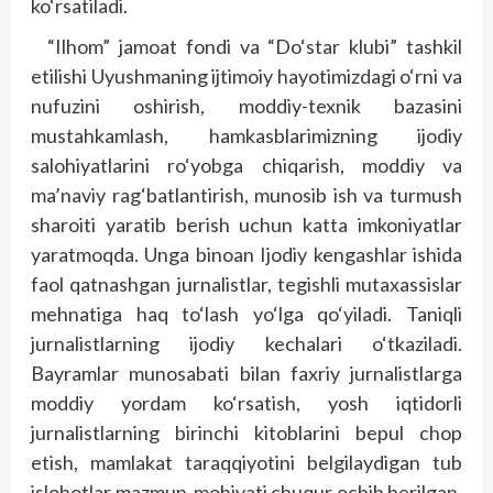
ko‘rsatiladi.
“Ilhom” jamoat fondi va “Do‘star klubi” tashkil
etilishi Uyushmaning ijtimoiy hayotimizdagi o‘rni va
nufuzini oshirish, moddiy-texnik bazasini
mustahkamlash, hamkasblarimizning ijodiy
salohiyatlarini ro‘yobga chiqarish, moddiy va
ma’naviy rag‘batlantirish, munosib ish va turmush
sharoiti yaratib berish uchun katta imkoniyatlar
yaratmoqda. Unga binoan Ijodiy kengashlar ishida
faol qatnashgan jurnalistlar, tegishli mutaxassislar
mehnatiga haq to‘lash yo‘lga qo‘yiladi. Taniqli
jurnalistlarning ijodiy kechalari o‘tkaziladi.
Bayramlar munosabati bilan faxriy jurnalistlarga
moddiy yordam ko‘rsatish, yosh iqtidorli
jurnalistlarning birinchi kitoblarini bepul chop
etish, mamlakat taraqqiyotini belgilaydigan tub
islohotlar mazmun-mohiyati chuqur ochib berilgan,