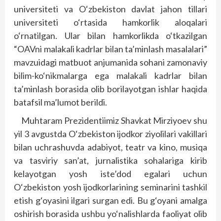
universiteti va O‘zbekiston davlat jahon tillari
universiteti o‘rtasida hamkorlik aloqalari
o‘rnatilgan. Ular bilan hamkorlikda o‘tkazilgan
“OAVni malakali kadrlar bilan ta’minlash masalalari”
mavzuidagi matbuot anjumanida sohani zamonaviy
bilim-ko‘nikmalarga ega malakali kadrlar bilan
ta’minlash borasida olib borilayotgan ishlar haqida
batafsil ma’lumot berildi.
Muhtaram Prezidentiimiz Shavkat Mirziyoev shu
yil 3 avgustda O‘zbekiston ijodkor ziyolilari vakillari
bilan uchrashuvda adabiyot, teatr va kino, musiqa
va tasviriy san’at, jurnalistika sohalariga kirib
kelayotgan yosh iste’dod egalari uchun
O‘zbekiston yosh ijodkorlarining seminarini tashkil
etish g‘oyasini ilgari surgan edi. Bu g‘oyani amalga
oshirish borasida ushbu yo‘nalishlarda faoliyat olib