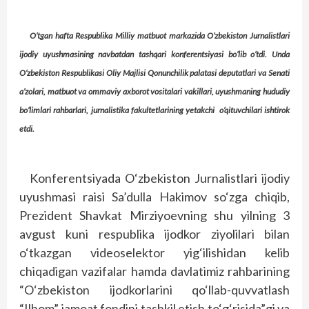
O‘tgan hafta Respublika Milliy matbuot markazida O‘zbekiston Jurnalistlari
ijodiy uyushmasining navbatdan tashqari konferentsiyasi bo‘lib o‘tdi. Unda
O‘zbekiston Respublikasi Oliy Majlisi Qonunchilik palatasi deputatlari va Senati
a’zolari, matbuot va ommaviy axborot vositalari vakillari, uyushmaning hududiy
bo‘limlari rahbarlari, jurnalistika fakultetlarining yetakchi o‘qituvchilari ishtirok
etdi.
Konferentsiyada O‘zbekiston Jurnalistlari ijodiy
uyushmasi raisi Sa’dulla Hakimov so‘zga chiqib,
Prezident Shavkat Mirziyoevning shu yilning 3
avgust kuni respublika ijodkor ziyolilari bilan
o‘tkazgan videoselektor yig‘ilishidan kelib
chiqadigan vazifalar hamda davlatimiz rahbarining
“O‘zbekiston ijodkorlarini qo‘llab-quvvatlash
“Ilhom” jamoat fondini tashkil etish to‘g‘risida”gi va