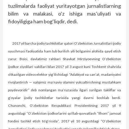
tuzilmalarda faoliyat yuritayotgan jurnalistlarning
bilim va malakasi, o‘z ishiga mas’uliyati va
fidoyiligiga ham bog‘liqdir, dedi.
2017 yil barcha ijodiy tashkilotlar qatori O‘zbekiston Jurnalistlari ijodiy
uyushmasi faoliyatida ham tub burilish yili bo‘lganini alohida qayd etish
zarur. Boisi, davlatimiz rahbari Shavkat Mirziyoevning O‘zbekiston
ijodkor ziyolilari vakillari bilan 2017 yil 3 avgust kuni Toshkent shahrida
o‘tkazilgan videoselektor yig‘ilishidagi “Adabiyot va san’at, madaniyatni
rivojlantirish — xalqimiz ma’naviy olamini yuksaltirishning mustahkam
poydevoridir” deb nomlangan ma’ruzasida ilgari surilgan takliflar va
g‘oyalar ijodiy tashkilotlar tarixida yangi davrni boshlab berdi.
Chunonchi, O‘zbekiston Respublikasi Prezidentining 2017 yil 9
avgustdagi “O‘zbekiston ijodkorlarini qo‘llab-quvvatlash “Ilhom” jamoat
fondini tashkil etish to‘g‘risida”, 2017 yil 10 avgustdagi “O‘zbekiston
Jurnalistlari ijodiy uyushmasi faoliyatini yanada takomillashtirish chora-