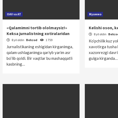
OAV va AT
Муаммо
«Qalamimni tortib ololmaysiz!»
Kelishi oson, ke
Keksa jurnalistning xotiralaridan
8 yil oldin
Behz
8 yil oldin
Behzod
1 759
Ko‘pchilik kuz yo
Jurnalistikaning eshigidan kirganimga,
xavotirga tusha 
qalam ushlaganimga qariyb yarim asr
xazonrezgi davri
bo‘lib qoldi. Bir vaqtlar bu mashaqqatli
gulga kirganda…
kasbning…