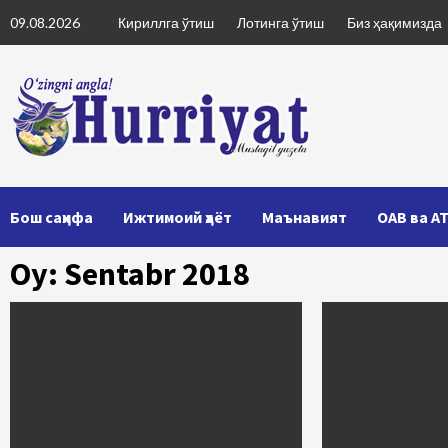
Skip
09.08.2026
Кириллга ўтиш
Лотинга ўтиш
Биз ҳақимизда
to
content
Бош саҳифа
Ижтимоий ҳаёт
Маънавият
ОАВ ва А
Oy: Sentabr 2018