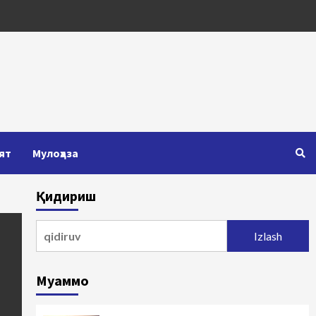
ят
Мулоҳаза
Қидириш
Qidirshish:
Муаммо