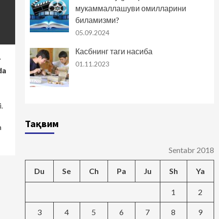
мукаммаллашуви омилларини
биламизми?
05.09.2024
Касбнинг таги насиба
r
01.11.2023
da
.
Тақвим
a
Sentabr 2018
Du
Se
Ch
Pa
Ju
Sh
Ya
1
2
3
4
5
6
7
8
9