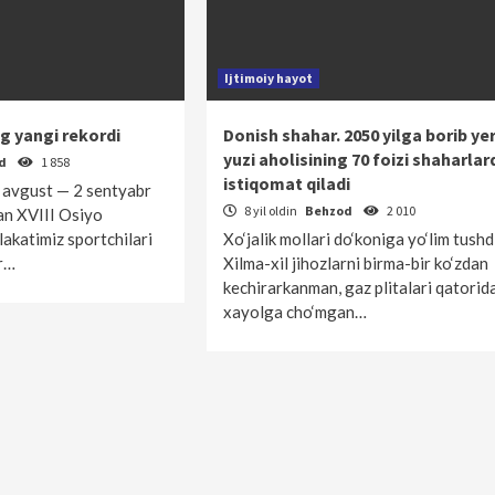
Ijtimoiy hayot
g yangi rekordi
Donish shahar. 2050 yilga borib ye
yuzi aholisining 70 foizi shaharlar
od
1 858
istiqomat qiladi
 avgust — 2 sentyabr
8 yil oldin
Behzod
2 010
gan XVIII Osiyo
lakatimiz sportchilari
Xo‘jalik mollari do‘koniga yo‘lim tushdi
ar…
Xilma-xil jihozlarni birma-bir ko‘zdan
kechirarkanman, gaz plitalari qatorid
xayolga cho‘mgan…