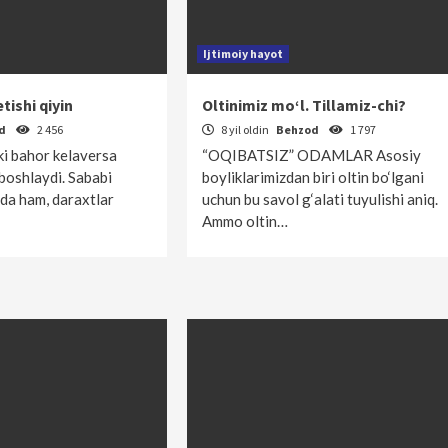
Ijtimoiy hayot
tishi qiyin
Oltinimiz mo‘l. Tillamiz-chi?
od
2 456
8 yil oldin
Behzod
1 797
ki bahor kelaversa
“OQIBATSIZ” ODAMLAR Asosiy
boshlaydi. Sababi
boyliklarimizdan biri oltin bo‘lgani
da ham, daraxtlar
uchun bu savol g‘alati tuyulishi aniq.
Ammo oltin…