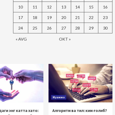
10
11
12
13
14
15
16
17
18
19
20
21
22
23
24
25
26
27
28
29
30
« AVG
OKT »
Муаммо
аги энг катта хато:
Алгоритм ва тил: ким ғолиб?