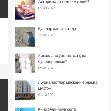
Алгоритм ва тил: ким ғолиб?
05.08.2026
Қушлар хавф остида
15.04.2026
Зилзилани ўрганмаса ҳам
бўлаверадими?
09.04.2025
Журналистлар маскани ёрдамга
муҳтож
01.10.2024
Кино Олий ўқув юрти