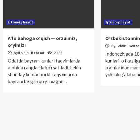
Ijtimoiy hayot
Ijtimoiy hayot
A’lo bahoga o‘qish — orzuimiz,
O‘zbekistonnin
o‘yimiz!
8 yil oldin
Behz
8 yil oldin
Behzod
2 486
Indoneziyada 18
Odatda bayram kunlari taqvimlarda
kunlari o‘tkazil
alohida ranglarda ko‘rsatiladi. Lekin
o‘yinlaridan mam
shunday kunlar borki, taqvimlarda
yuksak g‘alabal
bayram belgisi qo‘yilmagan…