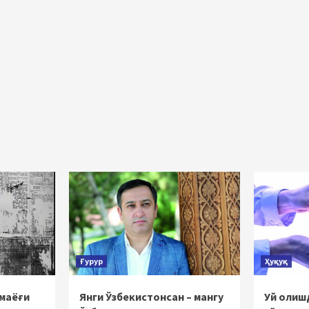
Ғурур
Ҳуқуқ
 маёғи
Янги Ўзбекистонсан – мангу
Уй олишд