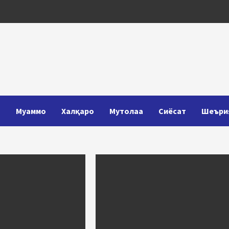
Т
Муаммо
Халқаро
Мутолаа
Сиёсат
Шеъри