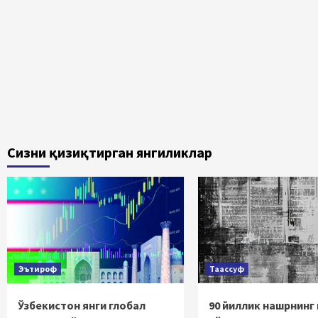
Сизни қизиқтирган янгиликлар
Эътироф
Таассуф
Ўзбекистон янги глобал
90 йиллик нашрнинг