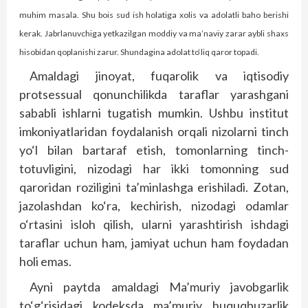
muhim masala. Shu bois sud ish holatiga xolis va adolatli baho berishi
kerak. Jabrlanuvchiga yetkazilgan moddiy va ma’naviy zarar aybli shaxs
hisobidan qoplanishi zarur. Shundagina adolat to‘liq qaror topadi.
Amaldagi jinoyat, fuqarolik va iqtisodiy
protsessual qonunchilikda taraflar yarashgani
sababli ishlarni tugatish mumkin. Ushbu institut
imkoniyatlaridan foydalanish orqali nizolarni tinch
yo‘l bilan bartaraf etish, tomonlarning tinch-
totuvligini, nizodagi har ikki tomonning sud
qaroridan roziligini ta’minlashga erishiladi. Zotan,
jazolashdan ko‘ra, kechirish, nizodagi odamlar
o‘rtasini isloh qilish, ularni yarashtirish ishdagi
taraflar uchun ham, jamiyat uchun ham foydadan
holi emas.
Ayni paytda amaldagi Ma’muriy javobgarlik
to‘g‘risidagi kodeksda ma’muriy huquqbuzarlik