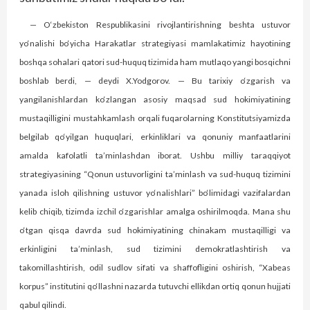
— O‘zbekiston Respublikasini rivojlantirishning beshta ustuvor
yo‘nalishi bo‘yicha Harakatlar strategiyasi mamlakatimiz hayotining
boshqa sohalari qatori sud-huquq tizimida ham mutlaqo yangi bosqichni
boshlab berdi, — deydi X.Yodgorov. — Bu tarixiy o‘zgarish va
yangilanishlardan ko‘zlangan asosiy maqsad sud hokimiyatining
mustaqilligini mustahkamlash orqali fuqarolarning Konstitutsiyamizda
belgilab qo‘yilgan huquqlari, erkinliklari va qonuniy manfaatlarini
amalda kafolatli ta’minlashdan iborat. Ushbu milliy taraqqiyot
strategiyasining “Qonun ustuvorligini ta’minlash va sud-huquq tizimini
yanada isloh qilishning ustuvor yo‘nalishlari” bo‘limidagi vazifalardan
kelib chiqib, tizimda izchil o‘zgarishlar amalga oshirilmoqda. Mana shu
o‘tgan qisqa davrda sud hokimiyatining chinakam mustaqilligi va
erkinligini ta’minlash, sud tizimini demokratlashtirish va
takomillashtirish, odil sudlov sifati va shaffofligini oshirish, “Xabeas
korpus” institutini qo‘llashni nazarda tutuvchi ellikdan ortiq qonun hujjati
qabul qilindi.