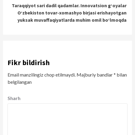
Taraqqiyot sari dadil qadamlar. Innovatsion g‘oyalar
O‘zbekiston tovar-xomashyo birjasi erishayotgan
yuksak muvaffaqiyatlarda muhim omil bo‘lmoqda
Fikr bildirish
Email manzilingiz chop etilmaydi.
Majburiy bandlar
*
bilan
belgilangan
Sharh