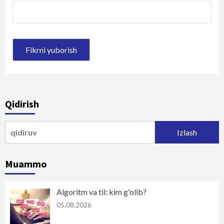
Qidirish
Qidirshish:
Muammo
Algoritm va til: kim g'olib?
05.08.2026