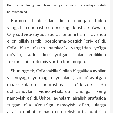
Bu esa aholining sud hokimiyatiga ishonchi pasayishiga sabab
bo‘layotgan edi.
Farmon talablaridan kelib chiqqan holda
yangicha ruhda ish olib borishga kirishdik. Avvalo,
Oliy sud veb-saytida sud qarorlarini tizimli ravishda
e’lon qilish tartibi bosqichma-bosqich joriy etildi.
OAV bilan o‘zaro hamkorlik yangitdan yo‘lga
qo‘yilib, sudda ko‘rilayotgan ishlar endilikda
tezkorlik bilan doimiy yoritib borilmoqda.
Shuningdek, OAV vakillari bilan birgalikda ayollar
va voyaga yetmagan yoshlar jazo o‘tayotgan
muassasalarda uchrashuvlar o‘tkazdik. Bu
uchrashuvlar videolavhalarda aholiga keng
namoyish etildi. Ushbu lavhalarni ajralish arafasida
turgan oila a’zolariga namoyish etish, ularga
ajralish oqibati nimaga olib kelishini tushuntirish