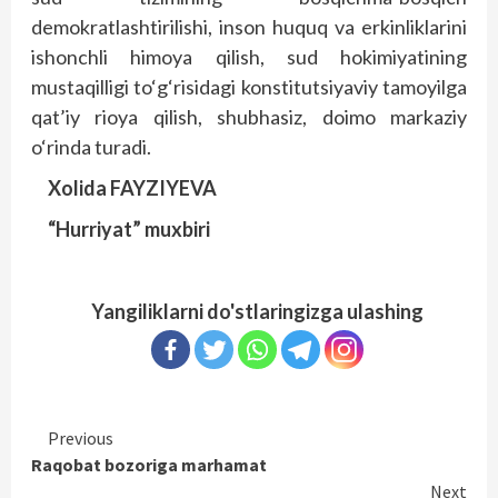
demokratlashtirilishi, inson huquq va erkinliklarini
ishonchli himoya qilish, sud hokimiyatining
mustaqilligi to‘g‘risidagi konstitutsiyaviy tamoyilga
qat’iy rioya qilish, shubhasiz, doimo markaziy
o‘rinda turadi.
Xolida FAYZIYEVA
“Hurriyat” muxbiri
Yangiliklarni do'stlaringizga ulashing
Continue
Previous
Raqobat bozoriga marhamat
Reading
Next