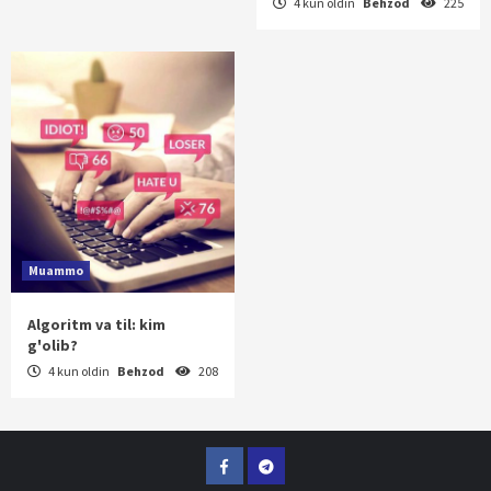
4 kun oldin
Behzod
225
Muammo
Algoritm va til: kim
g'olib?
4 kun oldin
Behzod
208
Facebook
Telegram