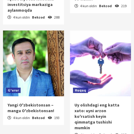
investitsiya markaziga
4 kun oldin
Behzod
219
aylanmoqda
4 kun oldin
Behzod
288
G'urur
Huquq
Yangi O'zbekistonsan –
Uy olishdagi eng katta
mangu O'zbekistonsan!
xato: uyni arzon
ko'rsatish keyin
4 kun oldin
Behzod
193
qimmatga tushishi
mumkin