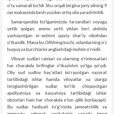
o‘ta samarali bo‘ldi. Shu orqali birgina joriy yilning 9
oyi mobaynida besh yuzdan ortiq oila yarashtirildi.
Samarqandda bo‘lganimizda farzandlari voyaga
yetib qolgan, ammo yetti yildan beri alohida
yashayotgan er-xotinni qayta shar’iy nikohdan
o‘tkazdik. Mana bu OAVning kuchi, odamlarning o‘z
huquq va burchlarini anglashdagi muhim o‘rnidir.
Viloyat sudlari raislari va ularning o‘rinbosarlari
har chorakda brifinglar o‘tkazishni yo‘lga qo‘ydi.
Oliy sud sudlov hay’atlari ko‘rayotgan nazorat
tartibidagi ishlar hamda viloyatlar va ularga
tenglashtirilgan sudlar ko‘rib chiqayotgan
apellyatsiya va kassatsiya tartibidagi ishlar
obzorlari ham har chorakda e’lon qilib borilayapti.
Bu sudlar faoliyati to‘g‘risida jamoatchilik va
ommaviy axborot vositalarini yanada keng