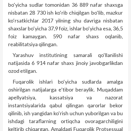
bo‘yicha sudlar tomonidan 36 889 nafar shaxsga
nisbatan 28 730 ish ko‘rib chiqilgan bo‘lib, mazkur
ko‘rsatkichlar 2017 yilning shu davriga nisbatan
shaxslar bo‘yicha 37,9 foiz, ishlar bo‘yicha esa, 36,5
foiz kamaygan. 590 nafar shaxs oqlanib,
reabilitatsiya qilingan.
Yarashuv institutining samarali qo‘llanilishi
natijasida 6 914 nafar shaxs jinoiy javobgarlikdan
ozod etilgan.
Fuqarolik ishlari bo‘yicha sudlarda amalga
oshirilgan natijalarga e’tibor beraylik. Muqaddam
apellyatsiya, kassatsiya va nazorat
instantsiyalarida qabul qilingan qarorlar bekor
qilinib, ish yangidan ko‘rish uchun yuborilgan va bu
ishdagi taraflarning ortiqcha ovoragarchiligini
keltirib chiqargan. Amaldagi Fuqarolik Protsessual