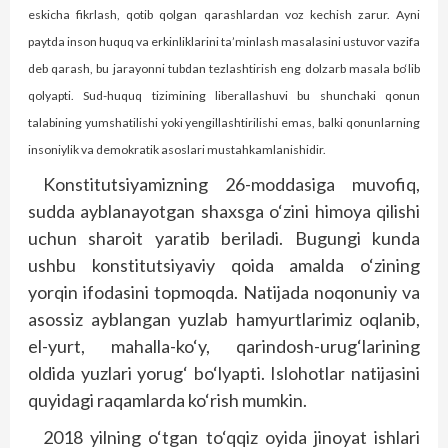
eskicha fikrlash, qotib qolgan qarashlardan voz kechish zarur. Ayni
paytda inson huquq va erkinliklarini ta’minlash masalasini ustuvor vazifa
deb qarash, bu jarayonni tubdan tezlashtirish eng dolzarb masala bo‘lib
qolyapti. Sud-huquq tizimining liberallashuvi bu shunchaki qonun
talabining yumshatilishi yoki yengillashtirilishi emas, balki qonunlarning
insoniylik va demokratik asoslari mustahkamlanishidir.
Konstitutsiyamizning 26-moddasiga muvofiq,
sudda ayblanayotgan shaxsga o‘zini himoya qilishi
uchun sharoit yaratib beriladi. Bugungi kunda
ushbu konstitutsiyaviy qoida amalda o‘zining
yorqin ifodasini topmoqda. Natijada noqonuniy va
asossiz ayblangan yuzlab hamyurtlarimiz oqlanib,
el-yurt, mahalla-ko‘y, qarindosh-urug‘larining
oldida yuzlari yorug‘ bo‘lyapti. Islohotlar natijasini
quyidagi raqamlarda ko‘rish mumkin.
2018 yilning o‘tgan to‘qqiz oyida jinoyat ishlari