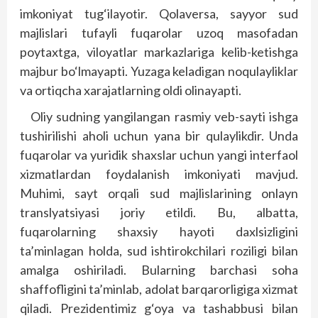
imkoniyat tug‘ilayotir. Qolaversa, sayyor sud
majlislari tufayli fuqarolar uzoq masofadan
poytaxtga, viloyatlar markazlariga kelib-ketishga
majbur bo‘lmayapti. Yuzaga keladigan noqulayliklar
va ortiqcha xarajatlarning oldi olinayapti.
Oliy sudning yangilangan rasmiy veb-sayti ishga
tushirilishi aholi uchun yana bir qulaylikdir. Unda
fuqarolar va yuridik shaxslar uchun yangi interfaol
xizmatlardan foydalanish imkoniyati mavjud.
Muhimi, sayt orqali sud majlislarining onlayn
translyatsiyasi joriy etildi. Bu, albatta,
fuqarolarning shaxsiy hayoti daxlsizligini
ta’minlagan holda, sud ishtirokchilari roziligi bilan
amalga oshiriladi. Bularning barchasi soha
shaffofligini ta’minlab, adolat barqarorligiga xizmat
qiladi. Prezidentimiz g‘oya va tashabbusi bilan