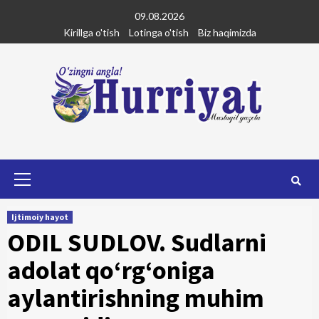
Skip
09.08.2026
to
Kirillga o'tish
Lotinga o'tish
Biz haqimizda
content
Primary
Menu
Ijtimoiy hayot
ODIL SUDLOV. Sudlarni
adolat qo‘rg‘oniga
aylantirishning muhim