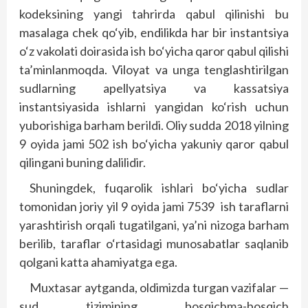
kodeksining yangi tahrirda qabul qilinishi bu
masalaga chek qo‘yib, endilikda har bir instantsiya
o‘z vakolati doirasida ish bo‘yicha qaror qabul qilishi
ta’minlanmoqda. Viloyat va unga tenglashtirilgan
sudlarning apellyatsiya va kassatsiya
instantsiyasida ishlarni yangidan ko‘rish uchun
yuborishiga barham berildi. Oliy sudda 2018 yilning
9 oyida jami 502 ish bo‘yicha yakuniy qaror qabul
qilingani buning dalilidir.
Shuningdek, fuqarolik ishlari bo‘yicha sudlar
tomonidan joriy yil 9 oyida jami 7539 ish taraflarni
yarashtirish orqali tugatilgani, ya’ni nizoga barham
berilib, taraflar o‘rtasidagi munosabatlar saqlanib
qolgani katta ahamiyatga ega.
Muxtasar aytganda, oldimizda turgan vazifalar —
sud tizimining bosqichma-bosqich