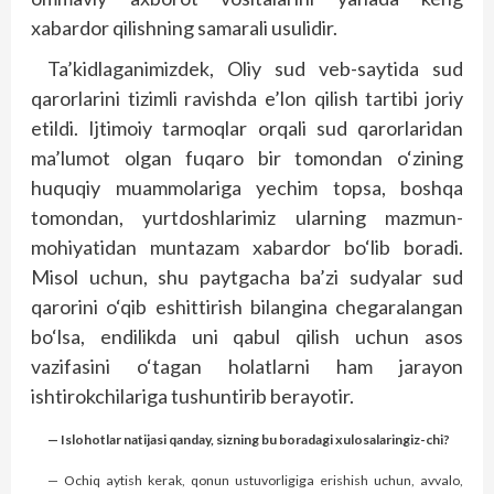
xabardor qilishning samarali usulidir.
Ta’kidlaganimizdek, Oliy sud veb-saytida sud
qarorlarini tizimli ravishda e’lon qilish tartibi joriy
etildi. Ijtimoiy tarmoqlar orqali sud qarorlaridan
ma’lumot olgan fuqaro bir tomondan o‘zining
huquqiy muammolariga yechim topsa, boshqa
tomondan, yurtdoshlarimiz ularning mazmun-
mohiyatidan muntazam xabardor bo‘lib boradi.
Misol uchun, shu paytgacha ba’zi sudyalar sud
qarorini o‘qib eshittirish bilangina chegaralangan
bo‘lsa, endilikda uni qabul qilish uchun asos
vazifasini o‘tagan holatlarni ham jarayon
ishtirokchilariga tushuntirib berayotir.
— Islohotlar natijasi qanday, sizning bu boradagi xulosalaringiz-chi?
— Ochiq aytish kerak, qonun ustuvorligiga erishish uchun, avvalo,