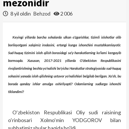
mezonidir
8 yil oldin
Behzod
2 006
Keyingi yillarda barcha sohalarda ulkan o‘zgarishlar, tizimli islohotlar olib
borilayotgani xalqimiz irodasini, ertangi kunga ishonchini mustahkamlayotir.
Sud-huquq tizimini isloh qilish borasidagi sa’y-harakatlarning ko‘lami kengayib
bormoqda. Xususan, 2017-2021 yillarda O‘zbekiston Respublikasini
rivojlantirishning beshta yo‘nalishi bo‘yicha Harakatlar strategiyasida sud-huquq
sohasini yanada isloh qilishning ustuvor yo‘nalishlari belgilab berilgan. Xo‘sh, bu
borada qanday ishlar amalga oshirilyapti? Odamlarning sudlarga ishonchi
tiklandimi?
O‘zbekiston Respublikasi Oliy sudi raisining
o‘rinbosari Xolmo‘min YODGOROV bilan
suhbatimiz shular haqida bo‘ldi.