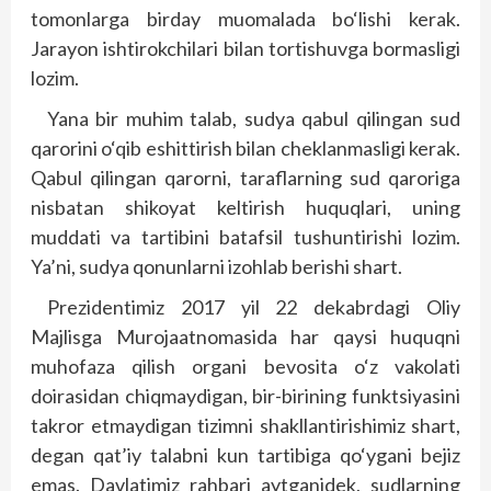
tomonlarga birday muomalada bo‘lishi kerak.
Jarayon ishtirokchilari bilan tortishuvga bormasligi
lozim.
Yana bir muhim talab, sudya qabul qilingan sud
qarorini o‘qib eshittirish bilan cheklanmasligi kerak.
Qabul qilingan qarorni, taraflarning sud qaroriga
nisbatan shikoyat keltirish huquqlari, uning
muddati va tartibini batafsil tushuntirishi lozim.
Ya’ni, sudya qonunlarni izohlab berishi shart.
Prezidentimiz 2017 yil 22 dekabrdagi Oliy
Majlisga Murojaatnomasida har qaysi huquqni
muhofaza qilish organi bevosita o‘z vakolati
doirasidan chiqmaydigan, bir-birining funktsiyasini
takror etmaydigan tizimni shakllantirishimiz shart,
degan qat’iy talabni kun tartibiga qo‘ygani bejiz
emas. Davlatimiz rahbari aytganidek, sudlarning