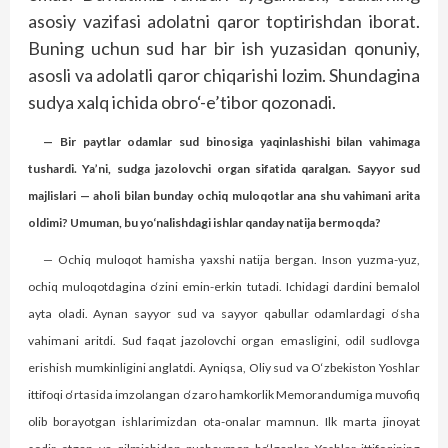
asosiy vazifasi adolatni qaror toptirishdan iborat.
Buning uchun sud har bir ish yuzasidan qonuniy,
asosli va adolatli qaror chiqarishi lozim. Shundagina
sudya xalq ichida obro‘-e’tibor qozonadi.
— Bir paytlar odamlar sud binosiga yaqinlashishi bilan vahimaga
tushardi. Ya’ni, sudga jazolovchi organ sifatida qaralgan. Sayyor sud
majlislari — aholi bilan bunday ochiq muloqotlar ana shu vahimani arita
oldimi? Umuman, bu yo‘nalishdagi ishlar qanday natija bermoqda?
— Ochiq muloqot hamisha yaxshi natija bergan. Inson yuzma-yuz,
ochiq muloqotdagina o‘zini emin-erkin tutadi. Ichidagi dardini bemalol
ayta oladi. Aynan sayyor sud va sayyor qabullar odamlardagi o‘sha
vahimani aritdi. Sud faqat jazolovchi organ emasligini, odil sudlovga
erishish mumkinligini anglatdi. Ayniqsa, Oliy sud va O‘zbekiston Yoshlar
ittifoqi o‘rtasida imzolangan o‘zaro hamkorlik Memorandumiga muvofiq
olib borayotgan ishlarimizdan ota-onalar mamnun. Ilk marta jinoyat