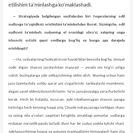
etilishini ta’minlashga ko‘maklashadi.
— Strategiyada belgilangan vazifalardan biri fuqarolarning odil
sudlovga to‘sqinliksiz erishishini ta’minlashdan iborat. Sizningcha, odil
sudlovni ta’minlash, sudyaning el orasidagi obro‘si, xalqning unga
ishonchi ortishi qaysi omillarga bog‘liq va bunga qay darajada
erishilyapti?
— Ha, sudyalarning faoliyati inson hayoti bilan bevosita bog‘liq. Jinoyat
sodir etgan shaxsni jazolashdan maqsad — avvalo uni to‘g‘ri yo‘lga
solish, boshqalarga jabr yetkazishining oldini olish. Shuning uchun ham
jazo tayinlashda ushbu qaror uni o‘zgartirishi, tarbiyalashi mumkinmi,
degan savol oldimizda turishi lozim. Ya’ni, jazo jinoyatga yarasha bo‘lishi
kerak. Hech bir holatda, xususan, aybi isbotlanmagan shaxsni jazoga
tortishga hech kimning haqqi yo‘q. Chunki nohaq jazoga tortilgan shaxs
va uning oila a’zolari, yaqinlari ko‘nglida amaldagi qonunlar, sudlarga
nisbatan norozilik paydo bo‘ladi. Buni har bir sudya yodda tutishi shart.
Jabrlanuvchining huquq va qonuniy manfaatlarini himoyalash ham o‘ta