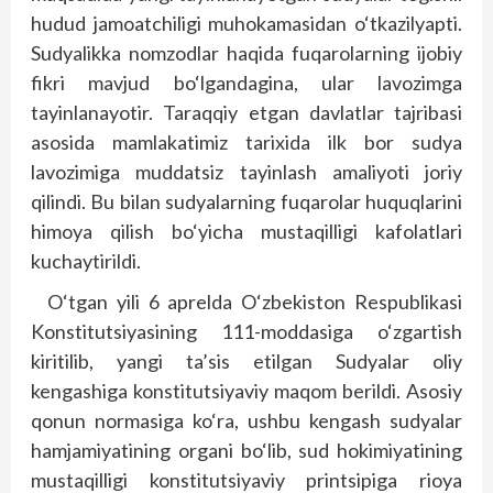
hudud jamoatchiligi muhokamasidan o‘tkazilyapti.
Sudyalikka nomzodlar haqida fuqarolarning ijobiy
fikri mavjud bo‘lgandagina, ular lavozimga
tayinlanayotir. Taraqqiy etgan davlatlar tajribasi
asosida mamlakatimiz tarixida ilk bor sudya
lavozimiga muddatsiz tayinlash amaliyoti joriy
qilindi. Bu bilan sudyalarning fuqarolar huquqlarini
himoya qilish bo‘yicha mustaqilligi kafolatlari
kuchaytirildi.
O‘tgan yili 6 aprelda O‘zbekiston Respublikasi
Konstitutsiyasining 111-moddasiga o‘zgartish
kiritilib, yangi ta’sis etilgan Sudyalar oliy
kengashiga konstitutsiyaviy maqom berildi. Asosiy
qonun normasiga ko‘ra, ushbu kengash sudyalar
hamjamiyatining organi bo‘lib, sud hokimiyatining
mustaqilligi konstitutsiyaviy printsipiga rioya