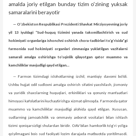
amalda joriy etilgan bunday tizim o‘zining yuksak
samaralarini berayotir
— O‘zbekiston Respublikasi Prezidenti Shavkat Mirziyoyevning joriy
yil 13 iyuldagi “Sud-huquq tizimini yanada takomillashtirish va sud
hokimiyati organlariga ishonchni oshirish chora-tadbirlari to‘g‘risida”gi
farmonida sud hokimiyati organlari zimmasiga yuklatilgan vazifalarni
samarali amalga oshirishga to‘sqinlik qilayotgan qator muammo va
kamchiliklar mavjudligi qayd etilgan…
— Farmon tizimdagi islohotlarning izchil, mantiqiy davomi bo‘ldi.
Ushbu hujjat odil sudlovni amalga oshirish sifatini yaxshilash, jismoniy
va yuridik shaxslarning huquqlari, erkinliklari va qonuniy manfaatlari
himoyasi kafolatlarini kuchaytirishga xizmat qilmoqda. Farmonda qator
muammo va kamchiliklar mavjudligi alohida qayd etilgan. Xususan,
sudlarning jamoatchilik va ommaviy axborot vositalari bilan ishlash
tizimi qoniqarsizligi shulardan biridir. OAV bilan hamkorlik to‘g‘ri yo‘lga
qo‘yilmagani bois sud faoliyati lozim darajada matbuotda yoritilmasdi.