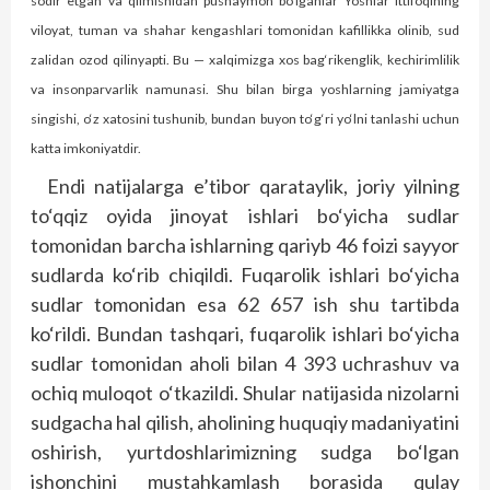
sodir etgan va qilmishidan pushaymon bo‘lganlar Yoshlar ittifoqining
viloyat, tuman va shahar kengashlari tomonidan kafillikka olinib, sud
zalidan ozod qilinyapti. Bu — xalqimizga xos bag‘rikenglik, kechirimlilik
va insonparvarlik namunasi. Shu bilan birga yoshlarning jamiyatga
singishi, o‘z xatosini tushunib, bundan buyon to‘g‘ri yo‘lni tanlashi uchun
katta imkoniyatdir.
Endi natijalarga e’tibor qarataylik, joriy yilning
to‘qqiz oyida jinoyat ishlari bo‘yicha sudlar
tomonidan barcha ishlarning qariyb 46 foizi sayyor
sudlarda ko‘rib chiqildi. Fuqarolik ishlari bo‘yicha
sudlar tomonidan esa 62 657 ish shu tartibda
ko‘rildi. Bundan tashqari, fuqarolik ishlari bo‘yicha
sudlar tomonidan aholi bilan 4 393 uchrashuv va
ochiq muloqot o‘tkazildi. Shular natijasida nizolarni
sudgacha hal qilish, aholining huquqiy madaniyatini
oshirish, yurtdoshlarimizning sudga bo‘lgan
ishonchini mustahkamlash borasida qulay