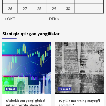
26
27
28
29
30
« OKT
DEK »
Sizni qiziqtirgan yangiliklar
E'tirof
Taassuf
O'zbekiston yangi global
90 yillik nashrning mayog'i
iqtisodiyotda ishonchli
so'ndimi?