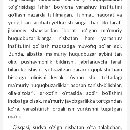
to‘g‘risidagi ishlar bo‘yicha yarashuv institutini
qo‘llash nazarda tutilmagan. Tuhmat, haqorat va
yengil tan jarohati yetkazish singari har ikki tarafi
jismoniy shaxslardan iborat bo‘lgan ma’muriy
huquqbuzarliklarga nisbatan ham yarashuv
institutini qo‘llash maqsadga muvofiq bo‘lar edi.
Bunda, albatta, ma’muriy huquqbuzar aybini tan
olib, pushaymonlik bildirishi, jabrlanuvchi taraf
bilan kelishishi, yetkazilgan zararni qoplashi ham
hisobga olinishi kerak. Aynan shu toifadagi
ma’muriy huquqbuzarliklar asosan tanish-bilishlar,
oila-a’zolari, er-xotin o‘rtasida sodir bo‘lishini
inobatga olsak, ma’muriy javobgarlikka tortgandan
ko‘ra, yarashtirish orqali ish yuritishni tugatgan
ma’qul.
Qisqasi, sudya o‘ziga nisbatan o‘ta talabchan,