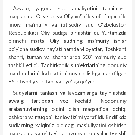
Avvalo, yagona sud amaliyotini ta’minlash
maqsadida, Oliy sud va Oliy xo‘jalik sudi, fuqarolik,
jinoiy, ma’muriy va iqtisodiy sud O‘zbekiston
Respublikasi Oliy sudiga birlashtirildi. Yurtimizda
birinchi marta Oliy sudning ma’muriy ishlar
bo‘yicha sudlov hay’ati hamda viloyatlar, Toshkent
shahri, tuman va shaharlarda 207 ma’muriy sud
tashkil etildi. Tadbirkorlik sub’ektlarining qonuniy
manfaatlarini kafolatli himoya qilishga qaratilgan
85 iqtisodiy sud faoliyati yo‘lga qo‘yildi.
Sudyalarni tanlash va lavozimlarga tayinlashda
avvalgi tartibdan voz kechildi. Noqonuniy
aralashuvlarning oldini olish maqsadida ochiq,
oshkora va muqobil tanlov tizimi yaratildi. Endilikda
sudlarning xalqimiz oldidagi mas’uliyatini oshirish
maqsadida yangi tayinlanayotgan sudyalar tegishli