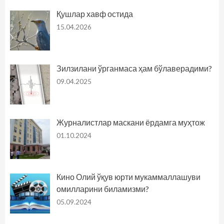
Қушлар хавф остида
15.04.2026
Зилзилани ўрганмаса ҳам бўлаверадими?
09.04.2025
Журналистлар маскани ёрдамга муҳтож
01.10.2024
Кино Олий ўқув юрти мукаммаллашуви
омилларини биламизми?
05.09.2024