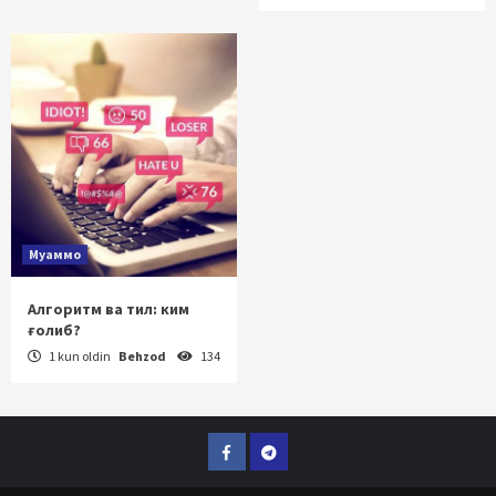
Муаммо
Алгоритм ва тил: ким
ғолиб?
1 kun oldin
Behzod
134
Facebook
Telegram