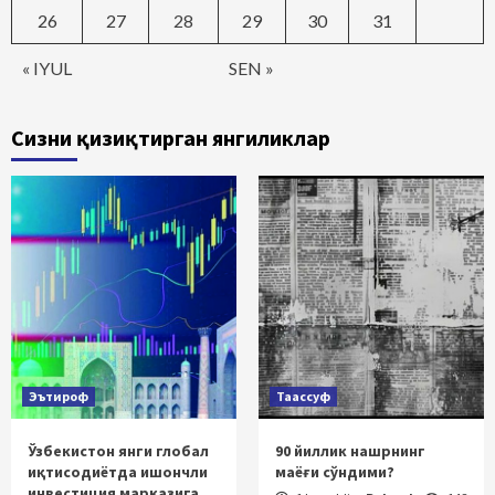
26
27
28
29
30
31
« IYUL
SEN »
Сизни қизиқтирган янгиликлар
Эътироф
Таассуф
Ўзбекистон янги глобал
90 йиллик нашрнинг
иқтисодиётда ишончли
маёғи сўндими?
инвестиция марказига