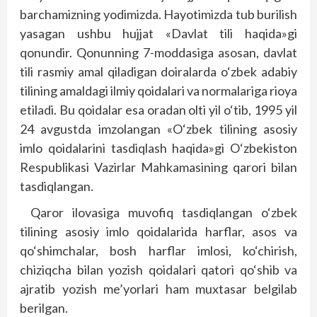
barchamizning yodimizda. Hayotimizda tub burilish
yasagan ushbu hujjat «Davlat tili haqida»gi
qonundir. Qonunning 7-moddasiga asosan, davlat
tili rasmiy amal qiladigan doiralarda o‘zbek adabiy
tilining amaldagi ilmiy qoidalari va normalariga rioya
etiladi. Bu qoidalar esa oradan olti yil o‘tib, 1995 yil
24 avgustda imzolangan «O‘zbek tilining asosiy
imlo qoidalarini tasdiqlash haqida»gi O‘zbekis­ton
Respublikasi Vazirlar Mahkamasining qarori bilan
tasdiqlangan.
Qaror ilovasiga muvofiq tasdiqlangan o‘zbek
tilining asosiy imlo qoidalarida harf­lar, asos va
qo‘shimchalar, bosh harflar imlosi, ko‘chirish,
chiziqcha bilan yozish qoidalari qatori qo‘shib va
ajratib yozish me’yorlari ham muxtasar belgilab
berilgan.