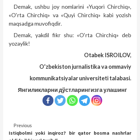
Demak, ushbu joy nomlarini «Yuqori Chirchiq»,
«O‘rta Chirchiq» va «Quyi Chirchiq» kabi yozish
maqsadga muvofiqdir.
Demak, yakdil fikr shu: «O‘rta Chirchiq» deb
yozaylik!
Otabek
ISROILOV,
O‘zbekiston
jurnalistika va ommaviy
kommunikatsiyalar
universiteti talabasi.
Янгиликларни дўстларингизга улашинг
Continue
Previous
Istiqbolmi yoki inqiroz? bir qator bosma nashrlar
Reading