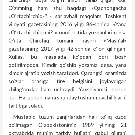
O‘zimning ham shu haqdagi «Qachongacha
«O‘rtachirchiq»?..» sarlavhali maqolam Toshkent
viloyati gazetasining 2016 yilgi 86-sonida, «Yana
«O‘rtachirchiq»mi?..» nomi ostida yozganlarim esa
O‘rta Chirchiq tumani nashri «Mash’al»
gazetasining 2017 yilgi 42-sonida e’lon qilingan.
Xullas, bu masalada ko‘pdan beri bosh
qotirilmoqda. Kimdir qo‘shib yozamiz, desa, yana
kimdir ajratib yozish tarafdori. Qarang­ki, oramizda
so‘zlar orasiga tire belgisini joylaydigan
«bilag‘on»lar ham uchraydi. Yaxshiyamki, qonun
bor. Ha, qonun mana shunday tushunmovchiliklarni
tartibga soladi.
Mustabid tuzum zanjirlaridan hali to‘liq ozod
bo‘lmagan O‘zbekistonimiz 1989 yilning 21
oktyabrida muhim tarixiy hujjatni qabul qilgani