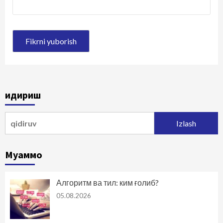
Қидириш
Qidirshish:
Муаммо
Алгоритм ва тил: ким ғолиб?
05.08.2026