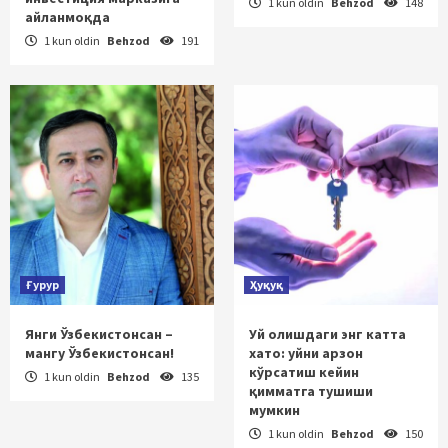
1 kun oldin
Behzod
148
айланмоқда
1 kun oldin
Behzod
191
Ғурур
Ҳуқуқ
Янги Ўзбекистонсан –
Уй олишдаги энг катта
мангу Ўзбекистонсан!
хато: уйни арзон
кўрсатиш кейин
1 kun oldin
Behzod
135
қимматга тушиши
мумкин
1 kun oldin
Behzod
150