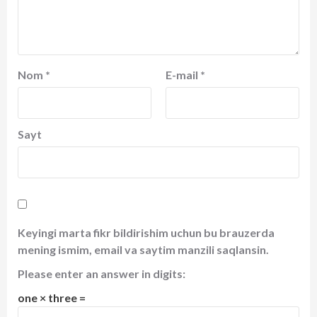
Nom
*
E-mail
*
Sayt
Keyingi marta fikr bildirishim uchun bu brauzerda
mening ismim, email va saytim manzili saqlansin.
Please enter an answer in digits:
one × three =