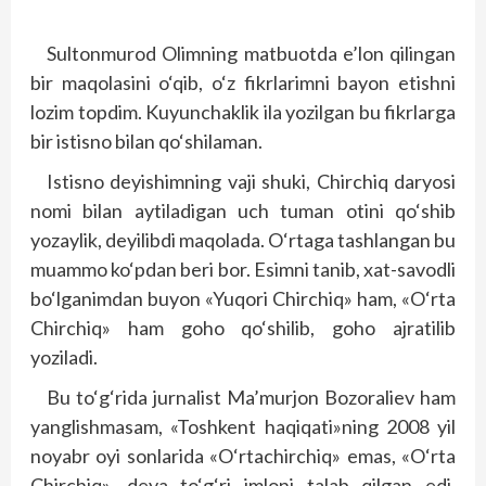
Sultonmurod Olimning matbuotda e’lon qilingan
bir maqolasini o‘qib, o‘z fikrlarimni bayon etishni
lozim topdim.
Kuyunchaklik ila yozilgan bu fikrlarga
bir istisno bilan qo‘shilaman.
Istisno deyishimning vaji shuki, Chirchiq daryosi
nomi bilan aytiladigan uch tuman otini qo‘shib
yozaylik, deyilibdi maqolada. O‘rtaga tashlangan bu
muammo ko‘pdan beri bor. Esimni tanib, xat-savodli
bo‘lganimdan buyon «Yuqori Chirchiq» ham, «O‘rta
Chirchiq» ham goho qo‘shilib, goho ajratilib
yoziladi.
Bu to‘g‘rida jurnalist Ma’murjon Bozoraliev ham
yanglishmasam, «Toshkent haqi­qati»ning 2008 yil
noyabr oyi sonlarida «O‘rtachirchiq» emas, «O‘rta
Chirchiq», deya to‘g‘ri imloni talab qilgan edi.