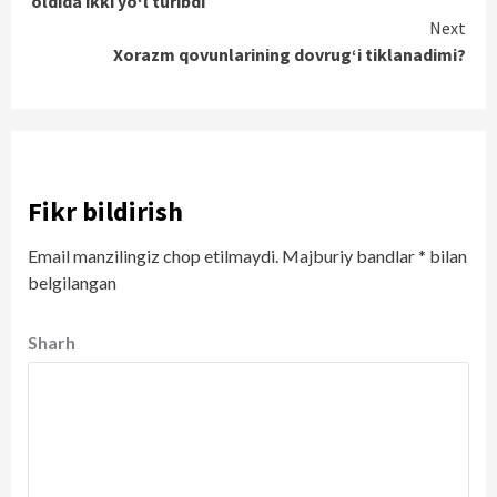
oldida ikki yo‘l turibdi
Next
Xorazm qovunlarining dovrug‘i tiklanadimi?
Fikr bildirish
Email manzilingiz chop etilmaydi.
Majburiy bandlar
*
bilan
belgilangan
Sharh