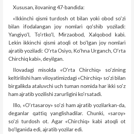
Xususan, ilovaning 47-bandida:
«Ikkinchi qismi turdosh ot bilan yoki obod so‘zi
bilan ifodalangan joy nomlari qo‘shib yoziladi:
Yangiyo‘l, To‘rtko‘l, Mirza­obod, Xalq­obod kabi.
Lekin ikkinchi qismi atoqli ot bo‘lgan joy nomlari
ajratib yoziladi: O‘rta Osiyo, Ko‘hna Urganch, O‘rta
Chirchiq kabi»
, deyilgan.
Ilovadagi misolda «O‘rta Chirchiq» so‘zining
keltirilishi ham viloyatimizdagi «Chirchiq» so‘zi bilan
birgalikda ataluvchi uch tuman nomida har ikki so‘z
ham ajratib yozilishi zarurligini ko‘rsatadi.
Illo, «O‘rtasaroy» so‘zi ham ajratib yozilarkan-da,
deganlar qattiq yanglishadilar. Chunki, «saroy»
so‘zi turdosh ot. Agar «Chirchiq» kabi atoqli ot
bo‘lganida edi, ajratib yozilar edi.