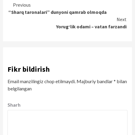
Continue
Previous
“Sharq taronalari” dunyoni qamrab olmoqda
Reading
Next
Yorug‘lik odami – vatan farzandi
Fikr bildirish
Email manzilingiz chop etilmaydi.
Majburiy bandlar
*
bilan
belgilangan
Sharh