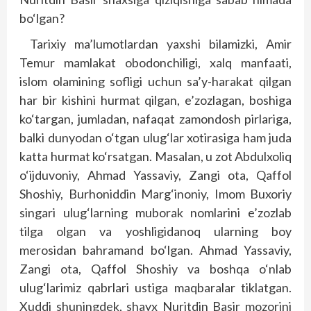
bo‘lgan?
Tarixiy ma’lumotlardan yaxshi bilamizki, Amir
Temur mamlakat obodonchiligi, xalq manfaati,
islom olamining sof­ligi uchun sa’y-harakat qilgan
har bir kishini hurmat qilgan, e’zozlagan, boshiga
ko‘targan, jumladan, nafaqat zamondosh pirlariga,
balki dunyodan o‘tgan ulug‘lar xotirasiga ham juda
katta hurmat ko‘rsatgan. Masalan, u zot Abdulxoliq
o‘ijduvoniy, Ahmad Yassaviy, Zangi ota, Qaffol
Shoshiy, Burhoniddin Mar­g‘inoniy, Imom Buxoriy
singari ulug‘larning muborak nomlarini e’zozlab
tilga olgan va yoshligidanoq ularning boy
merosidan bahramand bo‘lgan. Ahmad Yassaviy,
Zangi ota, Qaffol Shoshiy va bosh­qa o‘nlab
ulug‘larimiz qabrlari ustiga maqbaralar tiklatgan.
Xuddi shuningdek, shayx Nuritdin Basir mozorini