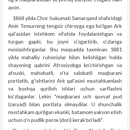
ayon.
1868 yilda Chor hukumati Samarqand shahridagi
Amir Temurning tengsiz chiroyga ega bo‘lgan Ark
qal’asidan istehkom sifatida foydalanishgan va
turgan gapki, bu joyni o‘zgartirib, o‘zlariga
moslashtirganlar. Shu maqsadda taxminan 1881
yilda mahalliy ruhoniylar bilan kelishilgan holda
shayxning qabrini Afrosiyobga ko‘chirishgan va
afsuski, mahobatli, o‘ta salobatli maqbarani
portlatib, g‘ishtlarini Ark qal’asini mustahkamlash
va boshqa qurilish ishlari uchun sarflashni
ko‘zlaganlar. Lekin “maqbarani uch quvvat pud
(zaryad) bilan portlata olmaydilar. U shunchalik
mustahkam qurilgan ekanki, batamom yakson etish
uchun o‘n pudlik porox (dori) kerak bo‘ladi”.