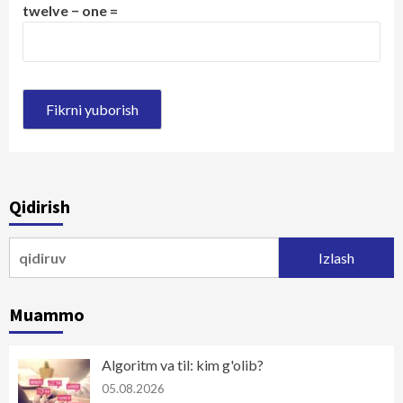
twelve − one =
Qidirish
Qidirshish:
Muammo
Algoritm va til: kim g'olib?
05.08.2026