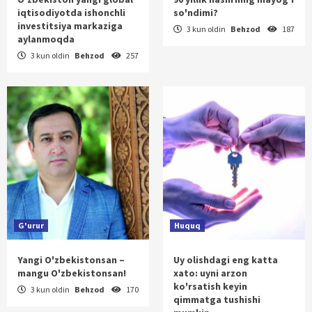
iqtisodiyotda ishonchli
so'ndimi?
investitsiya markaziga
3 kun oldin
Behzod
187
aylanmoqda
3 kun oldin
Behzod
257
G'urur
Huquq
Yangi O'zbekistonsan –
Uy olishdagi eng katta
mangu O'zbekistonsan!
xato: uyni arzon
ko'rsatish keyin
3 kun oldin
Behzod
170
qimmatga tushishi