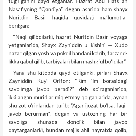
tug‘ilganini qayd etganlar. Hazrat Abu Hafs an
Nasafiyning “Qandiya” degan asarida ham shayx
Nuritdin Basir haqida quyidagi ma’lumotlar
berilgan:
“Naql qilibdilarki, hazrat Nuritdin Basir voyaga
yetganlarida, Shayx Zayniddin ul kishini — Xudo
nazar qilgan yosh va pokdil bandani ko‘rib, farzand­
likka qabul qilib, tarbiyalari bilan mashg‘ul bo‘ldilar”.
Yana shu kitobda qayd etilganki, pirlari Shayx
Zayniddin Kuyi Orifon: “Kim ilm borasidagi
savolimga javob beradi?” deb so‘raganlarida,
ikkilangan muridlar miq etmay qolganlarida, aynan
shu zot o‘rinlaridan turib: “Agar ijozat bo‘lsa, faqir
javob berurman”, degan va ustozning har bir
savoliga shunaqa donolik bilan javob
qaytarganlarki, bundan majlis ahli hayratda qolib,