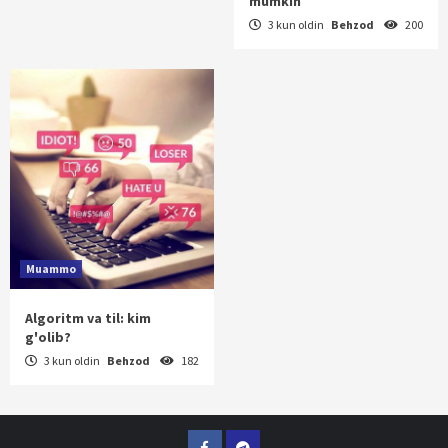
mumkin
3 kun oldin
Behzod
200
Muammo
Algoritm va til: kim
g'olib?
3 kun oldin
Behzod
182
Facebook
Telegram