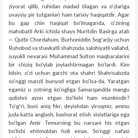
ziyorat qilib, ruhidan madad tilagan va o‘zlariga
uvaysiy pir tutganlari ham tarixiy haqiqatdir. Agar
bu gap chin haqiqat bo‘lmaganda, o‘zining
mahobatli Arki ichida shayx Nuritdin Basirga atab
— Qutbi Chordahum, Burhoniddin Sog‘arjiy uchun
Ruhobod va shavkatli shahzoda, salohiyatli valiahd,
suyukli nevarasi Muhammad Sulton maqbaralarini
bir chiziq bo‘ylab joylashtirmagan bo‘lardi. Kim
bilsin, o‘zi uchun garchi ota shahri Shahrisabzda
so‘nggi manzil bunyod etgan bo‘lsa-da, Yaratgan
egamiz u zotning ko‘ngliga Samarqandda mangu
qolishni ayon etgan bo‘lishi ham mumkindir?
To‘g‘ri, buni aniq fikr, de­yishdan yiroqmiz, ammo
juda katta anglash, bashorat etish xislatlariga ega
bo‘lgan Amir Temurning bu narsani his etgan
bo‘lishi ehtimoldan holi emas. So‘nggi nafasi