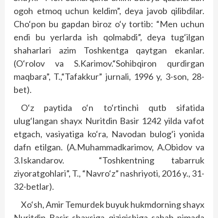
ogoh etmoq uchun keldim”, deya javob qilibdilar.
Cho‘pon bu gapdan biroz o‘y tortib: “Men uchun
endi bu yerlarda ish qolmabdi”, deya tug‘ilgan
shaharlari azim Toshkentga qaytgan ekanlar.
(O‘rolov va S.Kari­mov.“Sohib­qiron qurdirgan
maqbara”, T.,“Tafakkur” jurnali, 1996 y, 3-son, 28-
bet).
O‘z paytida o‘n to‘rtinchi qutb sifatida
ulug‘langan shayx Nuritdin Basir 1242 yilda vafot
etgach, vasiyatiga ko‘ra, Navodan bulog‘i yonida
dafn etilgan. (A.Muhammadkarimov, A.Obidov va
3.Iskandarov. “Toshkentning tabarruk
ziyoratgohlari”, T., “Navro‘z” nashriyoti, 2016 y., 31-
32-betlar).
Xo‘sh, Amir Temurdek buyuk hukm­dorning shayx
Nuritdin Basir shaxsiga qiziqishiga sabab nimada