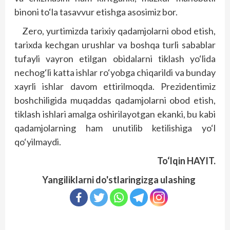
binoni to‘la tasavvur etishga asosimiz bor.
Zero, yurtimizda tarixiy qadamjolarni obod etish,
tarixda kechgan urushlar va boshqa turli sabablar
tufayli vayron etilgan obidalarni tiklash yo‘lida
nechog‘li katta ishlar ro‘yobga chiqarildi va bunday
xayr­li ishlar davom ettirilmoqda. Prezidentimiz
boshchiligida muqaddas qadamjolarni obod etish,
tiklash ishlari amalga oshirilayotgan ekanki, bu kabi
qadamjolarning ham unutilib ketilishiga yo‘l
qo‘yilmaydi.
To‘lqin HAYIT.
Yangiliklarni do'stlaringizga ulashing