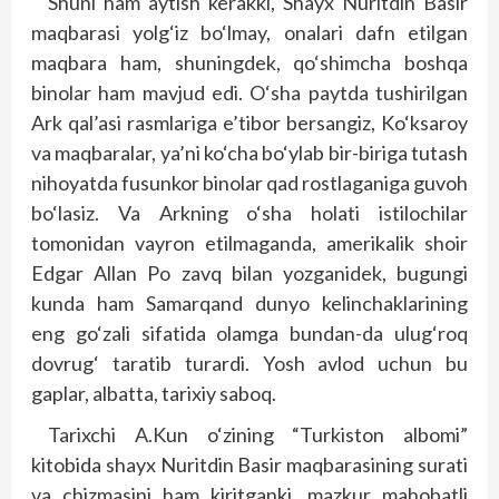
Shuni ham aytish kerakki, Shayx Nuritdin Basir
maqbarasi yolg‘iz bo‘lmay, onalari dafn etilgan
maqbara ham, shuningdek, qo‘shimcha bosh­qa
binolar ham mavjud edi. O‘sha paytda tushirilgan
Ark qal’asi rasmlariga e’tibor bersangiz, Ko‘ksaroy
va maqbaralar, ya’ni ko‘cha bo‘ylab bir-biriga tutash
nihoyatda fusunkor binolar qad rostlaganiga guvoh
bo‘lasiz. Va Arkning o‘sha holati istilochilar
tomonidan vayron etilmaganda, amerikalik shoir
Edgar Allan Po zavq bilan yozganidek, bugungi
kunda ham Samarqand dunyo kelinchaklarining
eng go‘zali sifatida olamga bundan-da ulug‘roq
dovrug‘ taratib turardi. Yosh avlod uchun bu
gaplar, albatta, tarixiy saboq.
Tarixchi A.Kun o‘zining “Tur­kis­ton albomi”
kitobida shayx Nuritdin Basir maqbarasining surati
va chizmasini ham kiritganki, mazkur mahobatli