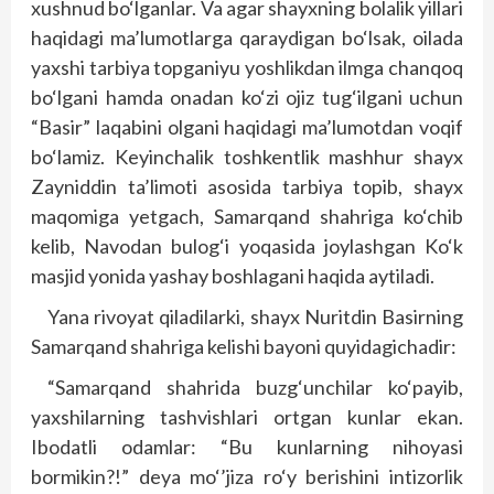
xushnud bo‘lganlar. Va agar shayxning bolalik yillari
haqidagi ma’lumotlarga qaraydigan bo‘lsak, oilada
yaxshi tarbiya topganiyu yoshlikdan ilmga chanqoq
bo‘lgani hamda onadan ko‘zi ojiz tug‘ilgani uchun
“Basir” laqabini olgani haqidagi ma’lumotdan voqif
bo‘lamiz. Keyinchalik toshkentlik mashhur shayx
Zayniddin ta’limoti asosida tarbiya topib, shayx
maqomiga yetgach, Samarqand shahriga ko‘chib
kelib, Navodan bulog‘i yoqasida joylashgan Ko‘k
masjid yonida yashay boshlagani haqida aytiladi.
Yana rivoyat qiladilarki, shayx Nuritdin Basirning
Samarqand shahriga kelishi bayoni quyidagichadir:
“Samarqand shahrida buzg‘unchilar ko‘payib,
yaxshilarning tashvishlari ortgan kunlar ekan.
Ibodatli odamlar: “Bu kunlarning nihoyasi
bormikin?!” deya mo‘’jiza ro‘y berishini intizorlik