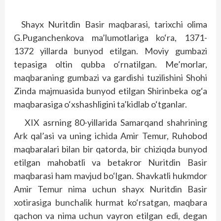
Shayx Nuritdin Basir maqbarasi, tarixchi olima
G.Puganchenkova ma’lumotlariga ko‘ra, 1371-
1372 yillarda bunyod etilgan. Moviy gumbazi
tepasiga oltin qubba o‘rnatilgan. Me’morlar,
maqbaraning gumbazi va gardishi tuzilishini Shohi
Zinda majmuasida bunyod etilgan Shirinbeka og‘a
maqbarasiga o‘xshashligini ta’kidlab o‘tganlar.
XIX asrning 80-yillarida Samarqand shahrining
Ark qal’asi va uning ichida Amir Temur, Ruhobod
maqbaralari bilan bir qatorda, bir chiziqda bunyod
etilgan mahobatli va betakror Nuritdin Basir
maqbarasi ham mavjud bo‘lgan. Shavkatli hukmdor
Amir Temur nima uchun shayx Nuritdin Basir
xotirasiga bunchalik hurmat ko‘rsatgan, maqbara
qachon va nima uchun vayron etilgan edi, degan