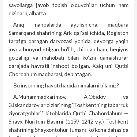
savollarga javob topish o‘quvchilar uchun ham
qiziqarli, albatta.
Aniq manbalarda aytilishicha, maqbara
Samarqand shahrining Ark qal’asi ichida, Registon
tarafga qaragan darvozasi yonida, devorga yaqin
joyda bunyod etilgan bo‘lib, chindan ham, beqiyos
go‘zalligi va mahobati bilan ko‘zni qamashtirar
darajada hayratli inshoot bo‘lgan. Xalq uni Qutbi
Chordahum maqbarasi, deb atagan.
Bu insonning hayoti haqida nimalarni bilamiz?
A.Muhammadkarimov, A.Obidov va
3.Iskandarovlar o‘zlarining “Toshkentning tabarruk
ziyoratgohlari” kitoblarida Qutbi Chahordahum —
Shayx Nuritdin Basirni (1159-1242 y.y.) Toshkent
shahrining Shayxontohur tumani Ko‘kcha dahasida