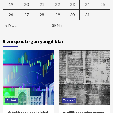
19
20
21
22
23
24
25
26
27
28
29
30
31
« IYUL
SEN »
Sizni qiziqtirgan yangiliklar
E'tirof
Taassuf
O'zbekiston yangi global
90 yillik nashrning mayog'i