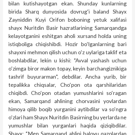
bilan kutishayotgan ekan. Shunday kunlarning
birida Sharq dunyo­sida dovrug‘i baland Shayx
Zayniddin Kuyi Orifon boboning yetuk xalifasi
shayx Nuritdin Basir hazratlarining Samarqandga
kelayotganini eshitgan aholi xursand holda uning
istiqboliga chiqishibdi. Hozir bo‘l­ganlarning bari
shayxni mehmon qilish uchun o‘z uylariga taklif eta
boshlabdilar, lekin u kishi: “Avval yashash uchun
o‘zimga biror makon topay, keyin barchangiznikiga
tashrif buyurarman”, debdilar. Ancha yurib, bir
tepalikka chiqsalar, Cho‘pon ota qarshilaridan
chiqibdi. Cho‘pon otadan yumushlarini so‘ragan
ekan, Samar­qand ahlining chorvasini yovlardan
himoya qilib boqib yurganini aytibdilar va so‘ngra
o‘zlari ham Shayx Nuritdin Basirning bu yerlarda ne
yumushlar bilan yurganlari haqida qiziqibdilar.
Shayx: “Men Samar­qand ahlini baloyu qazolardan