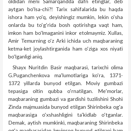
oldidan meni Samarqandda dafn etinglar, deb
aytgan bo‘lsa-chi?! Tarix sahifalarida bu haqda
ishora ham yo‘q, de­yishingiz mumkin, lekin o‘sha
onlarda bu to‘g‘rida bosh qotirishga vaqt ham,
imkon ham bo‘lmaganini inkor etolmaymiz. Xullas,
Amir Temurning o‘z Arki ichida uch maqbaraning
ketma-ket joylashtirganida ham o‘ziga xos niyati
bo‘lganligi aniq.
Shayx Nuritdin Basir maqbarasi, tarixchi olima
G.Puganchenkova ma’lumotlariga ko‘ra, 1371-
1372 yillarda bunyod etilgan. Moviy gumbazi
tepasiga oltin qubba o‘rnatilgan. Me’morlar,
maqbaraning gumbazi va gardishi tuzilishini Shohi
Zinda majmuasida bunyod etilgan Shirinbeka og‘a
maqbarasiga o‘xshashligini ta’kidlab o‘tganlar.
Demak, aytish mumkinki, maqbaraning Shirinbeka
og‘a maqbarasidan keyinroq bunyod etilgani ham