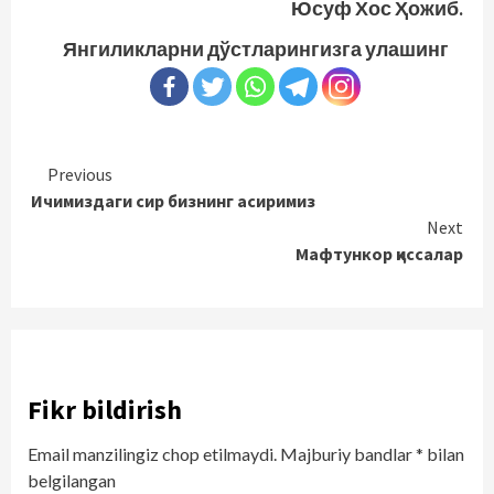
Юсуф Хос Ҳожиб.
Янгиликларни дўстларингизга улашинг
Continue
Previous
Ичимиздаги сир бизнинг асиримиз
Reading
Next
Мафтункор қиссалар
Fikr bildirish
Email manzilingiz chop etilmaydi.
Majburiy bandlar
*
bilan
belgilangan