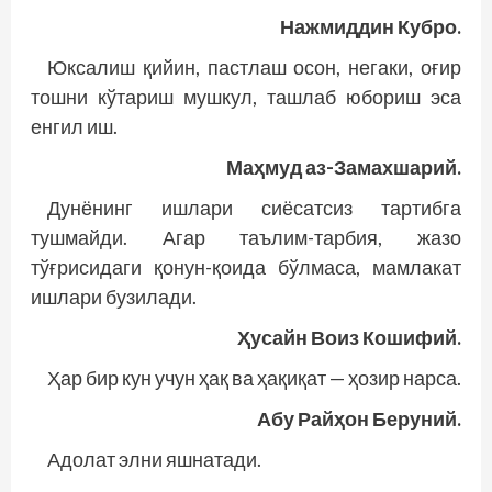
Нажмиддин Кубро.
Юксалиш қийин, пастлаш осон, негаки, оғир
тошни кўтариш мушкул, ташлаб юбориш эса
енгил иш.
Маҳмуд аз-Замахшарий.
Дунёнинг ишлари сиёсатсиз тартибга
тушмайди. Агар таълим-тарбия, жазо
тўғрисидаги қонун-қоида бўлмаса, мамлакат
ишлари бузилади.
Ҳусайн Воиз Кошифий.
Ҳар бир кун учун ҳақ ва ҳақиқат — ҳозир нарса.
Абу Райҳон Беруний.
Адолат элни яшнатади.