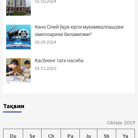
01.10.2024
Кино Олий ўқув юрти мукаммаллашуви
омилларини биламизми?
05.09.2024
Касбнинг таги насиба
01.11.2023
Тақвим
Oktabr 2019
Du
Se
Ch
Pa
Ju
Sh
Ya