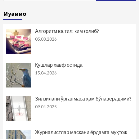
Муаммо
Алгоритм ва тил: ким ғолиб?
05.08.2026
Қушлар хавф остида
15.04.2026
Зилзилани ўрганмаса ҳам бўлаверадими?
09.04.2025
Журналистлар маскани ёрдамга муҳтож