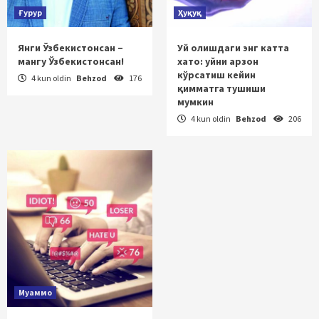
Ғурур
Ҳуқуқ
Янги Ўзбекистонсан –
Уй олишдаги энг катта
мангу Ўзбекистонсан!
хато: уйни арзон
кўрсатиш кейин
4 kun oldin
Behzod
176
қимматга тушиши
мумкин
4 kun oldin
Behzod
206
Муаммо