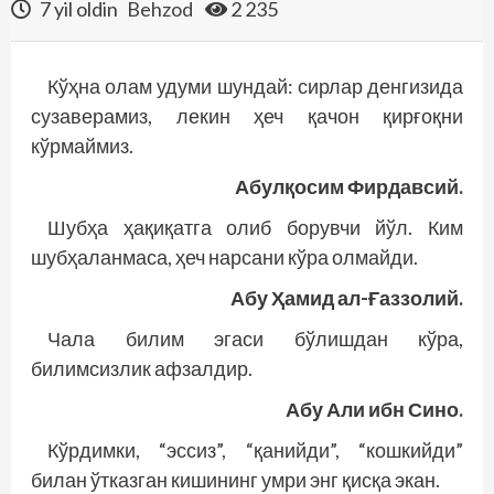
7 yil oldin
Behzod
2 235
Кўҳна олам удуми шундай: сирлар денгизида
сузаверамиз, лекин ҳеч қачон қирғоқни
кўрмаймиз.
Абулқосим Фирдавсий.
Шубҳа ҳақиқатга олиб борувчи йўл. Ким
шубҳаланмаса, ҳеч нарсани кўра олмайди.
Абу Ҳамид ал-Ғаззолий.
Чала билим эгаси бўлишдан кўра,
билимсизлик афзалдир.
Абу Али ибн Сино.
Кўрдимки, “эссиз”, “қанийди”, “кошкийди”
билан ўтказган кишининг умри энг қисқа экан.