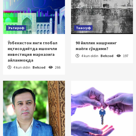
Эътироф
Таассуф
Ўзбекистон янги глобал
90 йиллик нашрнинг
иқтисодиётда ишончли
маёғи сўндими?
инвестиция марказига
4 kun oldin
Behzod
197
айланмоқда
4 kun oldin
Behzod
266