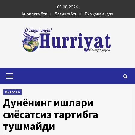
Skip
09.08.2026
to
Кириллга ўтиш
Лотинга ўтиш
Биз ҳақимизда
content
Primary
Menu
Мутолаа
Дунёнинг ишлари
сиёсатсиз тартибга
тушмайди