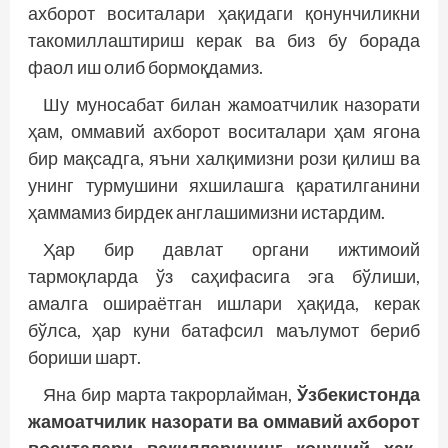
ахборот воситалари ҳақидаги қонунчиликни
такомиллаштириш керак ва биз бу борада
фаол иш олиб бормоқдамиз.
Шу муносабат билан жамоатчилик назорати
ҳам, оммавий ахборот воситалари ҳам ягона
бир мақсадга, яъни халқимизни рози қилиш ва
унинг турмушини яхшилашга қаратилганини
ҳаммамиз бирдек англашимизни истардим.
Ҳар бир давлат органи ижтимоий
тармоқларда ўз саҳифасига эга бўлиши,
амалга ошираётган ишлари ҳақида, керак
бўлса, ҳар куни батафсил маълумот бериб
бориши шарт.
Яна бир марта такрорлайман,
Ўзбекистонда
жамоатчилик назорати ва оммавий ахборот