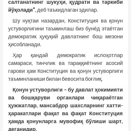
салтанатнинг шукуҳи, қудрати ва таркиби
йўқолади”
, деб таъкидлаган эдилар.
Шу нуқтаи назардан, Конституция ва қонун
устуворлигини таъминлаш биз бунёд этаётган
демо­кратик ҳуқуқий давлатнинг бош мезони
ҳисобланади.
Ҳар қандай демократик ислоҳотлар
самараси, тинчлик ва тараққиётнинг асосий
гарови ҳам Конституция ва қонун устуворлиги
таъминланиши билан бевосита боғлиқ.
Қонун устуворлиги – бу давлат ҳокимияти
ва бошқаруви органлари чиқараётган
ҳужжатлар, мансабдор шахсларнинг хатти-
ҳаракатлари фақат ва фақат Конституция
ҳамда қонунларга мувофиқ бўлиши шарт,
деганидир.