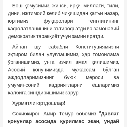
Бош қомусимиз, жинси, ирқи, миллати, тили,
дини, ижтимоий келиб чиқишидан қатъи назар,
юртимиз фуқаролари тенглигининг
кафолатланишини эътироф этди ва замонавий
демократик тараққиёт учун замин яратди.
Айнан шу сабабли Конституциямизни
эҳтиром билан улуғлашимиз, ҳар томонлама
ўрганишимиз, унга изчил амал қилишимиз,
Асосий қонунимизда мужассам бўлган
аждодларимизнинг буюк мероси ва
умуминсоний қадриятларни ёшларимиз
қалбига сингдиришимиз зарур.
Ҳурматли юртдошлар!
Соҳибқирон Амир Темур бобомиз
“Давлат
қонунлар асосида қурилмас экан, ундай