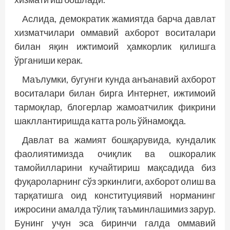
Аслида, демократик жамиятда барча давлат
хизматчилари оммавий ахборот воситалари
билан яқин ижтимоий ҳамкорлик қилишга
ўрганиши керак.
Маълумки, бугунги кунда анъанавий ахборот
воситалари билан бирга Интернет, ижтимоий
тармоқлар, блогерлар жамоатчилик фикрини
шакллантиришда катта роль ўйнамоқда.
Давлат ва жамият бошқарувида, кундалик
фаолиятимизда очиқлик ва ошкоралик
тамойилларини кучайтириш мақсадида биз
фуқароларнинг сўз эркинлиги, ахборот олиш ва
тарқатишга оид конституциявий норманинг
ижросини амалда тўлиқ таъминлашимиз зарур.
Бунинг учун эса биринчи галда оммавий