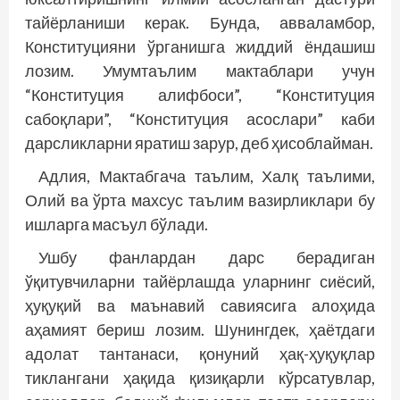
тайёрланиши керак. Бунда, авваламбор,
Конституцияни ўрганишга жиддий ёндашиш
лозим. Умумтаълим мактаблари учун
“Конституция алифбоси”, “Конституция
сабоқлари”, “Конституция асослари” каби
дарсликларни яратиш зарур, деб ҳисоблайман.
Адлия, Мактабгача таълим, Халқ таълими,
Олий ва ўрта махсус таълим вазирликлари бу
ишларга масъул бўлади.
Ушбу фанлардан дарс берадиган
ўқитувчиларни тайёрлашда уларнинг сиёсий,
ҳуқуқий ва маънавий савиясига алоҳида
аҳамият бериш лозим. Шунингдек, ҳаётдаги
адолат тантанаси, қонуний ҳақ-ҳуқуқлар
тиклангани ҳақида қизиқарли кўрсатувлар,