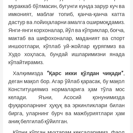
мураккаб бўлмасин, бугунги кунда зарур куч ва
имконият, маблағ топиб, қанча-қанча катта
дастур ва лойиҳаларни амалга оширмоқдамиз.
Янги-янги корхоналар, йўл ва кўприклар, боғча,
мактаб ва шифохоналар, маданият ва спорт
иншоотлари, кўплаб уй-жойлар қуряпмиз ва
Худо хоҳласа, бундай ишларимизни янада
кўпайтирамиз.
Халқимизда
“Қарс икки қўлдан чиқади”
,
деган мақол бор. Агар ўйлаб қарасак, бу мақол
Конституциямиз нормаларига ҳам тўла мос
келади. Яъни, Асосий қонунимизда
фуқароларнинг ҳуқуқ ва эркинликлари билан
бирга, уларнинг бурч ва мажбуриятлари ҳам
аниқ белгилаб қўйилган.
Кўпни кўрган муҳтарам кексаларимиз, фаол