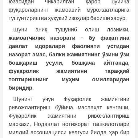
юзасидан чиқарилган қарор бўйича
фуқароларнинг жамоавий мурожаатларига
тушунтириш ва ҳуқуқий изоҳлар бериши зарур.
Шуни аниқ тушуниб олиш лозимки,
жамоатчилик назорати – бу фақатгина
давлат идоралари фаолияти устидан
назорат эмас, балки жамиятнинг ўзини ўзи
бошқариш усули, бошқача айтганда,
фуқаролик жамиятини тараққий
топтиришнинг муҳим омилларидан
биридир.
Шунинг учун Фуқаролик жамиятини
ривожлантириш бўйича маслаҳат кенгаши,
Фуқаролик жамиятини ривожлантириш
маркази, Нодавлат нотижорат ташкилотлари
миллий ассоциацияси келгуси йилда ҳар бир