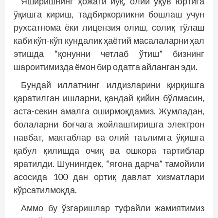
Яширишнинг ҳожати йўқ, олий ўқув юртига
ўқишга кириш, тадбиркорликни бошлаш учун
рухсатнома ёки лицензия олиш, солиқ тўлаш
каби кўп-кўп кундалик ҳаётий масалаларни ҳал
этишда “қонунни четлаб ўтиш” бизнинг
шароитимизда ёмон бир одатга айланган эди.
Бундай иллатнинг илдизларини қирқишга
қаратилган ишларни, қандай қийин бўлмасин,
аста-секин амалга оширмоқдамиз. Жумладан,
болаларни боғчага жойлаштиришга электрон
навбат, мактаблар ва олий таълимга ўқишга
қабул қилишда очиқ ва ошкора тартиблар
яратилди. Шунингдек, “ягона дарча” тамойили
асосида 100 дан ортиқ давлат хизматлари
кўрсатилмоқда.
Аммо бу ўзгаришлар туфайли жамиятимиз