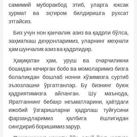
самимий муборакбод этиб, уларга юксак
ҳурмат ва эҳтиром билдиришга рухсат
этгайсиз.
Биз учун нон қанчалик азиз ва қадрли бўлса,
заҳматкаш деҳқонларимиз, уларнинг меҳнати
ҳам шунчалик азиз ва қадрлидир.
Ҳақиқатан ҳам, уруш ва очарчиликни
бошидан кечирган бобо ва момоларимиз бизга
болаликдан бошлаб нонни кўзимизга суртиб
эъзозлашни ўргатганлар. Бу бизнинг буюк
қадриятимизга айланган. Шу маънода,
Яратганнинг бебаҳо неъматларини, ҳаётдаги
ижобий ўзгаришларни қадрлаш туйғусини
фарзандларимиз қалбига ёшлигидан
сингдириб боришимиз зарур.