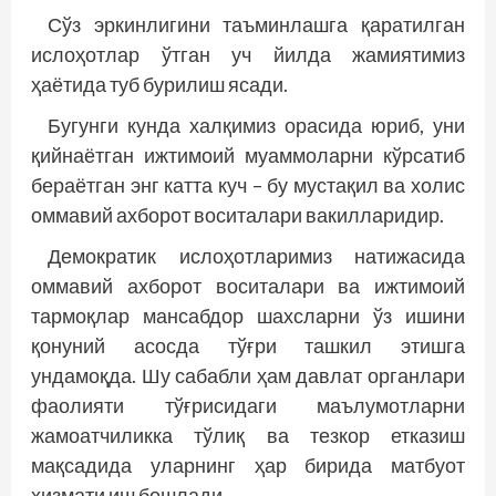
Сўз эркинлигини таъминлашга қаратилган
ислоҳотлар ўтган уч йилда жамиятимиз
ҳаётида туб бурилиш ясади.
Бугунги кунда халқимиз орасида юриб, уни
қийнаётган ижтимоий муаммоларни кўрсатиб
бераётган энг катта куч – бу мустақил ва холис
оммавий ахборот воситалари вакилларидир.
Демократик ислоҳотларимиз натижасида
оммавий ахборот воситалари ва ижтимоий
тармоқлар мансабдор шахсларни ўз ишини
қонуний асосда тўғри ташкил этишга
ундамоқда. Шу сабабли ҳам давлат органлари
фаолияти тўғрисидаги маълумотларни
жамоатчиликка тўлиқ ва тезкор етказиш
мақсадида уларнинг ҳар бирида матбуот
хизмати иш бошлади.