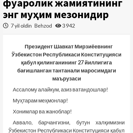
фуқаролик жамиятининг
энг муҳим мезонидир
7 yil oldin
Behzod
3 942
Президент Шавкат Мирзиёевнинг
Ўзбекистон Республикаси Конституцияси
қабул қилинганининг 27 йиллигига
бағишланган тантанали маросимдаги
маърузаси
Ассалому алайкум, азиз ватандошлар!
Муҳтарам меҳмонлар!
Хонимлар ва жаноблар!
Аввало, барчангизни, бутун халқимизни
Ўзбекистон Республикаси Конституцияси қабул