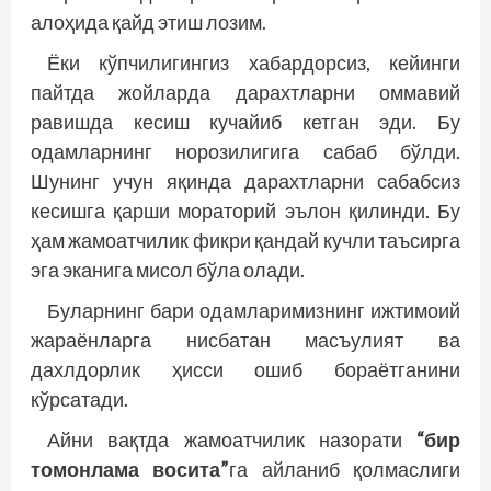
алоҳида қайд этиш лозим.
Ёки кўпчилигингиз хабардорсиз, кейинги
пайтда жойларда дарахтларни оммавий
равишда кесиш кучайиб кетган эди. Бу
одамларнинг норозилигига сабаб бўлди.
Шунинг учун яқинда дарахтларни сабабсиз
кесишга қарши мораторий эълон қилинди. Бу
ҳам жамоатчилик фикри қандай кучли таъсирга
эга эканига мисол бўла олади.
Буларнинг бари одамларимизнинг ижтимоий
жараёнларга нисбатан масъулият ва
дахлдорлик ҳисси ошиб бораётганини
кўрсатади.
Айни вақтда жамоатчилик назорати
“бир
томонлама восита”
га айланиб қолмаслиги