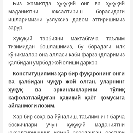
Биз жамиятда ҳуқуқий онг ва ҳуқуқий
маданиятни юксалтириш борасидаги
ишларимизни узлуксиз давом эттиришимиз
зарур.
Ҳуқуқий тарбияни мактабгача таълим
тизимидан бошлашимиз, бу борадаги илк
кўникмалар она алласи каби фарзандларимиз
қалбидан умрбод жой олиши даркор.
Конституциямиз ҳар бир фуқаронинг онги
ва қалбидан чуқур жой олган, уларнинг
ҳуқуқ ва эркинликларини тўлиқ
кафолатлайдиган ҳақиқий ҳаёт қомусига
айланмоғи лозим.
Ҳар бир соҳа ва йўналиш, таълимнинг барча
босқичлари учун ҳуқуқий маданиятни
юксалтиришнинг илмий асосланган дастури