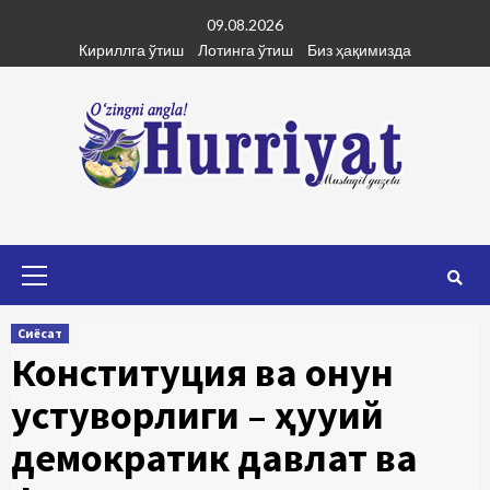
Skip
09.08.2026
to
Кириллга ўтиш
Лотинга ўтиш
Биз ҳақимизда
content
Primary
Menu
Сиёсат
Конституция ва қонун
устуворлиги – ҳуқуқий
демократик давлат ва