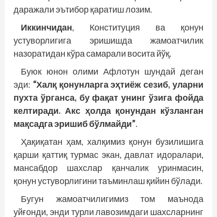
даражали эътибор қаратиш лозим.
Иккинчидан
, Конституция ва қонун
устуворлигига эришишда жамоатчилик
назоратидан кўра самарали восита йўқ.
Буюк юнон олими Афлотун шундай деган
эди:
“Халқ қонунларга эҳтиёж сезиб, уларни
пухта ўрганса, бу фақат унинг ўзига фойда
келтиради. Акс ҳолда қонундан кўзланган
мақсадга эришиб бўлмайди”
.
Ҳақиқатан ҳам, халқимиз қонун бузилишига
қарши қаттиқ турмас экан, давлат идоралари,
мансабдор шахслар қанчалик уринмасин,
қонун устуворлигини таъминлаш қийин бўлади.
Бугун жамоатчилигимиз том маънода
уйғонди, энди турли лавозимдаги шахсларнинг