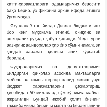
хатти-ҳаракатларига одамларимиз бевосита
баҳо бериб, ўз фикрини эркин ифода этишга
ўрганмоқда.
Якунланаётган йилда Давлат бюджети илк
бор кенг муҳокама этилиб, очиқлик ва
ошкоралик руҳида қабул қилинди. Унда турли
вазирлик ва идоралар ҳар бир сўмни нимага ва
қандай харажат қилиши аниқ кўрсатиб
берилди.
Фуқароларимиз ва депутатларимиз
билдирган фикрлар асосида мактабларга
мебель ва компьютерлар харид қилиш учун
бюджет харажатларини қисқартириш
ҳисобидан 50 миллиард сўм қўшимча маблағ
ажратилди. Бундай ижобий ҳолат бизнинг
тажрибамизда биринчи марта юз бераётганини