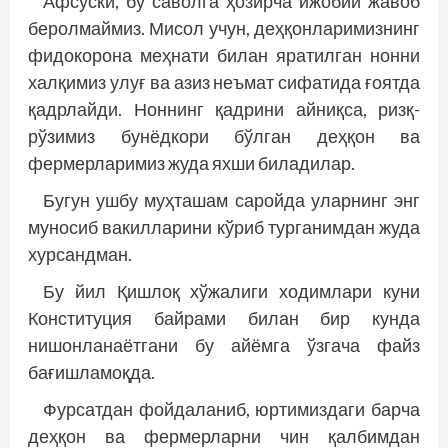
Афсуски, бу саволга ҳозирча ижобий жавоб
беролмаймиз. Мисол учун, деҳқонларимизнинг
фидокорона меҳнати билан яратилган нонни
халқимиз улуғ ва азиз неъмат сифатида ғоятда
қадрлайди. Ноннинг қадрини айниқса, ризқ-
рўзимиз бунёдкори бўлган деҳқон ва
фермерларимиз жуда яхши биладилар.
Бугун ушбу муҳташам саройда уларнинг энг
муносиб вакилларини кўриб турганимдан жуда
хур­сандман.
Бу йил Қишлоқ хўжалиги ходимлари куни
Конституция байрами билан бир кунда
нишонланаётгани бу айёмга ўзгача файз
бағишламоқда.
Фурсатдан фойдаланиб, юртимиздаги барча
деҳқон ва фермерларни чин қалбимдан