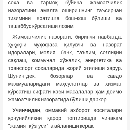
соҳа ва тармоқ бўйича жамоатчилик
назоратини амалга оширишнинг таъсирчан
тизимини яратишга бош-қош бўлиши ва
ташаббус кўрсатиши лозим.
Жамоатчилик назорати, биринчи навбатда,
ҳуқуқни муҳофаза қилувчи ва назорат
идоралари, молия, банк, таълим, соғлиқни
сақлаш, коммунал хўжалик, энергетика ва
транспорт соҳаларида жорий этилиши зарур.
Шунингдек, бозорлар ва савдо
мажмуаларидаги маҳсулотлар ва хизмат
кўрсатиш сифати каби масалалар ҳам доимо
жамоатчилик назоратида бўлиши даркор.
Учинчидан
, оммавий ахборот воситалари
қонунийликни қарор топтиришда чинакам
“жамият кўзгуси”га айланиши керак.