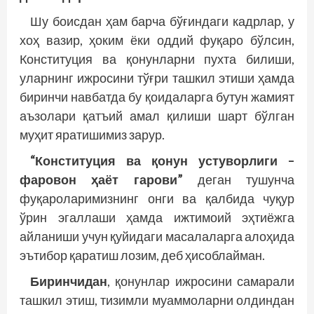
Шу боисдан ҳам барча бўғиндаги кадрлар, у
хоҳ вазир, ҳоким ёки оддий фуқаро бўлсин,
Конституция ва қонунларни пухта билиши,
уларнинг ижросини тўғри ташкил этиши ҳамда
биринчи навбатда бу қоидаларга бутун жамият
аъзолари қатъий амал қилиши шарт бўлган
муҳит яратишимиз зарур.
“Конституция ва қонун устуворлиги –
фаровон ҳаёт гарови”
деган тушунча
фуқароларимизнинг онги ва қалбида чуқур
ўрин эгаллаши ҳамда ижтимоий эҳтиёжга
айланиши учун қуйидаги масалаларга алоҳида
эътибор қаратиш лозим, деб ҳисоблайман.
Биринчидан
, қонунлар ижросини самарали
ташкил этиш, тизимли муаммоларни олдиндан