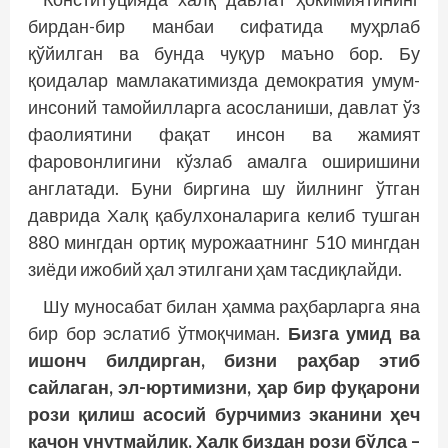
бирдан-бир манбаи сифатида муҳрлаб
қўйилган ва бунда чуқур маъно бор. Бу
қоидалар мамлакатимизда демократия умум­
инсоний тамойилларга асосланиши, давлат ўз
фаолиятини фақат инсон ва жамият
фаровонлигини кўзлаб амалга оширишини
англатади. Буни биргина шу йилнинг ўтган
даврида Халқ қабулхоналарига келиб тушган
880 мингдан ортиқ мурожаатнинг 510 мингдан
зиёди ижобий ҳал этилгани ҳам тасдиқлайди.
Шу муносабат билан ҳамма раҳбарларга яна
бир бор эслатиб ўтмоқчиман.
Бизга умид ва
ишонч билдирган, бизни раҳбар этиб
сайлаган, эл-юртимизни, ҳар бир фуқарони
рози қилиш асосий бурчимиз эканини ҳеч
қачон унутмайлик. Халқ биздан рози бўлса –