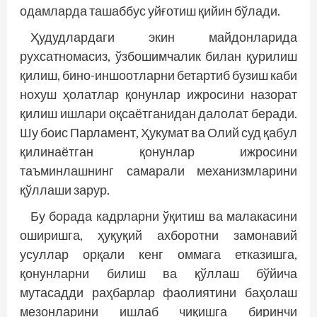
одамларда ташаббус уйғотиш қийин бўлади.
Ҳудудлардаги экин майдонларида
рухсатномасиз, ўзбошимчалик билан қурилиш
қилиш, бино-иншоотларни бетартиб бузиш каби
нохуш ҳолатлар қонунлар ижросини назорат
қилиш ишлари оқсаётганидан далолат беради.
Шу боис Парламент, Ҳукумат ва Олий суд қабул
қилинаётган қонунлар ижросини
таъминлашнинг самарали механизмларини
қўллаши зарур.
Бу борада кадрларни ўқитиш ва малакасини
оширишга, ҳуқуқий ахборотни замонавий
усуллар орқали кенг оммага етказишга,
қонунларни билиш ва қўллаш бўйича
мутасадди раҳбарлар фаолиятини баҳолаш
мезонларини ишлаб чиқишга биринчи