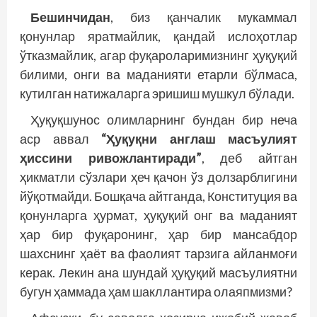
Бешинчидан
, биз қанчалик мукаммал
қонунлар яратмайлик, қандай ислоҳотлар
ўтказмайлик, агар фуқароларимизнинг ҳуқуқий
билими, онги ва маданияти етарли бўлмаса,
кутилган натижаларга эришиш мушкул бўлади.
Ҳуқуқшунос олимларнинг бундан бир неча
аср аввал
“Ҳуқуқни англаш масъулият
ҳиссини ривожлантиради”
, деб айтган
ҳикматли сўзлари ҳеч қачон ўз долзарблигини
йўқотмайди. Бошқача айтганда, Конституция ва
қонунларга ҳурмат, ҳуқуқий онг ва маданият
ҳар бир фуқаронинг, ҳар бир мансабдор
шахснинг ҳаёт ва фаолият тарзига айланмоғи
керак. Лекин ана шундай ҳуқуқий масъулиятни
бугун ҳаммада ҳам шакллантира олаяпмизми?