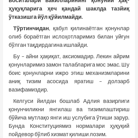
воситалари вакилларининг қонуний ҳақ-
ҳуқуқларига ҳеч қандай шаклда тазйиқ
ўтказишга йўл қўйилмайди.
Тўртинчидан
, қабул қилинаётган қонунлар
олиб бораётган ислоҳотларимиз билан уйғун
бўлган тақдирдагина ишлайди.
Бу – айни ҳақиқат, аксиомадир. Лекин айрим
қонунларимиз замон талабларига мос эмас. Шу
боис қонунларни ижро этиш механизмларини
аниқ тизим асосида яратиш – долзарб
вазифамиздир.
Келгуси йилдан бошлаб Адлия вазирлиги
қонунчиликни янгилаш ва тизимлаштириш
бўйича мутлақо янги иш услубига ўтиши зарур.
Бунда Конституциямиз нормалари ҳуқуқий
пойдевор бўлиб хизмат қилиши лозим.