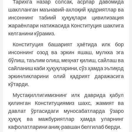
Тарихга назар солсак, асрлар давомида
шаклланган маънавий-ахлоқий қадриятлар ва
инсоннинг табиий ҳуқуқлари цивилизация
жараёнлари натижасида Конституция шаклига
келганини кўрамиз.
Конституция башарият ҳаётида илк бор
инсоннинг озод ва эркин яшаш, мулкка эга
бўлиш, таълим олиш, меҳнат қилиш, сайлаш ва
сайланиш каби ҳуқуқларини, сўз ҳамда эътиқод
эркинликларини олий қадрият даражасига
кўтарди.
Мустақиллигимизнинг илк даврида қабул
қилинган Конс­титуциямиз шахс, жамият ва
давлат ўртасидаги муносабатларда ўзаро
ҳуқуқ ва мажбуриятлар ҳамда уларнинг
кафолатларини аниқ-равшан белгилаб берди.