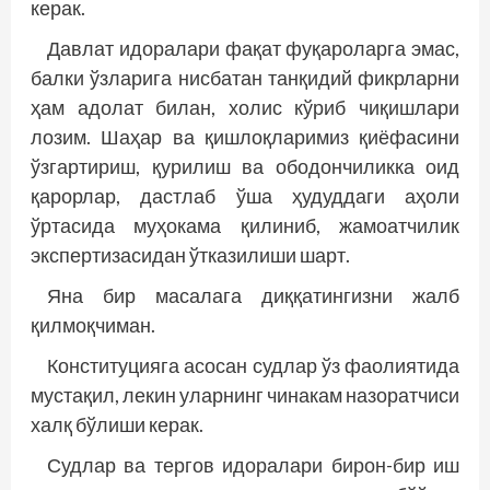
керак.
Давлат идоралари фақат фуқароларга эмас,
балки ўзларига нисбатан танқидий фикрларни
ҳам адолат билан, холис кўриб чиқишлари
лозим. Шаҳар ва қишлоқларимиз қиёфасини
ўзгартириш, қурилиш ва ободончиликка оид
қарорлар, дастлаб ўша ҳудуддаги аҳоли
ўртасида муҳокама қилиниб, жамоатчилик
экспертизасидан ўтказилиши шарт.
Яна бир масалага диққатингизни жалб
қилмоқчиман.
Конституцияга асосан судлар ўз фаолиятида
мустақил, лекин уларнинг чинакам назоратчиси
халқ бўлиши керак.
Судлар ва тергов идоралари бирон-бир иш