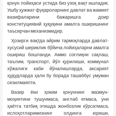
қонун лойиҳаси устида биз узоқ вақт ишладик.
Ушбу ҳужжат фуқароларнинг давлат ва жамият
вазифаларини бажаришга доир
конституциявий ҳуқуқини амалга оширишнинг
таъсирчан механизмидир.
Ҳозирги вақтда айрим тармоқларда давлат-
хусусий шериклик бўйича лойиҳаларни амалга
ошириш бошланди. Аммо соғлиқни сақлаш,
таълим, транспорт, йўл қурилиши, коммунал
хўжалиги каби йўналишларда, аксарият
ҳудудларда ҳали бу борада ташаббус умуман
сезилмаяпти.
Вазир ёки ҳоким қонуннинг мазмун-
моҳиятини тушунмаса, англаб етмаса, уни
ҳаётга татбиқ этишда жонбозлик кўрсатмаса,
ислоҳотларимизнинг олдинга юриши,