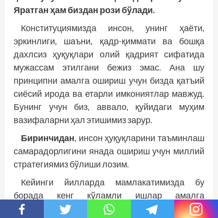
Яратган ҳам биздан рози бўлади.
Конституциямизда инсон, унинг ҳаёти,
эркинлиги, шаъни, қадр-қиммати ва бошқа
дахлсиз ҳуқуқлари олий қадрият сифатида
мужассам этилгани бежиз эмас. Ана шу
принципни амалга ошириш учун бизда қатъий
сиёсий ирода ва етарли имкониятлар мавжуд.
Бунинг учун биз, аввало, қуйидаги муҳим
вазифаларни ҳал этишимиз зарур.
Биринчидан
, инсон ҳуқуқларини таъминлаш
самарадорлигини янада ошириш учун миллий
стратегиямиз бўлиши лозим.
Кейинги йилларда мамлакатимизда бу
борада кенг кўламли ишлар амалга
оширилаётгани сизларга яхши маълум.