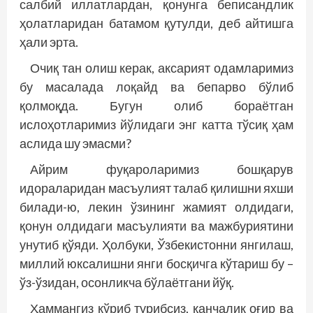
салбий иллатлардан, қонунга беписандлик
ҳолатларидан батамом қутулди, деб айтишга
ҳали эрта.
Очиқ тан олиш керак, аксарият одамларимиз
бу масалада лоқайд ва бепарво бўлиб
қолмоқда. Бугун олиб бораётган
ислоҳотларимиз йўлидаги энг катта тўсиқ ҳам
аслида шу эмасми?
Айрим фуқароларимиз бошқарув
идораларидан масъулият талаб қилишни яхши
билади-ю, лекин ўзининг жамият олдидаги,
қонун олдидаги масъулияти ва мажбурия­тини
унутиб қўяди. Ҳолбуки, Ўзбекистонни янгилаш,
миллий юксалишни янги босқичга кўтариш бу –
ўз-ўзидан, осонликча бўлаётгани йўқ.
Ҳаммангиз кўриб турибсиз, қанчалик оғир ва