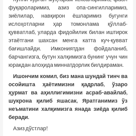
фуқароларимиз, азиз опа-сингилларимиз,
зиёлилар, нав­қирон ёшларимиз бугунги
ислоҳотларни ҳар томонлама қўллаб-
қувватлаб, уларда фидойилик билан иштирок
этаётгани шахсан менга катта куч-қувват
бағишлайди. Имкониятдан фойдаланиб,
барчангизга, бутун халқимизга бунинг учун чин
юракдан алоҳида миннатдорлик билдираман.
Ишончим комил, биз мана шундай тинч ва
осойишта ҳаётимизни қадрлаб, ўзаро
ҳурмат ва аҳиллигимизни асраб-авайлаб,
шукрона қилиб яшасак, Яратганимиз ўз
неъматини халқимизга янада зиёда қилиб
беради.
Азиз дўстлар!