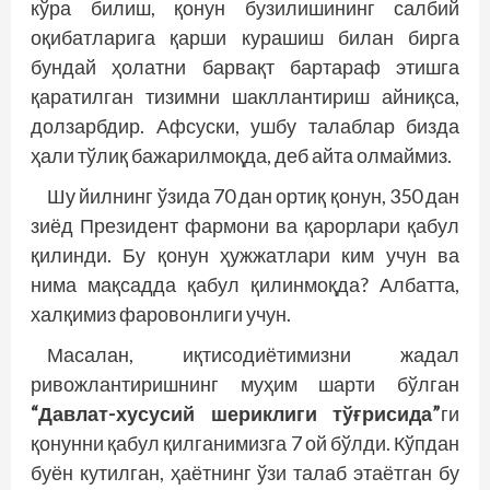
кўра билиш, қонун бузилишининг салбий
оқибатларига қарши курашиш билан бирга
бундай ҳолатни барвақт бартараф этишга
қаратилган тизимни шакллантириш айниқса,
долзарбдир. Афсуски, ушбу талаблар бизда
ҳали тўлиқ бажарилмоқда, деб айта олмаймиз.
Шу йилнинг ўзида 70 дан ортиқ қонун, 350 дан
зиёд Президент фармони ва қарорлари қабул
қилинди. Бу қонун ҳужжатлари ким учун ва
нима мақсадда қабул қилинмоқда? Албатта,
халқимиз фаровонлиги учун.
Масалан, иқтисодиётимизни жадал
ривожлантиришнинг муҳим шарти бўлган
“Давлат-хусусий шериклиги тўғрисида”
ги
қонунни қабул қилганимизга 7 ой бўлди. Кўпдан
буён кутилган, ҳаётнинг ўзи талаб этаётган бу