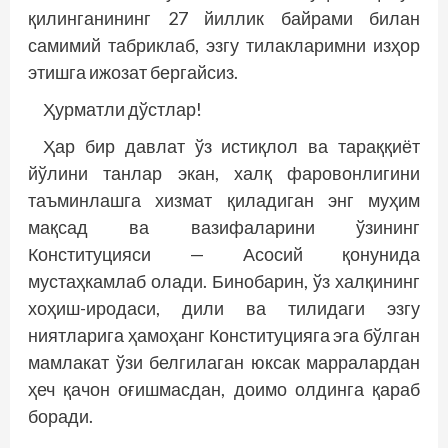
қилинганининг 27 йиллик байрами билан
самимий табриклаб, эзгу тилакларимни изҳор
этишга ижозат бергайсиз.
Ҳурматли дўстлар!
Ҳар бир давлат ўз истиқлол ва тараққиёт
йўлини танлар экан, халқ фаровонлигини
таъминлашга хизмат қиладиган энг муҳим
мақсад ва вазифаларини ўзининг
Конституцияси — Асосий қонунида
мустаҳкамлаб олади. Бинобарин, ўз халқининг
хоҳиш-иродаси, дили ва тилидаги эзгу
ниятларига ҳамоҳанг Конституцияга эга бўлган
мамлакат ўзи белгилаган юксак марралардан
ҳеч қачон оғишмасдан, доимо олдинга қараб
боради.