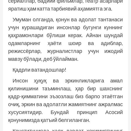
сериаллар, бадиий фильмлар, театр асарлари
яратиш ҳам катта тарбиявий аҳамиятга эга.
Умуман олганда, қонун ва адолат тантанаси
учун курашадиган инсонлар бугунги куннинг
қаҳрамонлари бўлиши керак. Айнан шундай
одамларнинг ҳаёти шоир ва адиблар,
режиссёрлар, журналистлар учун ижодий
мавзу бўлади, деб ўйлайман.
Қадрли ватандошлар!
Инсон ҳуқуқ ва эркинликларига амал
қилинишини таъминлаш, ҳар бир шахснинг
қадр-қимматини эъзозлаш биз барпо этаётган
очиқ, эркин ва адолатли жамиятнинг ажралмас
хусусиятидир. Бундай принцип Асосий
қонунимизда қатъий белгиланган.
Конституцияда халқ давлат ҳокимиятининг