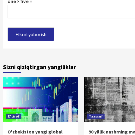
one × five =
Sizni qiziqtirgan yangiliklar
E'tirof
Taassuf
O'zbekiston yangi global
90 yillik nashrning m