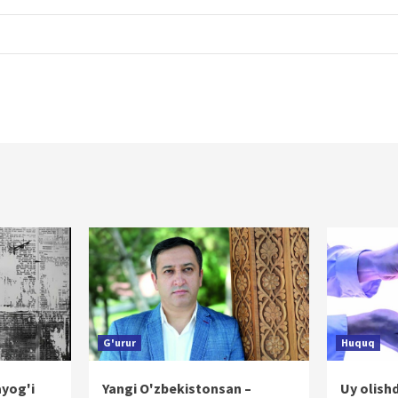
G'urur
Huquq
ayog'i
Yangi O'zbekistonsan –
Uy olish