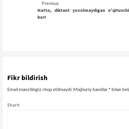
Continue
Previous
Hatto, diktant yozolmaydigan o'qituvchi
Reading
bor!
Fikr bildirish
Email manzilingiz chop etilmaydi.
Majburiy bandlar
*
bilan bel
Sharh