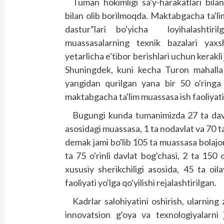
Tuman hokimligi sa'y-harakatlari bilan
bilan olib borilmoqda. Maktabgacha ta'li
das­tur”lari bo'yicha loyihalashti
muassasalarning texnik bazalari yaxsh
yetarlicha e'tibor berishlari uchun kerakli
Shuningdek, kuni kecha Turon mahalla f
yangidan qurilgan yana bir 50 o'ringa m
maktabgacha ta'lim muassasa ish faoliyati
Bugungi kunda tumanimizda 27 ta davlat
asosidagi muassasa, 1 ta nodavlat va 70 ta
demak jami bo'lib 105 ta muassasa bolajon
ta 75 o'rinli davlat bog'chasi, 2 ta 150 o
xususiy sherikchiligi asosida, 45 ta oil
faoliyati yo'lga qo'yilishi rejalashtirilgan.
Kadrlar salohiyatini oshirish, ularning 
innovatsion g'oya va texnologiyalarni j