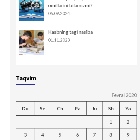
omillarini bilamizmi?
05.09.2024
Kasbning tagi nasiba
01.11.2023
Taqvim
Fevral 2020
Du
Se
Ch
Pa
Ju
Sh
Ya
1
2
3
4
5
6
7
8
9