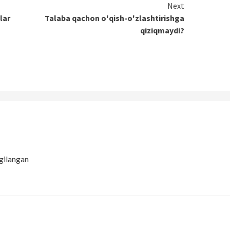
Next
lar
Talaba qachon o'qish-o'zlashtirishga
qiziqmaydi?
gilangan