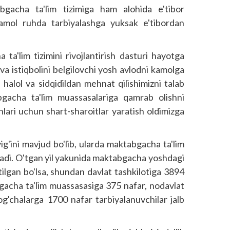
bgacha ta'lim tizimiga ham alohida e'tibor
kamol ruhda tarbiyalashga yuksak e'tibordan
'lim tizimini rivojlantirish dasturi hayotga
 va istiqbolini belgilovchi yosh avlodni kamolga
halol va sidqidildan mehnat qilishimizni talab
gacha ta'lim muassasalariga qamrab olishni
ishlari uchun shart-sharoitlar yaratish oldimizga
g'ini mavjud bo'lib, ularda maktabgacha ta'lim
etadi. O'tgan yil yakunida maktabgacha yoshdagi
etilgan bo'lsa, shundan davlat tashkilotiga 3894
bgacha ta'lim muassasasiga 375 nafar, nodavlat
g'chalarga 1700 nafar tarbiyalanuvchilar jalb