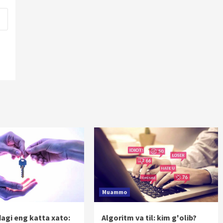
Muammo
dagi eng katta xato:
Algoritm va til: kim g'olib?