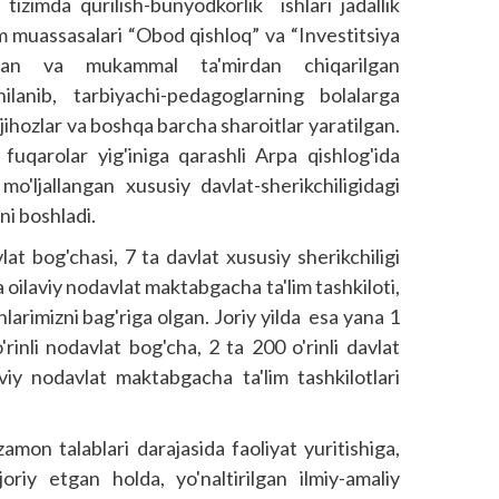
 tizimda qurilish-bunyodkorlik ishlari jadallik
m muassasalari “Obod qishloq” va “Investitsiya
rilgan va mukammal ta'mirdan chiqarilgan
ilanib, tarbiyachi-pedagoglarning bolalarga
 jihozlar va boshqa barcha sharoitlar yaratilgan.
uqarolar yig'iniga qarashli Arpa qishlog'ida
o'ljallangan xususiy davlat-sherikchiligidagi
ni boshladi.
 bog'chasi, 7 ta davlat xususiy sherikchiligi
 oilaviy nodav­lat maktabgacha ta'lim tashkiloti,
larimizni bag'riga olgan. Joriy yilda esa yana 1
'rinli nodavlat bog'cha, 2 ta 200 o'rinli davlat
aviy nodavlat maktabgacha ta'lim tashkilotlari
zamon talablari darajasida fao­liyat yuritishiga,
oriy etgan holda, yo'naltirilgan ilmiy-amaliy