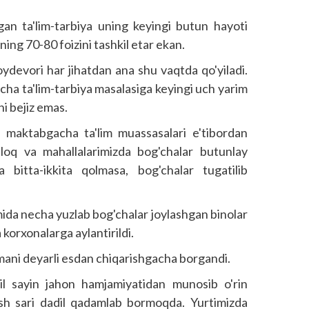
gan ta'lim-tarbiya uning keyingi butun hayoti
ing 70-80 foizini tashkil etar ekan.
devori har jihatdan ana shu vaqtda qo'yiladi.
a ta'lim-tarbiya masalasiga keyingi uch yarim
ni bejiz emas.
a maktabgacha ta'lim muassasalari e'tibordan
loq va mahallalarimizda bog'chalar butunlay
 bitta-ikkita qolmasa, bog'chalar tugatilib
mida necha yuzlab bog'chalar joylashgan binolar
a korxonalarga aylantirildi.
mani deyarli esdan chiqarishgacha borgandi.
il sayin jahon hamjamiyatidan munosib o'rin
alish sari dadil qadamlab bormoqda. Yurtimizda