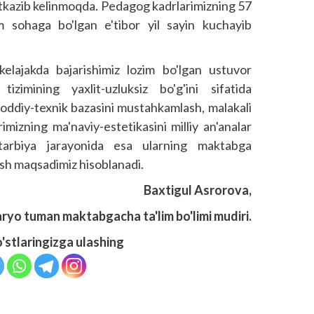
tkazib kelinmoqda. Pedagog kadrlarimizning 57
m sohaga bo'lgan e'tibor yil sayin kuchayib
kelajakda bajarishimiz lozim bo'lgan ustuvor
tizimining yaxlit-uzluksiz bo'g'ini sifatida
moddiy-texnik bazasini mustahkamlash, malakali
imizning ma'naviy-es­tetikasini milliy an'analar
m-tarbiya jarayonida esa ularning maktabga
osh maqsadimiz hisoblanadi.
Baxtigul Asrorova,
yo tuman maktabgacha ta'lim bo'limi mudiri.
o'stlaringizga ulashing