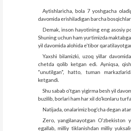
Aytishlaricha, bola 7 yoshgacha oladi
davomida erishiladigan barcha bosqichlarn
Demak, inson hayotining eng asosiy poy
Shuning uchun ham yurtimizda maktabgach
yil davomida alohida e'tibor qaratilayotga
Yaxshi bilamizki, uzoq yillar davomid
chetda qolib ketgan edi. Ayniqsa, qish
“unutilgan”, hatto, tuman markazlarida
ketgandi.
Shu sabab o'tgan yigirma besh yil davo
buzilib, borlari ham har xil do'konlaru turf
Natijada, onalarimiz bog'cha degan ata
Zero, yangilanayotgan O'zbekiston y
egallab, milliy tiklanishdan milliy yuks