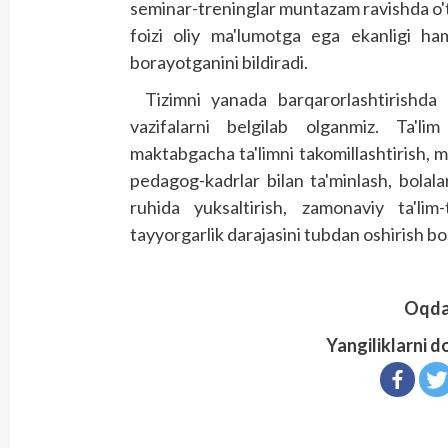
seminar-treninglar muntazam ravishda o'
foizi oliy ma'lumotga ega ekanligi ha
borayotganini bildiradi.
Tizimni yanada barqarorlashtirishda 
vazifalarni belgilab olganmiz. Ta'lim 
maktabgacha ta'limni takomillashtirish, 
pedagog-kadrlar bilan ta'minlash, bolalar
ruhida yuksaltirish, zamonaviy ta'li
tayyorgarlik darajasini tubdan oshirish b
Oqdar
Yangiliklarni d