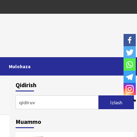
Mulohaza
Qidirish
Qidirshish:
Muammo