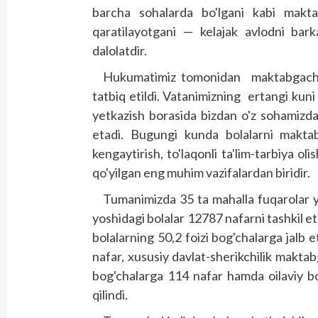
barcha sohalarda bo'lgani kabi makta
qaratilayotgani — kelajak avlodni bar
dalolatdir.
Hukumatimiz tomonidan maktabgacha ta
tatbiq etildi. Vatanimizning ertangi kuni
yetkazish borasida bizdan o'z sohamizda 
etadi. Bugungi kunda bolalarni maktab
kengaytirish, to'laqonli ta'lim-tarbiya ol
qo'yilgan eng muhim vazifalardan biridir.
Tumanimizda 35 ta mahalla fuqarolar yi
yoshidagi bolalar 12787 nafarni tashkil 
bolalarning 50,2 foizi bog'chalarga jalb 
nafar, xususiy davlat-sherikchilik makta
bog'chalarga 114 nafar hamda oilaviy bo
qilindi.