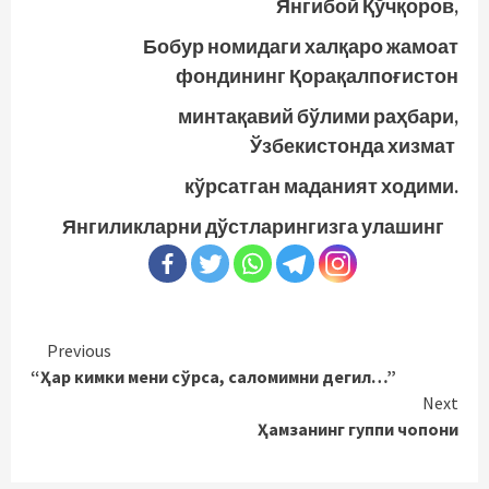
Янгибой Қўчқоров,
Бобур номидаги халқаро жамоат
фондининг Қорақалпоғистон
минтақавий бўлими раҳбари,
Ўзбекистонда хизмат
кўрсатган маданият ходими.
Янгиликларни дўстларингизга улашинг
Continue
Previous
“Ҳар кимки мени сўрса, саломимни дегил…”
Reading
Next
Ҳамзанинг гуппи чопони