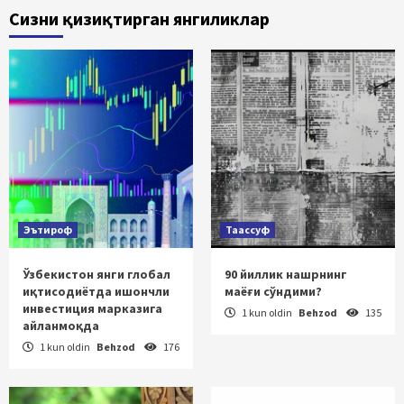
Сизни қизиқтирган янгиликлар
Эътироф
Таассуф
Ўзбекистон янги глобал
90 йиллик нашрнинг
иқтисодиётда ишончли
маёғи сўндими?
инвестиция марказига
1 kun oldin
Behzod
135
айланмоқда
1 kun oldin
Behzod
176