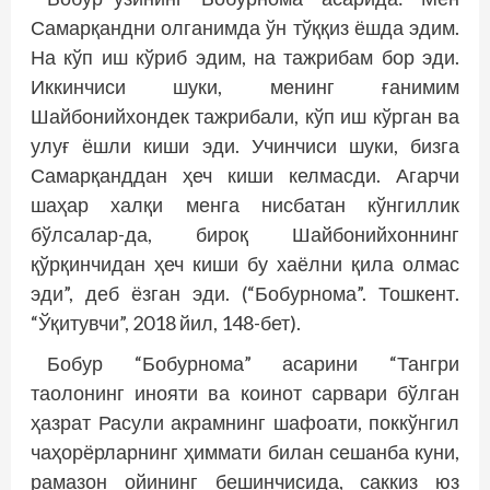
Самарқандни олганимда ўн тўққиз ёшда эдим.
На кўп иш кўриб эдим, на таж­рибам бор эди.
Иккинчиси шуки, менинг ғанимим
Шайбонийхондек тажрибали, кўп иш кўрган ва
улуғ ёшли киши эди. Учинчиси шуки, бизга
Самарқанддан ҳеч киши келмасди. Агарчи
шаҳар халқи менга нисбатан кўнгиллик
бўлсалар-да, бироқ Шайбонийхоннинг
қўрқинчидан ҳеч киши бу хаёлни қила олмас
эди”, деб ёзган эди. (“Бобурнома”. Тошкент.
“Ўқитувчи”, 2018 йил, 148-бет).
Бобур “Бобурнома” асарини “Танг­­ри
таолонинг инояти ва коинот сарвари бўлган
ҳазрат Расули акрамнинг шафоати, поккўнгил
чаҳорёрларнинг ҳиммати билан сешанба куни,
рамазон ойининг бешинчисида, саккиз юз