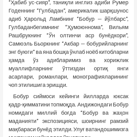
“Ҳабиб ус-сияр”, таниқли инглиз адиби Румер
Годеннинг “Гулбадан”, америкалик шарқшунос
адиб Ҳарольд Ламбнинг “Бобур — йўлбарс”,
Гулбаданбегимнинг “Ҳумоюннома”, Вильям
Рашбрукнинг “Ўн олтинчи аср бунёдкори”,
Самюэль Бьоркнинг “Акбар — бобурийларнинг
энг буюги” ва яна бош­­қа ўнлаб ноёб китобларни
ҳамда ўз адибларимиз ва хорижлик
муаллифларнинг ўттиздан ортиқ янги
асарлари, романлари, монографияларининг
чоп этилишига эришди.
Бобур сиймоси кейинги йилларда юксак
қадр-қимматини топмоқда. Андижондаги Бобур
номидаги миллий боғда “Бобур ва жаҳон
маданияти” экспозицияси, шоирнинг рамзий
мақбараси бунёд этилди. Улуғ ватандошимизга