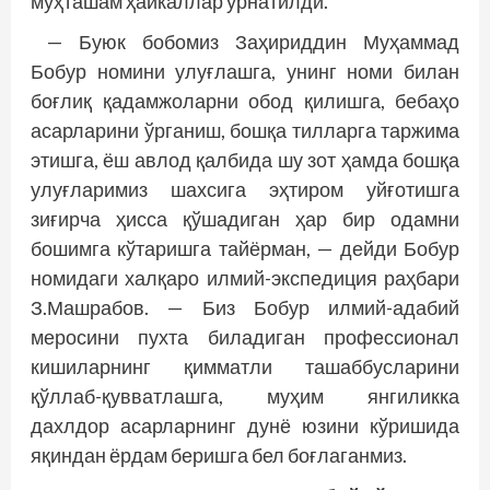
муҳташам ҳайкаллар ўрнатилди.
— Буюк бобомиз Заҳириддин Муҳаммад
Бобур номини улуғлашга, унинг номи билан
боғлиқ қадамжоларни обод қилишга, бебаҳо
асарларини ўрганиш, бошқа тилларга таржима
этишга, ёш авлод қалбида шу зот ҳамда бошқа
улуғларимиз шахсига эҳтиром уйғотишга
зиғирча ҳисса қўшадиган ҳар бир одамни
бошимга кўтаришга тайёрман, — дейди Бобур
номидаги халқаро илмий-экспедиция раҳбари
З.Машрабов. — Биз Бобур илмий-адабий
меросини пухта биладиган профессионал
кишиларнинг қимматли ташаббусларини
қўллаб-қувватлашга, муҳим янгиликка
дахлдор асарларнинг дунё юзини кўришида
яқиндан ёрдам беришга бел боғлаганмиз.