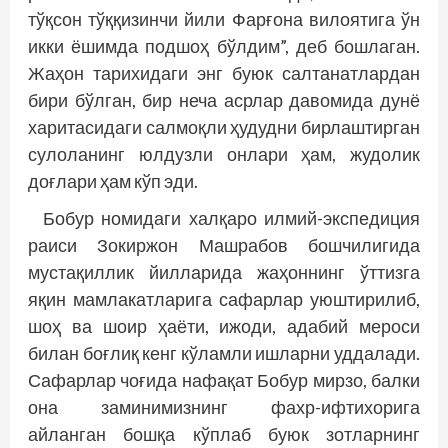
тўқсон тўққизинчи йили Фарғона вилоятига ўн
икки ёшимда подшоҳ бўлдим”, деб бошлаган.
Жаҳон тарихидаги энг буюк салтанатлардан
бири бўлган, бир неча асрлар давомида дунё
харитасидаги салмоқли ҳудудни бирлаштирган
сулоланинг юлдузли онлари ҳам, жудолик
доғлари ҳам кўп эди.
Бобур номидаги халқаро илмий-экспедиция
раиси Зокиржон Машрабов бошчилигида
мустақиллик йилларида жаҳоннинг ўттизга
яқин мамлакатларига сафарлар уюш­­тирилиб,
шоҳ ва шоир ҳаёти, ижоди, адабий мероси
билан боғлиқ кенг кўламли ишларни уддалади.
Сафарлар чоғида нафақат Бобур мирзо, балки
она заминимизнинг фахр-ифтихорига
айланган бош­­қа кўплаб буюк зотларнинг