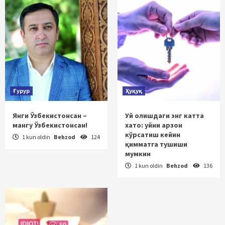
Ғурур
Ҳуқуқ
Янги Ўзбекистонсан –
Уй олишдаги энг катта
мангу Ўзбекистонсан!
хато: уйни арзон
кўрсатиш кейин
1 kun oldin
Behzod
124
қимматга тушиши
мумкин
1 kun oldin
Behzod
136