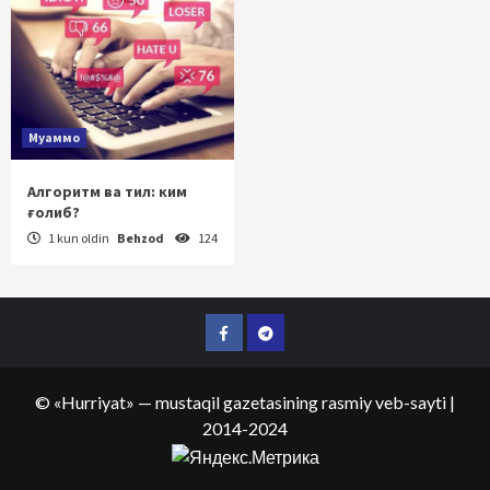
Муаммо
Алгоритм ва тил: ким
ғолиб?
1 kun oldin
Behzod
124
Facebook
Telegram
©
«Hurriyat»
— mustaqil gazetasining rasmiy veb-sayti
|
2014-2024