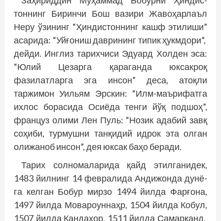
Заҳириддин Муҳаммад Бобурни Ҳиндис­
тоннинг Биринчи Бош вазири Жавоҳарлаъл
Неру ўзининг “Ҳиндис­тоннинг кашф этилиши”
асарида: “Уйғониш даврининг типик ҳукмдори”,
дей­ди. Инглиз тарихчиси Эдуард Холден эса:
“Юлий Цезарга қараганда юксак­роқ
фазилатларга эга инсон” деса, атоқли
таржимон Уильям Эрскин: “Илм-маърифатга
ихлос борасида Осиёда тенги йўқ подшоҳ”,
француз олими Лен Пуль: “Нозик адабий завқ
соҳиби, турмушни танқидий идрок эта олган
олижаноб инсон”, дея юксак баҳо беради.
Тарих солномаларида қайд этилганидек,
1483 йилнинг 14 февралида Андижонда дунё­­
га келган Бобур мирзо 1494 йилда Фарғона,
1497 йилда Мовароуннаҳр, 1504 йилда Кобул,
1507 йилда Кандаҳор, 1511 йилда Самарқанд,