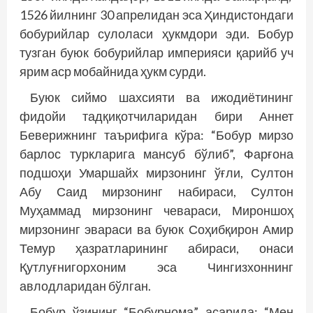
1526 йилнинг 30 апрелидан эса Ҳиндистондаги
бобурийлар сулоласи ҳукмдори эди. Бобур
тузган буюк бобурийлар империяси қарийб уч
ярим аср мобайнида ҳукм сурди.
Буюк сиймо шахсияти ва ижодиётининг
фидойи тадқиқотчиларидан бири Аннет
Беверижнинг таърифига кўра: “Бобур мирзо
барлос туркларига мансуб бўлиб”, Фарғона
подшоҳи Умаршайх мирзонинг ўғли, Султон
Абу Саид мирзонинг набираси, Султон
Муҳаммад мирзонинг чевараси, Мироншоҳ
мирзонинг эвараси ва буюк Соҳибқирон Амир
Темур ҳазратларининг абираси, онаси
Қутлуғнигорхоним эса Чингизхоннинг
авлодларидан бўлган.
Бобур ўзининг “Бобурнома” асарида: “Мен