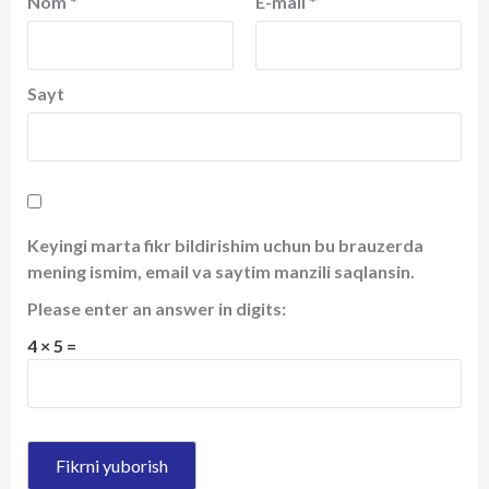
Nom
*
E-mail
*
Sayt
Keyingi marta fikr bildirishim uchun bu brauzerda
mening ismim, email va saytim manzili saqlansin.
Please enter an answer in digits:
4 × 5 =