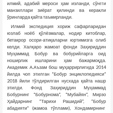
илмий, адабий мероси ҳам изланди, сўнгги
манзиллари зиёрат қилинди ва керакли
ўринларда қайта таъмирланди.
Илмий экспедиция хориж сафарларидан
юзлаб ноёб қўлёзмалар, нодир китоблар,
бетакрор осори-атиқаларни юртимизга олиб
келди. Халқаро жамоат фонди Заҳириддин
Муҳаммад Бобур ва бобурийларга оид
ноширлик ишларини ҳам бажармоқда.
Академик А.Аъзам бош муҳаррирлигида 2014
йилда чоп этилган “Бобур энциклопедияси”
2018 йили тўлдирилган нусхада қайта нашр
этилди. Фонд Заҳириддин Муҳаммад
Бобурнинг “Бобурнома”, “Мубайян”, Мирзо
Ҳайдарнинг “Тарихи Рашидий”, “Бобур
абадияти” (жамоа тўплами), Хондамирнинг