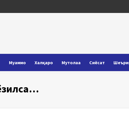
Т
Муаммо
Халқаро
Мутолаа
Сиёсат
Шеъри
ёзилса…