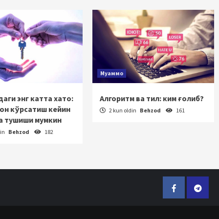
Муаммо
аги энг катта хато:
Алгоритм ва тил: ким ғолиб?
зон кўрсатиш кейин
2 kun oldin
Behzod
161
а тушиши мумкин
din
Behzod
182
Facebook
Telegr