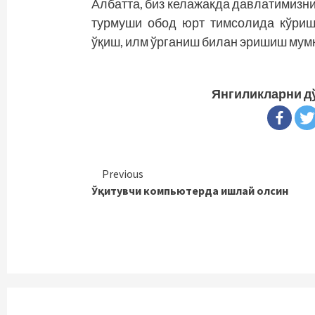
Албатта, биз келажакда давлатимизни
турмуши обод юрт тимсолида кўриш
ўқиш, илм ўрганиш билан эришиш мум
Янгиликларни д
Continue
Previous
Ўқитувчи компьютерда ишлай олсин
Reading