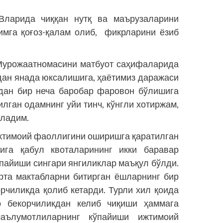
Вларида чиққан нутқ ва маърузаларини
имга қоғоз-қалам олиб, фикрларини ёзиб
урожаатномасини матбуот саҳифаларида
дан янада юксалишига, ҳаётимиз даражаси
идан бир неча баробар фаровон бўлишига
лган одамнинг уйи тинч, кўнгли хотиржам,
гладим.
 ижтимоий фаоллигини оширишга қаратилган
рига қабул квоталарининг икки баравар
пайиши сингари янгиликлар маъқул бўлди.
рта мактабларни битирган ёшларнинг бир
орчиликда қолиб кетарди. Турли хил қоида
ар бекорчиликдан келиб чиқиши ҳаммага
ълумотлиларнинг кўпайиши ижтимоий