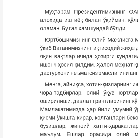
Муҳтарам Президентимизнинг ОА
алоҳида иштиёқ билан ўқийман, қўл
оламан. Бу гал ҳам шундай бўлди.
Юртбошимизнинг Олий Мажлисга М
ўқиб Ватанимизнинг иқтисодий жиҳат
яқин вақтлар ичида ҳозирги кундаг
ишонч ҳосил қилдим. Ҳалол меҳнат қи
дастурхони неъматсиз эмаслигини ан
Менга, айниқса, хотин-қизларнинг
чора-тадбирлар, олий ўқув юртла
оширилиши, давлат грантларининг кў
Мамлакатимизда ҳар йили умумий ў
қисми ўқишга кирар, қолганлари бек
бузишлар, жиноий хатти-ҳаракатл
маълум. Ёшлар орасида олий ма