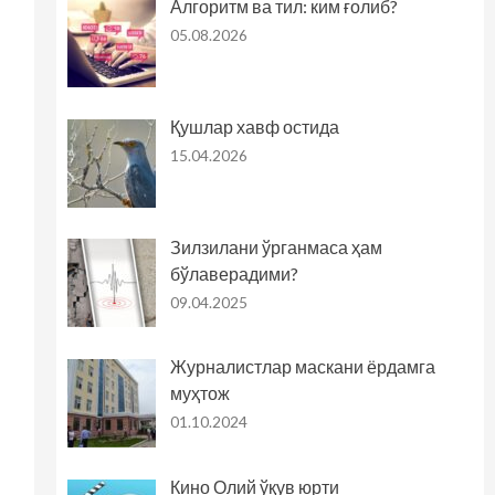
Алгоритм ва тил: ким ғолиб?
05.08.2026
Қушлар хавф остида
15.04.2026
Зилзилани ўрганмаса ҳам
бўлаверадими?
09.04.2025
Журналистлар маскани ёрдамга
муҳтож
01.10.2024
Кино Олий ўқув юрти