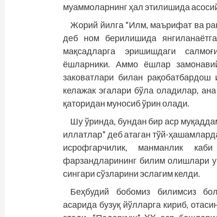
муаммоларнинг ҳал этилишида асосий
Жорий йилга “Илм, маърифат ва ра
деб ном берилишида янгиланаётга
мақсадларга эришишдаги салмоғ
ёшларники. Аммо ёшлар замонавий
заковатлари билан рақобатбардош 
келажак эгалари бўла оладилар, ан
қаторидан муносиб ўрин олади.
Шу ўринда, бундан бир аср муқадд
иллатлар” деб атаган тўй-ҳашамларда
исрофгарчилик, манманлик каб
фарзандларининг билим олишлари у
сингари сўзларини эслагим келди.
Беҳбудий бобомиз билимсиз бол
асарида бузуқ йўлларга кириб, отаси