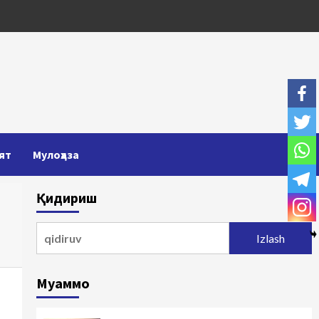
ят
Мулоҳаза
Қидириш
Qidirshish:
Муаммо