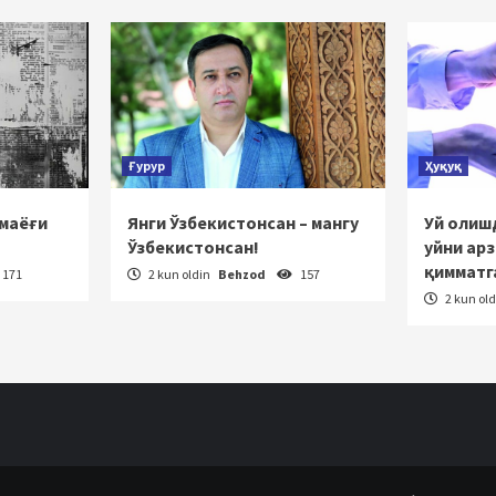
Ғурур
Ҳуқуқ
 маёғи
Янги Ўзбекистонсан – мангу
Уй олишд
Ўзбекистонсан!
уйни ар
қимматг
171
2 kun oldin
Behzod
157
2 kun ol