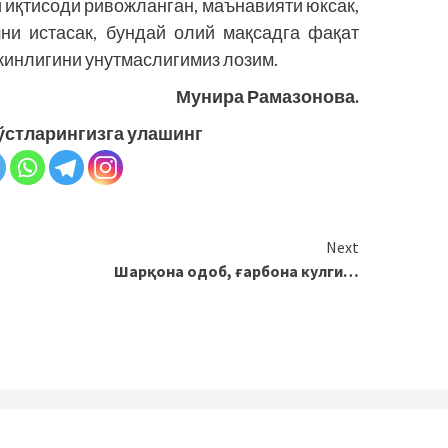
 иқтисоди ривожланган, маънавияти юксак,
ни истасак, бундай олий мақсадга фақат
кинлигини унутмаслигимиз лозим.
Мунира Рамазонова.
ўстларингизга улашинг
Next
Шарқона одоб, ғарбона кулги…