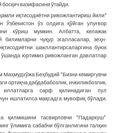
 босқич вазифасини ўтайди.
қамли иқтисодиётни ривожлантириш йили”
н Ўзбекистон ўз олдига қўйган улуғвор
ини кўриш мумкин. Албатта, келажак
 билимларни чуқур эгалласалар, зеҳн-
иқтисодиётни шакллантирсаларгина буюк
а ўшанда юртимиз ривож­ланган давлатлар
ам Маҳмудхўжа Беҳбудий “Бизни кемиргувчи
ги ортиқча дабдабабозлик, ичкиликбозлик,
и иллатларга сарф қилинадиган пул
чун ишлатилса мақсадга мувофиқ бўлади,
а қилмишини тас­вирловчи “Падаркуш”
нинг ўлимига сабабчи бўлганлигини талқин