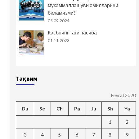
мукаммаллашуви омилларини
биламизми?
05.09.2024
Касбнинг таги насиба
01.11.2023
Тақвим
Fevral 2020
Du
Se
Ch
Pa
Ju
Sh
Ya
1
2
3
4
5
6
7
8
9