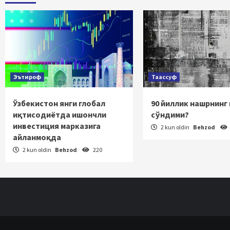
Эътироф
Таассуф
Ўзбекистон янги глобал
90 йиллик нашрнинг
иқтисодиётда ишончли
сўндими?
инвестиция марказига
2 kun oldin
Behzod
айланмоқда
2 kun oldin
Behzod
220