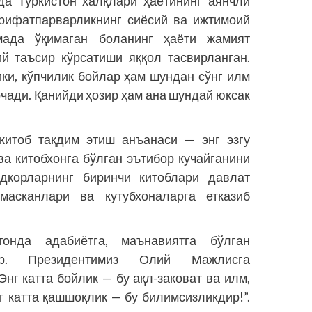
да Туркистон халқлари ҳаётининг аянчли
ърифатпарварликнинг сиёсий ва ижтимоий
ада ўқимаган боланинг ҳаёти жамият
ий таъсир кўрсатиши яққол тасвирланган.
ки, кўпчилик бойлар ҳам шундан сўнг илм
чади. Қанийди ҳозир ҳам ана шундай юксак
китоб тақдим этиш анъанаси — энг эзгу
ва китобхонга бўлган эътибор кучайганини
корларнинг биринчи китоблари давлат
асканлари ва кутубхоналарга етказиб
тонда адабиётга, маънавиятга бўлган
ир. Президентимиз Олий Мажлисга
нг катта бойлик — бу ақл-заковат ва илм,
нг катта қашшоқлик — бу билимсизликдир!”.