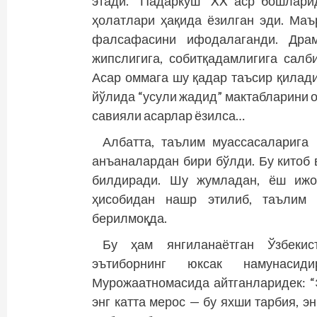
этади. “Падаркуш” XX аср бошлари
ҳолатлари ҳақида ёзилган эди. Ма
фалсафасини ифодалаганди. Драм
жипслигига, собитқадамлигига салб
Асар оммага шу қадар таъсир қилади
йўлида “усули жадид” мактабларини о
савияли асарлар ёзилса…
Албатта, таълим муассасаларига 
анъаналардан бири бўлди. Бу китоб 
билдиради. Шу жумладан, ёш ижод
ҳисобидан нашр этилиб, таълим м
берилмоқда.
Бу ҳам янгиланаётган Ўзбекис
эътиборнинг юксак намунасид
Мурожаатномасида айтганларидек: “Э
энг катта мерос — бу яхши тарбия, э