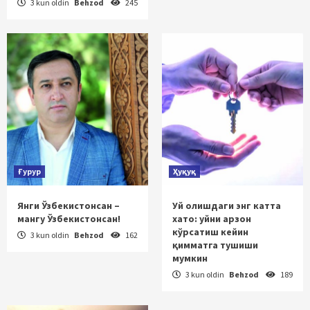
3 kun oldin
Behzod
245
Ғурур
Ҳуқуқ
Янги Ўзбекистонсан –
Уй олишдаги энг катта
мангу Ўзбекистонсан!
хато: уйни арзон
кўрсатиш кейин
3 kun oldin
Behzod
162
қимматга тушиши
мумкин
3 kun oldin
Behzod
189