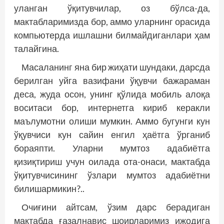
уланган ўқитувчилар, оз бўлса-да,
мактабларимизда бор, аммо уларнинг орасида
компьютерда ишлашни билмайдиганлари ҳам
талайгина.
Масаланинг яна бир жиҳати шундаки, дарсда
берилган уйга вазифани ўқувчи бажараман
деса, жуда осон, унинг қўлида мобиль алоқа
воситаси бор, интернетга кириб керакли
маълумотни олиши мумкин. Аммо бугунги кун
ўқувчиси кун сайин енгил ҳаётга ўрганиб
бораяпти. Уларни мумтоз адабиётга
қизиқтириш учун оилада ота-онаси, мактабда
ўқитувчисининг ўзлари мумтоз адабиётни
билишармикин?..
Очиғини айтсам, ўзим дарс берадиган
мактабда ғазалнавис шоирларимиз ижодига