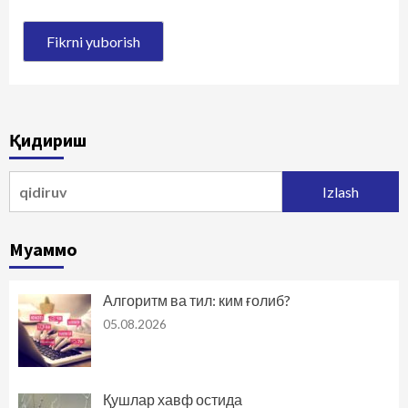
Қидириш
Qidirshish:
Муаммо
Алгоритм ва тил: ким ғолиб?
05.08.2026
Қушлар хавф остида