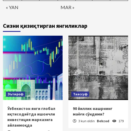
« YAN
MAR »
Сизни қизиқтирган янгиликлар
Эътироф
Таассуф
Ўзбекистон янги глобал
90 йиллик нашрнинг
иқтисодиётда ишончли
маёғи сўндими?
инвестиция марказига
3 kun oldin
Behzod
179
айланмоқда