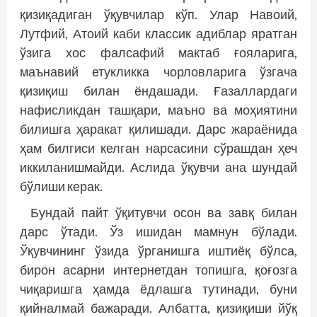
қизиқадиган ўқувчилар кўп. Улар Навоий,
Лутфий, Атоий каби классик адиблар яратган
ўзига хос фалсафий мактаб ғоя­ларига,
маънавий етукликка чорловларига ўзгача
қизиқиш билан ёндашади. Ғазаллардаги
нафисликдан ташқари, маъно ва моҳиятини
билишга ҳаракат қилишади. Дарс жараёнида
ҳам билгиси келган нарсасини сўрашдан ҳеч
иккиланишмайди. Аслида ўқувчи ана шундай
бўлиши керак.
Бундай пайт ўқитувчи осон ва завқ билан
дарс ўтади. Ўз ишидан мамнун бўлади.
Ўқувчининг ўзида ўрганишга иштиёқ бўлса,
бирон асарни интернетдан топишга, қоғозга
чиқаришга ҳамда ёдлашга тутинади, буни
қийналмай бажаради. Албатта, қизиқиши йўқ