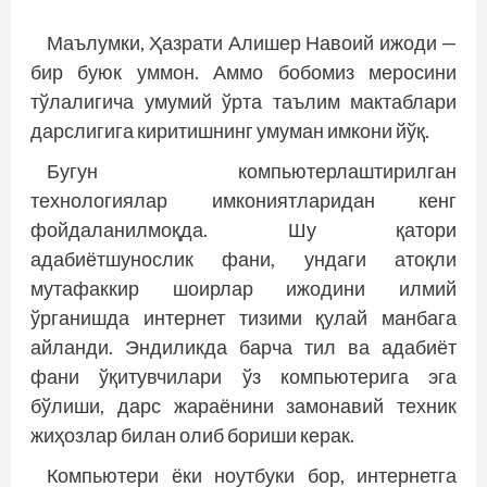
Маълумки, Ҳазрати Алишер Навоий ижоди —
бир буюк уммон. Аммо бобомиз меросини
тўлалигича умумий ўрта таълим мактаблари
дарслигига киритишнинг умуман имкони йўқ.
Бугун компьютерлаштирилган
технологиялар имкониятларидан кенг
фойдаланилмоқда. Шу қатори
адабиётшунослик фани, ундаги атоқли
мутафаккир шоирлар ижодини илмий
ўрганишда интернет тизими қулай манбага
айланди. Эндиликда барча тил ва адабиёт
фани ўқитувчилари ўз компьютерига эга
бўлиши, дарс жараёнини замонавий техник
жиҳозлар билан олиб бориши керак.
Компьютери ёки ноутбуки бор, интернетга