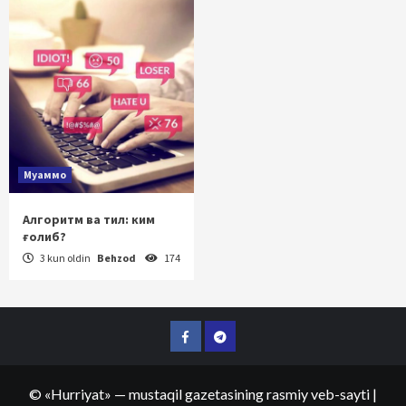
Муаммо
Алгоритм ва тил: ким
ғолиб?
3 kun oldin
Behzod
174
Facebook
Telegram
©
«Hurriyat»
— mustaqil gazetasining rasmiy veb-sayti
|