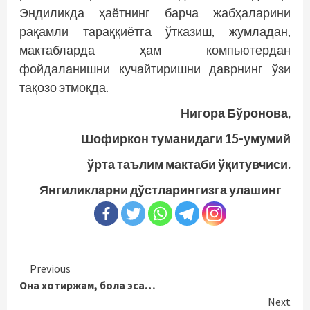
Эндиликда ҳаётнинг барча жабҳаларини
рақамли тараққиётга ўтказиш, жумладан,
мактабларда ҳам компью­­тердан
фойдаланишни кучайтиришни даврнинг ўзи
тақозо этмоқда.
Нигора Бўронова,
Шофиркон туманидаги 15-умумий
ўрта таълим мактаби ўқитувчиси.
Янгиликларни дўстларингизга улашинг
Continue
Previous
Она хотиржам, бола эса…
Reading
Next