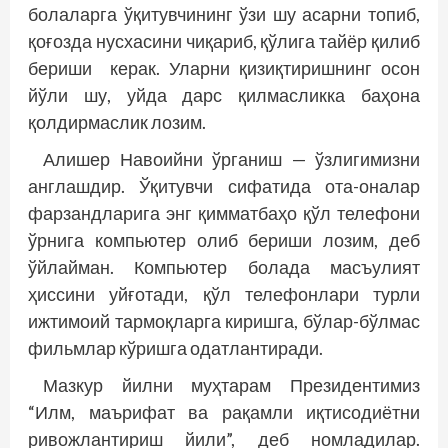
болаларга ўқитувчининг ўзи шу асарни топиб,
қоғозда нусхасини чиқариб, қўлига тайёр қилиб
бериши керак. Уларни қизиқтиришнинг осон
йўли шу, уйда дарс қилмасликка баҳона
қолдирмаслик лозим.
Алишер Навоийни ўрганиш — ўзлигимизни
англашдир. Ўқитувчи сифатида ота-оналар
фарзандларига энг қимматбаҳо қўл телефони
ўрнига компьютер олиб бериши лозим, деб
ўйлайман. Компьютер болада масъулият
ҳиссини уйғотади, қўл телефонлари турли
ижтимоий тармоқларга киришга, бўлар-бўлмас
фильмлар кўришга одатлантиради.
Мазкур йилни муҳтарам Президентимиз
“Илм, маърифат ва рақамли иқтисодиётни
ривожлантириш йили”, деб номладилар.