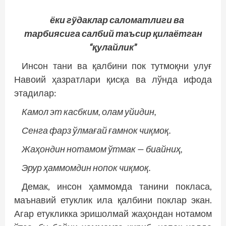
ёки гўдаклар саломатлиги ва
тарбиясига салбий таъсир қилаётган
“қулайлик”
Инсон тани ва қалбини пок тутмоқни улуғ
Навоий ҳазратлари қисқа ва лўнда ифода
этадилар:
Камол эт касбким, олам уйидин,
Сенга фарз ўлмағай ғамнок чиқмоқ.
Жаҳондин нотамом ўтмак — биайниҳ,
Эрур ҳаммомдин нопок чиқмоқ.
Демак, инсон ҳаммомда танини покласа,
маънавий етуклик ила қалбини поклар экан.
Агар етукликка эришолмай жаҳондан нотамом