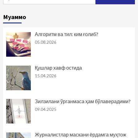
Муаммо
Алгоритм ва тил: ким ғолиб?
05.08.2026
Қушлар хавф остида
15.04.2026
Зилзилани ўрганмаса ҳам бўлаверадими?
09.04.2025
Журналистлар маскани ёрдамга муҳтож