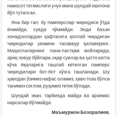
нажосот тегмаслиги учун мана шундай оқилона
йўл тутилган.
Яна бир гап: бу памперслар чиқиндиси ўтда
ёнмайди, сувда чўкмайди. Энди баъзи
хонадонлардан ҳафтасига қоплаб чиқадиган
чиқиндилар уюмини тасаввур қилаверинг.
Маҳаллаларнинг пана-пастқам жойларида,
ариқ-зовур бўйлари, оқар сувлар ва ҳатто катта
кўча ёқаларига ташлаб кетилган памперс
чиқиндилари бот-бот кўзга ташланади. Шу
ҳаводан ўзимиз нафас оламиз, ҳаво тоза бўлса
танимиз соғ­лом, руҳимиз тетик бўлади.
Шундай экан, тарбияда майда ва арзимас
нарсалар бўлмайди.
Маъмуржон Бозоралиев,