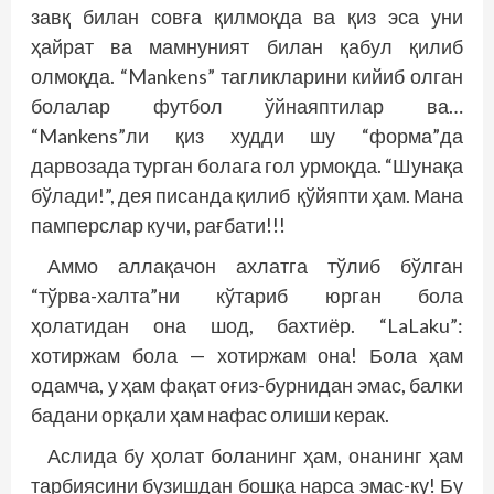
завқ билан совға қилмоқда ва қиз эса уни
ҳайрат ва мамнуният билан қабул қилиб
олмоқда. “Mankens” тагликларини кийиб олган
болалар футбол ўйнаяптилар ва…
“Mankens”ли қиз худди шу “форма”да
дарвозада турган болага гол урмоқда. “Шунақа
бўлади!”, дея писанда қилиб қўйяпти ҳам. Мана
памперс­лар кучи, рағбати!!!
Аммо аллақачон ахлатга тўлиб бўлган
“тўрва-халта”ни кўтариб юрган бола
ҳолатидан она шод, бахтиёр. “LaLaku”:
хотиржам бола — хотиржам она! Бола ҳам
одамча, у ҳам фақат оғиз-бурнидан эмас, балки
бадани орқали ҳам нафас олиши керак.
Аслида бу ҳолат боланинг ҳам, онанинг ҳам
тарбиясини бузишдан бошқа нарса эмас-ку! Бу