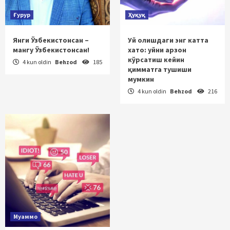
Ғурур
Ҳуқуқ
Янги Ўзбекистонсан –
Уй олишдаги энг катта
мангу Ўзбекистонсан!
хато: уйни арзон
кўрсатиш кейин
4 kun oldin
Behzod
185
қимматга тушиши
мумкин
4 kun oldin
Behzod
216
Муаммо