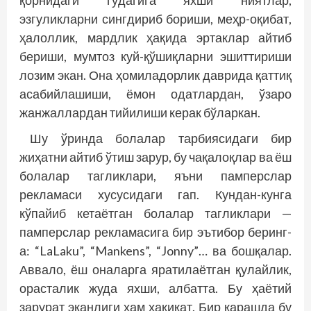
қорнидаги гўдагига яхши ниятлар,
эзгуликларни синг­дириб бориши, меҳр-оқибат,
ҳалоллик, мардлик ҳақида эртаклар айтиб
бериши, мумтоз куй-қўшиқларни эшиттириши
лозим экан. Она ҳомиладорлик даврида қаттиқ
асабийлашиши, ёмон одатлардан, ўзаро
жанжаллардан ти­йилиши керак бўларкан.
Шу ўринда болалар тарбиясидаги бир
жиҳатни айтиб ўтиш зарур, бу чақалоқлар ва ёш
болалар тагликлари, яъни памперслар
рекламаси хусусидаги гап. Кундан-кунга
кўпайиб кетаётган болалар тагликлари —
памперслар рекламасига бир эътибор беринг-
а: “LaLaku”, “Man­kens”, “Jonny”… ва бош­қалар.
Аввало, ёш оналарга яратилаётган қулайлик,
орасталик жуда яхши, албатта. Бу ҳаётий
зарурат эканлиги ҳам ҳақиқат. Бир қарашда бу