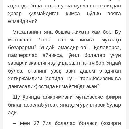
аҳволда бола эртага унча-мунча нопокликдан
ҳазар қилмайдиган кимса бўлиб воя­га
етмайдими?
Масаланинг яна бошқа жиҳати ҳам бор. Бу
матоҳлар бола саломатлигига мутлақо
безарарми? Ундай эмасдир-ов!.. Қолаверса,
памперслар айниқса, ўғил болалар учун
зарарли эканлиги ҳақида эшитганим бор. Ундай
бўлса, онанинг узоқ вақт давом этадиган
хотиржамлиги (аслида, бу — тарбия­сизлик ва
дангасалик) остида нима ётибди экан?
Шу ўринда фикримизни мутахассис фикри
билан асослаб ўтсак, яна ҳам ўринлироқ бўлар
эди.
— Мен 27 йил болалар боғчаси (ҳозирги