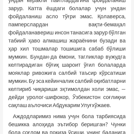
ундан керакли пайт­лардагина фойдаланиш
зарур. Катта ёшдаги болалар учун ундан
фойдаланиш асло тўғри эмас. Қолаверса,
памперслардан вақти-бемаҳал
фойдаланавериш инсон танасига зарур бўлган
табиий ҳаво алмашиш жараёнини бузади ва
ҳар хил тошмалар тошишига сабаб бўлиши
мумкин. Бундан-да ёмони, тагликлар вужудга
келтирадиган бўғиқ шароит ўғил болаларда
мояклар ривожига салбий таъсир кўрсатиши
мумкин. Бу эса кейинчалик салбий оқибатларни
келтириб чиқариши эҳтимолдан холи эмас, —
дейди уролог-шифокор, Ўзбекистон соғ­лиқни
сақлаш аълочиси Абдукарим Улуғхўжаев.
Аждодларимиз нима учун бола тарбиясида
бешикка алоҳида эътибор беришган? Чунки
бола соғлом ва покиза ўсиши, унинг баданига