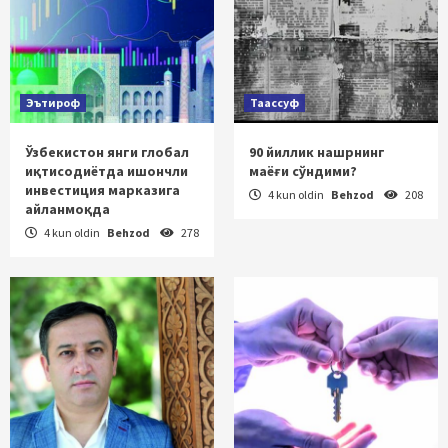
Эътироф
Таассуф
Ўзбекистон янги глобал
90 йиллик нашрнинг
иқтисодиётда ишончли
маёғи сўндими?
инвестиция марказига
4 kun oldin
Behzod
208
айланмоқда
4 kun oldin
Behzod
278