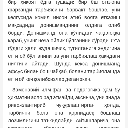
бир ҳикоят ёдга тушади: бир ёш ота-она
фарзанди тарбиясини барвақт бошлаб, уни
келгусида комил инсон этиб вояга етказиш
мақсадида донишманднинг олдига олиб
борди. Донишманд она қўлидаги чақалоққа
қараб, унинг неча ойлик бўлганини сўради. Ота
гўдаги ҳали жуда кичик, туғилганига эндигина
етти ой бўлганини ва уни тарбия­лаш ҳақидаги
ниятини айтади. Шунда кекса донишманд
афсус билан бош чайқаб, болани тарбиялашда
етти ой кеч қолибсизлар деган экан.
Замонавий илм-фан ва педагогика ҳам бу
ҳикматни асло рад этмайди, аксинча, уни янада
ривожлантириб, чуқурлаштирган ҳолда,
тарбияни бола она қорнидаёқ бошлаш
лозимлигини таъкидлайди. Айтишларича, она