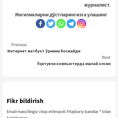
журналист.
Янгиликларни дўстларингизга улашинг
Continue
Previous
Интернет матбуот ўрнини босмайди
Reading
Next
Ўқитувчи компьютерда ишлай олсин
Fikr bildirish
Email manzilingiz chop etilmaydi.
Majburiy bandlar
*
bilan
belgilangan