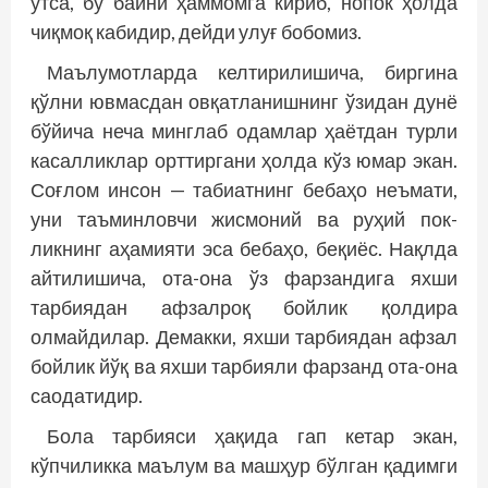
ўтса, бу байни ҳаммомга кириб, нопок ҳолда
чиқмоқ кабидир, дейди улуғ бобомиз.
Маълумотларда келтирилишича, биргина
қўлни ювмасдан овқатланишнинг ўзидан дунё
бўйича неча минглаб одамлар ҳаётдан турли
касалликлар орттиргани ҳолда кўз юмар экан.
Соғлом инсон — табиатнинг бебаҳо неъмати,
уни таъминловчи жисмоний ва руҳий пок­
ликнинг аҳамияти эса бебаҳо, беқиёс. Нақлда
айтилишича, ота-она ўз фарзандига яхши
тарбиядан афзалроқ бойлик қолдира
олмайдилар. Демакки, яхши тарбиядан афзал
бойлик йўқ ва яхши тарбияли фарзанд ота-она
саодатидир.
Бола тарбияси ҳақида гап кетар экан,
кўпчиликка маълум ва маш­ҳур бўлган қадимги