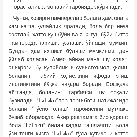
— орасталик замонавий тарбиядек кўринади.
Чунки, ҳозирги памперслар болага ҳам, онага
ҳам катта қулайлик яратади, бола бир неча
соатлаб, ҳатто кун бўйи ва яна тун бўйи битта
памперсда юриши, ухлаши, ўйнаши мумкин.
Бундан ҳам яхшиси бўлиши мумкинми, дея
ўйлаб қоласан. Аммо айнан мана шу ҳолат,
аниқроғи, бу қулайликни суи­истеъмол қилиш
боланинг табиий эҳтиёжини ифода этиш
инстинкти­ни йўққа чиқара боради. Бошқача
айтганда, боланинг тарбияси шу орқали
бузилади. “LaLaku”лар тарғиботи натижасида
болани “тўсиб олиш” тарбиясини мутлақо
бузиб юбормоқда. Ахир рекламага бир қаранг:
бола “LaLaku” билан қадам ташлаяпти. Бола
ўзи тенги қизга “LaLaku” тўла қутичани катта