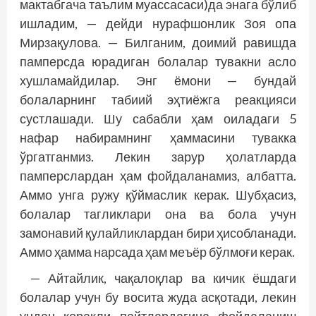
мактабгача таълим муассасаси)да энага бўлиб
ишладим, — дейди нурафшонлик Зоя опа
Мирзақулова. — Билганим, доимий равишда
памперсда юрадиган болалар тувакни асло
хушламайдилар. Энг ёмони — бундай
болаларнинг табиий эҳтиёжга реакцияси
сустлашади. Шу сабабли ҳам оиладаги 5
нафар набирамнинг ҳаммасини тувакка
ўргатганмиз. Лекин зарур ҳолатларда
памперслардан ҳам фойдаланамиз, албатта.
Аммо унга ружу қўймаслик керак. Шубҳасиз,
болалар тагликлари она ва бола учун
замонавий қулайликлардан бири ҳисобланади.
Аммо ҳамма нарсада ҳам меъёр бўлмоғи керак.
— Айтайлик, чақалоқлар ва кичик ёшдаги
болалар учун бу восита жуда асқотади, лекин