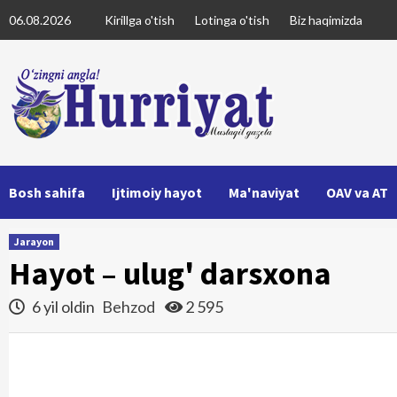
Skip
06.08.2026
Kirillga o'tish
Lotinga o'tish
Biz haqimizda
to
content
Bosh sahifa
Ijtimoiy hayot
Ma'naviyat
OAV va AT
Jarayon
Hayot – ulug' darsxona
6 yil oldin
Behzod
2 595