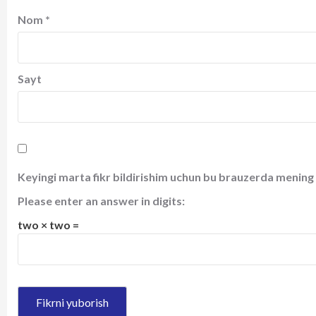
Nom
*
Sayt
Keyingi marta fikr bildirishim uchun bu brauzerda mening 
Please enter an answer in digits:
two × two =