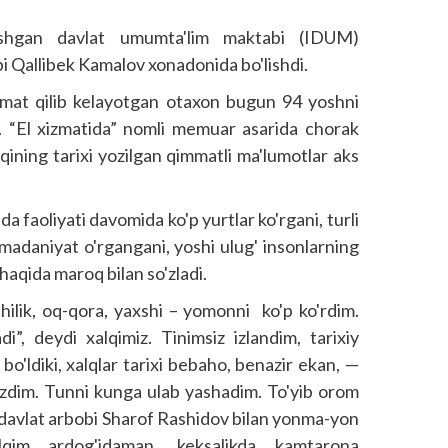
lashgan davlat umumta'lim maktabi (IDUM)
bi Qallibek Kamalov xonadonida bo'lishdi.
izmat qilib kelayotgan otaxon bugun 94 yoshni
di. “El xizmatida” nomli memuar asarida chorak
lqining tarixi yozilgan qimmatli ma'lumotlar aks
 faoliyati davomida ko'p yurtlar ko'rgani, turli
, madaniyat o'rgangani, yoshi ulug' insonlarning
i haqida maroq bilan so'zladi.
lik, oq-qora, yaxshi – yomonni ko'p ko'rdim.
i”, deydi xalqimiz. Tinimsiz izlandim, tarixiy
bo'ldiki, xalqlar tarixi bebaho, benazir ekan, —
ozdim. Tunni kunga ulab yashadim. To'yib orom
 davlat arbobi Sharof Rashidov bilan yonma-yon
qim ardog'idaman, keksalikda kamtarona