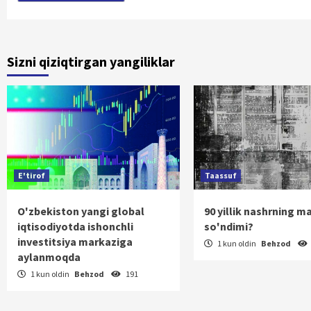
Sizni qiziqtirgan yangiliklar
E'tirof
Taassuf
O'zbekiston yangi global
90 yillik nashrning m
iqtisodiyotda ishonchli
so'ndimi?
investitsiya markaziga
1 kun oldin
Behzod
aylanmoqda
1 kun oldin
Behzod
191