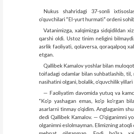
Nukus shahridagi 37-sonli ixtisos
o'quvchilari “El-yurt hurmati” ordeni sohi
Vatanimizga, xalqimizga sidqidildan x
qarshi oldi. Ustoz tinim neligini bilmay
asrlik faoliyati, qolaversa, qoraqalpoq xa
etgan.
Qallibek Kamalov yoshlar bilan muloqotda
toifadagi odamlar bilan suhbatlashib, til
nasihatini olgani, bolalik, o'quvchilik yillar
— Faoliyatim davomida yutuq va kamchi
“Ko'p yashagan emas, ko'p ko'rgan bilad
asarlarni tinmay o'qidim. Anglaganim shu 
dedi Qallibek Kamalov. — O'qiganimni y
olganimni eslolmayman. Elimizning atoqli
mehnat qilganman. Endi bo'lsa xal