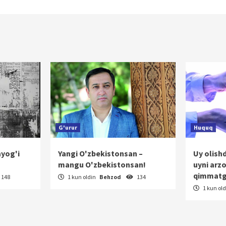
G'urur
Huquq
ayog'i
Yangi O'zbekistonsan –
Uy olish
mangu O'zbekistonsan!
uyni arz
qimmatg
148
1 kun oldin
Behzod
134
1 kun ol