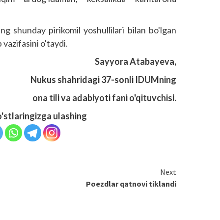
ng shunday pirikomil yoshullilari bilan bo'lgan
azifasini o'taydi.
Sayyora Atabayeva,
Nukus shahridagi 37-sonli IDUMning
ona tili va adabiyoti fani o'qituvchisi.
o'stlaringizga ulashing
Next
Poezdlar qatnovi tiklandi