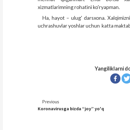
xizmatlarimning rohatini ko'ryapman.
Ha, hayot – ulug' darsxona. Xalqimizni
uchrashuvlar yoshlar uchun katta maktab v
Yangiliklarni d
Continue
Previous
Koronavirusga bizda “joy” yo'q
Reading