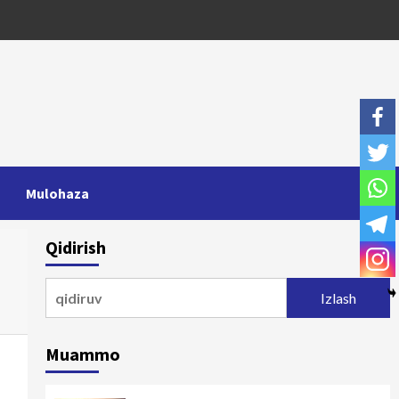
Mulohaza
Qidirish
Qidirshish:
Muammo