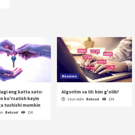
Muammo
dagi eng katta xato:
Algoritm va til: kim g'olib?
on ko'rsatish keyin
1 kun oldin
Behzod
134
a tushishi mumkin
din
Behzod
150