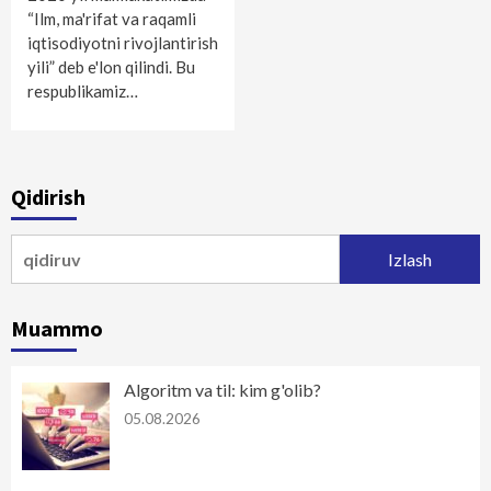
“Ilm, ma'rifat va raqamli
iqtisodiyotni rivojlantirish
yili” deb e'lon qilindi. Bu
respublikamiz…
Qidirish
Qidirshish:
Muammo
Algoritm va til: kim g'olib?
05.08.2026