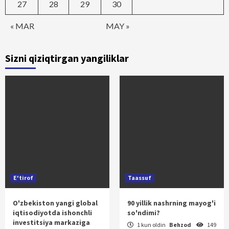
27
28
29
30
« MAR
MAY »
Sizni qiziqtirgan yangiliklar
E'tirof
Taassuf
O'zbekiston yangi global
90 yillik nashrning mayog'i
iqtisodiyotda ishonchli
so'ndimi?
investitsiya markaziga
1 kun oldin
Behzod
149