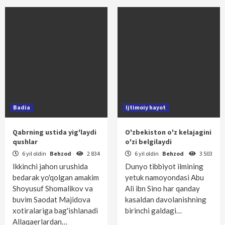
Badia
Ijtimoiy hayot
Qabrning ustida yig'laydi
O'zbekiston o'z kelajagini
qushlar
o'zi belgilaydi
6 yil oldin
Behzod
2 834
6 yil oldin
Behzod
3 503
Ikkinchi jahon urushida
Dunyo tibbiyot ilmining
bedarak yo'qolgan amakim
yetuk namoyondasi Abu
Shoyusuf Shomalikov va
Ali ibn Sino har qanday
buvim Saodat Majidova
kasaldan davolanishning
xotiralariga bag'ishlanadi
birinchi galdagi…
Allaqaerlardan…