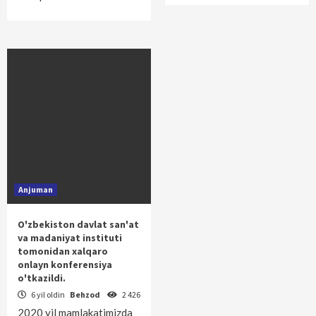
Anjuman
O'zbekiston davlat san'at
va madaniyat instituti
tomonidan xalqaro
onlayn konferensiya
o'tkazildi.
6 yil oldin
Behzod
2 426
2020 yil mamlakatimizda