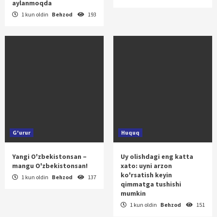
aylanmoqda
1 kun oldin
Behzod
193
G'urur
Huquq
Yangi O'zbekistonsan –
Uy olishdagi eng katta
mangu O'zbekistonsan!
xato: uyni arzon
ko'rsatish keyin
1 kun oldin
Behzod
137
qimmatga tushishi
mumkin
1 kun oldin
Behzod
151