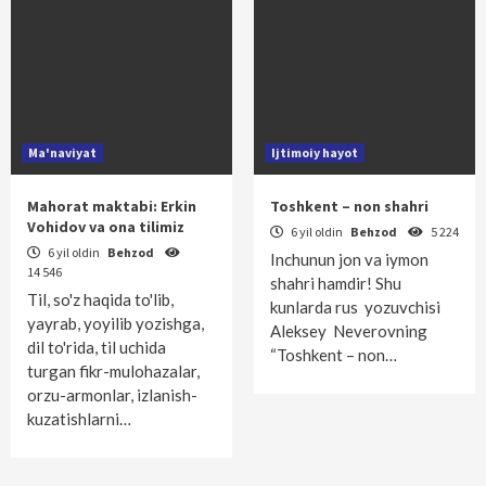
Ma'naviyat
Ijtimoiy hayot
Mahorat maktabi: Erkin
Toshkent – non shahri
Vohidov va ona tilimiz
6 yil oldin
Behzod
5 224
6 yil oldin
Behzod
Inchunun jon va iymon
14 546
shahri hamdir! Shu
Til, so'z haqida to'lib,
kunlarda rus yozuvchisi
yayrab, yoyilib yozishga,
Aleksey Neverovning
dil to'rida, til uchida
“Toshkent – non…
turgan fikr-mulohazalar,
orzu-armonlar, izlanish-
kuzatishlarni…