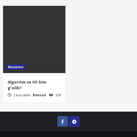
Muammo
Algoritm va til: kim
g'olib?
1 kun oldin
Behzod
138
Facebook
Telegram