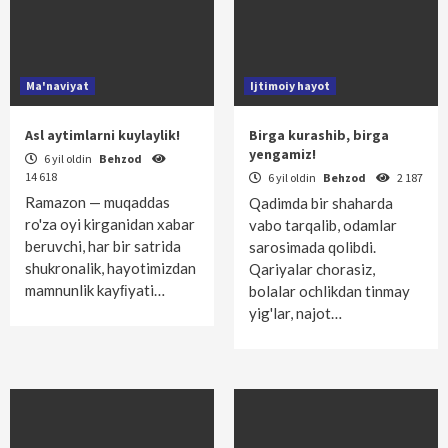
Ma'naviyat
Ijtimoiy hayot
Asl aytimlarni kuylaylik!
Birga kurashib, birga
yengamiz!
6 yil oldin
Behzod
14 618
6 yil oldin
Behzod
2 187
Ramazon — muqaddas
Qadimda bir shaharda
ro'za oyi kirganidan xabar
vabo tarqalib, odamlar
beruvchi, har bir satrida
sarosimada qolibdi.
shukronalik, hayotimizdan
Qariyalar chorasiz,
mamnunlik kayﬁyati…
bolalar ochlikdan tinmay
yig'lar, najot…