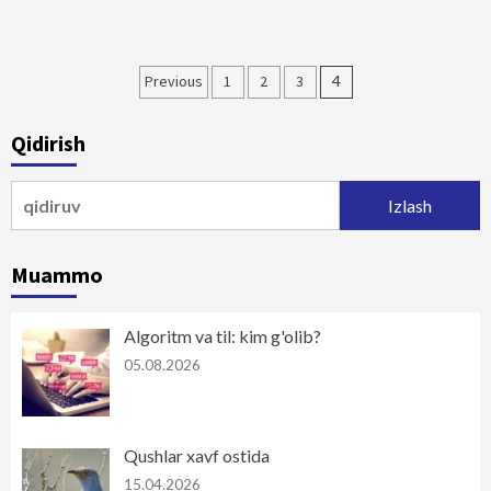
Maqolalar
Previous
1
2
3
4
bo‘yicha
Qidirish
harakatlanish
Qidirshish:
Muammo
Algoritm va til: kim g'olib?
05.08.2026
Qushlar xavf ostida
15.04.2026