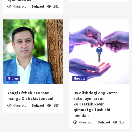
4 kun oldin
Behzod
281
G'urur
Huquq
Yangi O'zbekistonsan –
Uy olishdagi eng katta
mangu O'zbekistonsan!
xato: uyni arzon
ko'rsatish keyin
4 kun oldin
Behzod
187
qimmatga tushishi
mumkin
4 kun oldin
Behzod
217