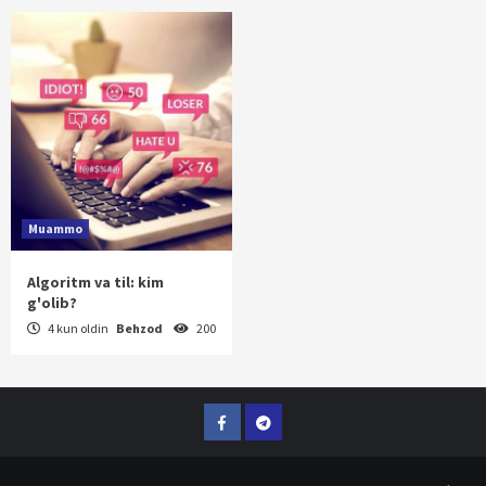
Muammo
Algoritm va til: kim
g'olib?
4 kun oldin
Behzod
200
Facebook
Telegram