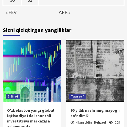
« FEV
APR »
Sizni qiziqtirgan yangiliklar
E'tirof
Taassuf
O'zbekiston yangi global
90 yillik nashrning mayog'i
iqtisodiyotda ishonchli
so'ndimi?
investitsiya markaziga
4 kun oldin
Behzod
209
aylanmoqda