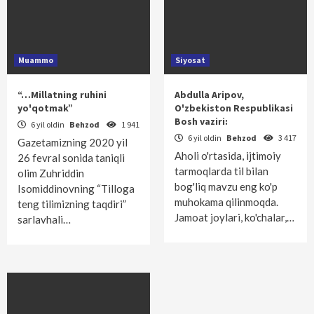
Muammo
Siyosat
“…Millatning ruhini
Abdulla Aripov,
yo'qotmak”
O'zbekiston Respublikasi
Bosh vaziri:
6 yil oldin
Behzod
1 941
6 yil oldin
Behzod
3 417
Gazetamizning 2020 yil
Aholi o'rtasida, ijtimoiy
26 fevral sonida taniqli
tarmoqlarda til bilan
olim Zuhriddin
bog'liq mavzu eng ko'p
Isomiddinovning “Tilloga
muhokama qilinmoqda.
teng tilimizning taqdiri”
Jamoat joylari, ko'chalar,…
sarlavhali…