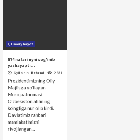
Ijtimoiy hayot
574 nafari uyni sog'inib
yashayapti…
6 yil oldin
Behzod
2 831
Prezidentimizning Oliy
Majlisga yo'llagan
Murojaatnomasi
O'zbekiston ahlining
ko'ngliga nur olib kirdi.
Davlatimiz rahbari
mamlakatimizni
rivojlangan…