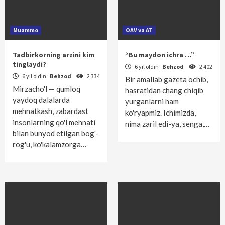
Muammo
OAV va AT
Tadbirkorning arzini kim
“Bu maydon ichra …”
tinglaydi?
6 yil oldin
Behzod
2 402
6 yil oldin
Behzod
2 334
Bir amallab gazeta ochib,
Mirzacho'l — qumloq
hasratidan chang chiqib
yaydoq dalalarda
yurganlarni ham
mehnatkash, zabardast
ko'ryapmiz. Ichimizda,
insonlarning qo'l mehnati
nima zaril edi-ya, senga,…
bilan bunyod etilgan bog'-
rog'u, ko'kalamzorga…