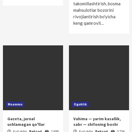
takomillashtirish, bosma
mahsulotlar bozorini
rivoj­lantirish bo'yicha
keng qamrovli…
Muammo
Ogohlik
Gazeta, jurnal
Vahima — yarim kasallik,
ushlamagan qo'llar
sabr — shifoning boshi
6 yil oldin
Behzod
2 690
6 yil oldin
Behzod
3 756