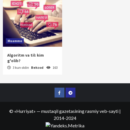
Muammo
Algoritm va til: kim
g'olib?
3 kun oldin
Behzod
163
Facebook
Telegram
©
«Hurriyat»
— mustaqil gazetasining rasmiy veb-sayti
|
2014-2024