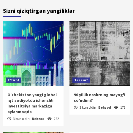
Sizni qiziqtirgan yangiliklar
E'tirof
Taassuf
O'zbekiston yangi global
90 yillik nashrning mayog'i
iqtisodiyotda ishonchli
so'ndimi?
investitsiya markaziga
3 kun oldin
Behzod
173
aylanmoqda
3 kun oldin
Behzod
222