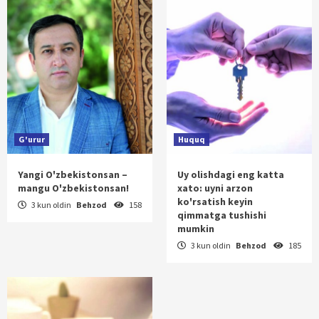
G'urur
Huquq
Yangi O'zbekistonsan –
Uy olishdagi eng katta
mangu O'zbekistonsan!
xato: uyni arzon
ko'rsatish keyin
3 kun oldin
Behzod
158
qimmatga tushishi
mumkin
3 kun oldin
Behzod
185