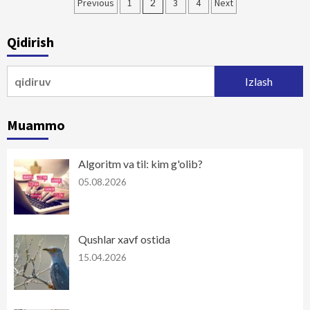
Maqolalar
Previous
1
2
3
4
Next
bo‘yicha
Qidirish
harakatlanish
Qidirshish:
Muammo
Algoritm va til: kim g'olib?
05.08.2026
Qushlar xavf ostida
15.04.2026