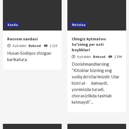
Xanda
Mutolaa
Rassom xandasi
Chingiz Aytmatov:
So'zning yer osti
6 yil oldin
Behzod
2 125
boyliklari
Husan Sodiqov chizgan
6 yil oldin
Behzod
2 394
karikatura.
Donishmandlarning
“Kitoblar bizning eng
sodiq do'stlarimizdir. Ular
bizni al- damaydi,
yonimizda turadi,
chorasizlikda tashlab
ketmaydi”…