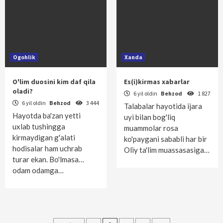
Ogohlik
Xanda
O'lim duosini kim daf qila
Es(i)kirmas xabarlar
oladi?
6 yil oldin
Behzod
1 827
6 yil oldin
Behzod
3 444
Talabalar hayotida ijara
Hayotda ba'zan yetti
uyi bilan bog'liq
uxlab tushingga
muammolar rosa
kirmaydigan g'alati
ko'paygani sababli har bir
hodisalar ham uchrab
Oliy ta'lim muassasasiga…
turar ekan. Bo'lmasa…
odam odamga…