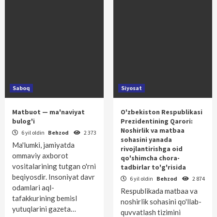
Saboq
Siyosat
Matbuot — ma'naviyat
O'zbekiston Respublikasi
bulog'i
Prezidentining Qarori:
Noshirlik va matbaa
6 yil oldin
Behzod
2 373
sohasini yanada
Ma'lumki, jamiyatda
rivojlantirishga oid
ommaviy axborot
qo'shimcha chora-
vositalarining tutgan o'rni
tadbirlar to'g'risida
beqiyosdir. Insoniyat davr
6 yil oldin
Behzod
2 874
odamlari aql-
Respublikada matbaa va
tafakkurining bemisl
noshirlik sohasini qo'llab-
yutuqlarini gazeta…
quvvatlash tizimini