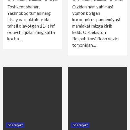
Toshkent shahar,
O'zidan ham vahimasi
Yashnobod tumanining
yomon bo'lgan
litsey va maktablarida
koronavirus pandemiyasi
tahsil olayotgan 11- sinf
mamlakatimizga kirib
o'quvchi qizlarining katta
keldi. O'zbekiston
ko'cha…
Respublikasi Bosh vaziri
tomonidan…
She'riyat
She'riyat