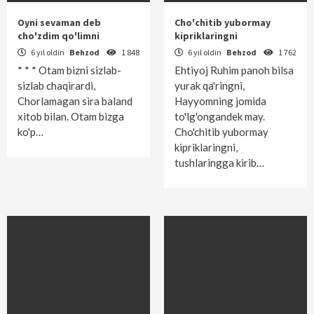
Oyni sevaman deb
Cho'chitib yubormay
cho'zdim qo'limni
kipriklaringni
6 yil oldin
Behzod
1 848
6 yil oldin
Behzod
1 762
* * * Otam bizni sizlab-
Ehtiyoj Ruhim panoh bilsa
sizlab chaqirardi,
yurak qa'ringni,
Chorlamagan sira baland
Hayyomning jomida
xitob bilan. Otam bizga
to'lg'ongandek may.
ko'p…
Cho'chitib yubormay
kipriklaringni,
tushlaringga kirib…