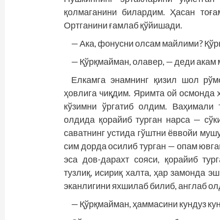
қолмаганини билардим. Ҳасан тоға
Ортганини ғамлаб қўйишади.
— Ака, фонусни олсам майлими? Қўр
— Қўрқмайман, олавер, — деди акам
Елкамга энамнинг қизил шол рўм
ҳовлига чиқдим. Яримта ой осмонда 
кўзимни ўргатиб олдим. Ваҳимали
олдида қорайиб турган нарса — сўки
саватнинг устида гўштни ёввойи мушу
сим дорда осилиб турган — опам ювган
эса дов-дарахт сояси, қорайиб тург
тузлиқ, исириқ халта, ҳар замонда э
эканлигини яхшилаб билиб, анг­лаб ол
— Қўрқмайман, ҳаммасини кундуз кун