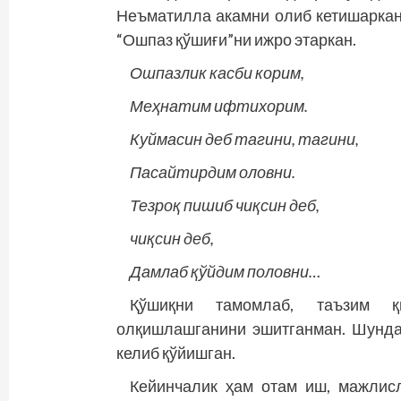
Неъматилла акамни олиб кетишаркан
“Ошпаз қўшиғи”ни ижро этаркан.
Ошпазлик касби корим,
Меҳнатим ифтихорим.
Куймасин деб тагини, тагини,
Пасайтирдим оловни.
Тезроқ пишиб чиқсин деб,
чиқсин деб,
Дамлаб қўйдим половни…
Қўшиқни тамомлаб, таъзим қи
олқишлашганини эшитганман. Шундан
келиб қў­йишган.
Кейинчалик ҳам отам иш, мажлис