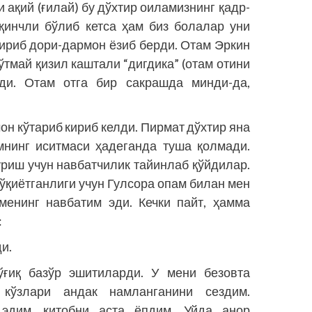
 ақий (ғилай) бу дўхтир оиламизнинг қадр­
қинч­­ли бўлиб кетса ҳам биз болалар уни
шириб дори-дармон ёзиб берди. Отам Эркин
ўтмай қизил каштали “дигдика” (отам отини
ди. Отам отга бир сакрашда минди-да,
он кўтариб кириб келди. Пирмат дўхтир яна
мнинг иситмаси ҳадеганда туша қолмади.
риш учун нав­батчилик тайин­лаб қўйдилар.
 ўқиётганлиги учун Гулсора опам билан мен
менинг навбатим эди. Кечки пайт, ҳамма
:
ди.
ўғиқ базўр эшитиларди. У мени безовта
 кўзлари андак намланганини сездим.
 эдим, китобни аста ёпдим. Уйда анор