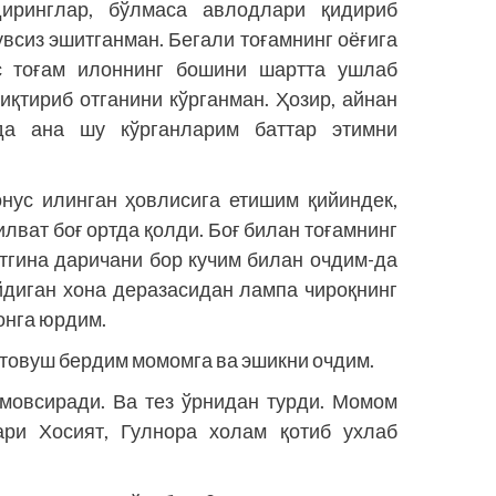
иринг­лар, бўлмаса авлодлари қидириб
увсиз эшитганман. Бегали тоғамнинг оёғига
ас тоғам илоннинг бошини шартта ушлаб
иқтириб отганини кўрганман. Ҳозир, айнан
да ана шу кўрганларим баттар этимни
нус илинган ҳовлисига етишим қийиндек,
илват боғ ортда қолди. Боғ билан тоғамнинг
тгина даричани бор кучим билан очдим-да
йдиган хона деразасидан лампа чироқнинг
онга юрдим.
 товуш бердим момомга ва эшикни очдим.
мовсиради. Ва тез ўрнидан турди. Момом
ари Хосият, Гулнора холам қотиб ухлаб