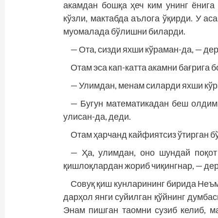
акамдан бош­­қа ҳеч ким унинг ёниг
кўзли, мактабда аълога ўқирди. У ас
муомалада бўлишни биларди.
— Ота, сизди яхши кўраман-да, — дер
Отам эса кап-катта акамни бағрига б
— Улимдан, менам силарди яхши кўр
— Бугун математикадан беш олдим.
улисан-да, деди.
Отам ҳарчанд кайфиятсиз ўтирган бў
— Ҳа, улимдан, оно шундай поқот
қишлоқлардан жориб чиқингнар, — де
Совуқ қиш кунларининг бирида Неъ
дарҳол янги суйилган қўйнинг думба
Энам пишган таомни сузиб келиб, м