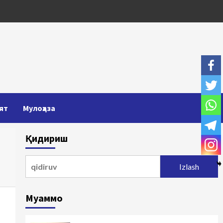
ят
Мулоҳаза
Қидириш
Qidirshish:
Муаммо