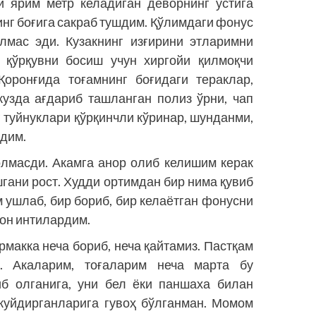
 ярим метр келадиган деворнинг устига
инг боғига сакраб тушдим. Қўлимдаги фонус
олмас эди. Кузакнинг изғирини этларимни
 қўрқувни босиш учун хиргойи қилмоқчи
оронғида тоғамнинг боғидаги тераклар,
кузда ағдариб ташланган полиз ўрни, чап
 туйнуклари қўрқинчли кўринар, шунданми,
рдим.
олмасди. Акамга анор олиб келишим керак
шгани рост. Худди ортимдан бир нима қувиб
 ушлаб, бир бориб, бир келаётган фонусни
мон интилардим.
эрмакка неча бориб, неча қайтамиз. Пастқам
. Акаларим, тоғаларим неча марта бу
иб олганига, уни бел ёки паншаха билан
 куйдирганларига гувоҳ бўлганман. Момом