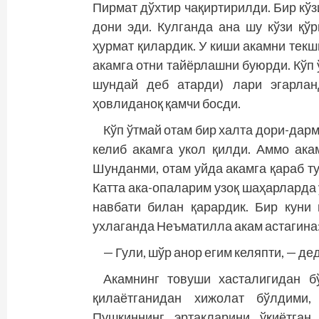
Пирмат дўхтир чақиртирилди. Бир кўзи
дони эди. Кулганда ана шу кўзи қўр
ҳурмат қилардик. У киши акамни тек
акамга отни тайёрлашни буюрди. Кўп 
шундай деб атарди) лари эгарлан
ҳовлиданоқ қамчи босди.
Кўп ўтмай отам бир халта дори-дарм
келиб акамга укол қилди. Аммо ака
Шунданми, отам уйда акамга қараб ту
Катта ака-опа­ларим узоқ шаҳарларда
навбати билан қарардик. Бир куни 
ухлаганда Неъматилла акам астагина
— Гули, шўр анор егим кел­япти, — де
Акамнинг товуши хасталигидан б
қилаётганидан хижолат бўлдими,
Пушкиннинг эртакларини ўқиётган