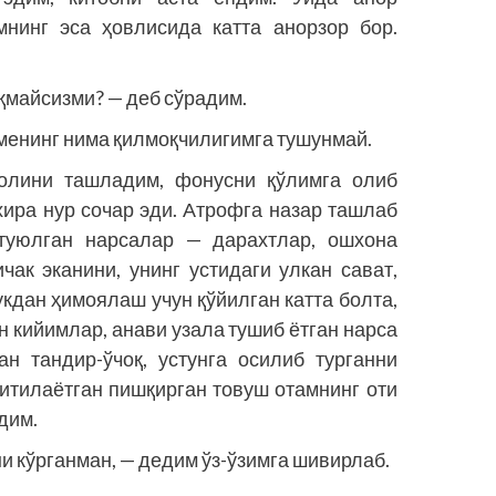
мнинг эса ҳовлисида катта анорзор бор.
қмайсизми? — деб сўрадим.
 менинг нима қилмоқчилигимга тушунмай.
олини ташладим, фонусни қўлимга олиб
хира нур сочар эди. Атрофга назар ташлаб
 туюлган нарсалар — дарахтлар, ошхона
чак эканини, унинг устидаги улкан сават,
кдан ҳимоялаш учун қўйилган катта болта,
 ки­йимлар, анави узала тушиб ётган нарса
ан тандир-ўчоқ, устунга осилиб турганни
шитилаётган пишқирган товуш отамнинг оти
дим.
и кўрганман, — дедим ўз-ўзимга шивирлаб.