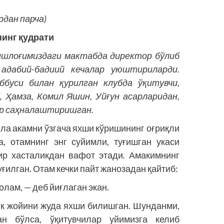
рдан парча)
нинг
қудрати
ишлоғимиздаги мактабда директор бўлиб
адабий-бадиий кечалар уюштириларди.
уси билан қурилган клубда ўқитувчи,
, Ҳамза, Комил Яшин, Уйғун асарларидан,
ар саҳналаштиришган.
а акамни ўзгача яхши кўришининг оғриқли
, отамнинг энг суйимли, туғишган укаси
ир хасталикдан вафот этади. Амакимнинг
ғилган. Отам кечки пайт жанозадан қайтиб:
олам, — деб йиғлаган экан.
ик жойини жуда яхши билишган. Шунданми,
н бўлса, ўқитувчилар уйимизга келиб