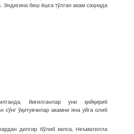
. Эндигина беш ёшга тўлган акам саҳнада
лганда, йиғилганлар уни қийқириб
 сўнг ўқитувчилар акамни яна уйга олиб
лардан дилгир бўлиб келса, Неъматилла