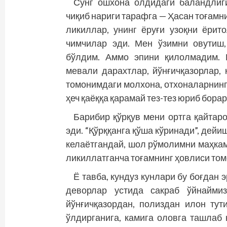
Сўнг ошхона олдидаги баландлиги
чиқиб нариги тарафга — Ҳасан тоғамн
ликиллар, унинг ёруғи узоқни ёрит
чимчилар эди. Мен ўзимни овутиш,
бўлдим. Аммо эпини қилолмадим. Қ
мевали дарахтлар, йўнғичқазорлар, 
томонимдаги молхона, отхоналарнинг
ҳеч қаёққа қарамай тез-тез юриб бора
Барибир қўрқув мени ортга қайтар
эди. “Қўрққанга қўша кўринади”, дейи
келаётгандай, шол рўмолимни маҳкам
ликиллатганча тоғамнинг ҳовлиси то
Ё тавба, кундуз кунлари бу боғдан 
деворлар устида сакраб ўйнаймиз
йўнғичқазордан, полиздан илон тут
ўлдирганига, камига оловга ташлаб