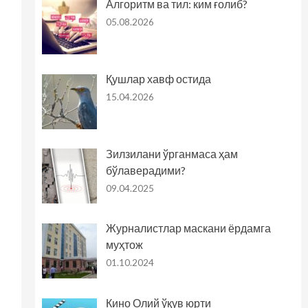
Алгоритм ва тил: ким ғолиб?
05.08.2026
Қушлар хавф остида
15.04.2026
Зилзилани ўрганмаса ҳам
бўлаверадими?
09.04.2025
Журналистлар маскани ёрдамга
муҳтож
01.10.2024
Кино Олий ўқув юрти