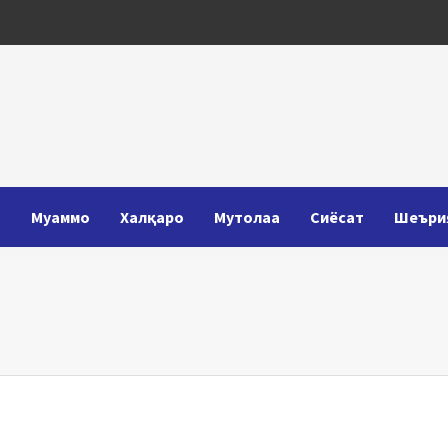
Т
Муаммо
Халқаро
Мутолаа
Сиёсат
Шеъри