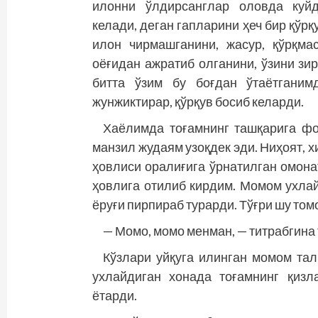
илонни ўлдирсанглар оловда куйд
келади, деган гапларини ҳеч бир қўрқ
илон чирмашганини, жасур, қўрқм
оёғидан ажратиб олганини, ўзини зир
битта ўзим бу боғдан ўтаётганим
жунжиктирар, қўрқув босиб келарди.
Хаёлимда тоғамнинг ташқарига фо
манзил жудаям узоқдек эди. Ниҳоят, х
ҳовлиси оралиғига ўрнатилган омона
ҳовлига отилиб кирдим. Момом ухла
ёруғи пирпираб турарди. Тўғри шу том
— Момо, момо менман, — тит­рабгина
Кўзлари уйқуга илинган момом тал
ухлайдиган хонада тоғамнинг қизл
ётарди.