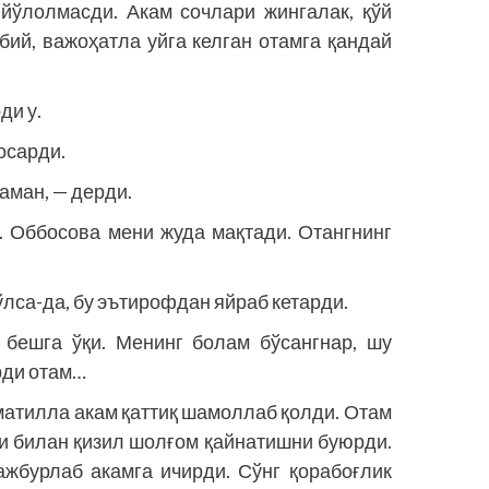
а йўлолмасди. Акам сочлари жингалак, қўй
абий, важоҳатла уйга келган отамга қандай
ди у.
осарди.
аман, — дерди.
 Оббосова мени жуда мақтади. Отангнинг
лса-да, бу эътирофдан яйраб кетарди.
 бешга ўқи. Менинг болам бўсангнар, шу
рди отам…
матилла акам қаттиқ шамоллаб қолди. Отам
си билан қизил шолғом қайнатишни буюрди.
ажбурлаб акамга ичирди. Сўнг қорабоғлик