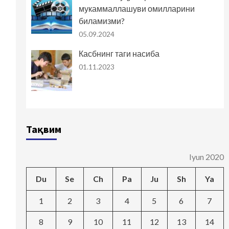
мукаммаллашуви омилларини
биламизми?
05.09.2024
Касбнинг таги насиба
01.11.2023
Тақвим
Iyun 2020
Du
Se
Ch
Pa
Ju
Sh
Ya
1
2
3
4
5
6
7
8
9
10
11
12
13
14