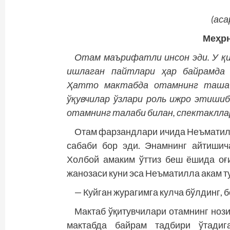
(а
са
М
еҳр
Отам маърифатли инсон эди. У қ
ишлаган пайтлари ҳар байрамда 
Ҳатто мактабда отамнинг ташабб
ўқувчилар ўзлари роль ижро этишиб
отамнинг талаби билан, спектаклл
Отам фарзандлари ичида Неъматилл
сабаби бор эди. Энамнинг айтишича
Холбой амаким ўттиз беш ёшида оғ
жанозаси куни эса Неъматилла акам ту
— Куйган журагимга кулча бўлдинг, б
Мактаб ўқитувчилари отамнинг ноз
мактабда байрам тадбири ўтадига