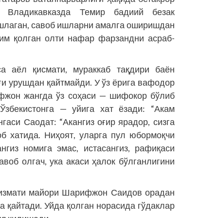
в Владикавказда Темир бадиий безак
шлаган, савоб ишларни амалга оширишдан
тим қолган олти нафар фарзандни асраб-
са аёл қисмати, мураккаб тақдири баён
и урушдан қайт­майди. У ўз ёрига вафодор
ифжон жангда ўз соҳаси — шифокор бўлиб
 Ўзбекистонга — уйига хат ёзади: “Акам
гаси Саодат: “Акангиз оғир ярадор, сизга
об хатида. Ниҳоят, уларга пул юбормоқчи
нгиз номига эмас, истасангиз, рафиқаси
авоб олгач, ука акаси ҳалок бўлганлигини
 хизмати майори Шарифжон Саидов орадан
га қайтади. Уйда қолган норасида гўдаклар