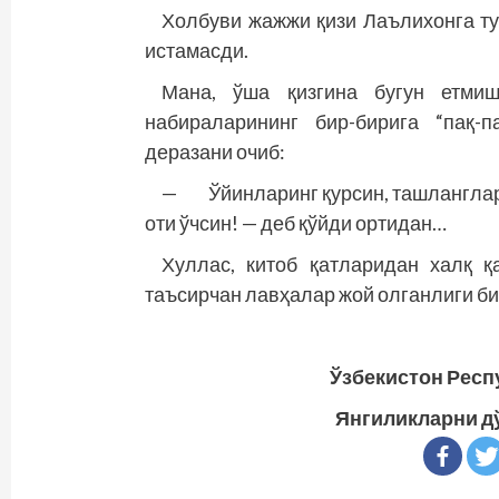
Холбуви жажжи қизи Лаълихонга ту
истамасди.
Мана, ўша қизгина бугун етми
набираларининг бир-бирига “пақ-
деразани очиб:
— Ўйинларинг қурсин, ташланглар 
оти ўчсин! — деб қўйди ортидан…
Хуллас, китоб қатларидан халқ қ
таъсирчан лавҳалар жой олганлиги би
Ўзбекистон Респ
Янгиликларни д