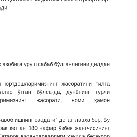
ади:
қ азобига уруш сабаб бўлганлигини дилдан
 юртдош­ларимизнинг жасоратини тилга
лар ўтган бўлса-да, дунёнинг турли
ларимизнинг жасорати, номи ҳамон
авоб ишнинг саодати” деган лавҳа бор. Бу
ак кетган 180 нафар ўзбек жангчисининг
Татаров ватанпарварлиги ҳақида бетакрор