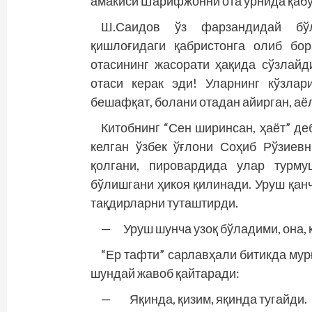
амакиси Шарифжонни ота ўрнида қаб
Ш.Саидов ўз фарзандидай бўл
қишлоғидаги қабристонга олиб бор
отасининг жасорати ҳақида сўзлайд
отаси керак эди! Уларнинг кўзлар
бешафқат, болани отадан айирган, аё
Китобнинг “Сен ширинсан, ҳаёт” д
келган ўзбек ўғлони Соҳиб Рўзиевн
қолгани, пировардида улар турму
бўлишгани ҳикоя қилинади. Уруш қан
тақдирларни туташтирди.
— Уруш шунча узоқ бўладими, она, 
“Ер тафти” сарлавҳали битикда мур
шундай жавоб қайтаради:
— Яқинда, қизим, яқинда тугайди.