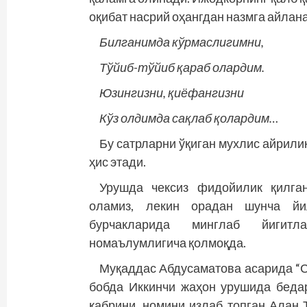
оқибат насрий оҳангдан назмга айлан
Билганимда кўрмаслигимни,
Тўйиб-тўйиб қараб олардим.
Юзингизни, қиёфангизни
Кўз олдимда сақлаб қолардим…
Бу сатрларни ўқиган мухлис айрили
ҳис этади.
Урушда чексиз фидойилик қилган
оламиз, лекин орадан шунча йил
бурчакларида минг­лаб йигит
номаълумлигича қолмоқда.
Муқаддас Абдусаматова асарида “С
бобда Иккинчи жаҳон урушида бедар
қабрини, номини излаб топган Алан 