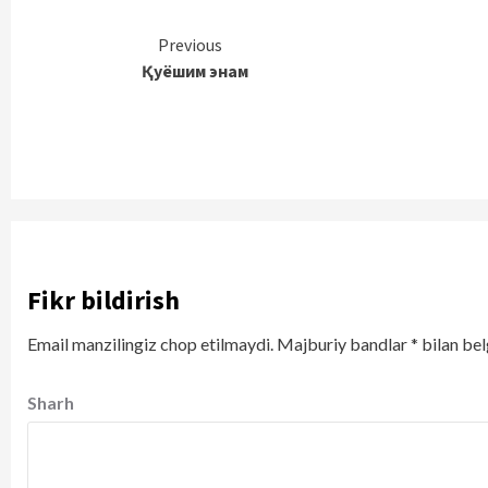
Continue
Previous
Қуёшим энам
Reading
Fikr bildirish
Email manzilingiz chop etilmaydi.
Majburiy bandlar
*
bilan bel
Sharh