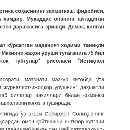
тика соҳасининг захматкаш, фидойиси,
а ҳамдир. Муқаддас опанинг айтадиган
устоз даражасига эришди. Демак, қилган
ат кўрсатган маданият ходими, таниқли
Иккинчи жаҳон уруши тугаганига 75 йил
ғоқ туйғулар” рисоласи “Истиқлол
асорати, матонати мазкур китобда ўта
и журналист-ижодкор урушнинг даҳшатли
лаб оилалар вакиллари билан юзма-юз
авҳаларни қоғозга туширади.
итигида ўз акаси Собиржон Солиҳовнинг
оҳлардан омон қайтишини интизор кутгани
атидан сизиб чиққан самимий сатрлар охир-