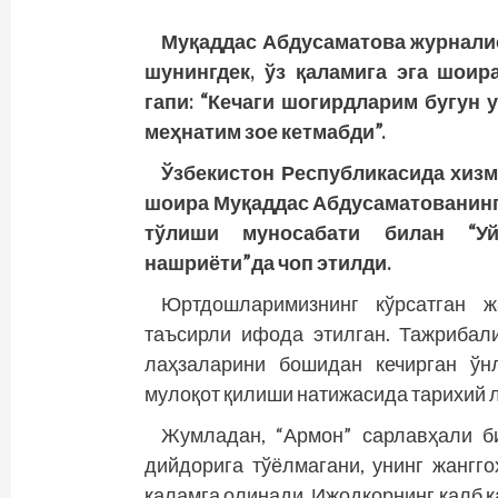
Муқаддас Абдусаматова журналис
шунингдек, ўз қаламига эга шоир
гапи: “Кечаги шогирдларим бугун 
меҳнатим зое кетмабди”.
Ўзбекистон Республикасида хизм
шоира Муқаддас Абдусаматованинг 
тўлиши муносабати билан “Уй
нашриёти”да чоп этилди.
Юртдошларимизнинг кўрсатган ж
таъсирли ифода этилган. Тажрибал
лаҳзаларини бошидан кечирган ўн
мулоқот қилиши натижасида тарихий л
Жумладан, “Армон” сарлавҳали б
дийдорига тўёлмагани, унинг жангг
қаламга олинади. Ижодкорнинг қалб қ