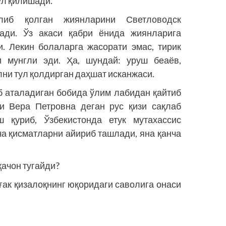
ул қилишади.
иб қолган жиянларини Светловодск
ади. Ўз акаси қаб­­ри ёнида жиянларига
и. Лекин болаларга жасорати эмас, тирик
и мунгли эди. Ҳа, шундай: уруш беаёв,
лни тул қолдирган даҳшат исканжаси.
еб аталадиган бобида ўлим лабидан қайтиб
и Вера Пет­ровна деган рус қизи сақлаб
ш қуриб, Ўзбекистонда етук мутахассис
ча қисматларни айириб ташлади, яна қанча
қачон тугайди?
ғак қизалоқнинг юқоридаги саволига онаси