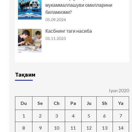
мукаммаллашуви омилларини
биламизми?
05.09.2024
Касбнинг таги насиба
01.11.2023
Тақвим
Iyun 2020
Du
Se
Ch
Pa
Ju
Sh
Ya
1
2
3
4
5
6
7
8
9
10
11
12
13
14