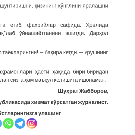
шунтиришни, қизининг кўнглини яралашни
шга етиб, фахрийлар сафида. Ҳовлида
пақ”лаб ўйнашаётганини эшитди. Дарҳол
таёқларингни! — бақира кетди. — Урушнинг
аҳрамонлари ҳаёти ҳақида бири-биридан
лан сизга ҳам маъқул келишига ишонаман.
Шуҳрат Жабборов,
убликасида хизмат кўрсатган журналист.
ўстларингизга улашинг