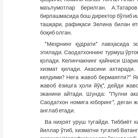
маълумотлар берилган. А.Татаро
бирлашмасида бош директор бўлиб и
ташқари, рафиқаси Зелина билан е
боқиб олган.
“Меҳрнинг қудрати” лавҳасида э
этилади. Саодатхоннинг турмуш ўртоғ
қолади. Келинчакнинг қайниси Шар
хизмат қилади. Акасини ахтаради.
келдими? Нега жавоб бермаяпти?” Ян
жавоб ёзишга ҳоли йўқ”, дейди жав
эканини айтади. Шунда: “Пулни ака
Саодатхон номига юборинг”, деган ж
англаб етади.
Ва ниҳоят уруш тугайди. Тиббиёт
йиллар ўтиб, хизматни тугатиб Ватан