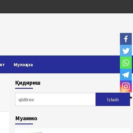
ят
Мулоҳаза
Қидириш
Qidirshish:
Муаммо