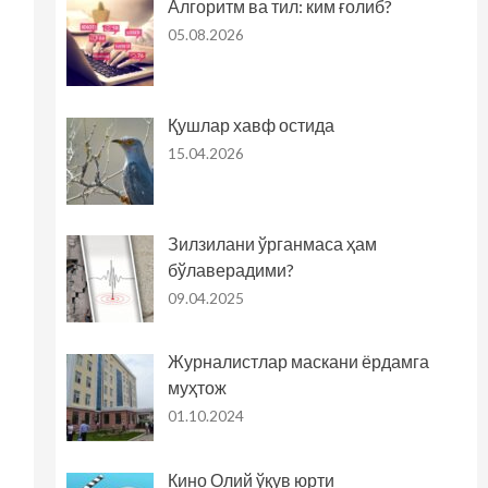
Алгоритм ва тил: ким ғолиб?
05.08.2026
Қушлар хавф остида
15.04.2026
Зилзилани ўрганмаса ҳам
бўлаверадими?
09.04.2025
Журналистлар маскани ёрдамга
муҳтож
01.10.2024
Кино Олий ўқув юрти